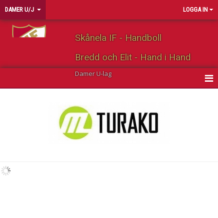
DAMER U/J
LOGGA IN
Skånela IF - Handboll
Bredd och Elit - Hand i Hand
Damer U-lag
HEM
NYHETER
KALENDER
MATCHER
TRUPPEN
BILDGALLERI