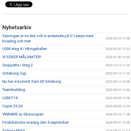
Nyhetsarkiv
Säsongen är nu slut och vi avslutade på O´Learys med
2026-03-29 15:58
bowling och mat
USM steg 4 i Vikingahallen
2026-03-20 13:33
VI SÖKER MÅLVAKTER!
2026-01-30 15:50
Gruppetta i Steg 2
2025-12-15 11:55
Göteborg Cup
2025-09-15 11:50
Nu har vi kommit fram till Göteborg
2025-09-12 16:08
Teambuilding
2025-08-29 13:40
USM F14
2025-08-08 10:38
Cuper 25-26
2025-08-08 10:34
VINNARE av Skurucupen
2024-09-10 11:48
Föräldramöte onsdag den 4 september
2024-09-01 19:28
Sigtuna Möte
2024-08-31 11:03