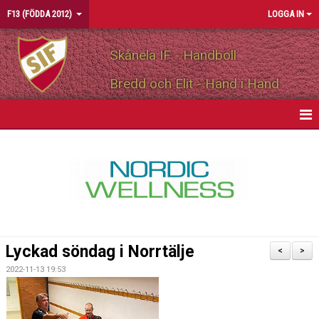
F13 (FÖDDA 2012)
LOGGA IN
Skånela IF - Handboll
Bredd och Elit - Hand i Hand
HEM
NYHETER
KALENDER
MATCHER
Lyckad söndag i Norrtälje
<
>
TRUPPEN
2022-11-13 19:53
BILDGALLERI