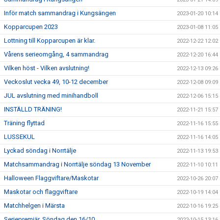
Inför match sammandrag i Kungsängen
2023-01-20 10:14
Kopparcupen 2023
2023-01-08 11:05
Lottning till Kopparcupen är klar.
2022-12-22 12:02
Vårens serieomgång, 4 sammandrag
2022-12-20 16:44
Vilken höst - Vilken avslutning!
2022-12-13 09:26
Veckoslut vecka 49, 10-12 december
2022-12-08 09:09
JUL avslutning med minihandboll
2022-12-06 15:15
INSTÄLLD TRÄNING!
2022-11-21 15:57
Träning flyttad
2022-11-16 15:55
LUSSEKUL
2022-11-16 14:05
Lyckad söndag i Norrtälje
2022-11-13 19:53
Matchsammandrag i Norrtälje söndag 13 November
2022-11-10 10:11
Halloween Flaggviftare/Maskotar
2022-10-26 20:07
Maskotar och flaggviftare
2022-10-19 14:04
Matchhelgen i Märsta
2022-10-16 19:25
Seriepremiär. Söndag den 16/10
2022-10-15 13:16