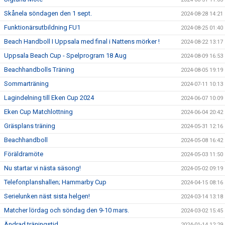
Skånela söndagen den 1 sept.
2024-08-28 14:21
Funktionärsutbildning FU1
2024-08-25 01:40
Beach Handboll I Uppsala med final i Nattens mörker !
2024-08-22 13:17
Uppsala Beach Cup - Spelprogram 18 Aug
2024-08-09 16:53
Beachhandbolls Träning
2024-08-05 19:19
Sommarträning
2024-07-11 10:13
Lagindelning till Eken Cup 2024
2024-06-07 10:09
Eken Cup Matchlottning
2024-06-04 20:42
Gräsplans träning
2024-05-31 12:16
Beachhandboll
2024-05-08 16:42
Föräldramöte
2024-05-03 11:50
Nu startar vi nästa säsong!
2024-05-02 09:19
Telefonplanshallen; Hammarby Cup
2024-04-15 08:16
Serielunken näst sista helgen!
2024-03-14 13:18
Matcher lördag och söndag den 9-10 mars.
2024-03-02 15:45
Ändrad träningstid
2024-01-14 12:29