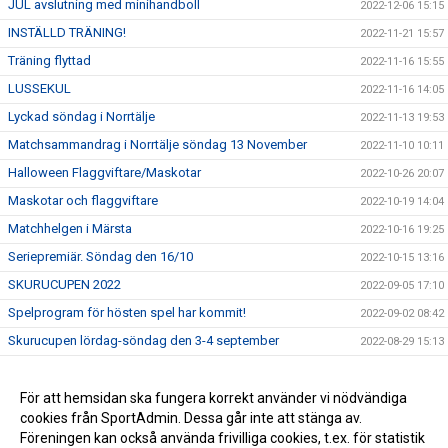
JUL avslutning med minihandboll
2022-12-06 15:15
INSTÄLLD TRÄNING!
2022-11-21 15:57
Träning flyttad
2022-11-16 15:55
LUSSEKUL
2022-11-16 14:05
Lyckad söndag i Norrtälje
2022-11-13 19:53
Matchsammandrag i Norrtälje söndag 13 November
2022-11-10 10:11
Halloween Flaggviftare/Maskotar
2022-10-26 20:07
Maskotar och flaggviftare
2022-10-19 14:04
Matchhelgen i Märsta
2022-10-16 19:25
Seriepremiär. Söndag den 16/10
2022-10-15 13:16
SKURUCUPEN 2022
2022-09-05 17:10
Spelprogram för hösten spel har kommit!
2022-09-02 08:42
Skurucupen lördag-söndag den 3-4 september
2022-08-29 15:13
Kopparcupen 5-7 januari 2023
2022-08-29 15:04
Anmälan till Landskamp
För att hemsidan ska fungera korrekt använder vi nödvändiga
2022-08-29 15:00
cookies från SportAdmin. Dessa går inte att stänga av.
Träningen startar onsdag den 24 augusti
2022-07-19 08:48
Föreningen kan också använda frivilliga cookies, t.ex. för statistik