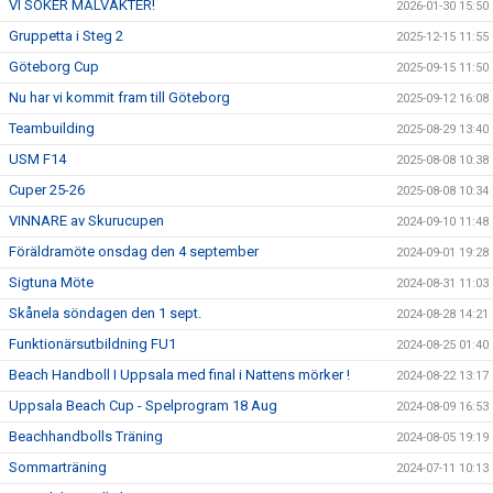
VI SÖKER MÅLVAKTER!
2026-01-30 15:50
Gruppetta i Steg 2
2025-12-15 11:55
Göteborg Cup
2025-09-15 11:50
Nu har vi kommit fram till Göteborg
2025-09-12 16:08
Teambuilding
2025-08-29 13:40
USM F14
2025-08-08 10:38
Cuper 25-26
2025-08-08 10:34
VINNARE av Skurucupen
2024-09-10 11:48
Föräldramöte onsdag den 4 september
2024-09-01 19:28
Sigtuna Möte
2024-08-31 11:03
Skånela söndagen den 1 sept.
2024-08-28 14:21
Funktionärsutbildning FU1
2024-08-25 01:40
Beach Handboll I Uppsala med final i Nattens mörker !
2024-08-22 13:17
Uppsala Beach Cup - Spelprogram 18 Aug
2024-08-09 16:53
Beachhandbolls Träning
2024-08-05 19:19
Sommarträning
2024-07-11 10:13