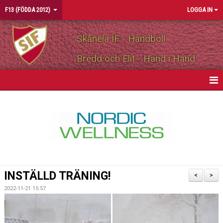
F13 (FÖDDA 2012)
LOGGA IN
Skånela IF - Handboll
Bredd och Elit - Hand i Hand
HEM
NYHETER
KALENDER
MATCHER
INSTÄLLD TRÄNING!
<
>
TRUPPEN
2022-11-21 15:57
BILDGALLERI