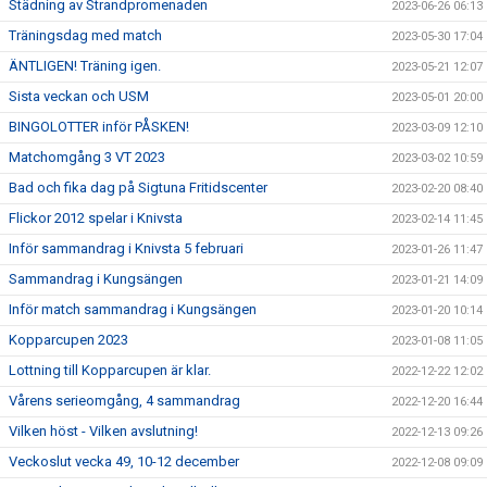
Städning av Strandpromenaden
2023-06-26 06:13
Träningsdag med match
2023-05-30 17:04
ÄNTLIGEN! Träning igen.
2023-05-21 12:07
Sista veckan och USM
2023-05-01 20:00
BINGOLOTTER inför PÅSKEN!
2023-03-09 12:10
Matchomgång 3 VT 2023
2023-03-02 10:59
Bad och fika dag på Sigtuna Fritidscenter
2023-02-20 08:40
Flickor 2012 spelar i Knivsta
2023-02-14 11:45
Inför sammandrag i Knivsta 5 februari
2023-01-26 11:47
Sammandrag i Kungsängen
2023-01-21 14:09
Inför match sammandrag i Kungsängen
2023-01-20 10:14
Kopparcupen 2023
2023-01-08 11:05
Lottning till Kopparcupen är klar.
2022-12-22 12:02
Vårens serieomgång, 4 sammandrag
2022-12-20 16:44
Vilken höst - Vilken avslutning!
2022-12-13 09:26
Veckoslut vecka 49, 10-12 december
2022-12-08 09:09