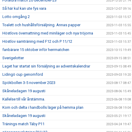
Föräldra match 20 december-23
2023-12-20 21:14
Så här kul kan ute fys vara
2023-12-07 09:16
Lotto omgång 2
2023-11-03 15:57
Toalett och hushållsförsäljning. Annas papper
2023-11-03 15:55
Höstlovs övernattning med miniläger och nya tröjorna
2023-11-03 15:45
Höstlov samträning med F12 och P 11/12
2023-11-03 15:37
fanbärare 15 oktober inför herrmatchen
2023-10-15 19:49
Sverigelotter
2023-09-15 08:51
Laget har startat sin försäljning av adventskalendrar
2023-09-15 08:49
Lidingö cup genomförd
2023-09-03 19:20
Spökbollen 3-5 november 2023
2023-08-17 08:47
Skåneladagen 19 augusti
2023-08-06 15:49
Kallelse till vår årstämma.
2023-06-08 19:08
Kom och delta i handbolls läger på hemma plan
2023-06-08 19:04
Skåneladagen 19 augusti
2023-05-21 19:17
Tränings match Täby P11
2023-04-24 19:47