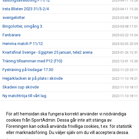
säsongsavslutning P11/12
2023-04-11 15:26
Irsta Blixten 2023 31/3-2/4
2023-04-11 15:20
sverigelotter
2023-03-08 17:04
Bingolotter, omgång 3.
2023-03-08 17:01
Fanbärare
2023-02-22 15:54
Hemma match P 11/12
2023-02-05 20:59
Kvartsfinal Sverige - Egypten 25 januari, tele2 arena
2023-01-26 15:31
Träning tillsamman med P12 (f10)
2022-12-01 15:20
Fysträning på tisdagar 17.30
2022-11-23 23:11
Hejjarklacken är på plats i skövde
2022-11-10 18:21
Skadevi cup skövde
2022-11-10 18:17
Ny matchtröja till vårt lag.
2022-11-10 18:11
Bmx
2022-09-26 17:47
För att hemsidan ska fungera korrekt använder vi nödvändiga
2022-09-26 17:44
cookies från SportAdmin. Dessa går inte att stänga av.
Fanbärare
2022-09-26 17:41
Föreningen kan också använda frivilliga cookies, t.ex. för statistik
BMX 24 september
2022-09-20 21:50
eller marknadsföring. Du väljer själv om du vill acceptera dessa.