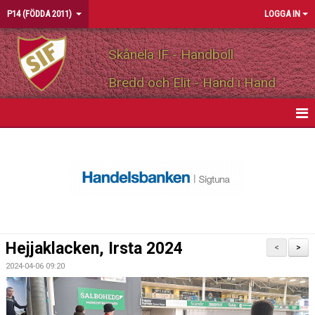
P14 (FÖDDA 2011)
LOGGA IN
Skånela IF - Handboll
Bredd och Elit - Hand i Hand
HEM
NYHETER
KALENDER
MATCHER
Hejjaklacken, Irsta 2024
<
>
TRUPPEN
2024-04-06 09:20
BILDGALLERI