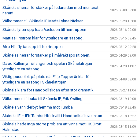
Skånelas herrar förstärker på ledarsidan med meriterat
2026-06-08 09:00
namn!
Välkommen till Skånela IF Mads Lyhne Nielsen
2026-05-20 10:00
Skånela lyfter upp Isac Axelsson till herrtruppen
2026-05-16 09:00
Mattias Friström klar för ytterligare en säsong.
2026-05-15 09:45
Alex Hill flyttas upp till herrtruppen
2026-05-12 09:28
Skånelas herrar förstärker på målvaktspositionen.
2026-04-29 09:00
David Källemyr förlänger och spelar i Skånelatröjan
2026-04-20 11:07
ytterligare en säsong
Viktig pusselbit på plats när Filip Tapper är klar för
2026-04-09 09:00
ytterligare en säsong i Skånelatröjan.
Skånela klara för Handbollsligan efter stor dramatik
2026-03-27 11:04
Välkommen tillbaka till Skånela IF, Erik Östling!
2026-03-19 10:00
Skånela vann derbyt hemma mot Tumba
2026-03-18 22:45
Skånela IF – IFK Tumba HK i kväll i Handbollsallsvenskan
2026-03-18 15:27
Skånela hade inga större problem att vinna mot HK Drott
2026-03-15 11:09
Halmstad