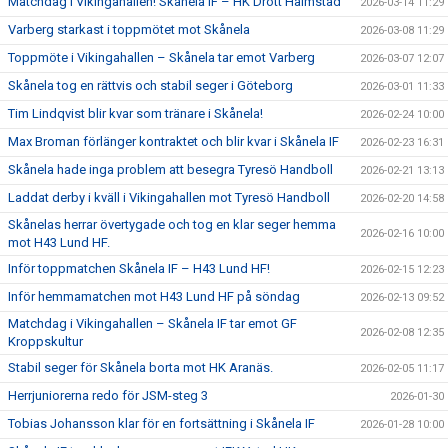
Matchdag i Vikingahallen! Skånela IF – HK Drott Halmstad
2026-03-14 11:29
Varberg starkast i toppmötet mot Skånela
2026-03-08 11:29
Toppmöte i Vikingahallen – Skånela tar emot Varberg
2026-03-07 12:07
Skånela tog en rättvis och stabil seger i Göteborg
2026-03-01 11:33
Tim Lindqvist blir kvar som tränare i Skånela!
2026-02-24 10:00
Max Broman förlänger kontraktet och blir kvar i Skånela IF
2026-02-23 16:31
Skånela hade inga problem att besegra Tyresö Handboll
2026-02-21 13:13
Laddat derby i kväll i Vikingahallen mot Tyresö Handboll
2026-02-20 14:58
Skånelas herrar övertygade och tog en klar seger hemma
2026-02-16 10:00
mot H43 Lund HF.
Inför toppmatchen Skånela IF – H43 Lund HF!
2026-02-15 12:23
Inför hemmamatchen mot H43 Lund HF på söndag
2026-02-13 09:52
Matchdag i Vikingahallen – Skånela IF tar emot GF
2026-02-08 12:35
Kroppskultur
Stabil seger för Skånela borta mot HK Aranäs.
2026-02-05 11:17
Herrjuniorerna redo för JSM-steg 3
2026-01-30
Tobias Johansson klar för en fortsättning i Skånela IF
2026-01-28 10:00