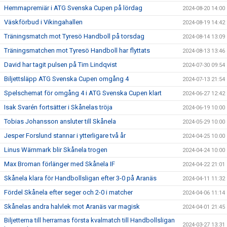
Hemmapremiär i ATG Svenska Cupen på lördag
2024-08-20 14:00
Väskförbud i Vikingahallen
2024-08-19 14:42
Träningsmatch mot Tyresö Handboll på torsdag
2024-08-14 13:09
Träningsmatchen mot Tyresö Handboll har flyttats
2024-08-13 13:46
David har tagit pulsen på Tim Lindqvist
2024-07-30 09:54
Biljettsläpp ATG Svenska Cupen omgång 4
2024-07-13 21:54
Spelschemat för omgång 4 i ATG Svenska Cupen klart
2024-06-27 12:42
Isak Svarén fortsätter i Skånelas tröja
2024-06-19 10:00
Tobias Johansson ansluter till Skånela
2024-05-29 10:00
Jesper Forslund stannar i ytterligare två år
2024-04-25 10:00
Linus Wärnmark blir Skånela trogen
2024-04-24 10:00
Max Broman förlänger med Skånela IF
2024-04-22 21:01
Skånela klara för Handbollsligan efter 3-0 på Aranäs
2024-04-11 11:32
Fördel Skånela efter seger och 2-0 i matcher
2024-04-06 11:14
Skånelas andra halvlek mot Aranäs var magisk
2024-04-01 21:45
Biljetterna till herrarnas första kvalmatch till Handbollsligan
2024-03-27 13:31