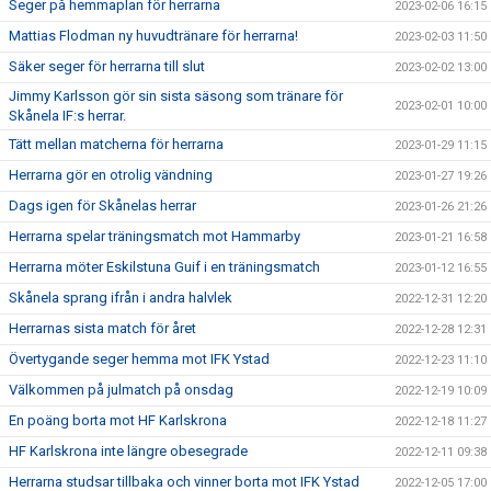
Seger på hemmaplan för herrarna
2023-02-06 16:15
Mattias Flodman ny huvudtränare för herrarna!
2023-02-03 11:50
Säker seger för herrarna till slut
2023-02-02 13:00
Jimmy Karlsson gör sin sista säsong som tränare för
2023-02-01 10:00
Skånela IF:s herrar.
Tätt mellan matcherna för herrarna
2023-01-29 11:15
Herrarna gör en otrolig vändning
2023-01-27 19:26
Dags igen för Skånelas herrar
2023-01-26 21:26
Herrarna spelar träningsmatch mot Hammarby
2023-01-21 16:58
Herrarna möter Eskilstuna Guif i en träningsmatch
2023-01-12 16:55
Skånela sprang ifrån i andra halvlek
2022-12-31 12:20
Herrarnas sista match för året
2022-12-28 12:31
Övertygande seger hemma mot IFK Ystad
2022-12-23 11:10
Välkommen på julmatch på onsdag
2022-12-19 10:09
En poäng borta mot HF Karlskrona
2022-12-18 11:27
HF Karlskrona inte längre obesegrade
2022-12-11 09:38
Herrarna studsar tillbaka och vinner borta mot IFK Ystad
2022-12-05 17:00