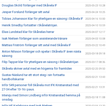
Douglas Sköld förlänger med Skånela IF
2025-05-23 10:28
Jesper Forslund förlänger sitt avtal
2025-04-24 10:25
Tobias Johansson klar för ytterligare en säsong i Skånela IF
2025-04-16 10:00
Henrik Smedby fortsätter i Skånelatröjan.
2025-04-10 10:59
Elias Lundstad klar för Skånelas herrar
2025-04-07 12:17
Isak Nielsen förlänger som assisterande tränare
2025-04-03 10:08
Mattias Friström förlänger sitt avtal med Skånela IF
2025-03-22 10:49
Anton Nilsson förlänger och spelar i Skånela IF även nästa
2025-03-18 09:18
säsong
Filip Tapper klar för ytterligare en säsong i Skånelatröjan
2025-03-17 08:36
Skånela skriver avtal med en högernia för framtiden
2025-02-25 09:50
Gustav Näslund tar ett stort steg i sin fortsatta
2025-02-21 13:43
handbollskarriär
Inför 549 personer föll Skånela mot IFK Kristianstad med
2025-02-21 13:31
27-34 efter 13-16 i paus.
Intervju med Simon Lindberg inför Kristianstad hemma på
2025-02-18 11:08
onsdag
Inför HF Karlskrona med Isak Nielsen
2025-02-04 13:20