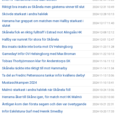
Riktigt bra insats av Skånela men gästerna vinner till slut
2024-12-31 10:49
Skövde starkast i andra halvlek
2024-12-28 10:13
Herrarna har greppet om matchen men Hallby starkast i
2024-12-17 11:40
slutet
Skånela fick en riktig fullträff i Estrad mot Alingsås HK
2024-12-08 12:12
Hallby var numret för stora för Skånela
2024-12-01 12:47
Bra insats räckte inte borta mot OV Helsingborg
2024-11-23 11:28
Gameday! Inför OV Helsingborg med Max Broman
2024-11-22 10:13
Tobias Thorbjörnsson klar för Anderstorps SK
2024-11-16 11:12
Skånela räckte inte riktigt till mot Hammarby
2024-11-14 11:04
Ta del av Fredric Petterssons tankar inför kvällens derby!
2024-11-13 13:06
Mustaschkampen 2024
2024-11-10 13:41
Malmö starkast i andra halvlek när Skånela föll
2024-10-24 13:06
Herrarna åker till Skåne igen, för match mot HK Malmö
2024-10-23 10:00
Äntligen kom den första segern och den var övertygande
2024-10-21 22:31
Inför Eskilstuna Guif med Henrik Smedby
2024-10-20 17:33