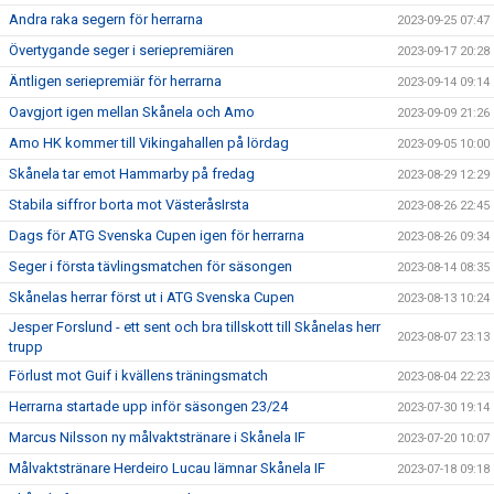
Andra raka segern för herrarna
2023-09-25 07:47
Övertygande seger i seriepremiären
2023-09-17 20:28
Äntligen seriepremiär för herrarna
2023-09-14 09:14
Oavgjort igen mellan Skånela och Amo
2023-09-09 21:26
Amo HK kommer till Vikingahallen på lördag
2023-09-05 10:00
Skånela tar emot Hammarby på fredag
2023-08-29 12:29
Stabila siffror borta mot VästeråsIrsta
2023-08-26 22:45
Dags för ATG Svenska Cupen igen för herrarna
2023-08-26 09:34
Seger i första tävlingsmatchen för säsongen
2023-08-14 08:35
Skånelas herrar först ut i ATG Svenska Cupen
2023-08-13 10:24
Jesper Forslund - ett sent och bra tillskott till Skånelas herr
2023-08-07 23:13
trupp
Förlust mot Guif i kvällens träningsmatch
2023-08-04 22:23
Herrarna startade upp inför säsongen 23/24
2023-07-30 19:14
Marcus Nilsson ny målvaktstränare i Skånela IF
2023-07-20 10:07
Målvaktstränare Herdeiro Lucau lämnar Skånela IF
2023-07-18 09:18