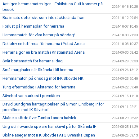
Äntligen hemmamatch igen - Eskilstuna Guif kommer på
2024-10-18 10:28
besök
Bra insats defensivt som inte räckte ända fram
2024-10-12 09:54
Förlust på hemmaplan för herrarna
2024-10-07 10:45
Hemmamatch för våra herrar på söndag!
2024-10-03 21:33
Det blev en tuff resa för herrarna i Ystad Arena
2024-10-03 10:37
Herrarna gör en bra match i Kristianstad Arena
2024-09-30 08:42
Svår bortamatch för herrarna idag
2024-09-29 09:33
Små marginaler när Skånela föll hemma
2024-09-26 13:12
Hemmamatch på onsdag mot IFK Skövde HK
2024-09-23 20:40
Tung eftermiddag i Alstermo för herrarna
2024-09-22 09:40
Sävehof var starkast i premiären
2024-09-15 11:10
David Sundgren har tagit pulsen på Simon Lindberg inför
2024-09-11 22:21
premiären mot IK Sävehof
Skånela körde över Tumba i andra halvlek
2024-08-29 08:32
Ung och lovande spelare har skrivit på för Skånela IF
2024-08-25 11:29
Skånelaseger mot IFK Skövde i ATG Svenska Cupen
2024-08-25 09:13