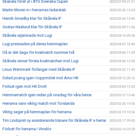
Skånela först ut i ATG Svenska Cupen
2023-07-09 21:51
Martin Moren in i herrarnas ledarstab
2023-05-26 13:23
Henrik Smedby klar för Skånela IF
2023-05-24 13:45
Gustav Näslund klar för Skånela IF
2023-05-09 11:06
Skånela utjämnade mot Lugi
2023-04-16 09:30
Lugi pressades på deras hemmaplan
2023-04-07 16:40
Då är det dags för kvalmatch nummer två
2023-04-06 11:09
Skånela vinner första kvalmatchen mot Lugi
2023-04-04 12:35
Linus Wärnmark förlänger med Skånela IF
2023-03-22 11:45
Delad poäng igen i toppmötet mot Amo HK
2023-03-15 20:16
Förlust igen mot HK Drott
2023-03-03 15:35
Hemmamatch igen redan på onsdag för våra herrar
2023-02-27 15:46
Herrarna vann viktig match mot Torslanda
2023-02-26 14:56
Viktig seger på hemmaplan för herrarna
2023-02-19 10:56
Tim Lindqvist ny assisterande tränare för Skånela IF:s herrar
2023-02-17 09:00
Förlust för herrarna i Vinslöv
2023-02-14 23:29