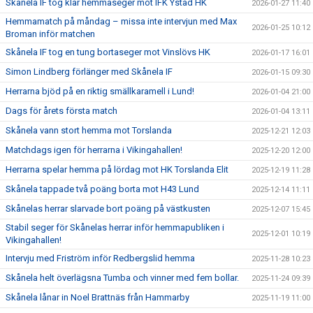
Skånela IF tog klar hemmaseger mot IFK Ystad HK
2026-01-27 11:40
Hemmamatch på måndag – missa inte intervjun med Max
2026-01-25 10:12
Broman inför matchen
Skånela IF tog en tung bortaseger mot Vinslövs HK
2026-01-17 16:01
Simon Lindberg förlänger med Skånela IF
2026-01-15 09:30
Herrarna bjöd på en riktig smällkaramell i Lund!
2026-01-04 21:00
Dags för årets första match
2026-01-04 13:11
Skånela vann stort hemma mot Torslanda
2025-12-21 12:03
Matchdags igen för herrarna i Vikingahallen!
2025-12-20 12:00
Herrarna spelar hemma på lördag mot HK Torslanda Elit
2025-12-19 11:28
Skånela tappade två poäng borta mot H43 Lund
2025-12-14 11:11
Skånelas herrar slarvade bort poäng på västkusten
2025-12-07 15:45
Stabil seger för Skånelas herrar inför hemmapubliken i
2025-12-01 10:19
Vikingahallen!
Intervju med Friström inför Redbergslid hemma
2025-11-28 10:23
Skånela helt överlägsna Tumba och vinner med fem bollar.
2025-11-24 09:39
Skånela lånar in Noel Brattnäs från Hammarby
2025-11-19 11:00