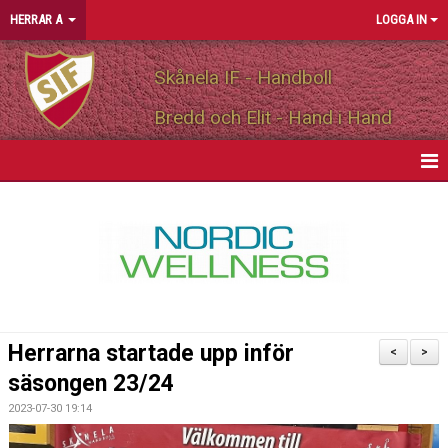
HERRAR A
LOGGA IN
Skånela IF - Handboll
Bredd och Elit - Hand i Hand
HEM
NYHETER
KALENDER
MATCHER
Herrarna startade upp inför
<
>
TRUPPEN
säsongen 23/24
2023-07-30 19:14
PERSONLIGA PARTNERS