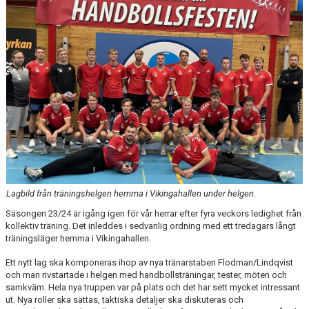
BILDGALLERI
DOKUMENT
KONTAKT
Lagbild från träningshelgen hemma i Vikingahallen under helgen.
Säsongen 23/24 är igång igen för vår herrar efter fyra veckors ledighet från
kollektiv träning. Det inleddes i sedvanlig ordning med ett tredagars långt
träningsläger hemma i Vikingahallen.
Ett nytt lag ska komponeras ihop av nya tränarstaben Flodman/Lindqvist
och man rivstartade i helgen med handbollsträningar, tester, möten och
samkväm. Hela nya truppen var på plats och det har sett mycket intressant
ut. Nya roller ska sättas, taktiska detaljer ska diskuteras och