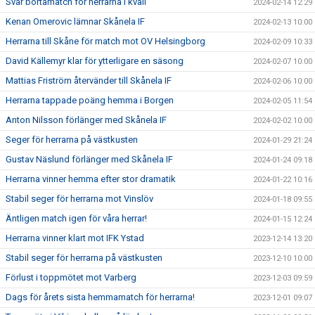
Svår bortamatch för herrarna i kväll
2024-02-14 12:29
Kenan Omerovic lämnar Skånela IF
2024-02-13 10:00
Herrarna till Skåne för match mot OV Helsingborg
2024-02-09 10:33
David Källemyr klar för ytterligare en säsong
2024-02-07 10:00
Mattias Friström återvänder till Skånela IF
2024-02-06 10:00
Herrarna tappade poäng hemma i Borgen
2024-02-05 11:54
Anton Nilsson förlänger med Skånela IF
2024-02-02 10:00
Seger för herrarna på västkusten
2024-01-29 21:24
Gustav Näslund förlänger med Skånela IF
2024-01-24 09:18
Herrarna vinner hemma efter stor dramatik
2024-01-22 10:16
Stabil seger för herrarna mot Vinslöv
2024-01-18 09:55
Äntligen match igen för våra herrar!
2024-01-15 12:24
Herrarna vinner klart mot IFK Ystad
2023-12-14 13:20
Stabil seger för herrarna på västkusten
2023-12-10 10:00
Förlust i toppmötet mot Varberg
2023-12-03 09:59
Dags för årets sista hemmamatch för herrarna!
2023-12-01 09:07