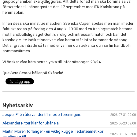
gruppdynamiken ska tydliggöras. Allt detta för att man ska komma så väl
förberedda till säsongsstart den 17 september mot IFK Karlskrona på
hemmaplan.
Innan dess ska minst tre matcher i Svenska Cupen spelas men man inleder
faktiskt redan på fredag den 4 aug kl 19:00 med en träningsmatch hemma
mot handbollsligalaget Guif. En rolig och intressant match och kan det
kanske ge lite indikationer vart våra herrar står inför kommande säsong.
Det är gratis inträde så ta med er vänner och bekanta och se fin handboll i
sommarvärmen.
Vi önskar våra kära herrar lycka till inför säsongen 23/24.
Que Sera Sera-vi håller på Skånela!
Nyhetsarkiv
Jesper Filén återvänder till moderföreningen.
2026-07-31 09:00
Alexander Ritter klar för Skånela IF
2026-06-23 09:00
Martin Morén förlänger - en viktig kugge i ledarteamet kör
2026-06-16 09:00
en säsong till