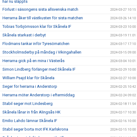
har nu släppts
Förlust i säsongens sista allsvenska match
2024-03-27 10:15
Herrarna åker till västkusten för sista matchen
2024-03-26 14:10
Tobias Torbjörnsson klar för Skånela IF
2024-03-23 10:00
Skånela starkast i derbyt
2024-03-19 11:01
Flodmans tankar inför Tyresömatchen
2024-03-17 17:10
Stockholmsderby på måndag i Vikingahallen
2024-03-15 09:00
Herrarna gick på en mina i Västerås
2024-03-04 10:01
Simon Lindberg förlänger med Skånela IF
2024-02-29 10:00
William Psajd klar för Skånela
2024-02-27 10:00
Seger för herrarna i Anderstorp
2024-02-25 10:42
Herrarna möter Anderstorp i eftermiddag
2024-02-24 09:02
Stabil seger mot Lindesberg
2024-02-18 11:54
Skånela lånar in från Alingsås HK
2024-02-17 10:30
Emilio Lahdo lämnar Skånela IF
2024-02-16 10:00
Stabil seger borta mot IFK Karlskrona
2024-02-15 10:00