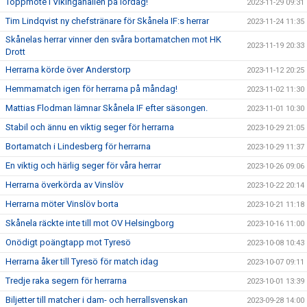
Toppmöte i Vikingahallen på lördag!
2023-11-29 09:31
Tim Lindqvist ny chefstränare för Skånela IF:s herrar
2023-11-24 11:35
Skånelas herrar vinner den svåra bortamatchen mot HK
2023-11-19 20:33
Drott
Herrarna körde över Anderstorp
2023-11-12 20:25
Hemmamatch igen för herrarna på måndag!
2023-11-02 11:30
Mattias Flodman lämnar Skånela IF efter säsongen.
2023-11-01 10:30
Stabil och ännu en viktig seger för herrarna
2023-10-29 21:05
Bortamatch i Lindesberg för herrarna
2023-10-29 11:37
En viktig och härlig seger för våra herrar
2023-10-26 09:06
Herrarna överkörda av Vinslöv
2023-10-22 20:14
Herrarna möter Vinslöv borta
2023-10-21 11:18
Skånela räckte inte till mot OV Helsingborg
2023-10-16 11:00
Onödigt poängtapp mot Tyresö
2023-10-08 10:43
Herrarna åker till Tyresö för match idag
2023-10-07 09:11
Tredje raka segern för herrarna
2023-10-01 13:39
Biljetter till matcher i dam- och herrallsvenskan
2023-09-28 14:00