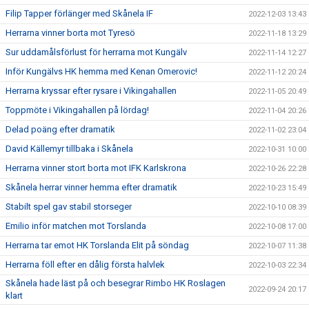
Filip Tapper förlänger med Skånela IF
2022-12-03 13:43
Herrarna vinner borta mot Tyresö
2022-11-18 13:29
Sur uddamålsförlust för herrarna mot Kungälv
2022-11-14 12:27
Inför Kungälvs HK hemma med Kenan Omerovic!
2022-11-12 20:24
Herrarna kryssar efter rysare i Vikingahallen
2022-11-05 20:49
Toppmöte i Vikingahallen på lördag!
2022-11-04 20:26
Delad poäng efter dramatik
2022-11-02 23:04
David Källemyr tillbaka i Skånela
2022-10-31 10:00
Herrarna vinner stort borta mot IFK Karlskrona
2022-10-26 22:28
Skånela herrar vinner hemma efter dramatik
2022-10-23 15:49
Stabilt spel gav stabil storseger
2022-10-10 08:39
Emilio inför matchen mot Torslanda
2022-10-08 17:00
Herrarna tar emot HK Torslanda Elit på söndag
2022-10-07 11:38
Herrarna föll efter en dålig första halvlek
2022-10-03 22:34
Skånela hade läst på och besegrar Rimbo HK Roslagen
2022-09-24 20:17
klart