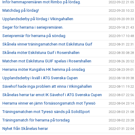
Inför hemmapremiären mot Rimbo på lördag.
2022-09-22 21:05
Matchdag på lördag!
2022-09-20 10:22
Upplandsderby på lördag i Vikingahallen
2022-09-20 09:33
Seger för herrarna i seriepremiären.
2022-09-18 21:43
Seriepremiär för herrarna på söndag
2022-09-17 10:48
Skånela vinner träningsmatchen mot Eskilstuna Guif
2022-08-31 22:31
Skånela möter Eskilstuna Guif i Rosershallen
2022-08-30 08:28
Matchen mot Eskilstuna GUIF spelas i Rosershallen
2022-08-26 20:52
Herrarna möter Kungälvs HK hemma på onsdag
2022-08-23 09:01
Upplandsderby i kväll i ATG Svenska Cupen
2022-08-18 09:38
Sävehof hade inga problem att vinna i Vikingahallen
2022-08-11 19:22
Skånelas herrar tar emot IK Sävehof i ATG Svenska Cupen
2022-08-07 22:56
Herrarna vinner en jämn försäsongsmatch mot Tyresö
2022-08-04 23:14
Träningsmatchen mot Tyresö sänds på SolidSport
2022-08-03 21:08
Träningsmatch för herrarna på torsdag
2022-08-02 23:28
Nyhet från Skånelas herrar
2022-07-31 22:04