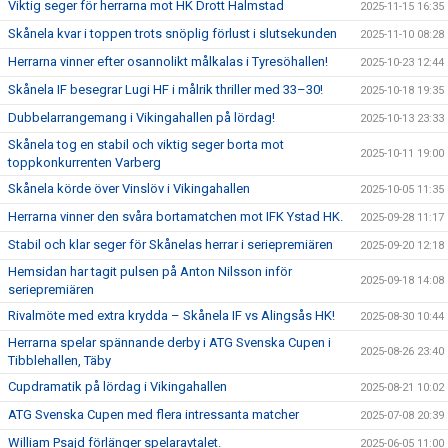
Viktig seger för herrarna mot HK Drott Halmstad
2025-11-15 16:35
Skånela kvar i toppen trots snöplig förlust i slutsekunden
2025-11-10 08:28
Herrarna vinner efter osannolikt målkalas i Tyresöhallen!
2025-10-23 12:44
Skånela IF besegrar Lugi HF i målrik thriller med 33–30!
2025-10-18 19:35
Dubbelarrangemang i Vikingahallen på lördag!
2025-10-13 23:33
Skånela tog en stabil och viktig seger borta mot
2025-10-11 19:00
toppkonkurrenten Varberg
Skånela körde över Vinslöv i Vikingahallen
2025-10-05 11:35
Herrarna vinner den svåra bortamatchen mot IFK Ystad HK.
2025-09-28 11:17
Stabil och klar seger för Skånelas herrar i seriepremiären
2025-09-20 12:18
Hemsidan har tagit pulsen på Anton Nilsson inför
2025-09-18 14:08
seriepremiären
Rivalmöte med extra krydda – Skånela IF vs Alingsås HK!
2025-08-30 10:44
Herrarna spelar spännande derby i ATG Svenska Cupen i
2025-08-26 23:40
Tibblehallen, Täby
Cupdramatik på lördag i Vikingahallen
2025-08-21 10:02
ATG Svenska Cupen med flera intressanta matcher
2025-07-08 20:39
William Psajd förlänger spelaravtalet.
2025-06-05 11:00