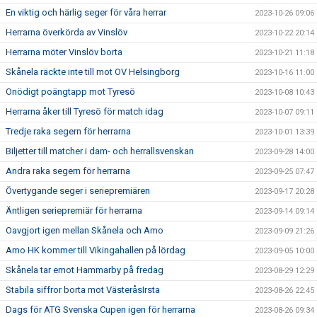
En viktig och härlig seger för våra herrar
2023-10-26 09:06
Herrarna överkörda av Vinslöv
2023-10-22 20:14
Herrarna möter Vinslöv borta
2023-10-21 11:18
Skånela räckte inte till mot OV Helsingborg
2023-10-16 11:00
Onödigt poängtapp mot Tyresö
2023-10-08 10:43
Herrarna åker till Tyresö för match idag
2023-10-07 09:11
Tredje raka segern för herrarna
2023-10-01 13:39
Biljetter till matcher i dam- och herrallsvenskan
2023-09-28 14:00
Andra raka segern för herrarna
2023-09-25 07:47
Övertygande seger i seriepremiären
2023-09-17 20:28
Äntligen seriepremiär för herrarna
2023-09-14 09:14
Oavgjort igen mellan Skånela och Amo
2023-09-09 21:26
Amo HK kommer till Vikingahallen på lördag
2023-09-05 10:00
Skånela tar emot Hammarby på fredag
2023-08-29 12:29
Stabila siffror borta mot VästeråsIrsta
2023-08-26 22:45
Dags för ATG Svenska Cupen igen för herrarna
2023-08-26 09:34