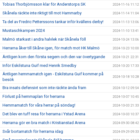
Tobias Thorbjörnsson klar för Anderstorps SK
2024-11-16 11:12
Skånela räckte inte riktigt till mot Hammarby
2024-11-14 11:04
Ta del av Fredric Petterssons tankar inför kvällens derby!
2024-11-13 13:06
Mustaschkampen 2024
2024-11-10 13:41
Malmö starkast i andra halvlek när Skånela föll
2024-10-24 13:06
Herrarna åker till Skåne igen, för match mot HK Malmö
2024-10-23 10:00
Äntligen kom den första segern och den var övertygande
2024-10-21 22:31
Inför Eskilstuna Guif med Henrik Smedby
2024-10-20 17:33
Äntligen hemmamatch igen - Eskilstuna Guif kommer på
2024-10-18 10:28
besök
Bra insats defensivt som inte räckte ända fram
2024-10-12 09:54
Förlust på hemmaplan för herrarna
2024-10-07 10:45
Hemmamatch för våra herrar på söndag!
2024-10-03 21:33
Det blev en tuff resa för herrarna i Ystad Arena
2024-10-03 10:37
Herrarna gör en bra match i Kristianstad Arena
2024-09-30 08:42
Svår bortamatch för herrarna idag
2024-09-29 09:33