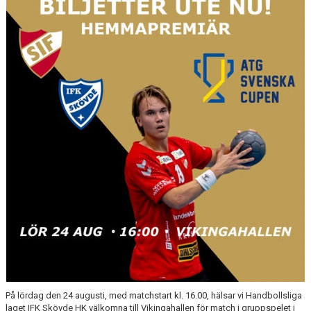
BILDGALLERI
DOKUMENT
KONTAKT
På lördag den 24 augusti, med matchstart kl. 16.00, hälsar vi Handbollsliga
laget IFK Skövde HK välkomna till Vikingahallen för match i gruppspelet i