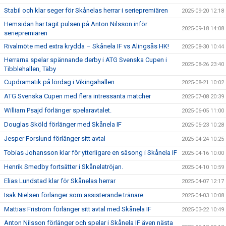
Stabil och klar seger för Skånelas herrar i seriepremiären
2025-09-20 12:18
Hemsidan har tagit pulsen på Anton Nilsson inför
2025-09-18 14:08
seriepremiären
Rivalmöte med extra krydda – Skånela IF vs Alingsås HK!
2025-08-30 10:44
Herrarna spelar spännande derby i ATG Svenska Cupen i
2025-08-26 23:40
Tibblehallen, Täby
Cupdramatik på lördag i Vikingahallen
2025-08-21 10:02
ATG Svenska Cupen med flera intressanta matcher
2025-07-08 20:39
William Psajd förlänger spelaravtalet.
2025-06-05 11:00
Douglas Sköld förlänger med Skånela IF
2025-05-23 10:28
Jesper Forslund förlänger sitt avtal
2025-04-24 10:25
Tobias Johansson klar för ytterligare en säsong i Skånela IF
2025-04-16 10:00
Henrik Smedby fortsätter i Skånelatröjan.
2025-04-10 10:59
Elias Lundstad klar för Skånelas herrar
2025-04-07 12:17
Isak Nielsen förlänger som assisterande tränare
2025-04-03 10:08
Mattias Friström förlänger sitt avtal med Skånela IF
2025-03-22 10:49
Anton Nilsson förlänger och spelar i Skånela IF även nästa