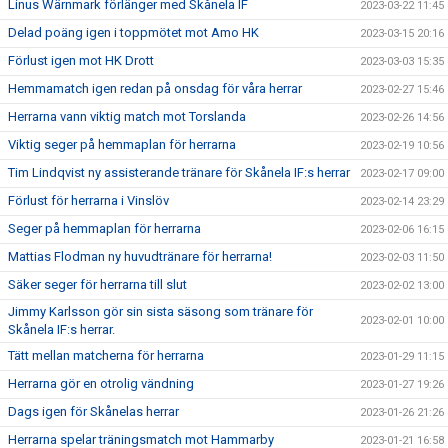
Linus Wärnmark förlänger med Skånela IF
2023-03-22 11:45
Delad poäng igen i toppmötet mot Amo HK
2023-03-15 20:16
Förlust igen mot HK Drott
2023-03-03 15:35
Hemmamatch igen redan på onsdag för våra herrar
2023-02-27 15:46
Herrarna vann viktig match mot Torslanda
2023-02-26 14:56
Viktig seger på hemmaplan för herrarna
2023-02-19 10:56
Tim Lindqvist ny assisterande tränare för Skånela IF:s herrar
2023-02-17 09:00
Förlust för herrarna i Vinslöv
2023-02-14 23:29
Seger på hemmaplan för herrarna
2023-02-06 16:15
Mattias Flodman ny huvudtränare för herrarna!
2023-02-03 11:50
Säker seger för herrarna till slut
2023-02-02 13:00
Jimmy Karlsson gör sin sista säsong som tränare för
2023-02-01 10:00
Skånela IF:s herrar.
Tätt mellan matcherna för herrarna
2023-01-29 11:15
Herrarna gör en otrolig vändning
2023-01-27 19:26
Dags igen för Skånelas herrar
2023-01-26 21:26
Herrarna spelar träningsmatch mot Hammarby
2023-01-21 16:58