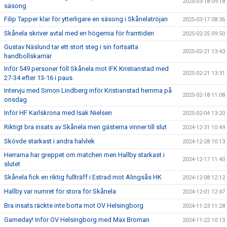
2025-03-18 09:18
säsong
Filip Tapper klar för ytterligare en säsong i Skånelatröjan
2025-03-17 08:36
Skånela skriver avtal med en högernia för framtiden
2025-02-25 09:50
Gustav Näslund tar ett stort steg i sin fortsatta
2025-02-21 13:43
handbollskarriär
Inför 549 personer föll Skånela mot IFK Kristianstad med
2025-02-21 13:31
27-34 efter 13-16 i paus.
Intervju med Simon Lindberg inför Kristianstad hemma på
2025-02-18 11:08
onsdag
Inför HF Karlskrona med Isak Nielsen
2025-02-04 13:20
Riktigt bra insats av Skånela men gästerna vinner till slut
2024-12-31 10:49
Skövde starkast i andra halvlek
2024-12-28 10:13
Herrarna har greppet om matchen men Hallby starkast i
2024-12-17 11:40
slutet
Skånela fick en riktig fullträff i Estrad mot Alingsås HK
2024-12-08 12:12
Hallby var numret för stora för Skånela
2024-12-01 12:47
Bra insats räckte inte borta mot OV Helsingborg
2024-11-23 11:28
Gameday! Inför OV Helsingborg med Max Broman
2024-11-22 10:13