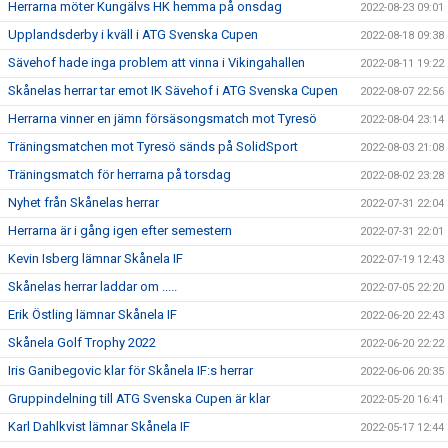
Herrarna möter Kungälvs HK hemma på onsdag
2022-08-23 09:01
Upplandsderby i kväll i ATG Svenska Cupen
2022-08-18 09:38
Sävehof hade inga problem att vinna i Vikingahallen
2022-08-11 19:22
Skånelas herrar tar emot IK Sävehof i ATG Svenska Cupen
2022-08-07 22:56
Herrarna vinner en jämn försäsongsmatch mot Tyresö
2022-08-04 23:14
Träningsmatchen mot Tyresö sänds på SolidSport
2022-08-03 21:08
Träningsmatch för herrarna på torsdag
2022-08-02 23:28
Nyhet från Skånelas herrar
2022-07-31 22:04
Herrarna är i gång igen efter semestern
2022-07-31 22:01
Kevin Isberg lämnar Skånela IF
2022-07-19 12:43
Skånelas herrar laddar om .....
2022-07-05 22:20
Erik Östling lämnar Skånela IF
2022-06-20 22:43
Skånela Golf Trophy 2022
2022-06-20 22:22
Iris Ganibegovic klar för Skånela IF:s herrar
2022-06-06 20:35
Gruppindelning till ATG Svenska Cupen är klar
2022-05-20 16:41
Karl Dahlkvist lämnar Skånela IF
2022-05-17 12:44