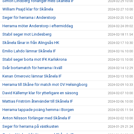
Simon Lindberg förlänger med Skånela IF
2024-02-29 10:00
William Psajd klar för Skånela
2024-02-27 10:00
Seger för herrarna i Anderstorp
2024-02-25 10:42
Herrarna möter Anderstorp i eftermiddag
2024-02-24 09:02
Stabil seger mot Lindesberg
2024-02-18 11:54
Skånela lånar in från Alingsås HK
2024-02-17 10:30
Emilio Lahdo lämnar Skånela IF
2024-02-16 10:00
Stabil seger borta mot IFK Karlskrona
2024-02-15 10:00
Svår bortamatch för herrarna i kväll
2024-02-14 12:29
Kenan Omerovic lämnar Skånela IF
2024-02-13 10:00
Herrarna till Skåne för match mot OV Helsingborg
2024-02-09 10:33
David Källemyr klar för ytterligare en säsong
2024-02-07 10:00
Mattias Friström återvänder till Skånela IF
2024-02-06 10:00
Herrarna tappade poäng hemma i Borgen
2024-02-05 11:54
Anton Nilsson förlänger med Skånela IF
2024-02-02 10:00
Seger för herrarna på västkusten
2024-01-29 21:24