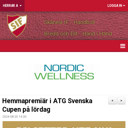
HERRAR A
LOGGA IN
Skånela IF - Handboll
Bredd och Elit - Hand i Hand
HEM
NYHETER
KALENDER
MATCHER
Hemmapremiär i ATG Svenska
<
>
TRUPPEN
Cupen på lördag
2024-08-20 14:00
PERSONLIGA PARTNERS