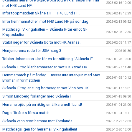
Skånelas herrar övertygade och tog en klar seger hemma
2026-02-16 10:00
mot H43 Lund HF.
Inför toppmatchen Skånela IF – H43 Lund HF!
2026-02-15 12:23
Inför hemmamatchen mot H43 Lund HF på söndag
2026-02-13 09:52
Matchdag i Vikingahallen – Skånela IF tar emot GF
2026-02-08 12:35
Kroppskultur
Stabil seger för Skånela borta mot HK Aranäs.
2026-02-05 11:17
Herrjuniorerna redo för JSM-steg 3
2026-01-30
Tobias Johansson klar för en fortsättning i Skånela IF
2026-01-28 10:00
Skånela IF tog klar hemmaseger mot IFK Ystad HK
2026-01-27 11:40
Hemmamatch på måndag – missa inte intervjun med Max
2026-01-25 10:12
Broman inför matchen
Skånela IF tog en tung bortaseger mot Vinslövs HK
2026-01-17 16:01
Simon Lindberg förlänger med Skånela IF
2026-01-15 09:30
Herrarna bjöd på en riktig smällkaramell i Lund!
2026-01-04 21:00
Dags för årets första match
2026-01-04 13:11
Skånela vann stort hemma mot Torslanda
2025-12-21 12:03
Matchdags igen för herrarna i Vikingahallen!
2025-12-20 12:00