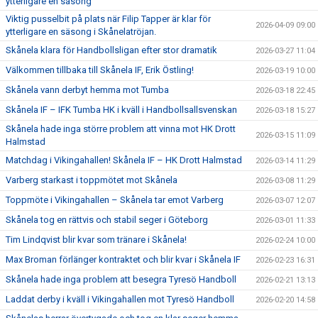
ytterligare en säsong
Viktig pusselbit på plats när Filip Tapper är klar för
2026-04-09 09:00
ytterligare en säsong i Skånelatröjan.
Skånela klara för Handbollsligan efter stor dramatik
2026-03-27 11:04
Välkommen tillbaka till Skånela IF, Erik Östling!
2026-03-19 10:00
Skånela vann derbyt hemma mot Tumba
2026-03-18 22:45
Skånela IF – IFK Tumba HK i kväll i Handbollsallsvenskan
2026-03-18 15:27
Skånela hade inga större problem att vinna mot HK Drott
2026-03-15 11:09
Halmstad
Matchdag i Vikingahallen! Skånela IF – HK Drott Halmstad
2026-03-14 11:29
Varberg starkast i toppmötet mot Skånela
2026-03-08 11:29
Toppmöte i Vikingahallen – Skånela tar emot Varberg
2026-03-07 12:07
Skånela tog en rättvis och stabil seger i Göteborg
2026-03-01 11:33
Tim Lindqvist blir kvar som tränare i Skånela!
2026-02-24 10:00
Max Broman förlänger kontraktet och blir kvar i Skånela IF
2026-02-23 16:31
Skånela hade inga problem att besegra Tyresö Handboll
2026-02-21 13:13
Laddat derby i kväll i Vikingahallen mot Tyresö Handboll
2026-02-20 14:58