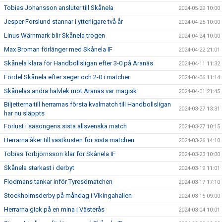
Tobias Johansson ansluter till Skånela
2024-05-29 10:00
Jesper Forslund stannar i ytterligare två år
2024-04-25 10:00
Linus Wärnmark blir Skånela trogen
2024-04-24 10:00
Max Broman förlänger med Skånela IF
2024-04-22 21:01
Skånela klara för Handbollsligan efter 3-0 på Aranäs
2024-04-11 11:32
Fördel Skånela efter seger och 2-0 i matcher
2024-04-06 11:14
Skånelas andra halvlek mot Aranäs var magisk
2024-04-01 21:45
Biljetterna till herrarnas första kvalmatch till Handbollsligan
2024-03-27 13:31
har nu släppts
Förlust i säsongens sista allsvenska match
2024-03-27 10:15
Herrarna åker till västkusten för sista matchen
2024-03-26 14:10
Tobias Torbjörnsson klar för Skånela IF
2024-03-23 10:00
Skånela starkast i derbyt
2024-03-19 11:01
Flodmans tankar inför Tyresömatchen
2024-03-17 17:10
Stockholmsderby på måndag i Vikingahallen
2024-03-15 09:00
Herrarna gick på en mina i Västerås
2024-03-04 10:01