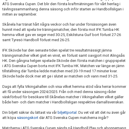
ATG Svenska Cupen. Det blir den första kraftmätningen för vårt herrlag i
tävlingssammanhang denna säsong och inför starten av Handbollsligan i
mitten av september.
Skånela har tränat hårt några veckor och har under försäsongen även
hunnit med att spela tre träningsmatcher, den första mot IFK Tumba HK
hemma vilket gav en seger med 30-25, Eskilstuna Guif bort förlust 27-26
samt Tyresö Handboll förlust med 26-25.
IFK Skövde har den senaste tiden spelat tre resultatmässigt jämna
träningsmatcher vilket givit en vinst, en förlust samt oavgjort mot Alingsås
HK. Den gångna helgen spelade Skövde den första matchen i gruppspelet
i ATG Svenska Cupen borta mot IFK Tumba HK. Matchen var länge en jämn
tillställning där Tumba ledde matchen med 20-19 med 17 minuter kvar.
Skövde hade dock mer att ge i slutet av matchen och vann med 31-25.
Dags att fylla Vikingahallen och visa vilket hemma stöd våra herrar kommer
att få under säsongen 2024/2025. Från och med denna säsong råder
väskförbud för besökare till Skånelas matcher i Vikingahallen vilket gäller
både herr- och dam matcher i Handbollsligan respektive damallsvenskan.
Din biljett säkrar du lättast via vår
biljettportal
. Du vet väl att det nu även går
att köpa
säsongskort
där ATG Svenska Cupen matcherna ingår?
Matcherna i ATG Svenska Cupen sänds på Handboll Play och abonnemang