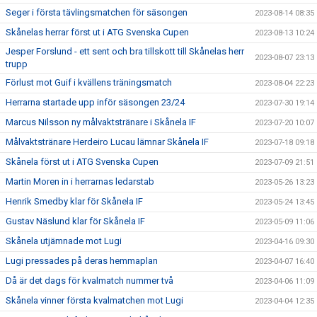
Seger i första tävlingsmatchen för säsongen
2023-08-14 08:35
Skånelas herrar först ut i ATG Svenska Cupen
2023-08-13 10:24
Jesper Forslund - ett sent och bra tillskott till Skånelas herr
2023-08-07 23:13
trupp
Förlust mot Guif i kvällens träningsmatch
2023-08-04 22:23
Herrarna startade upp inför säsongen 23/24
2023-07-30 19:14
Marcus Nilsson ny målvaktstränare i Skånela IF
2023-07-20 10:07
Målvaktstränare Herdeiro Lucau lämnar Skånela IF
2023-07-18 09:18
Skånela först ut i ATG Svenska Cupen
2023-07-09 21:51
Martin Moren in i herrarnas ledarstab
2023-05-26 13:23
Henrik Smedby klar för Skånela IF
2023-05-24 13:45
Gustav Näslund klar för Skånela IF
2023-05-09 11:06
Skånela utjämnade mot Lugi
2023-04-16 09:30
Lugi pressades på deras hemmaplan
2023-04-07 16:40
Då är det dags för kvalmatch nummer två
2023-04-06 11:09
Skånela vinner första kvalmatchen mot Lugi
2023-04-04 12:35