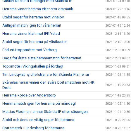
Gustav Näslund förlänger med Skånela IF
2024-01-24 09:18
Herrarna vinner hemma efter stor dramatik
2024-01-22 10:16
Stabil seger för herrarna mot Vinslöv
2024-01-18 09:55
Äntligen match igen för våra herrar!
2024-01-15 12:24
Herrarna vinner klart mot IFK Ystad
2023-12-14 13:20
Stabil seger för herrarna på västkusten
2023-12-10 10:00
Förlust i toppmötet mot Varberg
2023-12-03 09:59
Dags för årets sista hemmamatch för herrarna!
2023-12-01 09:07
Toppmöte i Vikingahallen på lördag!
2023-11-29 09:31
Tim Lindqvist ny chefstränare för Skånela IF:s herrar
2023-11-24 11:35
Skånelas herrar vinner den svåra bortamatchen mot HK
2023-11-19 20:33
Drott
Herrarna körde över Anderstorp
2023-11-12 20:25
Hemmamatch igen för herrarna på måndag!
2023-11-02 11:30
Mattias Flodman lämnar Skånela IF efter säsongen.
2023-11-01 10:30
Stabil och ännu en viktig seger för herrarna
2023-10-29 21:05
Bortamatch i Lindesberg för herrarna
2023-10-29 11:37