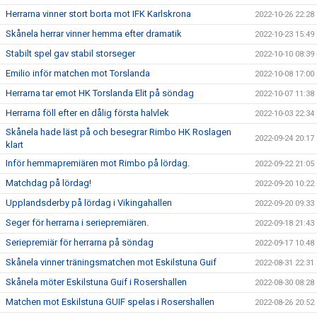
Herrarna vinner stort borta mot IFK Karlskrona
2022-10-26 22:28
Skånela herrar vinner hemma efter dramatik
2022-10-23 15:49
Stabilt spel gav stabil storseger
2022-10-10 08:39
Emilio inför matchen mot Torslanda
2022-10-08 17:00
Herrarna tar emot HK Torslanda Elit på söndag
2022-10-07 11:38
Herrarna föll efter en dålig första halvlek
2022-10-03 22:34
Skånela hade läst på och besegrar Rimbo HK Roslagen
2022-09-24 20:17
klart
Inför hemmapremiären mot Rimbo på lördag.
2022-09-22 21:05
Matchdag på lördag!
2022-09-20 10:22
Upplandsderby på lördag i Vikingahallen
2022-09-20 09:33
Seger för herrarna i seriepremiären.
2022-09-18 21:43
Seriepremiär för herrarna på söndag
2022-09-17 10:48
Skånela vinner träningsmatchen mot Eskilstuna Guif
2022-08-31 22:31
Skånela möter Eskilstuna Guif i Rosershallen
2022-08-30 08:28
Matchen mot Eskilstuna GUIF spelas i Rosershallen
2022-08-26 20:52