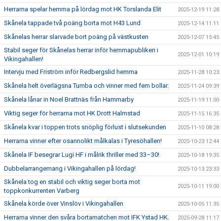
Herrarna spelar hemma på lördag mot HK Torslanda Elit
2025-12-19 11:28
Skånela tappade två poäng borta mot H43 Lund
2025-12-14 11:11
Skånelas herrar slarvade bort poäng på västkusten
2025-12-07 15:45
Stabil seger för Skånelas herrar inför hemmapubliken i
2025-12-01 10:19
Vikingahallen!
Intervju med Friström inför Redbergslid hemma
2025-11-28 10:23
Skånela helt överlägsna Tumba och vinner med fem bollar.
2025-11-24 09:39
Skånela lånar in Noel Brattnäs från Hammarby
2025-11-19 11:00
Viktig seger för herrarna mot HK Drott Halmstad
2025-11-15 16:35
Skånela kvar i toppen trots snöplig förlust i slutsekunden
2025-11-10 08:28
Herrarna vinner efter osannolikt målkalas i Tyresöhallen!
2025-10-23 12:44
Skånela IF besegrar Lugi HF i målrik thriller med 33–30!
2025-10-18 19:35
Dubbelarrangemang i Vikingahallen på lördag!
2025-10-13 23:33
Skånela tog en stabil och viktig seger borta mot
2025-10-11 19:00
toppkonkurrenten Varberg
Skånela körde över Vinslöv i Vikingahallen
2025-10-05 11:35
Herrarna vinner den svåra bortamatchen mot IFK Ystad HK.
2025-09-28 11:17