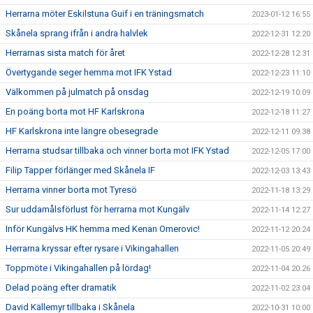
Herrarna möter Eskilstuna Guif i en träningsmatch
2023-01-12 16:55
Skånela sprang ifrån i andra halvlek
2022-12-31 12:20
Herrarnas sista match för året
2022-12-28 12:31
Övertygande seger hemma mot IFK Ystad
2022-12-23 11:10
Välkommen på julmatch på onsdag
2022-12-19 10:09
En poäng borta mot HF Karlskrona
2022-12-18 11:27
HF Karlskrona inte längre obesegrade
2022-12-11 09:38
Herrarna studsar tillbaka och vinner borta mot IFK Ystad
2022-12-05 17:00
Filip Tapper förlänger med Skånela IF
2022-12-03 13:43
Herrarna vinner borta mot Tyresö
2022-11-18 13:29
Sur uddamålsförlust för herrarna mot Kungälv
2022-11-14 12:27
Inför Kungälvs HK hemma med Kenan Omerovic!
2022-11-12 20:24
Herrarna kryssar efter rysare i Vikingahallen
2022-11-05 20:49
Toppmöte i Vikingahallen på lördag!
2022-11-04 20:26
Delad poäng efter dramatik
2022-11-02 23:04
David Källemyr tillbaka i Skånela
2022-10-31 10:00