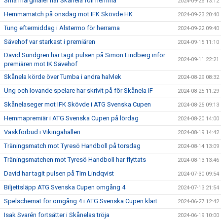
Små marginaler när Skånela föll hemma
2024-09-26 13:12
Hemmamatch på onsdag mot IFK Skövde HK
2024-09-23 20:40
Tung eftermiddag i Alstermo för herrarna
2024-09-22 09:40
Sävehof var starkast i premiären
2024-09-15 11:10
David Sundgren har tagit pulsen på Simon Lindberg inför
2024-09-11 22:21
premiären mot IK Sävehof
Skånela körde över Tumba i andra halvlek
2024-08-29 08:32
Ung och lovande spelare har skrivit på för Skånela IF
2024-08-25 11:29
Skånelaseger mot IFK Skövde i ATG Svenska Cupen
2024-08-25 09:13
Hemmapremiär i ATG Svenska Cupen på lördag
2024-08-20 14:00
Väskförbud i Vikingahallen
2024-08-19 14:42
Träningsmatch mot Tyresö Handboll på torsdag
2024-08-14 13:09
Träningsmatchen mot Tyresö Handboll har flyttats
2024-08-13 13:46
David har tagit pulsen på Tim Lindqvist
2024-07-30 09:54
Biljettsläpp ATG Svenska Cupen omgång 4
2024-07-13 21:54
Spelschemat för omgång 4 i ATG Svenska Cupen klart
2024-06-27 12:42
Isak Svarén fortsätter i Skånelas tröja
2024-06-19 10:00