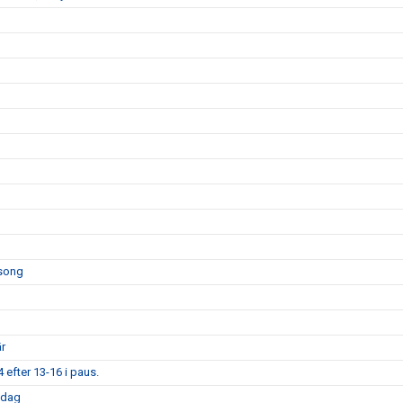
äsong
är
 efter 13-16 i paus.
sdag