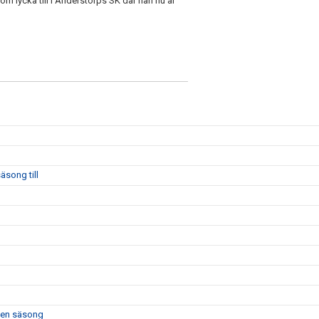
om lycka till i Anderstorps SK där han nu är
äsong till
e en säsong