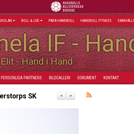
SKOLAN
BOLL & LEK
PARA HANDBOLL
HANDBOLL FITNESS
SAMHÄLLS
ela IF - Han
Elit - Hand i Hand
PERSONLIGA PARTNERS
BILDGALLERI
DOKUMENT
KONTAKT
derstorps SK
<
>