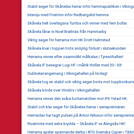
Stabil seger för Skånelas herrar inför hemmapubliken i Vikinga
Intervju med Friström inför Redbergslid hemma
Skånela helt överlägsna Tumba och vinner med fem bollar.
Skånela lånar in Noel Brattnäs från Hammarby
Viktig seger för herrarna mot HK Drott Halmstad
Skånela kvar i toppen trots snöplig förlust i slutsekunden
Herrarna vinner efter osannolikt målkalas i Tyresöhallen!
Skånela IF besegrar Lugi HF i målrik thriller med 33–30!
Dubbelarrangemang i Vikingahallen på lördag!
Skånela tog en stabil och viktig seger borta mot toppkonkurr
Skånela körde över Vinslöv i Vikingahallen
Herrarna vinner den svåra bortamatchen mot IFK Ystad HK.
Stabil och klar seger för Skånelas herrar i seriepremiären
Hemsidan har tagit pulsen på Anton Nilsson inför seriepremiä
Rivalmöte med extra krydda – Skånela IF vs Alingsås HK!
Herrarna spelar spännande derby i ATG Svenska Cupen i Tibbl