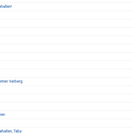
hallen!
enten Varberg
ren
ehallen, Täby