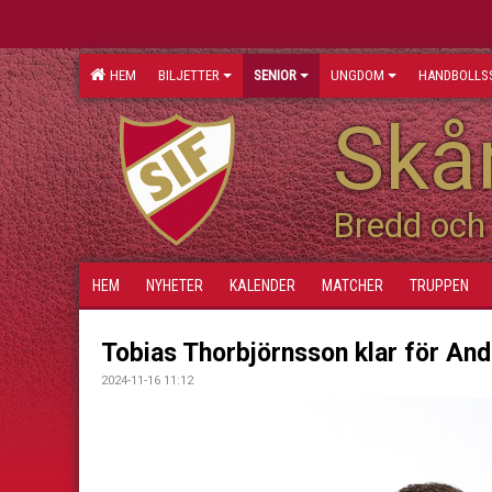
HEM
BILJETTER
SENIOR
UNGDOM
HANDBOLLS
Skån
Bredd och 
HEM
NYHETER
KALENDER
MATCHER
TRUPPEN
Tobias Thorbjörnsson klar för An
2024-11-16 11:12