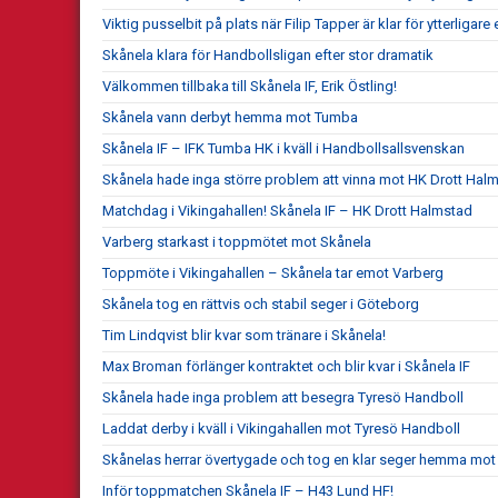
Viktig pusselbit på plats när Filip Tapper är klar för ytterligar
Skånela klara för Handbollsligan efter stor dramatik
Välkommen tillbaka till Skånela IF, Erik Östling!
Skånela vann derbyt hemma mot Tumba
Skånela IF – IFK Tumba HK i kväll i Handbollsallsvenskan
Skånela hade inga större problem att vinna mot HK Drott Hal
Matchdag i Vikingahallen! Skånela IF – HK Drott Halmstad
Varberg starkast i toppmötet mot Skånela
Toppmöte i Vikingahallen – Skånela tar emot Varberg
Skånela tog en rättvis och stabil seger i Göteborg
Tim Lindqvist blir kvar som tränare i Skånela!
Max Broman förlänger kontraktet och blir kvar i Skånela IF
Skånela hade inga problem att besegra Tyresö Handboll
Laddat derby i kväll i Vikingahallen mot Tyresö Handboll
Skånelas herrar övertygade och tog en klar seger hemma mot
Inför toppmatchen Skånela IF – H43 Lund HF!