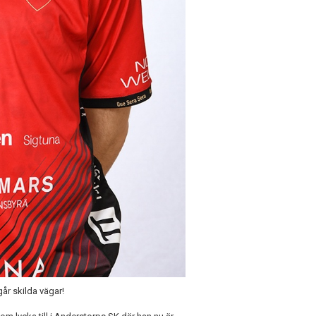
år skilda vägar!