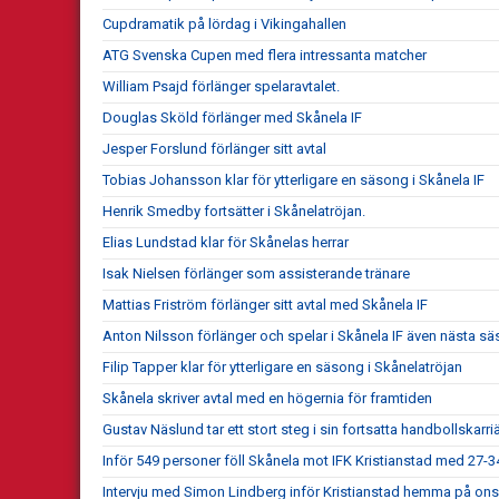
Cupdramatik på lördag i Vikingahallen
ATG Svenska Cupen med flera intressanta matcher
William Psajd förlänger spelaravtalet.
Douglas Sköld förlänger med Skånela IF
Jesper Forslund förlänger sitt avtal
Tobias Johansson klar för ytterligare en säsong i Skånela IF
Henrik Smedby fortsätter i Skånelatröjan.
Elias Lundstad klar för Skånelas herrar
Isak Nielsen förlänger som assisterande tränare
Mattias Friström förlänger sitt avtal med Skånela IF
Anton Nilsson förlänger och spelar i Skånela IF även nästa s
Filip Tapper klar för ytterligare en säsong i Skånelatröjan
Skånela skriver avtal med en högernia för framtiden
Gustav Näslund tar ett stort steg i sin fortsatta handbollskarri
Inför 549 personer föll Skånela mot IFK Kristianstad med 27-34
Intervju med Simon Lindberg inför Kristianstad hemma på on