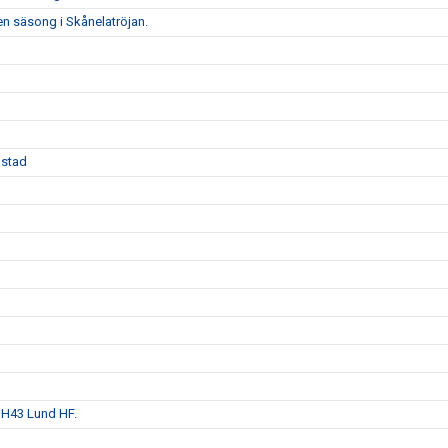
e en säsong i Skånelatröjan.
mstad
 H43 Lund HF.