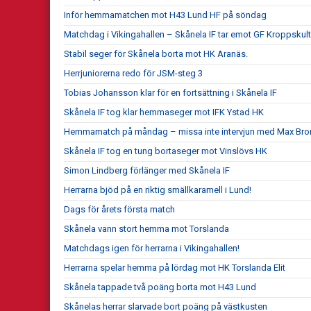
Inför hemmamatchen mot H43 Lund HF på söndag
Matchdag i Vikingahallen – Skånela IF tar emot GF Kroppskult
Stabil seger för Skånela borta mot HK Aranäs.
Herrjuniorerna redo för JSM-steg 3
Tobias Johansson klar för en fortsättning i Skånela IF
Skånela IF tog klar hemmaseger mot IFK Ystad HK
Hemmamatch på måndag – missa inte intervjun med Max Bro
Skånela IF tog en tung bortaseger mot Vinslövs HK
Simon Lindberg förlänger med Skånela IF
Herrarna bjöd på en riktig smällkaramell i Lund!
Dags för årets första match
Skånela vann stort hemma mot Torslanda
Matchdags igen för herrarna i Vikingahallen!
Herrarna spelar hemma på lördag mot HK Torslanda Elit
Skånela tappade två poäng borta mot H43 Lund
Skånelas herrar slarvade bort poäng på västkusten