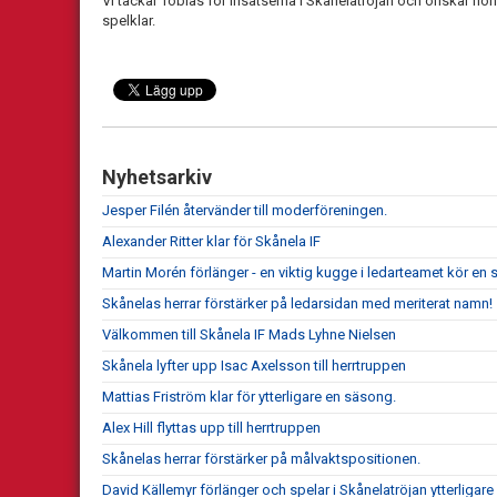
Vi tackar Tobias för insatserna i Skånelatröjan och önskar hon
spelklar.
Nyhetsarkiv
Jesper Filén återvänder till moderföreningen.
Alexander Ritter klar för Skånela IF
Martin Morén förlänger - en viktig kugge i ledarteamet kör en s
Skånelas herrar förstärker på ledarsidan med meriterat namn!
Välkommen till Skånela IF Mads Lyhne Nielsen
Skånela lyfter upp Isac Axelsson till herrtruppen
Mattias Friström klar för ytterligare en säsong.
Alex Hill flyttas upp till herrtruppen
Skånelas herrar förstärker på målvaktspositionen.
David Källemyr förlänger och spelar i Skånelatröjan ytterligar