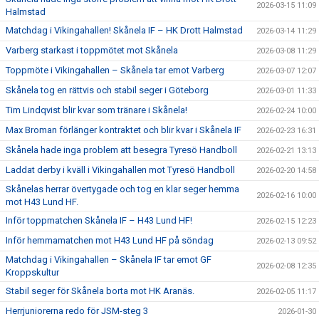
2026-03-15 11:09
Halmstad
Matchdag i Vikingahallen! Skånela IF – HK Drott Halmstad
2026-03-14 11:29
Varberg starkast i toppmötet mot Skånela
2026-03-08 11:29
Toppmöte i Vikingahallen – Skånela tar emot Varberg
2026-03-07 12:07
Skånela tog en rättvis och stabil seger i Göteborg
2026-03-01 11:33
Tim Lindqvist blir kvar som tränare i Skånela!
2026-02-24 10:00
Max Broman förlänger kontraktet och blir kvar i Skånela IF
2026-02-23 16:31
Skånela hade inga problem att besegra Tyresö Handboll
2026-02-21 13:13
Laddat derby i kväll i Vikingahallen mot Tyresö Handboll
2026-02-20 14:58
Skånelas herrar övertygade och tog en klar seger hemma
2026-02-16 10:00
mot H43 Lund HF.
Inför toppmatchen Skånela IF – H43 Lund HF!
2026-02-15 12:23
Inför hemmamatchen mot H43 Lund HF på söndag
2026-02-13 09:52
Matchdag i Vikingahallen – Skånela IF tar emot GF
2026-02-08 12:35
Kroppskultur
Stabil seger för Skånela borta mot HK Aranäs.
2026-02-05 11:17
Herrjuniorerna redo för JSM-steg 3
2026-01-30