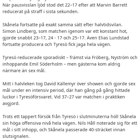
När pausvisslan ljöd stod det 22–17 efter att Marvin Barrett
reducerat på straff i sista sekunden.
Skånela fortsatte på exakt samma sätt efter halvtidsvilan.
Simon Lindberg, som matchen igenom var ett konstant hot,
gjorde snabbt 23–17, 24 - 17 och 25–17. Även Elias Lundstad
fortsatte producera och Tyresö fick jaga hela vägen.
Tyresö reducerade sporadiskt – främst via Fröberg, Nyström och
inhoppande Emil Söderholm – men gästerna kom aldrig
närmare än sex mål.
Mitt i halvleken tog David Källemyr över showen och gjorde sex
mål under en intensiv period, där han gång på gång hittade
luckor i Tyresöförsvaret. Vid 37–27 var matchen i praktiken
avgjord.
Trots ett tappert försök från Tyresö i slutminuterna höll Skånela
sin höga offensiva nivå hela vägen. Nils Håll noterade sig för ett
mål i sitt inhopp, och Skånela passerade 40-sträcket innan
slutsignalen.