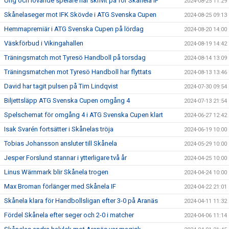
Ung och lovande spelare har skrivit på för Skånela IF
2024-08-25 11:29
Skånelaseger mot IFK Skövde i ATG Svenska Cupen
2024-08-25 09:13
Hemmapremiär i ATG Svenska Cupen på lördag
2024-08-20 14:00
Väskförbud i Vikingahallen
2024-08-19 14:42
Träningsmatch mot Tyresö Handboll på torsdag
2024-08-14 13:09
Träningsmatchen mot Tyresö Handboll har flyttats
2024-08-13 13:46
David har tagit pulsen på Tim Lindqvist
2024-07-30 09:54
Biljettsläpp ATG Svenska Cupen omgång 4
2024-07-13 21:54
Spelschemat för omgång 4 i ATG Svenska Cupen klart
2024-06-27 12:42
Isak Svarén fortsätter i Skånelas tröja
2024-06-19 10:00
Tobias Johansson ansluter till Skånela
2024-05-29 10:00
Jesper Forslund stannar i ytterligare två år
2024-04-25 10:00
Linus Wärnmark blir Skånela trogen
2024-04-24 10:00
Max Broman förlänger med Skånela IF
2024-04-22 21:01
Skånela klara för Handbollsligan efter 3-0 på Aranäs
2024-04-11 11:32
Fördel Skånela efter seger och 2-0 i matcher
2024-04-06 11:14