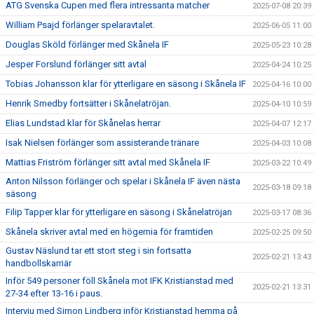
ATG Svenska Cupen med flera intressanta matcher
2025-07-08 20:39
William Psajd förlänger spelaravtalet.
2025-06-05 11:00
Douglas Sköld förlänger med Skånela IF
2025-05-23 10:28
Jesper Forslund förlänger sitt avtal
2025-04-24 10:25
Tobias Johansson klar för ytterligare en säsong i Skånela IF
2025-04-16 10:00
Henrik Smedby fortsätter i Skånelatröjan.
2025-04-10 10:59
Elias Lundstad klar för Skånelas herrar
2025-04-07 12:17
Isak Nielsen förlänger som assisterande tränare
2025-04-03 10:08
Mattias Friström förlänger sitt avtal med Skånela IF
2025-03-22 10:49
Anton Nilsson förlänger och spelar i Skånela IF även nästa
2025-03-18 09:18
säsong
Filip Tapper klar för ytterligare en säsong i Skånelatröjan
2025-03-17 08:36
Skånela skriver avtal med en högernia för framtiden
2025-02-25 09:50
Gustav Näslund tar ett stort steg i sin fortsatta
2025-02-21 13:43
handbollskarriär
Inför 549 personer föll Skånela mot IFK Kristianstad med
2025-02-21 13:31
27-34 efter 13-16 i paus.
Intervju med Simon Lindberg inför Kristianstad hemma på