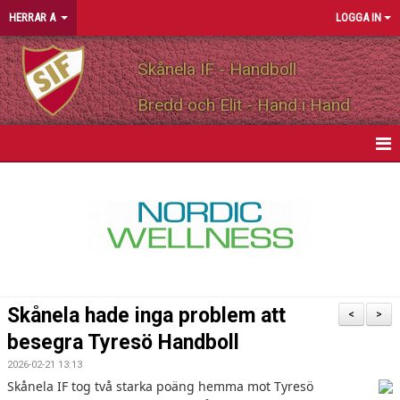
HERRAR A
LOGGA IN
Skånela IF - Handboll
Bredd och Elit - Hand i Hand
HEM
NYHETER
KALENDER
MATCHER
Skånela hade inga problem att
<
>
TRUPPEN
besegra Tyresö Handboll
2026-02-21 13:13
PERSONLIGA PARTNERS
Skånela IF tog två starka poäng hemma mot Tyresö