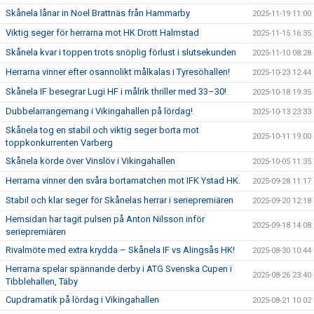
Skånela lånar in Noel Brattnäs från Hammarby
2025-11-19 11:00
Viktig seger för herrarna mot HK Drott Halmstad
2025-11-15 16:35
Skånela kvar i toppen trots snöplig förlust i slutsekunden
2025-11-10 08:28
Herrarna vinner efter osannolikt målkalas i Tyresöhallen!
2025-10-23 12:44
Skånela IF besegrar Lugi HF i målrik thriller med 33–30!
2025-10-18 19:35
Dubbelarrangemang i Vikingahallen på lördag!
2025-10-13 23:33
Skånela tog en stabil och viktig seger borta mot
2025-10-11 19:00
toppkonkurrenten Varberg
Skånela körde över Vinslöv i Vikingahallen
2025-10-05 11:35
Herrarna vinner den svåra bortamatchen mot IFK Ystad HK.
2025-09-28 11:17
Stabil och klar seger för Skånelas herrar i seriepremiären
2025-09-20 12:18
Hemsidan har tagit pulsen på Anton Nilsson inför
2025-09-18 14:08
seriepremiären
Rivalmöte med extra krydda – Skånela IF vs Alingsås HK!
2025-08-30 10:44
Herrarna spelar spännande derby i ATG Svenska Cupen i
2025-08-26 23:40
Tibblehallen, Täby
Cupdramatik på lördag i Vikingahallen
2025-08-21 10:02