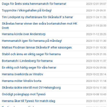
Dags för årets sista hemmamatch för herrarna!
2023-12-01 09:07
Toppmöte i Vikingahallen på lördag!
2023-11-29 09:31
Tim Lindqvist ny chefstränare för Skånela IF:s herrar
2023-11-24 11:35
Skånelas herrar vinner den svåra bortamatchen mot HK
2023-11-19 20:33
Drott
Herrarna körde över Anderstorp
2023-11-12 20:25
Hemmamatch igen för herrarna på måndag!
2023-11-02 11:30
Mattias Flodman lämnar Skånela IF efter säsongen.
2023-11-01 10:30
Stabil och ännu en viktig seger för herrarna
2023-10-29 21:05
Bortamatch i Lindesberg för herrarna
2023-10-29 11:37
En viktig och härlig seger för våra herrar
2023-10-26 09:06
Herrarna överkörda av Vinslöv
2023-10-22 20:14
Herrarna möter Vinslöv borta
2023-10-21 11:18
Skånela räckte inte till mot OV Helsingborg
2023-10-16 11:00
Onödigt poängtapp mot Tyresö
2023-10-08 10:43
Herrarna åker till Tyresö för match idag
2023-10-07 09:11