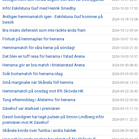
Inför Eskilstuna Guif med Henrik Smedby
2024-10-20 17:33
Äntligen hemmamatch igen - Eskilstuna Guif kommer på
2024-10-18 10:28
besök
Bra insats defensivt som inte räckte ända fram
2024-10-12 09:54
Förlust på hemmaplan för herrarna
2024-10-07 10:45
Hemmamatch för våra herrar på söndag!
2024-10-03 21:33
Det blev en tuff resa för herrarna i Ystad Arena
2024-10-03 10:37
Herrarna gör en bra match i Kristianstad Arena
2024-09-30 08:42
Svår bortamatch för herrarna idag
2024-09-29 09:33
Små marginaler när Skånela föll hemma
2024-09-26 13:12
Hemmamatch på onsdag mot IFK Skövde HK
2024-09-23 20:40
Tung eftermiddag i Alstermo för herrarna
2024-09-22 09:40
Sävehof var starkast i premiären
2024-09-15 11:10
David Sundgren har tagit pulsen på Simon Lindberg inför
2024-09-11 22:21
premiären mot IK Sävehof
Skånela körde över Tumba i andra halvlek
2024-08-29 08:32