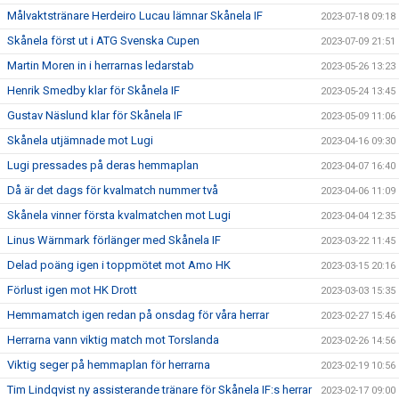
Målvaktstränare Herdeiro Lucau lämnar Skånela IF
2023-07-18 09:18
Skånela först ut i ATG Svenska Cupen
2023-07-09 21:51
Martin Moren in i herrarnas ledarstab
2023-05-26 13:23
Henrik Smedby klar för Skånela IF
2023-05-24 13:45
Gustav Näslund klar för Skånela IF
2023-05-09 11:06
Skånela utjämnade mot Lugi
2023-04-16 09:30
Lugi pressades på deras hemmaplan
2023-04-07 16:40
Då är det dags för kvalmatch nummer två
2023-04-06 11:09
Skånela vinner första kvalmatchen mot Lugi
2023-04-04 12:35
Linus Wärnmark förlänger med Skånela IF
2023-03-22 11:45
Delad poäng igen i toppmötet mot Amo HK
2023-03-15 20:16
Förlust igen mot HK Drott
2023-03-03 15:35
Hemmamatch igen redan på onsdag för våra herrar
2023-02-27 15:46
Herrarna vann viktig match mot Torslanda
2023-02-26 14:56
Viktig seger på hemmaplan för herrarna
2023-02-19 10:56
Tim Lindqvist ny assisterande tränare för Skånela IF:s herrar
2023-02-17 09:00