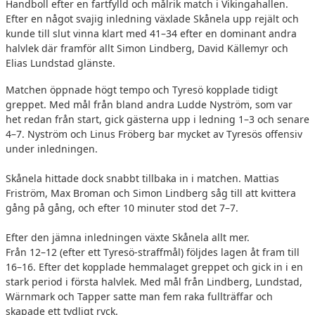
Handboll efter en fartfylld och målrik match i Vikingahallen.
BILDGALLERI
Efter en något svajig inledning växlade Skånela upp rejält och
kunde till slut vinna klart med 41–34 efter en dominant andra
DOKUMENT
halvlek där framför allt Simon Lindberg, David Källemyr och
Elias Lundstad glänste.
KONTAKT
Matchen öppnade högt tempo och Tyresö kopplade tidigt
greppet. Med mål från bland andra Ludde Nyström, som var
het redan från start, gick gästerna upp i ledning 1–3 och senare
4–7. Nyström och Linus Fröberg bar mycket av Tyresös offensiv
under inledningen.
Skånela hittade dock snabbt tillbaka in i matchen. Mattias
Friström, Max Broman och Simon Lindberg såg till att kvittera
gång på gång, och efter 10 minuter stod det 7–7.
Efter den jämna inledningen växte Skånela allt mer.
Från 12–12 (efter ett Tyresö-straffmål) följdes lagen åt fram till
16–16. Efter det kopplade hemmalaget greppet och gick in i en
stark period i första halvlek. Med mål från Lindberg, Lundstad,
Wärnmark och Tapper satte man fem raka fullträffar och
skapade ett tydligt ryck.