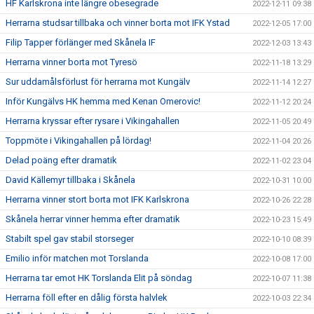
HF Karlskrona inte längre obesegrade
2022-12-11 09:38
Herrarna studsar tillbaka och vinner borta mot IFK Ystad
2022-12-05 17:00
Filip Tapper förlänger med Skånela IF
2022-12-03 13:43
Herrarna vinner borta mot Tyresö
2022-11-18 13:29
Sur uddamålsförlust för herrarna mot Kungälv
2022-11-14 12:27
Inför Kungälvs HK hemma med Kenan Omerovic!
2022-11-12 20:24
Herrarna kryssar efter rysare i Vikingahallen
2022-11-05 20:49
Toppmöte i Vikingahallen på lördag!
2022-11-04 20:26
Delad poäng efter dramatik
2022-11-02 23:04
David Källemyr tillbaka i Skånela
2022-10-31 10:00
Herrarna vinner stort borta mot IFK Karlskrona
2022-10-26 22:28
Skånela herrar vinner hemma efter dramatik
2022-10-23 15:49
Stabilt spel gav stabil storseger
2022-10-10 08:39
Emilio inför matchen mot Torslanda
2022-10-08 17:00
Herrarna tar emot HK Torslanda Elit på söndag
2022-10-07 11:38
Herrarna föll efter en dålig första halvlek
2022-10-03 22:34