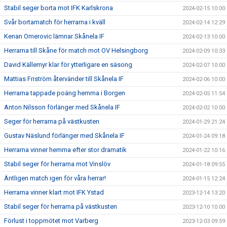
Stabil seger borta mot IFK Karlskrona
2024-02-15 10:00
Svår bortamatch för herrarna i kväll
2024-02-14 12:29
Kenan Omerovic lämnar Skånela IF
2024-02-13 10:00
Herrarna till Skåne för match mot OV Helsingborg
2024-02-09 10:33
David Källemyr klar för ytterligare en säsong
2024-02-07 10:00
Mattias Friström återvänder till Skånela IF
2024-02-06 10:00
Herrarna tappade poäng hemma i Borgen
2024-02-05 11:54
Anton Nilsson förlänger med Skånela IF
2024-02-02 10:00
Seger för herrarna på västkusten
2024-01-29 21:24
Gustav Näslund förlänger med Skånela IF
2024-01-24 09:18
Herrarna vinner hemma efter stor dramatik
2024-01-22 10:16
Stabil seger för herrarna mot Vinslöv
2024-01-18 09:55
Äntligen match igen för våra herrar!
2024-01-15 12:24
Herrarna vinner klart mot IFK Ystad
2023-12-14 13:20
Stabil seger för herrarna på västkusten
2023-12-10 10:00
Förlust i toppmötet mot Varberg
2023-12-03 09:59