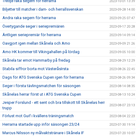
Tredje raka segern för herrarna
2023-10-01 13:39
Biljetter till matcher i dam- och herrallsvenskan
2023-09-28 14:00
Andra raka segern för herrarna
2023-09-25 07:47
Övertygande seger i seriepremiären
2023-09-17 20:28
Äntligen seriepremiär för herrarna
2023-09-14 09:14
Oavgjort igen mellan Skånela och Amo
2023-09-09 21:26
Amo HK kommer till Vikingahallen på lördag
2023-09-05 10:00
Skånela tar emot Hammarby på fredag
2023-08-29 12:29
Stabila siffror borta mot VästeråsIrsta
2023-08-26 22:45
Dags för ATG Svenska Cupen igen för herrarna
2023-08-26 09:34
Seger i första tävlingsmatchen för säsongen
2023-08-14 08:35
Skånelas herrar först ut i ATG Svenska Cupen
2023-08-13 10:24
Jesper Forslund - ett sent och bra tillskott till Skånelas herr
2023-08-07 23:13
trupp
Förlust mot Guif i kvällens träningsmatch
2023-08-04 22:23
Herrarna startade upp inför säsongen 23/24
2023-07-30 19:14
Marcus Nilsson ny målvaktstränare i Skånela IF
2023-07-20 10:07