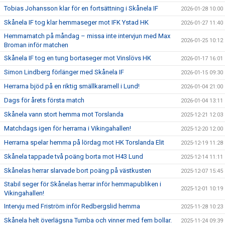
Tobias Johansson klar för en fortsättning i Skånela IF
2026-01-28 10:00
Skånela IF tog klar hemmaseger mot IFK Ystad HK
2026-01-27 11:40
Hemmamatch på måndag – missa inte intervjun med Max
2026-01-25 10:12
Broman inför matchen
Skånela IF tog en tung bortaseger mot Vinslövs HK
2026-01-17 16:01
Simon Lindberg förlänger med Skånela IF
2026-01-15 09:30
Herrarna bjöd på en riktig smällkaramell i Lund!
2026-01-04 21:00
Dags för årets första match
2026-01-04 13:11
Skånela vann stort hemma mot Torslanda
2025-12-21 12:03
Matchdags igen för herrarna i Vikingahallen!
2025-12-20 12:00
Herrarna spelar hemma på lördag mot HK Torslanda Elit
2025-12-19 11:28
Skånela tappade två poäng borta mot H43 Lund
2025-12-14 11:11
Skånelas herrar slarvade bort poäng på västkusten
2025-12-07 15:45
Stabil seger för Skånelas herrar inför hemmapubliken i
2025-12-01 10:19
Vikingahallen!
Intervju med Friström inför Redbergslid hemma
2025-11-28 10:23
Skånela helt överlägsna Tumba och vinner med fem bollar.
2025-11-24 09:39