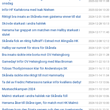
2025-02-18 11:08
onsdag
Inför HF Karlskrona med Isak Nielsen
2025-02-04 13:20
Riktigt bra insats av Skånela men gästerna vinner till slut
2024-12-31 10:49
Skövde starkast i andra halvlek
2024-12-28 10:13
Herrarna har greppet om matchen men Hallby starkast i
2024-12-17 11:40
slutet
Skånela fick en riktig fullträff i Estrad mot Alingsås HK
2024-12-08 12:12
Hallby var numret för stora för Skånela
2024-12-01 12:47
Bra insats räckte inte borta mot OV Helsingborg
2024-11-23 11:28
Gameday! Inför OV Helsingborg med Max Broman
2024-11-22 10:13
Tobias Thorbjörnsson klar för Anderstorps SK
2024-11-16 11:12
Skånela räckte inte riktigt till mot Hammarby
2024-11-14 11:04
Ta del av Fredric Petterssons tankar inför kvällens derby!
2024-11-13 13:06
Mustaschkampen 2024
2024-11-10 13:41
Malmö starkast i andra halvlek när Skånela föll
2024-10-24 13:06
Herrarna åker till Skåne igen, för match mot HK Malmö
2024-10-23 10:00
Äntligen kom den första segern och den var övertygande
2024-10-21 22:31