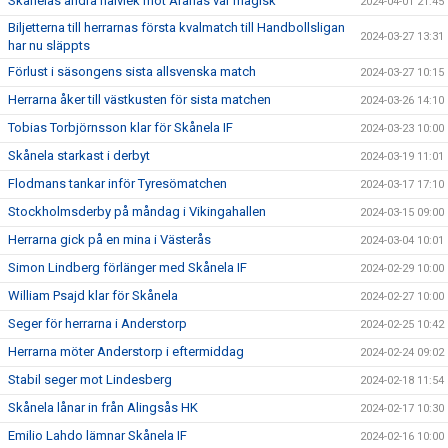
Skånelas andra halvlek mot Aranäs var magisk
2024-04-01 21:45
Biljetterna till herrarnas första kvalmatch till Handbollsligan
2024-03-27 13:31
har nu släppts
Förlust i säsongens sista allsvenska match
2024-03-27 10:15
Herrarna åker till västkusten för sista matchen
2024-03-26 14:10
Tobias Torbjörnsson klar för Skånela IF
2024-03-23 10:00
Skånela starkast i derbyt
2024-03-19 11:01
Flodmans tankar inför Tyresömatchen
2024-03-17 17:10
Stockholmsderby på måndag i Vikingahallen
2024-03-15 09:00
Herrarna gick på en mina i Västerås
2024-03-04 10:01
Simon Lindberg förlänger med Skånela IF
2024-02-29 10:00
William Psajd klar för Skånela
2024-02-27 10:00
Seger för herrarna i Anderstorp
2024-02-25 10:42
Herrarna möter Anderstorp i eftermiddag
2024-02-24 09:02
Stabil seger mot Lindesberg
2024-02-18 11:54
Skånela lånar in från Alingsås HK
2024-02-17 10:30
Emilio Lahdo lämnar Skånela IF
2024-02-16 10:00