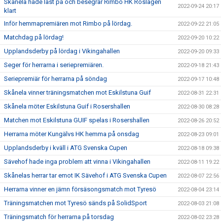
Skånela hade läst på och besegrar Rimbo HK Roslagen
2022-09-24 20:17
klart
Inför hemmapremiären mot Rimbo på lördag.
2022-09-22 21:05
Matchdag på lördag!
2022-09-20 10:22
Upplandsderby på lördag i Vikingahallen
2022-09-20 09:33
Seger för herrarna i seriepremiären.
2022-09-18 21:43
Seriepremiär för herrarna på söndag
2022-09-17 10:48
Skånela vinner träningsmatchen mot Eskilstuna Guif
2022-08-31 22:31
Skånela möter Eskilstuna Guif i Rosershallen
2022-08-30 08:28
Matchen mot Eskilstuna GUIF spelas i Rosershallen
2022-08-26 20:52
Herrarna möter Kungälvs HK hemma på onsdag
2022-08-23 09:01
Upplandsderby i kväll i ATG Svenska Cupen
2022-08-18 09:38
Sävehof hade inga problem att vinna i Vikingahallen
2022-08-11 19:22
Skånelas herrar tar emot IK Sävehof i ATG Svenska Cupen
2022-08-07 22:56
Herrarna vinner en jämn försäsongsmatch mot Tyresö
2022-08-04 23:14
Träningsmatchen mot Tyresö sänds på SolidSport
2022-08-03 21:08
Träningsmatch för herrarna på torsdag
2022-08-02 23:28