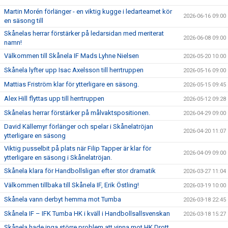
Martin Morén förlänger - en viktig kugge i ledarteamet kör
2026-06-16 09:00
en säsong till
Skånelas herrar förstärker på ledarsidan med meriterat
2026-06-08 09:00
namn!
Välkommen till Skånela IF Mads Lyhne Nielsen
2026-05-20 10:00
Skånela lyfter upp Isac Axelsson till herrtruppen
2026-05-16 09:00
Mattias Friström klar för ytterligare en säsong.
2026-05-15 09:45
Alex Hill flyttas upp till herrtruppen
2026-05-12 09:28
Skånelas herrar förstärker på målvaktspositionen.
2026-04-29 09:00
David Källemyr förlänger och spelar i Skånelatröjan
2026-04-20 11:07
ytterligare en säsong
Viktig pusselbit på plats när Filip Tapper är klar för
2026-04-09 09:00
ytterligare en säsong i Skånelatröjan.
Skånela klara för Handbollsligan efter stor dramatik
2026-03-27 11:04
Välkommen tillbaka till Skånela IF, Erik Östling!
2026-03-19 10:00
Skånela vann derbyt hemma mot Tumba
2026-03-18 22:45
Skånela IF – IFK Tumba HK i kväll i Handbollsallsvenskan
2026-03-18 15:27
Skånela hade inga större problem att vinna mot HK Drott