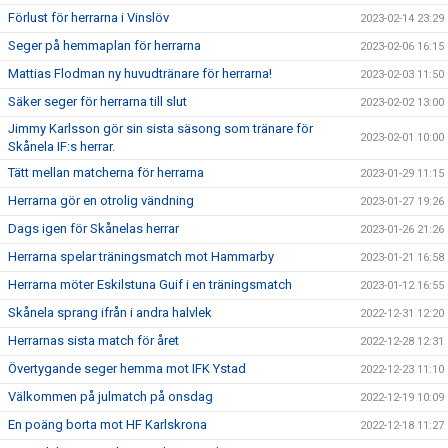
Förlust för herrarna i Vinslöv
2023-02-14 23:29
Seger på hemmaplan för herrarna
2023-02-06 16:15
Mattias Flodman ny huvudtränare för herrarna!
2023-02-03 11:50
Säker seger för herrarna till slut
2023-02-02 13:00
Jimmy Karlsson gör sin sista säsong som tränare för
2023-02-01 10:00
Skånela IF:s herrar.
Tätt mellan matcherna för herrarna
2023-01-29 11:15
Herrarna gör en otrolig vändning
2023-01-27 19:26
Dags igen för Skånelas herrar
2023-01-26 21:26
Herrarna spelar träningsmatch mot Hammarby
2023-01-21 16:58
Herrarna möter Eskilstuna Guif i en träningsmatch
2023-01-12 16:55
Skånela sprang ifrån i andra halvlek
2022-12-31 12:20
Herrarnas sista match för året
2022-12-28 12:31
Övertygande seger hemma mot IFK Ystad
2022-12-23 11:10
Välkommen på julmatch på onsdag
2022-12-19 10:09
En poäng borta mot HF Karlskrona
2022-12-18 11:27