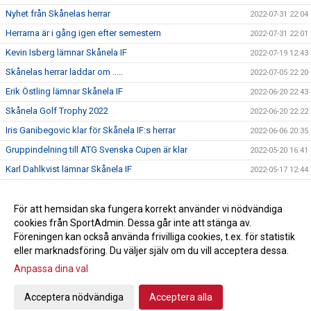
Nyhet från Skånelas herrar
2022-07-31 22:04
Herrarna är i gång igen efter semestern
2022-07-31 22:01
Kevin Isberg lämnar Skånela IF
2022-07-19 12:43
Skånelas herrar laddar om .....
2022-07-05 22:20
Erik Östling lämnar Skånela IF
2022-06-20 22:43
Skånela Golf Trophy 2022
2022-06-20 22:22
Iris Ganibegovic klar för Skånela IF:s herrar
2022-06-06 20:35
Gruppindelning till ATG Svenska Cupen är klar
2022-05-20 16:41
Karl Dahlkvist lämnar Skånela IF
2022-05-17 12:44
Rickard Åkerman avslutar karriären.
2022-05-11 15:01
Emilio Lahdo förlänger med Skånela IF
För att hemsidan ska fungera korrekt använder vi nödvändiga
2022-05-11 15:00
cookies från SportAdmin. Dessa går inte att stänga av.
Max Broman klar för Skånela IF
2022-05-11 14:57
Föreningen kan också använda frivilliga cookies, t.ex. för statistik
eller marknadsföring. Du väljer själv om du vill acceptera dessa.
Anpassa dina val
Cookie-inställningar
Gå till Webbversion
Acceptera nödvändiga
Acceptera alla