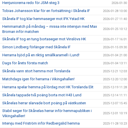
Herrjuniorerna redo för JSM-steg 3
2026-01-30
Tobias Johansson klar för en fortsättning i Skånela IF
2026-01-28 10:00
Skånela IF tog klar hemmaseger mot IFK Ystad HK
2026-01-27 11:40
Hemmamatch på måndag – missa inte intervjun med Max
2026-01-25 10:12
Broman inför matchen
Skånela IF tog en tung bortaseger mot Vinslövs HK
2026-01-17 16:01
Simon Lindberg förlänger med Skånela IF
2026-01-15 09:30
Herrarna bjöd på en riktig smällkaramell i Lund!
2026-01-04 21:00
Dags för årets första match
2026-01-04 13:11
Skånela vann stort hemma mot Torslanda
2025-12-21 12:03
Matchdags igen för herrarna i Vikingahallen!
2025-12-20 12:00
Herrarna spelar hemma på lördag mot HK Torslanda Elit
2025-12-19 11:28
Skånela tappade två poäng borta mot H43 Lund
2025-12-14 11:11
Skånelas herrar slarvade bort poäng på västkusten
2025-12-07 15:45
Stabil seger för Skånelas herrar inför hemmapubliken i
2025-12-01 10:19
Vikingahallen!
Intervju med Friström inför Redbergslid hemma
2025-11-28 10:23