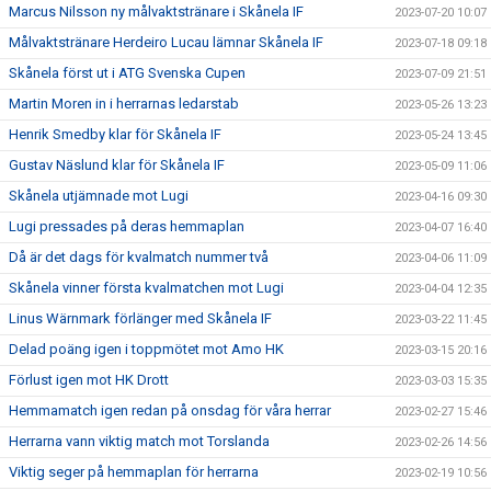
Marcus Nilsson ny målvaktstränare i Skånela IF
2023-07-20 10:07
Målvaktstränare Herdeiro Lucau lämnar Skånela IF
2023-07-18 09:18
Skånela först ut i ATG Svenska Cupen
2023-07-09 21:51
Martin Moren in i herrarnas ledarstab
2023-05-26 13:23
Henrik Smedby klar för Skånela IF
2023-05-24 13:45
Gustav Näslund klar för Skånela IF
2023-05-09 11:06
Skånela utjämnade mot Lugi
2023-04-16 09:30
Lugi pressades på deras hemmaplan
2023-04-07 16:40
Då är det dags för kvalmatch nummer två
2023-04-06 11:09
Skånela vinner första kvalmatchen mot Lugi
2023-04-04 12:35
Linus Wärnmark förlänger med Skånela IF
2023-03-22 11:45
Delad poäng igen i toppmötet mot Amo HK
2023-03-15 20:16
Förlust igen mot HK Drott
2023-03-03 15:35
Hemmamatch igen redan på onsdag för våra herrar
2023-02-27 15:46
Herrarna vann viktig match mot Torslanda
2023-02-26 14:56
Viktig seger på hemmaplan för herrarna
2023-02-19 10:56