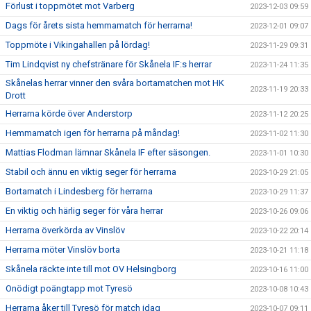
Förlust i toppmötet mot Varberg
2023-12-03 09:59
Dags för årets sista hemmamatch för herrarna!
2023-12-01 09:07
Toppmöte i Vikingahallen på lördag!
2023-11-29 09:31
Tim Lindqvist ny chefstränare för Skånela IF:s herrar
2023-11-24 11:35
Skånelas herrar vinner den svåra bortamatchen mot HK
2023-11-19 20:33
Drott
Herrarna körde över Anderstorp
2023-11-12 20:25
Hemmamatch igen för herrarna på måndag!
2023-11-02 11:30
Mattias Flodman lämnar Skånela IF efter säsongen.
2023-11-01 10:30
Stabil och ännu en viktig seger för herrarna
2023-10-29 21:05
Bortamatch i Lindesberg för herrarna
2023-10-29 11:37
En viktig och härlig seger för våra herrar
2023-10-26 09:06
Herrarna överkörda av Vinslöv
2023-10-22 20:14
Herrarna möter Vinslöv borta
2023-10-21 11:18
Skånela räckte inte till mot OV Helsingborg
2023-10-16 11:00
Onödigt poängtapp mot Tyresö
2023-10-08 10:43
Herrarna åker till Tyresö för match idag
2023-10-07 09:11