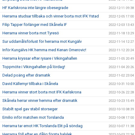
HF Karlskrona inte längre obesegrade
2022-12-11 09:38
Herrarna studsar tillbaka och vinner borta mot IFK Ystad
2022-12-05 17:00
Filip Tapper förlänger med Skånela IF
2022-12-03 13:43
Herrarna vinner borta mot Tyresö
2022-11-18 13:29
Sur uddamålsförlust för herrarna mot Kungälv
2022-11-14 12:27
Inför Kungälvs HK hemma med Kenan Omerovic!
2022-11-12 20:24
Herrarna kryssar efter rysare i Vikingahallen
2022-11-05 20:49
Toppmöte i Vikingahallen på lördag!
2022-11-04 20:26
Delad poäng efter dramatik
2022-11-02 23:04
David Källemyr tillbaka i Skånela
2022-10-31 10:00
Herrarna vinner stort borta mot IFK Karlskrona
2022-10-26 22:28
Skånela herrar vinner hemma efter dramatik
2022-10-23 15:49
Stabilt spel gav stabil storseger
2022-10-10 08:39
Emilio inför matchen mot Torslanda
2022-10-08 17:00
Herrarna tar emot HK Torslanda Elit på söndag
2022-10-07 11:38
Herrarna föll efter en dålig första halvlek
2022-10-03 22:34