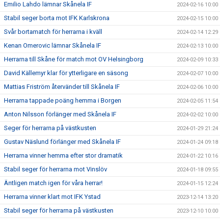
Emilio Lahdo lämnar Skånela IF
2024-02-16 10:00
Stabil seger borta mot IFK Karlskrona
2024-02-15 10:00
Svår bortamatch för herrarna i kväll
2024-02-14 12:29
Kenan Omerovic lämnar Skånela IF
2024-02-13 10:00
Herrarna till Skåne för match mot OV Helsingborg
2024-02-09 10:33
David Källemyr klar för ytterligare en säsong
2024-02-07 10:00
Mattias Friström återvänder till Skånela IF
2024-02-06 10:00
Herrarna tappade poäng hemma i Borgen
2024-02-05 11:54
Anton Nilsson förlänger med Skånela IF
2024-02-02 10:00
Seger för herrarna på västkusten
2024-01-29 21:24
Gustav Näslund förlänger med Skånela IF
2024-01-24 09:18
Herrarna vinner hemma efter stor dramatik
2024-01-22 10:16
Stabil seger för herrarna mot Vinslöv
2024-01-18 09:55
Äntligen match igen för våra herrar!
2024-01-15 12:24
Herrarna vinner klart mot IFK Ystad
2023-12-14 13:20
Stabil seger för herrarna på västkusten
2023-12-10 10:00