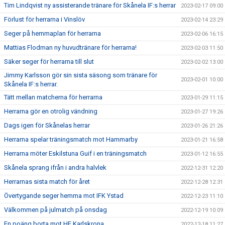
Tim Lindqvist ny assisterande tränare för Skånela IF:s herrar
2023-02-17 09:00
Förlust för herrarna i Vinslöv
2023-02-14 23:29
Seger på hemmaplan för herrarna
2023-02-06 16:15
Mattias Flodman ny huvudtränare för herrarna!
2023-02-03 11:50
Säker seger för herrarna till slut
2023-02-02 13:00
Jimmy Karlsson gör sin sista säsong som tränare för
2023-02-01 10:00
Skånela IF:s herrar.
Tätt mellan matcherna för herrarna
2023-01-29 11:15
Herrarna gör en otrolig vändning
2023-01-27 19:26
Dags igen för Skånelas herrar
2023-01-26 21:26
Herrarna spelar träningsmatch mot Hammarby
2023-01-21 16:58
Herrarna möter Eskilstuna Guif i en träningsmatch
2023-01-12 16:55
Skånela sprang ifrån i andra halvlek
2022-12-31 12:20
Herrarnas sista match för året
2022-12-28 12:31
Övertygande seger hemma mot IFK Ystad
2022-12-23 11:10
Välkommen på julmatch på onsdag
2022-12-19 10:09
En poäng borta mot HF Karlskrona
2022-12-18 11:27