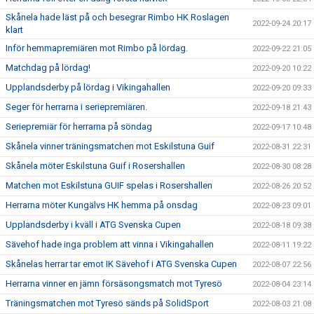
Skånela hade läst på och besegrar Rimbo HK Roslagen
2022-09-24 20:17
klart
Inför hemmapremiären mot Rimbo på lördag.
2022-09-22 21:05
Matchdag på lördag!
2022-09-20 10:22
Upplandsderby på lördag i Vikingahallen
2022-09-20 09:33
Seger för herrarna i seriepremiären.
2022-09-18 21:43
Seriepremiär för herrarna på söndag
2022-09-17 10:48
Skånela vinner träningsmatchen mot Eskilstuna Guif
2022-08-31 22:31
Skånela möter Eskilstuna Guif i Rosershallen
2022-08-30 08:28
Matchen mot Eskilstuna GUIF spelas i Rosershallen
2022-08-26 20:52
Herrarna möter Kungälvs HK hemma på onsdag
2022-08-23 09:01
Upplandsderby i kväll i ATG Svenska Cupen
2022-08-18 09:38
Sävehof hade inga problem att vinna i Vikingahallen
2022-08-11 19:22
Skånelas herrar tar emot IK Sävehof i ATG Svenska Cupen
2022-08-07 22:56
Herrarna vinner en jämn försäsongsmatch mot Tyresö
2022-08-04 23:14
Träningsmatchen mot Tyresö sänds på SolidSport
2022-08-03 21:08