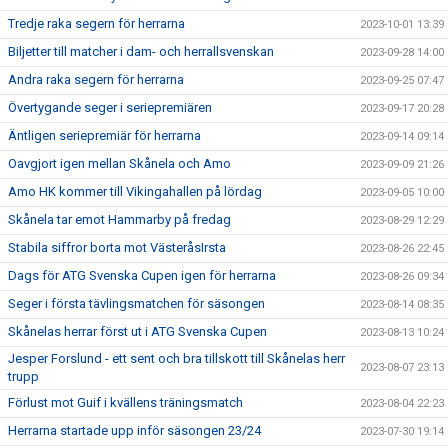
Tredje raka segern för herrarna
2023-10-01 13:39
Biljetter till matcher i dam- och herrallsvenskan
2023-09-28 14:00
Andra raka segern för herrarna
2023-09-25 07:47
Övertygande seger i seriepremiären
2023-09-17 20:28
Äntligen seriepremiär för herrarna
2023-09-14 09:14
Oavgjort igen mellan Skånela och Amo
2023-09-09 21:26
Amo HK kommer till Vikingahallen på lördag
2023-09-05 10:00
Skånela tar emot Hammarby på fredag
2023-08-29 12:29
Stabila siffror borta mot VästeråsIrsta
2023-08-26 22:45
Dags för ATG Svenska Cupen igen för herrarna
2023-08-26 09:34
Seger i första tävlingsmatchen för säsongen
2023-08-14 08:35
Skånelas herrar först ut i ATG Svenska Cupen
2023-08-13 10:24
Jesper Forslund - ett sent och bra tillskott till Skånelas herr
2023-08-07 23:13
trupp
Förlust mot Guif i kvällens träningsmatch
2023-08-04 22:23
Herrarna startade upp inför säsongen 23/24
2023-07-30 19:14