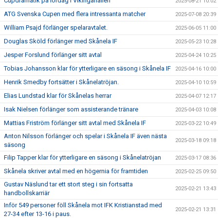
Cupdramatik på lördag i Vikingahallen
2025-08-21 10:02
ATG Svenska Cupen med flera intressanta matcher
2025-07-08 20:39
William Psajd förlänger spelaravtalet.
2025-06-05 11:00
Douglas Sköld förlänger med Skånela IF
2025-05-23 10:28
Jesper Forslund förlänger sitt avtal
2025-04-24 10:25
Tobias Johansson klar för ytterligare en säsong i Skånela IF
2025-04-16 10:00
Henrik Smedby fortsätter i Skånelatröjan.
2025-04-10 10:59
Elias Lundstad klar för Skånelas herrar
2025-04-07 12:17
Isak Nielsen förlänger som assisterande tränare
2025-04-03 10:08
Mattias Friström förlänger sitt avtal med Skånela IF
2025-03-22 10:49
Anton Nilsson förlänger och spelar i Skånela IF även nästa
2025-03-18 09:18
säsong
Filip Tapper klar för ytterligare en säsong i Skånelatröjan
2025-03-17 08:36
Skånela skriver avtal med en högernia för framtiden
2025-02-25 09:50
Gustav Näslund tar ett stort steg i sin fortsatta
2025-02-21 13:43
handbollskarriär
Inför 549 personer föll Skånela mot IFK Kristianstad med
2025-02-21 13:31
27-34 efter 13-16 i paus.