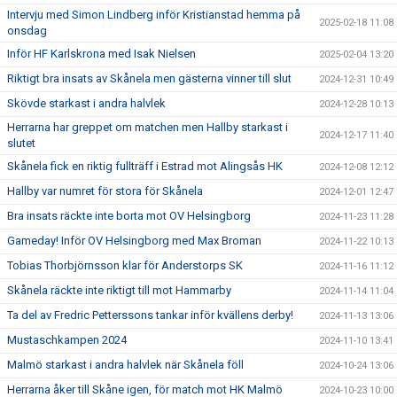
Intervju med Simon Lindberg inför Kristianstad hemma på
2025-02-18 11:08
onsdag
Inför HF Karlskrona med Isak Nielsen
2025-02-04 13:20
Riktigt bra insats av Skånela men gästerna vinner till slut
2024-12-31 10:49
Skövde starkast i andra halvlek
2024-12-28 10:13
Herrarna har greppet om matchen men Hallby starkast i
2024-12-17 11:40
slutet
Skånela fick en riktig fullträff i Estrad mot Alingsås HK
2024-12-08 12:12
Hallby var numret för stora för Skånela
2024-12-01 12:47
Bra insats räckte inte borta mot OV Helsingborg
2024-11-23 11:28
Gameday! Inför OV Helsingborg med Max Broman
2024-11-22 10:13
Tobias Thorbjörnsson klar för Anderstorps SK
2024-11-16 11:12
Skånela räckte inte riktigt till mot Hammarby
2024-11-14 11:04
Ta del av Fredric Petterssons tankar inför kvällens derby!
2024-11-13 13:06
Mustaschkampen 2024
2024-11-10 13:41
Malmö starkast i andra halvlek när Skånela föll
2024-10-24 13:06
Herrarna åker till Skåne igen, för match mot HK Malmö
2024-10-23 10:00