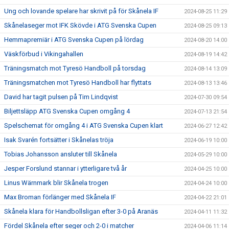
Ung och lovande spelare har skrivit på för Skånela IF
2024-08-25 11:29
Skånelaseger mot IFK Skövde i ATG Svenska Cupen
2024-08-25 09:13
Hemmapremiär i ATG Svenska Cupen på lördag
2024-08-20 14:00
Väskförbud i Vikingahallen
2024-08-19 14:42
Träningsmatch mot Tyresö Handboll på torsdag
2024-08-14 13:09
Träningsmatchen mot Tyresö Handboll har flyttats
2024-08-13 13:46
David har tagit pulsen på Tim Lindqvist
2024-07-30 09:54
Biljettsläpp ATG Svenska Cupen omgång 4
2024-07-13 21:54
Spelschemat för omgång 4 i ATG Svenska Cupen klart
2024-06-27 12:42
Isak Svarén fortsätter i Skånelas tröja
2024-06-19 10:00
Tobias Johansson ansluter till Skånela
2024-05-29 10:00
Jesper Forslund stannar i ytterligare två år
2024-04-25 10:00
Linus Wärnmark blir Skånela trogen
2024-04-24 10:00
Max Broman förlänger med Skånela IF
2024-04-22 21:01
Skånela klara för Handbollsligan efter 3-0 på Aranäs
2024-04-11 11:32
Fördel Skånela efter seger och 2-0 i matcher
2024-04-06 11:14