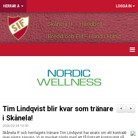
HERRAR A
LOGGA IN
Skånela IF - Handboll
Bredd och Elit - Hand i Hand
HEM
NYHETER
KALENDER
MATCHER
Tim Lindqvist blir kvar som tränare
<
>
TRUPPEN
i Skånela!
2026-02-24 10:00
PERSONLIGA PARTNERS
Skånela IF och herrlagets tränare Tim Lindqvist har enats om ett kontrakt
över nästa säsong. Vi är mycket nöjda med att få fortsatt kontinuitet på