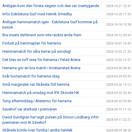
Äntligen kom den första segern och den var övertygande
2024-10-21 22:31
Inför Eskilstuna Guif med Henrik Smedby
2024-10-20 17:33
Äntligen hemmamatch igen - Eskilstuna Guif kommer på
2024-10-18 10:28
besök
Bra insats defensivt som inte räckte ända fram
2024-10-12 09:54
Förlust på hemmaplan för herrarna
2024-10-07 10:45
Hemmamatch för våra herrar på söndag!
2024-10-03 21:33
Det blev en tuff resa för herrarna i Ystad Arena
2024-10-03 10:37
Herrarna gör en bra match i Kristianstad Arena
2024-09-30 08:42
Svår bortamatch för herrarna idag
2024-09-29 09:33
Små marginaler när Skånela föll hemma
2024-09-26 13:12
Hemmamatch på onsdag mot IFK Skövde HK
2024-09-23 20:40
Tung eftermiddag i Alstermo för herrarna
2024-09-22 09:40
Sävehof var starkast i premiären
2024-09-15 11:10
David Sundgren har tagit pulsen på Simon Lindberg inför
2024-09-11 22:21
premiären mot IK Sävehof
Skånela körde över Tumba i andra halvlek
2024-08-29 08:32