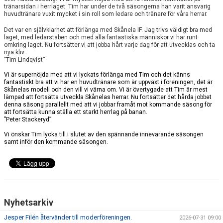
BILDGALLERI
tränarsidan i herrlaget. Tim har under de två säsongerna han varit ansvarig
huvudtränare vuxit mycket i sin roll som ledare och tränare för våra herrar.
DOKUMENT
Det var en självklarhet att förlänga med Skånela IF. Jag trivs väldigt bra med
laget, med ledarstaben och med alla fantastiska människor vi har runt
omkring laget. Nu fortsätter vi att jobba hårt varje dag för att utvecklas och ta
KONTAKT
nya kliv.
”Tim Lindqvist”
Vi är supernöjda med att vi lyckats förlänga med Tim och det känns
fantastiskt bra att vi har en huvudtränare som är uppväxt i föreningen, det är
Skånelas modell och den vill vi värna om. Vi är övertygade att Tim är mest
lämpad att fortsätta utveckla Skånelas herrar. Nu fortsätter det hårda jobbet
denna säsong parallellt med att vi jobbar framåt mot kommande säsong för
att fortsätta kunna ställa ett starkt herrlag på banan.
”
”Peter Stackeryd
Vi önskar Tim lycka till i slutet av den spännande innevarande säsongen
samt inför den kommande säsongen.
Nyhetsarkiv
Jesper Filén återvänder till moderföreningen.
2026-07-31 09:00