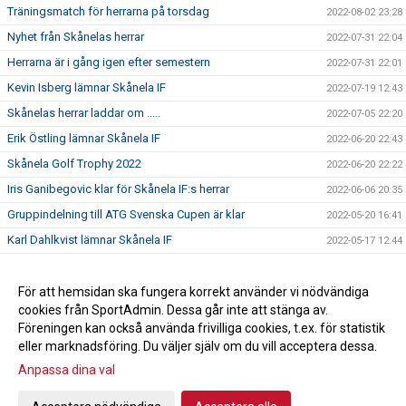
Träningsmatch för herrarna på torsdag
2022-08-02 23:28
Nyhet från Skånelas herrar
2022-07-31 22:04
Herrarna är i gång igen efter semestern
2022-07-31 22:01
Kevin Isberg lämnar Skånela IF
2022-07-19 12:43
Skånelas herrar laddar om .....
2022-07-05 22:20
Erik Östling lämnar Skånela IF
2022-06-20 22:43
Skånela Golf Trophy 2022
2022-06-20 22:22
Iris Ganibegovic klar för Skånela IF:s herrar
2022-06-06 20:35
Gruppindelning till ATG Svenska Cupen är klar
2022-05-20 16:41
Karl Dahlkvist lämnar Skånela IF
2022-05-17 12:44
Rickard Åkerman avslutar karriären.
2022-05-11 15:01
Emilio Lahdo förlänger med Skånela IF
För att hemsidan ska fungera korrekt använder vi nödvändiga
2022-05-11 15:00
cookies från SportAdmin. Dessa går inte att stänga av.
Max Broman klar för Skånela IF
2022-05-11 14:57
Föreningen kan också använda frivilliga cookies, t.ex. för statistik
eller marknadsföring. Du väljer själv om du vill acceptera dessa.
Anpassa dina val
Cookie-inställningar
Gå till Webbversion