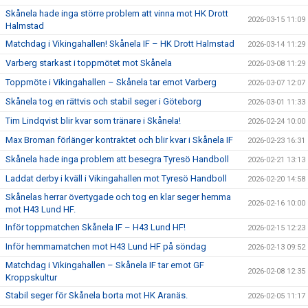
Skånela hade inga större problem att vinna mot HK Drott
2026-03-15 11:09
Halmstad
Matchdag i Vikingahallen! Skånela IF – HK Drott Halmstad
2026-03-14 11:29
Varberg starkast i toppmötet mot Skånela
2026-03-08 11:29
Toppmöte i Vikingahallen – Skånela tar emot Varberg
2026-03-07 12:07
Skånela tog en rättvis och stabil seger i Göteborg
2026-03-01 11:33
Tim Lindqvist blir kvar som tränare i Skånela!
2026-02-24 10:00
Max Broman förlänger kontraktet och blir kvar i Skånela IF
2026-02-23 16:31
Skånela hade inga problem att besegra Tyresö Handboll
2026-02-21 13:13
Laddat derby i kväll i Vikingahallen mot Tyresö Handboll
2026-02-20 14:58
Skånelas herrar övertygade och tog en klar seger hemma
2026-02-16 10:00
mot H43 Lund HF.
Inför toppmatchen Skånela IF – H43 Lund HF!
2026-02-15 12:23
Inför hemmamatchen mot H43 Lund HF på söndag
2026-02-13 09:52
Matchdag i Vikingahallen – Skånela IF tar emot GF
2026-02-08 12:35
Kroppskultur
Stabil seger för Skånela borta mot HK Aranäs.
2026-02-05 11:17