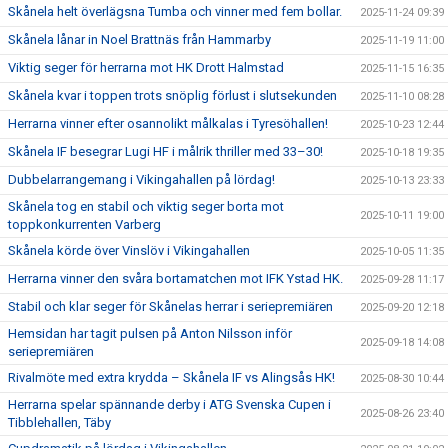
Skånela helt överlägsna Tumba och vinner med fem bollar.
2025-11-24 09:39
Skånela lånar in Noel Brattnäs från Hammarby
2025-11-19 11:00
Viktig seger för herrarna mot HK Drott Halmstad
2025-11-15 16:35
Skånela kvar i toppen trots snöplig förlust i slutsekunden
2025-11-10 08:28
Herrarna vinner efter osannolikt målkalas i Tyresöhallen!
2025-10-23 12:44
Skånela IF besegrar Lugi HF i målrik thriller med 33–30!
2025-10-18 19:35
Dubbelarrangemang i Vikingahallen på lördag!
2025-10-13 23:33
Skånela tog en stabil och viktig seger borta mot
2025-10-11 19:00
toppkonkurrenten Varberg
Skånela körde över Vinslöv i Vikingahallen
2025-10-05 11:35
Herrarna vinner den svåra bortamatchen mot IFK Ystad HK.
2025-09-28 11:17
Stabil och klar seger för Skånelas herrar i seriepremiären
2025-09-20 12:18
Hemsidan har tagit pulsen på Anton Nilsson inför
2025-09-18 14:08
seriepremiären
Rivalmöte med extra krydda – Skånela IF vs Alingsås HK!
2025-08-30 10:44
Herrarna spelar spännande derby i ATG Svenska Cupen i
2025-08-26 23:40
Tibblehallen, Täby