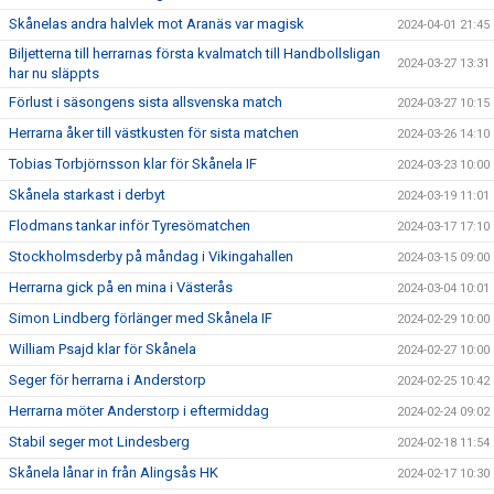
Skånelas andra halvlek mot Aranäs var magisk
2024-04-01 21:45
Biljetterna till herrarnas första kvalmatch till Handbollsligan
2024-03-27 13:31
har nu släppts
Förlust i säsongens sista allsvenska match
2024-03-27 10:15
Herrarna åker till västkusten för sista matchen
2024-03-26 14:10
Tobias Torbjörnsson klar för Skånela IF
2024-03-23 10:00
Skånela starkast i derbyt
2024-03-19 11:01
Flodmans tankar inför Tyresömatchen
2024-03-17 17:10
Stockholmsderby på måndag i Vikingahallen
2024-03-15 09:00
Herrarna gick på en mina i Västerås
2024-03-04 10:01
Simon Lindberg förlänger med Skånela IF
2024-02-29 10:00
William Psajd klar för Skånela
2024-02-27 10:00
Seger för herrarna i Anderstorp
2024-02-25 10:42
Herrarna möter Anderstorp i eftermiddag
2024-02-24 09:02
Stabil seger mot Lindesberg
2024-02-18 11:54
Skånela lånar in från Alingsås HK
2024-02-17 10:30