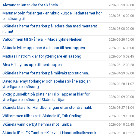
Alexander Ritter klar för Skånela IF
2026-06-23 09:00
Martin Morén förlänger - en viktig kugge i ledarteamet kör
2026-06-16 09:00
en säsong till
Skånelas herrar förstärker på ledarsidan med meriterat
2026-06-08 09:00
namn!
Välkommen till Skånela IF Mads Lyhne Nielsen
2026-05-20 10:00
Skånela lyfter upp Isac Axelsson till herrtruppen
2026-05-16 09:00
Mattias Friström klar för ytterligare en säsong.
2026-05-15 09:45
Alex Hill flyttas upp till herrtruppen
2026-05-12 09:28
Skånelas herrar förstärker på målvaktspositionen.
2026-04-29 09:00
David Källemyr förlänger och spelar i Skånelatröjan
2026-04-20 11:07
ytterligare en säsong
Viktig pusselbit på plats när Filip Tapper är klar för
2026-04-09 09:00
ytterligare en säsong i Skånelatröjan.
Skånela klara för Handbollsligan efter stor dramatik
2026-03-27 11:04
Välkommen tillbaka till Skånela IF, Erik Östling!
2026-03-19 10:00
Skånela vann derbyt hemma mot Tumba
2026-03-18 22:45
Skånela IF – IFK Tumba HK i kväll i Handbollsallsvenskan
2026-03-18 15:27