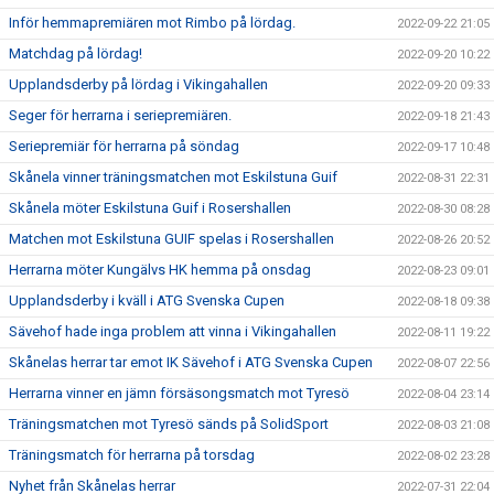
Inför hemmapremiären mot Rimbo på lördag.
2022-09-22 21:05
Matchdag på lördag!
2022-09-20 10:22
Upplandsderby på lördag i Vikingahallen
2022-09-20 09:33
Seger för herrarna i seriepremiären.
2022-09-18 21:43
Seriepremiär för herrarna på söndag
2022-09-17 10:48
Skånela vinner träningsmatchen mot Eskilstuna Guif
2022-08-31 22:31
Skånela möter Eskilstuna Guif i Rosershallen
2022-08-30 08:28
Matchen mot Eskilstuna GUIF spelas i Rosershallen
2022-08-26 20:52
Herrarna möter Kungälvs HK hemma på onsdag
2022-08-23 09:01
Upplandsderby i kväll i ATG Svenska Cupen
2022-08-18 09:38
Sävehof hade inga problem att vinna i Vikingahallen
2022-08-11 19:22
Skånelas herrar tar emot IK Sävehof i ATG Svenska Cupen
2022-08-07 22:56
Herrarna vinner en jämn försäsongsmatch mot Tyresö
2022-08-04 23:14
Träningsmatchen mot Tyresö sänds på SolidSport
2022-08-03 21:08
Träningsmatch för herrarna på torsdag
2022-08-02 23:28
Nyhet från Skånelas herrar
2022-07-31 22:04