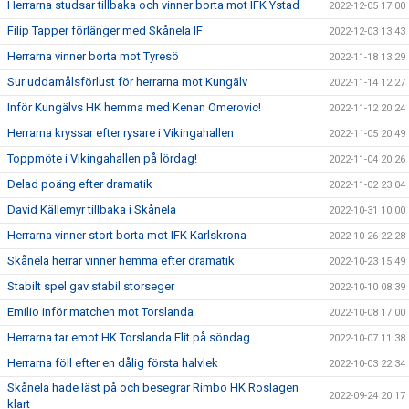
Herrarna studsar tillbaka och vinner borta mot IFK Ystad
2022-12-05 17:00
Filip Tapper förlänger med Skånela IF
2022-12-03 13:43
Herrarna vinner borta mot Tyresö
2022-11-18 13:29
Sur uddamålsförlust för herrarna mot Kungälv
2022-11-14 12:27
Inför Kungälvs HK hemma med Kenan Omerovic!
2022-11-12 20:24
Herrarna kryssar efter rysare i Vikingahallen
2022-11-05 20:49
Toppmöte i Vikingahallen på lördag!
2022-11-04 20:26
Delad poäng efter dramatik
2022-11-02 23:04
David Källemyr tillbaka i Skånela
2022-10-31 10:00
Herrarna vinner stort borta mot IFK Karlskrona
2022-10-26 22:28
Skånela herrar vinner hemma efter dramatik
2022-10-23 15:49
Stabilt spel gav stabil storseger
2022-10-10 08:39
Emilio inför matchen mot Torslanda
2022-10-08 17:00
Herrarna tar emot HK Torslanda Elit på söndag
2022-10-07 11:38
Herrarna föll efter en dålig första halvlek
2022-10-03 22:34
Skånela hade läst på och besegrar Rimbo HK Roslagen
2022-09-24 20:17
klart