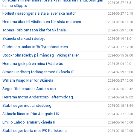
Biljetterna till herrarnas första kvalmatch till Handbollsligan
2024-03-27 13:31
har nu släppts
Förlust i säsongens sista allsvenska match
2024-03-27 10:15
Herrarna åker till västkusten för sista matchen
2024-03-26 14:10
Tobias Torbjörnsson klar för Skånela IF
2024-03-23 10:00
Skånela starkast i derbyt
2024-03-19 11:01
Flodmans tankar inför Tyresömatchen
2024-03-17 17:10
Stockholmsderby på måndag i Vikingahallen
2024-03-15 09:00
Herrarna gick på en mina i Västerås
2024-03-04 10:01
Simon Lindberg förlänger med Skånela IF
2024-02-29 10:00
William Psajd klar för Skånela
2024-02-27 10:00
Seger för herrarna i Anderstorp
2024-02-25 10:42
Herrarna möter Anderstorp i eftermiddag
2024-02-24 09:02
Stabil seger mot Lindesberg
2024-02-18 11:54
Skånela lånar in från Alingsås HK
2024-02-17 10:30
Emilio Lahdo lämnar Skånela IF
2024-02-16 10:00
Stabil seger borta mot IFK Karlskrona
2024-02-15 10:00