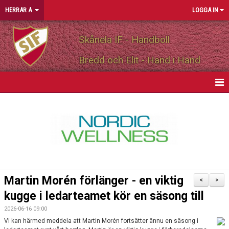
HERRAR A
LOGGA IN
Skånela IF - Handboll
Bredd och Elit - Hand i Hand
HEM
NYHETER
KALENDER
MATCHER
Martin Morén förlänger - en viktig
<
>
TRUPPEN
kugge i ledarteamet kör en säsong till
2026-06-16 09:00
PERSONLIGA PARTNERS
Vi kan härmed meddela att Martin Morén fortsätter ännu en säsong i