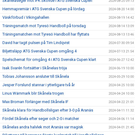
Skånelaseger mot IFK Skövde i ATG Svenska Cupen
2024-08-25 09:13
Hemmapremiär i ATG Svenska Cupen på lördag
2024-08-20 14:00
Väskförbud i Vikingahallen
2024-08-19 14:42
Träningsmatch mot Tyresö Handboll på torsdag
2024-08-14 13:09
Träningsmatchen mot Tyresö Handboll har flyttats
2024-08-13 13:46
David har tagit pulsen på Tim Lindqvist
2024-07-30 09:54
Biljettsläpp ATG Svenska Cupen omgång 4
2024-07-13 21:54
Spelschemat för omgång 4 i ATG Svenska Cupen klart
2024-06-27 12:42
Isak Svarén fortsätter i Skånelas tröja
2024-06-19 10:00
Tobias Johansson ansluter till Skånela
2024-05-29 10:00
Jesper Forslund stannar i ytterligare två år
2024-04-25 10:00
Linus Wärnmark blir Skånela trogen
2024-04-24 10:00
Max Broman förlänger med Skånela IF
2024-04-22 21:01
Skånela klara för Handbollsligan efter 3-0 på Aranäs
2024-04-11 11:32
Fördel Skånela efter seger och 2-0 i matcher
2024-04-06 11:14
Skånelas andra halvlek mot Aranäs var magisk
2024-04-01 21:45