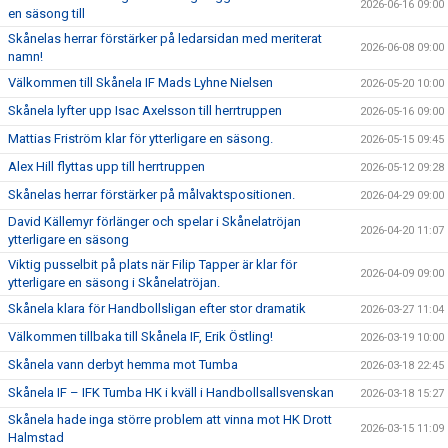
2026-06-16 09:00
en säsong till
Skånelas herrar förstärker på ledarsidan med meriterat
2026-06-08 09:00
namn!
Välkommen till Skånela IF Mads Lyhne Nielsen
2026-05-20 10:00
Skånela lyfter upp Isac Axelsson till herrtruppen
2026-05-16 09:00
Mattias Friström klar för ytterligare en säsong.
2026-05-15 09:45
Alex Hill flyttas upp till herrtruppen
2026-05-12 09:28
Skånelas herrar förstärker på målvaktspositionen.
2026-04-29 09:00
David Källemyr förlänger och spelar i Skånelatröjan
2026-04-20 11:07
ytterligare en säsong
Viktig pusselbit på plats när Filip Tapper är klar för
2026-04-09 09:00
ytterligare en säsong i Skånelatröjan.
Skånela klara för Handbollsligan efter stor dramatik
2026-03-27 11:04
Välkommen tillbaka till Skånela IF, Erik Östling!
2026-03-19 10:00
Skånela vann derbyt hemma mot Tumba
2026-03-18 22:45
Skånela IF – IFK Tumba HK i kväll i Handbollsallsvenskan
2026-03-18 15:27
Skånela hade inga större problem att vinna mot HK Drott
2026-03-15 11:09
Halmstad