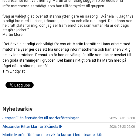
ledarteamet runt vårt herrlag. Martin är en viktig kugge i förberedelserna
BILDGALLERI
.
inför matcherna samtidigt som han tillför mycket till gruppen
DOKUMENT
”Jag är väldigt glad över att stanna ytterligare en säsong i Skånela IF. Jag trivs
otroligt bra med klubben, tränarna, spelarna och alla runt laget. Det känns som
helt rätt plats för mig, och jag ser fram emot det som väntar. Nu är det dags
KONTAKT
att göra jobbet!”
Martin Morén
"Det är väldigt roligt och viktigt för oss att Martin fortsätter. Hans arbete med
matchanalyser ger oss ett bra underlag inför matcherna och han är en viktig
del av ledarstaben. Dessutom är han en väldigt fin kille som bidrar mycket till
den goda stämningen i gruppen. Det känns riktigt bra att ha Martin med på
tåget nästa säsong också."
Tim Lindqvist
Nyhetsarkiv
Jesper Filén återvänder till moderföreningen.
2026-07-31 09:00
Alexander Ritter klar för Skånela IF
2026-06-23 09:00
Martin Morén förlänger - en viktig kugge i ledarteamet kör