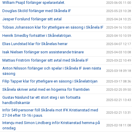
William Psajd förlänger spelaravtalet.
2025-06-05 11:00
Douglas Sköld förlänger med Skånela IF
2025-05-23 10:28
Jesper Forslund förlänger sitt avtal
2025-04-24 10:25
Tobias Johansson klar för ytterligare en säsong i Skånela IF
2025-04-16 10:00
Henrik Smedby fortsätter i Skånelatröjan.
2025-04-10 10:59
Elias Lundstad klar för Skånelas herrar
2025-04-07 12:17
Isak Nielsen förlänger som assisterande tränare
2025-04-03 10:08
Mattias Friström förlänger sitt avtal med Skånela IF
2025-03-22 10:49
Anton Nilsson förlänger och spelar i Skånela IF även nästa
2025-03-18 09:18
säsong
Filip Tapper klar för ytterligare en säsong i Skånelatröjan
2025-03-17 08:36
Skånela skriver avtal med en högernia för framtiden
2025-02-25 09:50
Gustav Näslund tar ett stort steg i sin fortsatta
2025-02-21 13:43
handbollskarriär
Inför 549 personer föll Skånela mot IFK Kristianstad med
2025-02-21 13:31
27-34 efter 13-16 i paus.
Intervju med Simon Lindberg inför Kristianstad hemma på
2025-02-18 11:08
onsdag