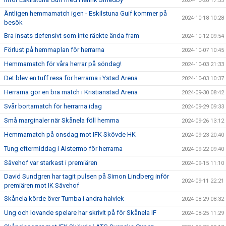
2024-10-20 17:33
Äntligen hemmamatch igen - Eskilstuna Guif kommer på
2024-10-18 10:28
besök
Bra insats defensivt som inte räckte ända fram
2024-10-12 09:54
Förlust på hemmaplan för herrarna
2024-10-07 10:45
Hemmamatch för våra herrar på söndag!
2024-10-03 21:33
Det blev en tuff resa för herrarna i Ystad Arena
2024-10-03 10:37
Herrarna gör en bra match i Kristianstad Arena
2024-09-30 08:42
Svår bortamatch för herrarna idag
2024-09-29 09:33
Små marginaler när Skånela föll hemma
2024-09-26 13:12
Hemmamatch på onsdag mot IFK Skövde HK
2024-09-23 20:40
Tung eftermiddag i Alstermo för herrarna
2024-09-22 09:40
Sävehof var starkast i premiären
2024-09-15 11:10
David Sundgren har tagit pulsen på Simon Lindberg inför
2024-09-11 22:21
premiären mot IK Sävehof
Skånela körde över Tumba i andra halvlek
2024-08-29 08:32
Ung och lovande spelare har skrivit på för Skånela IF
2024-08-25 11:29