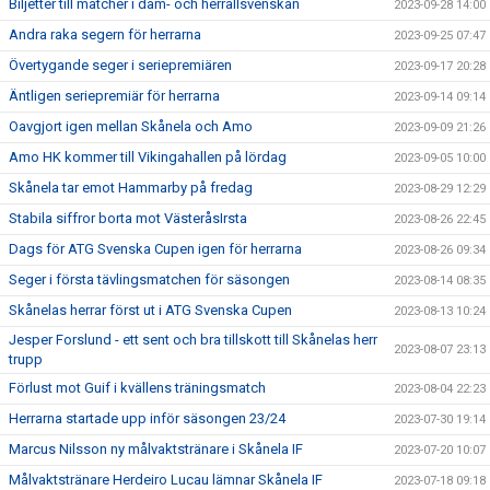
Biljetter till matcher i dam- och herrallsvenskan
2023-09-28 14:00
Andra raka segern för herrarna
2023-09-25 07:47
Övertygande seger i seriepremiären
2023-09-17 20:28
Äntligen seriepremiär för herrarna
2023-09-14 09:14
Oavgjort igen mellan Skånela och Amo
2023-09-09 21:26
Amo HK kommer till Vikingahallen på lördag
2023-09-05 10:00
Skånela tar emot Hammarby på fredag
2023-08-29 12:29
Stabila siffror borta mot VästeråsIrsta
2023-08-26 22:45
Dags för ATG Svenska Cupen igen för herrarna
2023-08-26 09:34
Seger i första tävlingsmatchen för säsongen
2023-08-14 08:35
Skånelas herrar först ut i ATG Svenska Cupen
2023-08-13 10:24
Jesper Forslund - ett sent och bra tillskott till Skånelas herr
2023-08-07 23:13
trupp
Förlust mot Guif i kvällens träningsmatch
2023-08-04 22:23
Herrarna startade upp inför säsongen 23/24
2023-07-30 19:14
Marcus Nilsson ny målvaktstränare i Skånela IF
2023-07-20 10:07
Målvaktstränare Herdeiro Lucau lämnar Skånela IF
2023-07-18 09:18