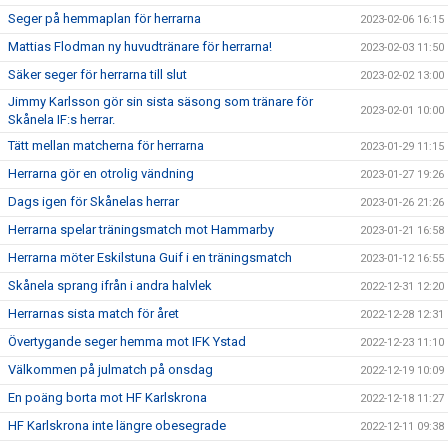
Seger på hemmaplan för herrarna
2023-02-06 16:15
Mattias Flodman ny huvudtränare för herrarna!
2023-02-03 11:50
Säker seger för herrarna till slut
2023-02-02 13:00
Jimmy Karlsson gör sin sista säsong som tränare för
2023-02-01 10:00
Skånela IF:s herrar.
Tätt mellan matcherna för herrarna
2023-01-29 11:15
Herrarna gör en otrolig vändning
2023-01-27 19:26
Dags igen för Skånelas herrar
2023-01-26 21:26
Herrarna spelar träningsmatch mot Hammarby
2023-01-21 16:58
Herrarna möter Eskilstuna Guif i en träningsmatch
2023-01-12 16:55
Skånela sprang ifrån i andra halvlek
2022-12-31 12:20
Herrarnas sista match för året
2022-12-28 12:31
Övertygande seger hemma mot IFK Ystad
2022-12-23 11:10
Välkommen på julmatch på onsdag
2022-12-19 10:09
En poäng borta mot HF Karlskrona
2022-12-18 11:27
HF Karlskrona inte längre obesegrade
2022-12-11 09:38