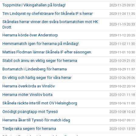
Toppmöte i Vikingahallen på lördag!
2023-11-29 09:31
Tim Lindqvist ny chefstränare för Skånela IF:s herrar
2023-11-24 11:35
Skånelas herrar vinner den svåra bortamatchen mot HK
2023-11-19 20:33
Drott
Herrarna körde över Anderstorp
2023-11-12 20:25
Hemmamatch igen för herrarna på måndag!
2023-11-02 11:30
Mattias Flodman lämnar Skånela IF efter säsongen.
2023-11-01 10:30
Stabil och ännu en viktig seger för herrarna
2023-10-29 21:05
Bortamatch i Lindesberg för herrarna
2023-10-29 11:37
En viktig och härlig seger för våra herrar
2023-10-26 09:06
Herrarna överkörda av Vinslöv
2023-10-22 20:14
Herrarna möter Vinslöv borta
2023-10-21 11:18
Skånela räckte inte till mot OV Helsingborg
2023-10-16 11:00
Onödigt poängtapp mot Tyresö
2023-10-08 10:43
Herrarna åker till Tyresö för match idag
2023-10-07 09:11
Tredje raka segern för herrarna
2023-10-01 13:39