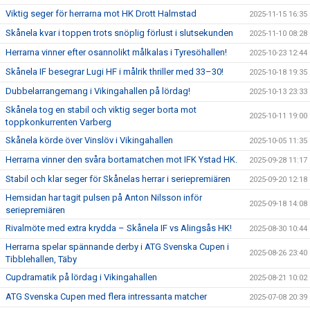
Viktig seger för herrarna mot HK Drott Halmstad
2025-11-15 16:35
Skånela kvar i toppen trots snöplig förlust i slutsekunden
2025-11-10 08:28
Herrarna vinner efter osannolikt målkalas i Tyresöhallen!
2025-10-23 12:44
Skånela IF besegrar Lugi HF i målrik thriller med 33–30!
2025-10-18 19:35
Dubbelarrangemang i Vikingahallen på lördag!
2025-10-13 23:33
Skånela tog en stabil och viktig seger borta mot
2025-10-11 19:00
toppkonkurrenten Varberg
Skånela körde över Vinslöv i Vikingahallen
2025-10-05 11:35
Herrarna vinner den svåra bortamatchen mot IFK Ystad HK.
2025-09-28 11:17
Stabil och klar seger för Skånelas herrar i seriepremiären
2025-09-20 12:18
Hemsidan har tagit pulsen på Anton Nilsson inför
2025-09-18 14:08
seriepremiären
Rivalmöte med extra krydda – Skånela IF vs Alingsås HK!
2025-08-30 10:44
Herrarna spelar spännande derby i ATG Svenska Cupen i
2025-08-26 23:40
Tibblehallen, Täby
Cupdramatik på lördag i Vikingahallen
2025-08-21 10:02
ATG Svenska Cupen med flera intressanta matcher
2025-07-08 20:39