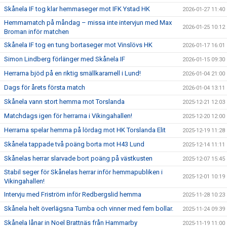
Skånela IF tog klar hemmaseger mot IFK Ystad HK
2026-01-27 11:40
Hemmamatch på måndag – missa inte intervjun med Max
2026-01-25 10:12
Broman inför matchen
Skånela IF tog en tung bortaseger mot Vinslövs HK
2026-01-17 16:01
Simon Lindberg förlänger med Skånela IF
2026-01-15 09:30
Herrarna bjöd på en riktig smällkaramell i Lund!
2026-01-04 21:00
Dags för årets första match
2026-01-04 13:11
Skånela vann stort hemma mot Torslanda
2025-12-21 12:03
Matchdags igen för herrarna i Vikingahallen!
2025-12-20 12:00
Herrarna spelar hemma på lördag mot HK Torslanda Elit
2025-12-19 11:28
Skånela tappade två poäng borta mot H43 Lund
2025-12-14 11:11
Skånelas herrar slarvade bort poäng på västkusten
2025-12-07 15:45
Stabil seger för Skånelas herrar inför hemmapubliken i
2025-12-01 10:19
Vikingahallen!
Intervju med Friström inför Redbergslid hemma
2025-11-28 10:23
Skånela helt överlägsna Tumba och vinner med fem bollar.
2025-11-24 09:39
Skånela lånar in Noel Brattnäs från Hammarby
2025-11-19 11:00