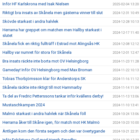
Inför HF Karlskrona med Isak Nielsen
2025-02-04 13:20
Riktigt bra insats av Skånela men gästerna vinner till slut
2024-12-31 10:49
Skövde starkast i andra halvlek
2024-12-28 10:13
Herrarna har greppet om matchen men Hallby starkast i
2024-12-17 11:40
slutet
Skånela fick en riktig fullträff i Estrad mot Alingsås HK
2024-12-08 12:12
Hallby var numret för stora för Skånela
2024-12-01 12:47
Bra insats räckte inte borta mot OV Helsingborg
2024-11-23 11:28
Gameday! Inför OV Helsingborg med Max Broman
2024-11-22 10:13
Tobias Thorbjörnsson klar för Anderstorps SK
2024-11-16 11:12
Skånela räckte inte riktigt till mot Hammarby
2024-11-14 11:04
Ta del av Fredric Petterssons tankar inför kvällens derby!
2024-11-13 13:06
Mustaschkampen 2024
2024-11-10 13:41
Malmö starkast i andra halvlek när Skånela föll
2024-10-24 13:06
Herrarna åker till Skåne igen, för match mot HK Malmö
2024-10-23 10:00
Äntligen kom den första segern och den var övertygande
2024-10-21 22:31
Inför Eskilstuna Guif med Henrik Smedby