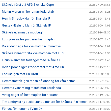
Skånela först ut i ATG Svenska Cupen
2023-07-09 21:51
Martin Moren in i herrarnas ledarstab
2023-05-26 13:23
Henrik Smedby klar för Skånela IF
2023-05-24 13:45
Gustav Näslund klar för Skånela IF
2023-05-09 11:06
Skånela utjämnade mot Lugi
2023-04-16 09:30
Lugi pressades på deras hemmaplan
2023-04-07 16:40
Då är det dags för kvalmatch nummer två
2023-04-06 11:09
Skånela vinner första kvalmatchen mot Lugi
2023-04-04 12:35
Linus Wärnmark förlänger med Skånela IF
2023-03-22 11:45
Delad poäng igen i toppmötet mot Amo HK
2023-03-15 20:16
Förlust igen mot HK Drott
2023-03-03 15:35
Hemmamatch igen redan på onsdag för våra herrar
2023-02-27 15:46
Herrarna vann viktig match mot Torslanda
2023-02-26 14:56
Viktig seger på hemmaplan för herrarna
2023-02-19 10:56
Tim Lindqvist ny assisterande tränare för Skånela IF:s herrar
2023-02-17 09:00
Förlust för herrarna i Vinslöv
2023-02-14 23:29