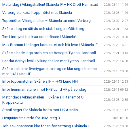
Matchdag i Vikingahallen! Skånela IF – HK Drott Halmstad
2026-03-14 11:29
Varberg starkast i toppmötet mot Skånela
2026-03-08 11:29
Toppmöte i Vikingahallen – Skånela tar emot Varberg
2026-03-07 12:07
Skånela tog en rättvis och stabil seger i Göteborg
2026-03-01 11:33
Tim Lindqvist blir kvar som tränare i Skånela!
2026-02-24 10:00
Max Broman förlänger kontraktet och blir kvar i Skånela IF
2026-02-23 16:31
Skånela hade inga problem att besegra Tyresö Handboll
2026-02-21 13:13
Laddat derby i kväll i Vikingahallen mot Tyresö Handboll
2026-02-20 14:58
Skånelas herrar övertygade och tog en klar seger hemma
2026-02-16 10:00
mot H43 Lund HF.
Inför toppmatchen Skånela IF – H43 Lund HF!
2026-02-15 12:23
Inför hemmamatchen mot H43 Lund HF på söndag
2026-02-13 09:52
Matchdag i Vikingahallen – Skånela IF tar emot GF
2026-02-08 12:35
Kroppskultur
Stabil seger för Skånela borta mot HK Aranäs.
2026-02-05 11:17
Herrjuniorerna redo för JSM-steg 3
2026-01-30
Tobias Johansson klar för en fortsättning i Skånela IF
2026-01-28 10:00