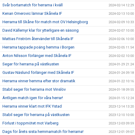
Svår bortamatch för herrarna i kväll
2024-02-14 12:29
Kenan Omerovic lämnar Skånela IF
2024-02-13 10:00
Herrarna till Skåne för match mot OV Helsingborg
2024-02-09 10:33
David Källemyr klar för ytterligare en säsong
2024-02-07 10:00
Mattias Friström återvänder till Skånela IF
2024-02-06 10:00
Herrarna tappade poäng hemma i Borgen
2024-02-05 11:54
Anton Nilsson förlänger med Skånela IF
2024-02-02 10:00
Seger för herrarna på västkusten
2024-01-29 21:24
Gustav Näslund förlänger med Skånela IF
2024-01-24 09:18
Herrarna vinner hemma efter stor dramatik
2024-01-22 10:16
Stabil seger för herrarna mot Vinslöv
2024-01-18 09:55
Äntligen match igen för våra herrar!
2024-01-15 12:24
Herrarna vinner klart mot IFK Ystad
2023-12-14 13:20
Stabil seger för herrarna på västkusten
2023-12-10 10:00
Förlust i toppmötet mot Varberg
2023-12-03 09:59
Dags för årets sista hemmamatch för herrarna!
2023-12-01 09:07