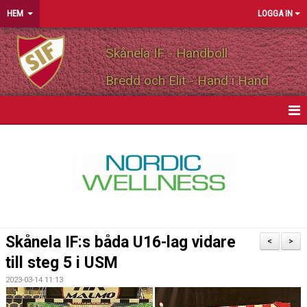
HEM
LOGGA IN
Skånela IF - Handboll
Bredd och Elit - Hand i Hand
HEM
NYHETER
OM FÖRENINGEN
MEDLEMSINFO
Skånela IF:s båda U16-lag vidare
<
>
PARTNERS
till steg 5 i USM
2023-03-14 11:13
MATCHER