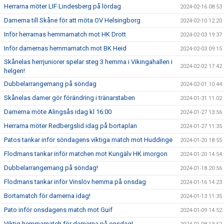
Herrarna möter LIF Lindesberg på lördag
2024-02-16 08:53
Damerna till Skåne för att möta OV Helsingborg
2024-02-10 12:20
Inför herrarnas hemmamatch mot HK Drott
2024-02-03 19:37
Inför damernas hemmamatch mot BK Heid
2024-02-03 09:15
Skånelas herrjuniorer spelar steg 3 hemma i Vikingahallen i
2024-02-02 17:42
helgen!
Dubbelarrangemang på söndag
2024-02-01 10:44
Skånelas damer gör förändring i tränarstaben
2024-01-31 11:02
Damerna möte Alingsås idag kl 16:00
2024-01-27 13:56
Herrarna möter Redbergslid idag på bortaplan
2024-01-27 11:35
Patos tankar inför söndagens viktiga match mot Huddinge
2024-01-20 18:55
Flodmans tankar inför matchen mot Kungälv HK imorgon
2024-01-20 14:54
Dubbelarrangemang på söndag!
2024-01-18 20:56
Flodmans tankar inför Vinslöv hemma på onsdag
2024-01-16 14:23
Bortamatch för damerna idag!
2024-01-13 11:35
Pato inför onsdagens match mot Guif
2024-01-09 14:52
Viktig hemmamatch för damerna på onsdag!