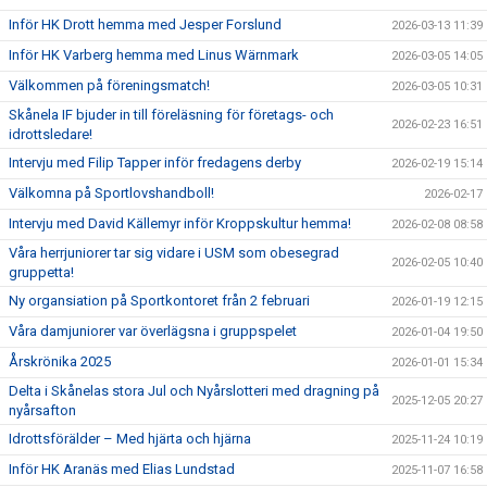
Inför HK Drott hemma med Jesper Forslund
2026-03-13 11:39
Inför HK Varberg hemma med Linus Wärnmark
2026-03-05 14:05
Välkommen på föreningsmatch!
2026-03-05 10:31
Skånela IF bjuder in till föreläsning för företags- och
2026-02-23 16:51
idrottsledare!
Intervju med Filip Tapper inför fredagens derby
2026-02-19 15:14
Välkomna på Sportlovshandboll!
2026-02-17
Intervju med David Källemyr inför Kroppskultur hemma!
2026-02-08 08:58
Våra herrjuniorer tar sig vidare i USM som obesegrad
2026-02-05 10:40
gruppetta!
Ny organsiation på Sportkontoret från 2 februari
2026-01-19 12:15
Våra damjuniorer var överlägsna i gruppspelet
2026-01-04 19:50
Årskrönika 2025
2026-01-01 15:34
Delta i Skånelas stora Jul och Nyårslotteri med dragning på
2025-12-05 20:27
nyårsafton
Idrottsförälder – Med hjärta och hjärna
2025-11-24 10:19
Inför HK Aranäs med Elias Lundstad
2025-11-07 16:58