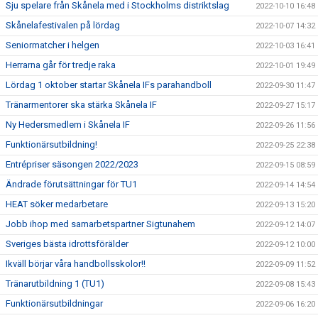
Sju spelare från Skånela med i Stockholms distriktslag
2022-10-10 16:48
Skånelafestivalen på lördag
2022-10-07 14:32
Seniormatcher i helgen
2022-10-03 16:41
Herrarna går för tredje raka
2022-10-01 19:49
Lördag 1 oktober startar Skånela IFs parahandboll
2022-09-30 11:47
Tränarmentorer ska stärka Skånela IF
2022-09-27 15:17
Ny Hedersmedlem i Skånela IF
2022-09-26 11:56
Funktionärsutbildning!
2022-09-25 22:38
Entrépriser säsongen 2022/2023
2022-09-15 08:59
Ändrade förutsättningar för TU1
2022-09-14 14:54
HEAT söker medarbetare
2022-09-13 15:20
Jobb ihop med samarbetspartner Sigtunahem
2022-09-12 14:07
Sveriges bästa idrottsförälder
2022-09-12 10:00
Ikväll börjar våra handbollsskolor!!
2022-09-09 11:52
Tränarutbildning 1 (TU1)
2022-09-08 15:43
Funktionärsutbildningar
2022-09-06 16:20