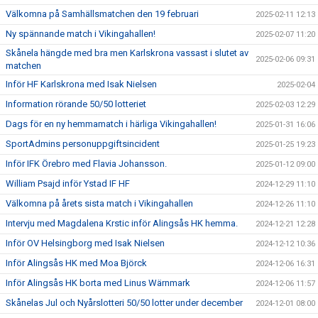
Välkomna på Samhällsmatchen den 19 februari
2025-02-11 12:13
Ny spännande match i Vikingahallen!
2025-02-07 11:20
Skånela hängde med bra men Karlskrona vassast i slutet av
2025-02-06 09:31
matchen
Inför HF Karlskrona med Isak Nielsen
2025-02-04
Information rörande 50/50 lotteriet
2025-02-03 12:29
Dags för en ny hemmamatch i härliga Vikingahallen!
2025-01-31 16:06
SportAdmins personuppgiftsincident
2025-01-25 19:23
Inför IFK Örebro med Flavia Johansson.
2025-01-12 09:00
William Psajd inför Ystad IF HF
2024-12-29 11:10
Välkomna på årets sista match i Vikingahallen
2024-12-26 11:10
Intervju med Magdalena Krstic inför Alingsås HK hemma.
2024-12-21 12:28
Inför OV Helsingborg med Isak Nielsen
2024-12-12 10:36
Inför Alingsås HK med Moa Björck
2024-12-06 16:31
Inför Alingsås HK borta med Linus Wärnmark
2024-12-06 11:57
Skånelas Jul och Nyårslotteri 50/50 lotter under december
2024-12-01 08:00