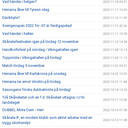
Vad händer i helgen?
2022-11-18 09:57
Herrarna åker till Tyresö idag
2022-11-17 10:49
Däckbyte?
2022-11-16 11:40
Sverigecupen 2022 för -07 är färdigspelad
2022-11-15 20:26
Vad händer i hallen
2022-11-11 10:30
Skånelafestivalen igen på lördag 12 november
2022-11-10 14:58
Handbollsfest på söndag i Vikingahallen igen!
2022-11-08 15:13
Toppmöte i Vikingahallen på lördag!
2022-11-04 11:12
Match lördag 5 november
2022-11-01 09:57
Herrarna åker till Karlskrona på onsdag
2022-10-25 10:55
Herrarna tar emot Vinslöv på lördag
2022-10-21 11:48
Säsongens första dubbelmöte på lördag!
2022-10-18 13:23
Två Skånelaiter och en f.d. Skånelait uttagna i U16-
2022-10-17 12:08
landslaget
DUBBEL Möte Dam - Herr
2022-10-14 07:38
Skånela IF, en modern klubb som aktivt arbetar med en
2022-10-13 11:48
trygg idrottsmiljö