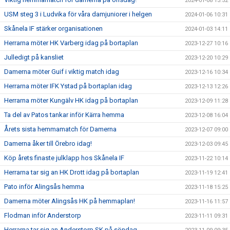
2024-01-08 13:52
USM steg 3 i Ludvika för våra damjuniorer i helgen
2024-01-06 10:31
Skånela IF stärker organisationen
2024-01-03 14:11
Herrarna möter HK Varberg idag på bortaplan
2023-12-27 10:16
Julledigt på kansliet
2023-12-20 10:29
Damerna möter Guif i viktig match idag
2023-12-16 10:34
Herrarna möter IFK Ystad på bortaplan idag
2023-12-13 12:26
Herrarna möter Kungälv HK idag på bortaplan
2023-12-09 11:28
Ta del av Patos tankar inför Kärra hemma
2023-12-08 16:04
Årets sista hemmamatch för Damerna
2023-12-07 09:00
Damerna åker till Örebro idag!
2023-12-03 09:45
Köp årets finaste julklapp hos Skånela IF
2023-11-22 10:14
Herrarna tar sig an HK Drott idag på bortaplan
2023-11-19 12:41
Pato inför Alingsås hemma
2023-11-18 15:25
Damerna möter Alingsås HK på hemmaplan!
2023-11-16 11:57
Flodman inför Anderstorp
2023-11-11 09:31
Herrarna tar sig an Anderstorp SK på söndag