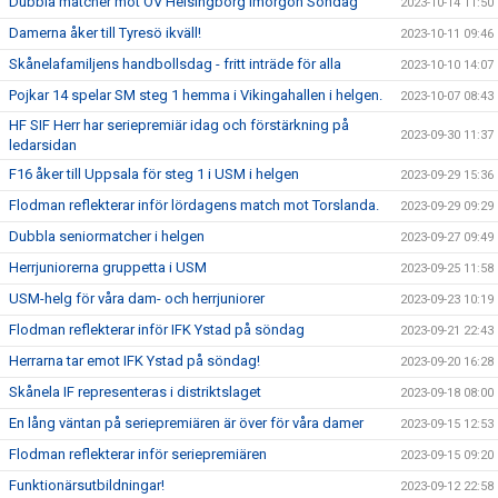
Dubbla matcher mot OV Helsingborg imorgon Söndag
2023-10-14 11:50
Damerna åker till Tyresö ikväll!
2023-10-11 09:46
Skånelafamiljens handbollsdag - fritt inträde för alla
2023-10-10 14:07
Pojkar 14 spelar SM steg 1 hemma i Vikingahallen i helgen.
2023-10-07 08:43
HF SIF Herr har seriepremiär idag och förstärkning på
2023-09-30 11:37
ledarsidan
F16 åker till Uppsala för steg 1 i USM i helgen
2023-09-29 15:36
Flodman reflekterar inför lördagens match mot Torslanda.
2023-09-29 09:29
Dubbla seniormatcher i helgen
2023-09-27 09:49
Herrjuniorerna gruppetta i USM
2023-09-25 11:58
USM-helg för våra dam- och herrjuniorer
2023-09-23 10:19
Flodman reflekterar inför IFK Ystad på söndag
2023-09-21 22:43
Herrarna tar emot IFK Ystad på söndag!
2023-09-20 16:28
Skånela IF representeras i distriktslaget
2023-09-18 08:00
En lång väntan på seriepremiären är över för våra damer
2023-09-15 12:53
Flodman reflekterar inför seriepremiären
2023-09-15 09:20
Funktionärsutbildningar!
2023-09-12 22:58