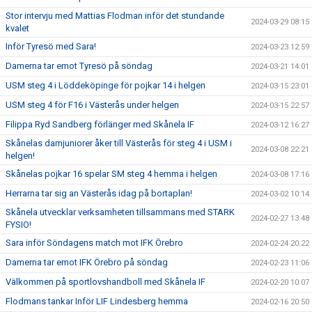
Stor intervju med Mattias Flodman inför det stundande
2024-03-29 08:15
kvalet
Inför Tyresö med Sara!
2024-03-23 12:59
Damerna tar emot Tyresö på söndag
2024-03-21 14:01
USM steg 4 i Löddeköpinge för pojkar 14 i helgen
2024-03-15 23:01
USM steg 4 för F16 i Västerås under helgen
2024-03-15 22:57
Filippa Ryd Sandberg förlänger med Skånela IF
2024-03-12 16:27
Skånelas damjuniorer åker till Västerås för steg 4 i USM i
2024-03-08 22:21
helgen!
Skånelas pojkar 16 spelar SM steg 4 hemma i helgen
2024-03-08 17:16
Herrarna tar sig an Västerås idag på bortaplan!
2024-03-02 10:14
Skånela utvecklar verksamheten tillsammans med STARK
2024-02-27 13:48
FYSIO!
Sara inför Söndagens match mot IFK Örebro
2024-02-24 20:22
Damerna tar emot IFK Örebro på söndag
2024-02-23 11:06
Välkommen på sportlovshandboll med Skånela IF
2024-02-20 10:07
Flodmans tankar Inför LIF Lindesberg hemma
2024-02-16 20:50