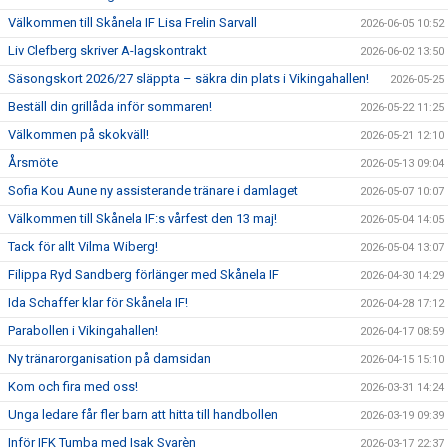
Välkommen till Skånela IF Lisa Frelin Sarvall
2026-06-05 10:52
Liv Clefberg skriver A-lagskontrakt
2026-06-02 13:50
Säsongskort 2026/27 släppta – säkra din plats i Vikingahallen!
2026-05-25
Beställ din grillåda inför sommaren!
2026-05-22 11:25
Välkommen på skokväll!
2026-05-21 12:10
Årsmöte
2026-05-13 09:04
Sofia Kou Aune ny assisterande tränare i damlaget
2026-05-07 10:07
Välkommen till Skånela IF:s vårfest den 13 maj!
2026-05-04 14:05
Tack för allt Vilma Wiberg!
2026-05-04 13:07
Filippa Ryd Sandberg förlänger med Skånela IF
2026-04-30 14:29
Ida Schaffer klar för Skånela IF!
2026-04-28 17:12
Parabollen i Vikingahallen!
2026-04-17 08:59
Ny tränarorganisation på damsidan
2026-04-15 15:10
Kom och fira med oss!
2026-03-31 14:24
Unga ledare får fler barn att hitta till handbollen
2026-03-19 09:39
Inför IFK Tumba med Isak Svarèn
2026-03-17 22:37