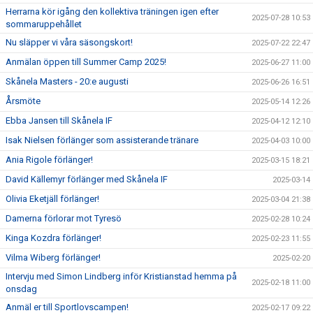
Herrarna kör igång den kollektiva träningen igen efter
2025-07-28 10:53
sommaruppehållet
Nu släpper vi våra säsongskort!
2025-07-22 22:47
Anmälan öppen till Summer Camp 2025!
2025-06-27 11:00
Skånela Masters - 20:e augusti
2025-06-26 16:51
Årsmöte
2025-05-14 12:26
Ebba Jansen till Skånela IF
2025-04-12 12:10
Isak Nielsen förlänger som assisterande tränare
2025-04-03 10:00
Ania Rigole förlänger!
2025-03-15 18:21
David Källemyr förlänger med Skånela IF
2025-03-14
Olivia Eketjäll förlänger!
2025-03-04 21:38
Damerna förlorar mot Tyresö
2025-02-28 10:24
Kinga Kozdra förlänger!
2025-02-23 11:55
Vilma Wiberg förlänger!
2025-02-20
Intervju med Simon Lindberg inför Kristianstad hemma på
2025-02-18 11:00
onsdag
Anmäl er till Sportlovscampen!
2025-02-17 09:22