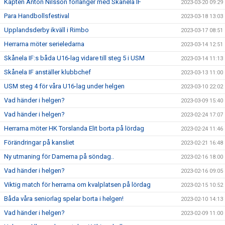
Kapten Anton Nilsson förlänger med Skånela IF
2023-03-20 09:29
Para Handbollsfestival
2023-03-18 13:03
Upplandsderby ikväll i Rimbo
2023-03-17 08:51
Herrarna möter serieledarna
2023-03-14 12:51
Skånela IF:s båda U16-lag vidare till steg 5 i USM
2023-03-14 11:13
Skånela IF anställer klubbchef
2023-03-13 11:00
USM steg 4 för våra U16-lag under helgen
2023-03-10 22:02
Vad händer i helgen?
2023-03-09 15:40
Vad händer i helgen?
2023-02-24 17:07
Herrarna möter HK Torslanda Elit borta på lördag
2023-02-24 11:46
Förändringar på kansliet
2023-02-21 16:48
Ny utmaning för Damerna på söndag..
2023-02-16 18:00
Vad händer i helgen?
2023-02-16 09:05
Viktig match för herrarna om kvalplatsen på lördag
2023-02-15 10:52
Båda våra seniorlag spelar borta i helgen!
2023-02-10 14:13
Vad händer i helgen?
2023-02-09 11:00