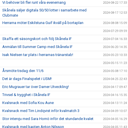
Vi behöver bli fler runt våra evenemang
2024-08-22 17:33
Skånela säljer digitala 50/50 lotter i samarbete med
2024-08-17 12:53
Clubmate
Herrarna möter Eskilstuna Guif ikväll på bortaplan
2024-08-08 15:09
2024-07-29 09:59
Skaffa ett säsongskort och följ Skånela IF
2024-07-04 16:33
Anmälan till Summer Camp med Skånela IF
2024-06-20 14:35
Isak Nielsen tar plats i herrarnas tränarstab!
2024-05-23 10:33
2024-05-15 11:23
Årsmöte tisdag den 11/6
2024-05-08 17:10
Det är dags Finalspelet i USM!
2024-04-25 22:43
Eric Mugrauer tar över Damer Utveckling!
2024-04-17 09:47
Trivsel & trygghet i Skånela IF
2024-04-16 15:35
Kvalsnack med Sofia Kou Aune
2024-04-13 11:24
Kvalsnack med Tim Lindqvist inför kvalmatch 3
2024-04-09 10:07
Stor intervju med Sara Hornö inför det stundande kvalet
2024-04-05 16:29
Kvalsnack med kapten Anton Nilsson
2024-04-05 11:43