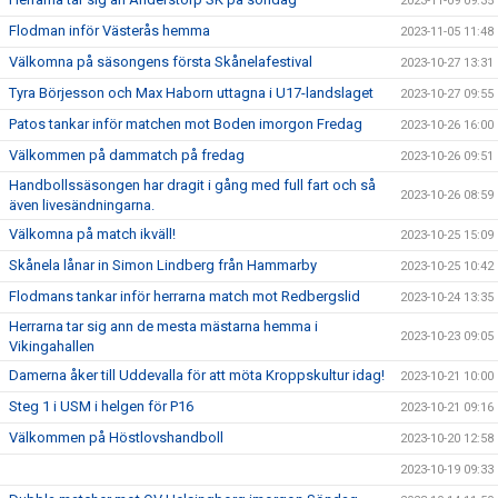
2023-11-09 09:35
Flodman inför Västerås hemma
2023-11-05 11:48
Välkomna på säsongens första Skånelafestival
2023-10-27 13:31
Tyra Börjesson och Max Haborn uttagna i U17-landslaget
2023-10-27 09:55
Patos tankar inför matchen mot Boden imorgon Fredag
2023-10-26 16:00
Välkommen på dammatch på fredag
2023-10-26 09:51
Handbollssäsongen har dragit i gång med full fart och så
2023-10-26 08:59
även livesändningarna.
Välkomna på match ikväll!
2023-10-25 15:09
Skånela lånar in Simon Lindberg från Hammarby
2023-10-25 10:42
Flodmans tankar inför herrarna match mot Redbergslid
2023-10-24 13:35
Herrarna tar sig ann de mesta mästarna hemma i
2023-10-23 09:05
Vikingahallen
Damerna åker till Uddevalla för att möta Kroppskultur idag!
2023-10-21 10:00
Steg 1 i USM i helgen för P16
2023-10-21 09:16
Välkommen på Höstlovshandboll
2023-10-20 12:58
2023-10-19 09:33