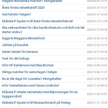
Helgens Allsvenska matcher i Vikingahallen
2023-02-02 13:15
Årets första nätverksträff 2023
2023-01-27 13:37
Vad händer i helgen?
2023-01-27 09:00
Skånela IF bjuder in till årets första nätverksfrukost!
2023-01-19 11:39
Alla verksamheter för våra handbollsskolor och Boll och lek
2023-01-12 09:34
startar vecka 2
Sigge & Maggans Minnesfond
2022-12-22 15:16
Jultider på kansliet
2022-12-20 12:16
Serien vänder för herrarna
2022-12-17 09:39
Tack för ditt bidrag!
2022-12-15 09:03
Inför HF Karlskrona med Max Broman
2022-12-09 14:07
Viktiga matcher för seniorlagen i helgen
2022-12-06 11:57
Nu är det dags för Lussekul i Vikingahallen
2022-12-06 10:18
Inför VästeråsIrsta med Fabian Lindholm!
2022-11-24 08:55
Skånela IF inleder samarbete med Bilprovningen för en
2022-11-23 10:01
tryggare idrott
Skånela IF bjuder in till Mustaschmatch på fredag
2022-11-21 10:29