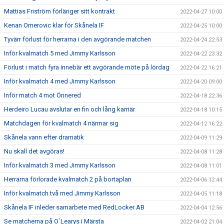
Mattias Friström förlänger sitt kontrakt
2022-04-27 10:00
Kenan Omerovic klar för Skånela IF
2022-04-25 10:00
Tyvärr förlust för herrarna i den avgörande matchen
2022-04-24 22:53
Inför kvalmatch 5 med Jimmy Karlsson
2022-04-22 23:32
Förlust i match fyra innebär ett avgörande möte på lördag
2022-04-22 16:21
Inför kvalmatch 4 med Jimmy Karlsson
2022-04-20 09:00
Inför match 4 mot Önnered
2022-04-18 22:36
Herdeiro Lucau avslutar en fin och lång karriär
2022-04-18 10:15
Matchdagen för kvalmatch 4 närmar sig
2022-04-12 16:22
Skånela vann efter dramatik
2022-04-09 11:29
Nu skall det avgöras!
2022-04-08 11:28
Inför kvalmatch 3 med Jimmy Karlsson
2022-04-08 11:01
Herrarna förlorade kvalmatch 2 på bortaplan
2022-04-06 12:44
Inför kvalmatch två med Jimmy Karlsson
2022-04-05 11:18
Skånela IF inleder samarbete med RedLocker AB
2022-04-04 12:56
Se matcherna på O´Learys i Märsta
2022-04-02 21:04