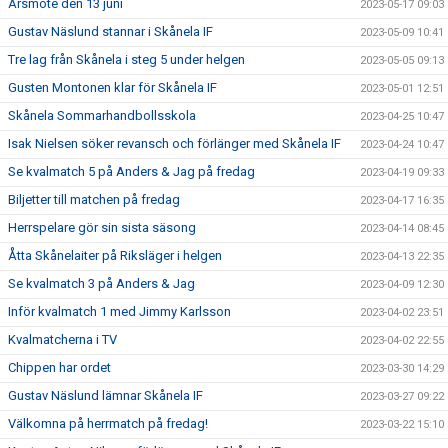
Årsmöte den 13 juni
2023-05-17 09:03
Gustav Näslund stannar i Skånela IF
2023-05-09 10:41
Tre lag från Skånela i steg 5 under helgen
2023-05-05 09:13
Gusten Montonen klar för Skånela IF
2023-05-01 12:51
Skånela Sommarhandbollsskola
2023-04-25 10:47
Isak Nielsen söker revansch och förlänger med Skånela IF
2023-04-24 10:47
Se kvalmatch 5 på Anders & Jag på fredag
2023-04-19 09:33
Biljetter till matchen på fredag
2023-04-17 16:35
Herrspelare gör sin sista säsong
2023-04-14 08:45
Åtta Skånelaiter på Riksläger i helgen
2023-04-13 22:35
Se kvalmatch 3 på Anders & Jag
2023-04-09 12:30
Inför kvalmatch 1 med Jimmy Karlsson
2023-04-02 23:51
Kvalmatcherna i TV
2023-04-02 22:55
Chippen har ordet
2023-03-30 14:29
Gustav Näslund lämnar Skånela IF
2023-03-27 09:22
Välkomna på herrmatch på fredag!
2023-03-22 15:10