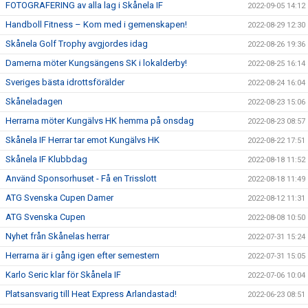
FOTOGRAFERING av alla lag i Skånela IF
2022-09-05 14:12
Handboll Fitness – Kom med i gemenskapen!
2022-08-29 12:30
Skånela Golf Trophy avgjordes idag
2022-08-26 19:36
Damerna möter Kungsängens SK i lokalderby!
2022-08-25 16:14
Sveriges bästa idrottsförälder
2022-08-24 16:04
Skåneladagen
2022-08-23 15:06
Herrarna möter Kungälvs HK hemma på onsdag
2022-08-23 08:57
Skånela IF Herrar tar emot Kungälvs HK
2022-08-22 17:51
Skånela IF Klubbdag
2022-08-18 11:52
Använd Sponsorhuset - Få en Trisslott
2022-08-18 11:49
ATG Svenska Cupen Damer
2022-08-12 11:31
ATG Svenska Cupen
2022-08-08 10:50
Nyhet från Skånelas herrar
2022-07-31 15:24
Herrarna är i gång igen efter semestern
2022-07-31 15:05
Karlo Seric klar för Skånela IF
2022-07-06 10:04
Platsansvarig till Heat Express Arlandastad!
2022-06-23 08:51