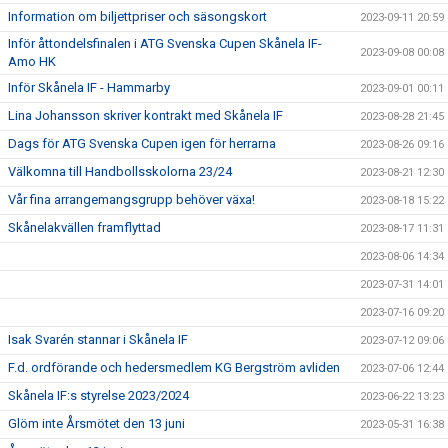
Information om biljettpriser och säsongskort
2023-09-11 20:59
Inför åttondelsfinalen i ATG Svenska Cupen Skånela IF-
2023-09-08 00:08
Amo HK
Inför Skånela IF - Hammarby
2023-09-01 00:11
Lina Johansson skriver kontrakt med Skånela IF
2023-08-28 21:45
Dags för ATG Svenska Cupen igen för herrarna
2023-08-26 09:16
Välkomna till Handbollsskolorna 23/24
2023-08-21 12:30
Vår fina arrangemangsgrupp behöver växa!
2023-08-18 15:22
Skånelakvällen framflyttad
2023-08-17 11:31
2023-08-06 14:34
2023-07-31 14:01
2023-07-16 09:20
Isak Svarén stannar i Skånela IF
2023-07-12 09:06
F.d. ordförande och hedersmedlem KG Bergström avliden
2023-07-06 12:44
Skånela IF:s styrelse 2023/2024
2023-06-22 13:23
Glöm inte Årsmötet den 13 juni
2023-05-31 16:38