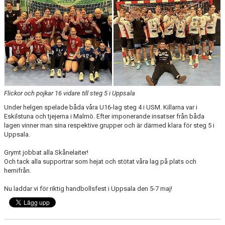
KALENDER
KONTAKT LAG
DOMARE/FUNKTIONÄRER
DOKUMENT
Flickor och pojkar 16 vidare till steg 5 i Uppsala
LÄNKAR
Under helgen spelade båda våra U16-lag steg 4 i USM. Killarna var i
Eskilstuna och tjejerna i Malmö. Efter imponerande insatser från båda
KORTPLANSSPELEN
lagen vinner man sina respektive grupper och är därmed klara för steg 5 i
Uppsala.
Grymt jobbat alla Skånelaiter!
Och tack alla supportrar som hejat och stötat våra lag på plats och
hemifrån.
Nu laddar vi för riktig handbollsfest i Uppsala den 5-7 maj!