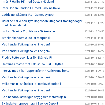
Inför IF Hallby HK med Gustav Näslund
2024-11-29 21:32
Inför Boden Handboll IF med Caroline Kalio
2024-11-29 15:00
Ladda ner Skånela IF:s - Gameday app
2024-11-28 13:03
Caroline Kallio och Tyra Börjesson uttagna till träningsdagar
2024-11-18 17:22
med U-landslaget
Lyckad Sverige Cup för våra Skånelaiter
2024-11-16 09:50
Stockholmsderbyt lockar storpublik
2024-11-06 11:05
Vad händer i Vikingahallen i helgen?
2024-10-25 15:02
Vad händer i Vikingahallen i helgen?
2024-10-18 14:22
Fredric Pettersson klar för Skånela IF!
2024-10-16 12:17
Herrarnas match mot Eskilstuna Guif IF flyttas
2024-10-15 18:03
Intervju med Filip Tapper inför HF Karlskrona borta
2024-10-11 09:16
Vad händer i Vikingahallen i helgen?
2024-10-10 20:42
Välkomna till Skånela IF:s Höstlovshandboll.
2024-10-08 22:56
Vad händer i Vikingahallen i helgen?
2024-10-04 16:49
Köp handbollssveriges snyggaste matchtröja nu!
2024-10-04 13:08
Skånelaiter representerar i Sverige Cupen!
2024-10-04 11:34