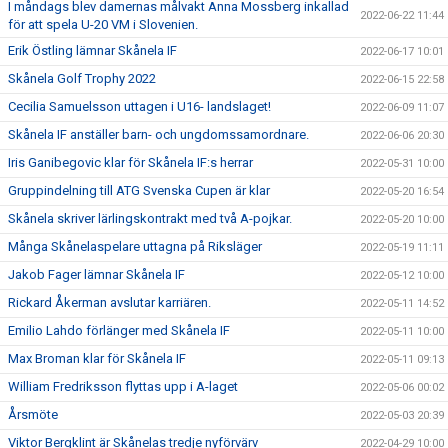
I måndags blev damernas målvakt Anna Mossberg inkallad
2022-06-22 11:44
för att spela U-20 VM i Slovenien.
Erik Östling lämnar Skånela IF
2022-06-17 10:01
Skånela Golf Trophy 2022
2022-06-15 22:58
Cecilia Samuelsson uttagen i U16- landslaget!
2022-06-09 11:07
Skånela IF anställer barn- och ungdomssamordnare.
2022-06-06 20:30
Iris Ganibegovic klar för Skånela IF:s herrar
2022-05-31 10:00
Gruppindelning till ATG Svenska Cupen är klar
2022-05-20 16:54
Skånela skriver lärlingskontrakt med två A-pojkar.
2022-05-20 10:00
Många Skånelaspelare uttagna på Riksläger
2022-05-19 11:11
Jakob Fager lämnar Skånela IF
2022-05-12 10:00
Rickard Åkerman avslutar karriären.
2022-05-11 14:52
Emilio Lahdo förlänger med Skånela IF
2022-05-11 10:00
Max Broman klar för Skånela IF
2022-05-11 09:13
William Fredriksson flyttas upp i A-laget
2022-05-06 00:02
Årsmöte
2022-05-03 20:39
Viktor Bergklint är Skånelas tredje nyförvärv
2022-04-29 10:00