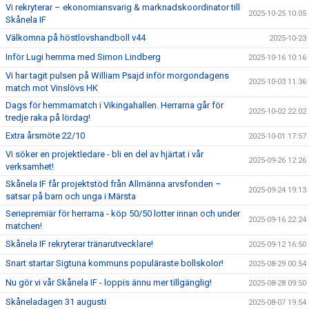
Vi rekryterar – ekonomiansvarig & marknadskoordinator till
2025-10-25 10:05
Skånela IF
Välkomna på höstlovshandboll v44
2025-10-23
Inför Lugi hemma med Simon Lindberg
2025-10-16 10:16
Vi har tagit pulsen på William Psajd inför morgondagens
2025-10-03 11:36
match mot Vinslövs HK
Dags för hemmamatch i Vikingahallen. Herrarna går för
2025-10-02 22:02
tredje raka på lördag!
Extra årsmöte 22/10
2025-10-01 17:57
Vi söker en projektledare - bli en del av hjärtat i vår
2025-09-26 12:26
verksamhet!
Skånela IF får projektstöd från Allmänna arvsfonden –
2025-09-24 19:13
satsar på barn och unga i Märsta
Seriepremiär för herrarna - köp 50/50 lotter innan och under
2025-09-16 22:24
matchen!
Skånela IF rekryterar tränarutvecklare!
2025-09-12 16:50
Snart startar Sigtuna kommuns populäraste bollskolor!
2025-08-29 00:54
Nu gör vi vår Skånela IF - loppis ännu mer tillgänglig!
2025-08-28 09:50
Skåneladagen 31 augusti
2025-08-07 19:54