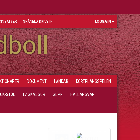
INSATSER
SKÅNELA DRIVE IN
LOGGA IN
dboll
KTIONÄRER
DOKUMENT
LÄNKAR
KORTPLANSSPELEN
LOK-STÖD
LAGKASSOR
GDPR
HALLANSVAR