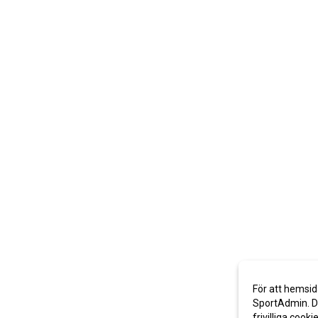
För att hemsid
SportAdmin. De
frivilliga cooki