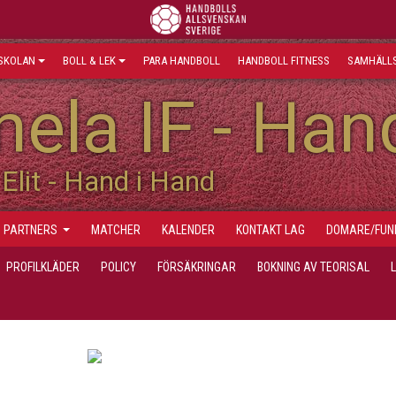
SKOLAN
BOLL & LEK
PARA HANDBOLL
HANDBOLL FITNESS
SAMHÄLLS
ela IF - Han
Elit - Hand i Hand
PARTNERS
MATCHER
KALENDER
KONTAKT LAG
DOMARE/FUN
PROFILKLÄDER
POLICY
FÖRSÄKRINGAR
BOKNING AV TEORISAL