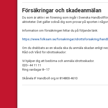
Försäkringar och skadeanmälan
Du som är aktiv i en förening som ingår i Svenska Handbollför
aktiviteter. Det gäller också dig som provar på sporten i någ
Information om försäkringen hittar du på följande länk:
https://www.folksam.se/forsakringar/idrottsforsakring/handb
Om du drabbats av en skada ska du anmäla skadan enligt ne
Råd och Vård för idrottsskador:
Vi hjälper dig att bedöma och anmäla idrottsskador.
020–44 11 11
Ring vardagar 8–17
Skånela IF Handboll org.nr 814800-4610