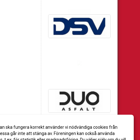
an ska fungera korrekt använder vi nödvändiga cookies från
ssa går inte att stänga av. Föreningen kan också använda
es, t.ex. för statistik eller marknadsföring. Du väljer själv om du vill