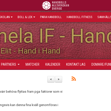
SKOLAN
BOLL & LEK
PARA HANDBOLL
HANDBOLL FITNESS
SAMHÄLLS
ela IF - Han
Elit - Hand i Hand
PARTNERS
MATCHER
KALENDER
KONTAKT LAG
DOMARE/FUN
<
>
ärr behöva flyttas fram pga faktorer som vi
gsvis kan denna fina kväll genomföras i