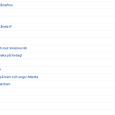
yårsafton
ånela IF
ch mot Vinslövs HK
raka på lördag!
!
 på barn och unga i Märsta
atchen!