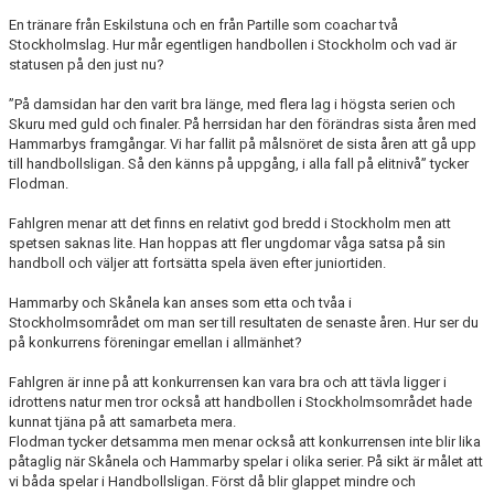
En tränare från Eskilstuna och en från Partille som coachar två
Stockholmslag. Hur mår egentligen handbollen i Stockholm och vad är
statusen på den just nu?
”På damsidan har den varit bra länge, med flera lag i högsta serien och
Skuru med guld och finaler. På herrsidan har den förändras sista åren med
Hammarbys framgångar. Vi har fallit på målsnöret de sista åren att gå upp
till handbollsligan. Så den känns på uppgång, i alla fall på elitnivå” tycker
Flodman.
Fahlgren menar att det finns en relativt god bredd i Stockholm men att
spetsen saknas lite. Han hoppas att fler ungdomar våga satsa på sin
handboll och väljer att fortsätta spela även efter juniortiden.
Hammarby och Skånela kan anses som etta och tvåa i
Stockholmsområdet om man ser till resultaten de senaste åren. Hur ser du
på konkurrens föreningar emellan i allmänhet?
Fahlgren är inne på att konkurrensen kan vara bra och att tävla ligger i
idrottens natur men tror också att handbollen i Stockholmsområdet hade
kunnat tjäna på att samarbeta mera.
Flodman tycker detsamma men menar också att konkurrensen inte blir lika
påtaglig när Skånela och Hammarby spelar i olika serier. På sikt är målet att
vi båda spelar i Handbollsligan. Först då blir glappet mindre och