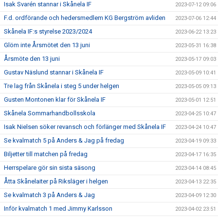
Isak Svarén stannar i Skånela IF
2023-07-12 09:06
F.d. ordförande och hedersmedlem KG Bergström avliden
2023-07-06 12:44
Skånela IF:s styrelse 2023/2024
2023-06-22 13:23
Glöm inte Årsmötet den 13 juni
2023-05-31 16:38
Årsmöte den 13 juni
2023-05-17 09:03
Gustav Näslund stannar i Skånela IF
2023-05-09 10:41
Tre lag från Skånela i steg 5 under helgen
2023-05-05 09:13
Gusten Montonen klar för Skånela IF
2023-05-01 12:51
Skånela Sommarhandbollsskola
2023-04-25 10:47
Isak Nielsen söker revansch och förlänger med Skånela IF
2023-04-24 10:47
Se kvalmatch 5 på Anders & Jag på fredag
2023-04-19 09:33
Biljetter till matchen på fredag
2023-04-17 16:35
Herrspelare gör sin sista säsong
2023-04-14 08:45
Åtta Skånelaiter på Riksläger i helgen
2023-04-13 22:35
Se kvalmatch 3 på Anders & Jag
2023-04-09 12:30
Inför kvalmatch 1 med Jimmy Karlsson
2023-04-02 23:51