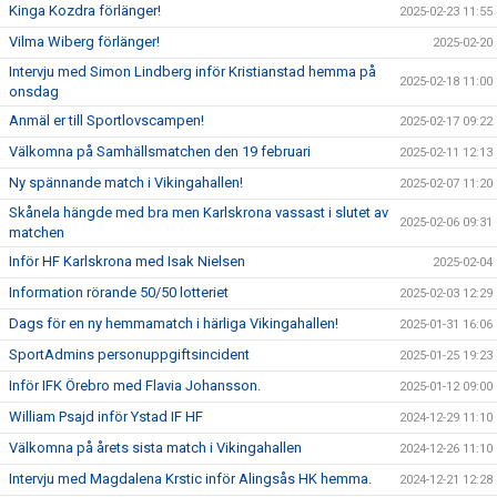
Kinga Kozdra förlänger!
2025-02-23 11:55
Vilma Wiberg förlänger!
2025-02-20
Intervju med Simon Lindberg inför Kristianstad hemma på
2025-02-18 11:00
onsdag
Anmäl er till Sportlovscampen!
2025-02-17 09:22
Välkomna på Samhällsmatchen den 19 februari
2025-02-11 12:13
Ny spännande match i Vikingahallen!
2025-02-07 11:20
Skånela hängde med bra men Karlskrona vassast i slutet av
2025-02-06 09:31
matchen
Inför HF Karlskrona med Isak Nielsen
2025-02-04
Information rörande 50/50 lotteriet
2025-02-03 12:29
Dags för en ny hemmamatch i härliga Vikingahallen!
2025-01-31 16:06
SportAdmins personuppgiftsincident
2025-01-25 19:23
Inför IFK Örebro med Flavia Johansson.
2025-01-12 09:00
William Psajd inför Ystad IF HF
2024-12-29 11:10
Välkomna på årets sista match i Vikingahallen
2024-12-26 11:10
Intervju med Magdalena Krstic inför Alingsås HK hemma.
2024-12-21 12:28