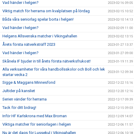
Vad händer i helgen?
2023-02-16 09:05
Viktig match för herrarna om kvalplatsen på lördag
2023-02-15 10:52
Båda våra seniorlag spelar borta i helgen!
2023-02-10 14:13
Vad händer i helgen?
2023-02-09 11:00
Helgens Allsvenska matcher i Vikingahallen
2023-02-02 13:15
Årets första nätverksträff 2023
2023-01-27 13:37
Vad händer i helgen?
2023-01-27 09:00
Skånela IF bjuder in till årets första nätverksfrukost!
2023-01-19 11:39
Alla verksamheter för våra handbollsskolor och Boll och lek
2023-01-12 09:34
startar vecka 2
Sigge & Maggans Minnesfond
2022-12-22 15:16
Jultider på kansliet
2022-12-20 12:16
Serien vänder för herrarna
2022-12-17 09:39
Tack för ditt bidrag!
2022-12-15 09:03
Inför HF Karlskrona med Max Broman
2022-12-09 14:07
Viktiga matcher för seniorlagen i helgen
2022-12-06 11:57
Nu är det dags för Lussekul i Vikingahallen
2022-12-06 10:18