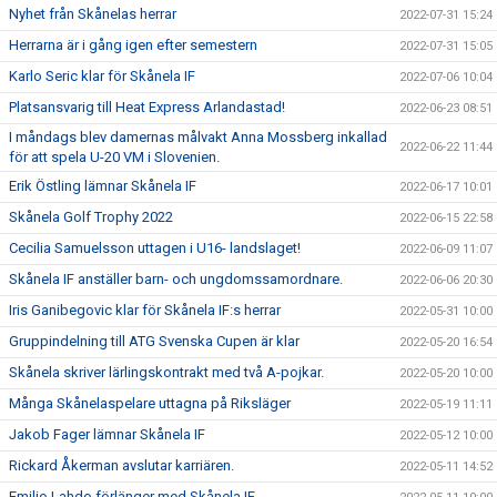
Nyhet från Skånelas herrar
2022-07-31 15:24
Herrarna är i gång igen efter semestern
2022-07-31 15:05
Karlo Seric klar för Skånela IF
2022-07-06 10:04
Platsansvarig till Heat Express Arlandastad!
2022-06-23 08:51
I måndags blev damernas målvakt Anna Mossberg inkallad
2022-06-22 11:44
för att spela U-20 VM i Slovenien.
Erik Östling lämnar Skånela IF
2022-06-17 10:01
Skånela Golf Trophy 2022
2022-06-15 22:58
Cecilia Samuelsson uttagen i U16- landslaget!
2022-06-09 11:07
Skånela IF anställer barn- och ungdomssamordnare.
2022-06-06 20:30
Iris Ganibegovic klar för Skånela IF:s herrar
2022-05-31 10:00
Gruppindelning till ATG Svenska Cupen är klar
2022-05-20 16:54
Skånela skriver lärlingskontrakt med två A-pojkar.
2022-05-20 10:00
Många Skånelaspelare uttagna på Riksläger
2022-05-19 11:11
Jakob Fager lämnar Skånela IF
2022-05-12 10:00
Rickard Åkerman avslutar karriären.
2022-05-11 14:52
Emilio Lahdo förlänger med Skånela IF