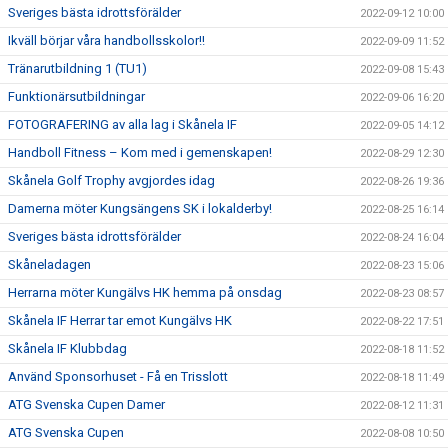
Sveriges bästa idrottsförälder
2022-09-12 10:00
Ikväll börjar våra handbollsskolor!!
2022-09-09 11:52
Tränarutbildning 1 (TU1)
2022-09-08 15:43
Funktionärsutbildningar
2022-09-06 16:20
FOTOGRAFERING av alla lag i Skånela IF
2022-09-05 14:12
Handboll Fitness – Kom med i gemenskapen!
2022-08-29 12:30
Skånela Golf Trophy avgjordes idag
2022-08-26 19:36
Damerna möter Kungsängens SK i lokalderby!
2022-08-25 16:14
Sveriges bästa idrottsförälder
2022-08-24 16:04
Skåneladagen
2022-08-23 15:06
Herrarna möter Kungälvs HK hemma på onsdag
2022-08-23 08:57
Skånela IF Herrar tar emot Kungälvs HK
2022-08-22 17:51
Skånela IF Klubbdag
2022-08-18 11:52
Använd Sponsorhuset - Få en Trisslott
2022-08-18 11:49
ATG Svenska Cupen Damer
2022-08-12 11:31
ATG Svenska Cupen
2022-08-08 10:50