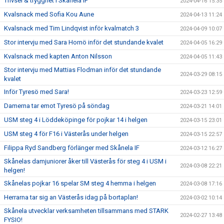
Trivsel & trygghet i Skånela IF
2024-04-16 15:35
Kvalsnack med Sofia Kou Aune
2024-04-13 11:24
Kvalsnack med Tim Lindqvist inför kvalmatch 3
2024-04-09 10:07
Stor intervju med Sara Hornö inför det stundande kvalet
2024-04-05 16:29
Kvalsnack med kapten Anton Nilsson
2024-04-05 11:43
Stor intervju med Mattias Flodman inför det stundande
2024-03-29 08:15
kvalet
Inför Tyresö med Sara!
2024-03-23 12:59
Damerna tar emot Tyresö på söndag
2024-03-21 14:01
USM steg 4 i Löddeköpinge för pojkar 14 i helgen
2024-03-15 23:01
USM steg 4 för F16 i Västerås under helgen
2024-03-15 22:57
Filippa Ryd Sandberg förlänger med Skånela IF
2024-03-12 16:27
Skånelas damjuniorer åker till Västerås för steg 4 i USM i
2024-03-08 22:21
helgen!
Skånelas pojkar 16 spelar SM steg 4 hemma i helgen
2024-03-08 17:16
Herrarna tar sig an Västerås idag på bortaplan!
2024-03-02 10:14
Skånela utvecklar verksamheten tillsammans med STARK
2024-02-27 13:48
FYSIO!