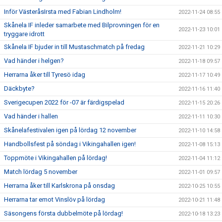
Inför VästeråsIrsta med Fabian Lindholm!
2022-11-24 08:55
Skånela IF inleder samarbete med Bilprovningen för en
2022-11-23 10:01
tryggare idrott
Skånela IF bjuder in till Mustaschmatch på fredag
2022-11-21 10:29
Vad händer i helgen?
2022-11-18 09:57
Herrarna åker till Tyresö idag
2022-11-17 10:49
Däckbyte?
2022-11-16 11:40
Sverigecupen 2022 för -07 är färdigspelad
2022-11-15 20:26
Vad händer i hallen
2022-11-11 10:30
Skånelafestivalen igen på lördag 12 november
2022-11-10 14:58
Handbollsfest på söndag i Vikingahallen igen!
2022-11-08 15:13
Toppmöte i Vikingahallen på lördag!
2022-11-04 11:12
Match lördag 5 november
2022-11-01 09:57
Herrarna åker till Karlskrona på onsdag
2022-10-25 10:55
Herrarna tar emot Vinslöv på lördag
2022-10-21 11:48
Säsongens första dubbelmöte på lördag!
2022-10-18 13:23