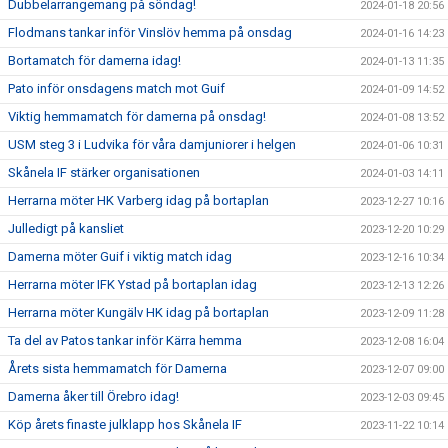
Dubbelarrangemang på söndag!
2024-01-18 20:56
Flodmans tankar inför Vinslöv hemma på onsdag
2024-01-16 14:23
Bortamatch för damerna idag!
2024-01-13 11:35
Pato inför onsdagens match mot Guif
2024-01-09 14:52
Viktig hemmamatch för damerna på onsdag!
2024-01-08 13:52
USM steg 3 i Ludvika för våra damjuniorer i helgen
2024-01-06 10:31
Skånela IF stärker organisationen
2024-01-03 14:11
Herrarna möter HK Varberg idag på bortaplan
2023-12-27 10:16
Julledigt på kansliet
2023-12-20 10:29
Damerna möter Guif i viktig match idag
2023-12-16 10:34
Herrarna möter IFK Ystad på bortaplan idag
2023-12-13 12:26
Herrarna möter Kungälv HK idag på bortaplan
2023-12-09 11:28
Ta del av Patos tankar inför Kärra hemma
2023-12-08 16:04
Årets sista hemmamatch för Damerna
2023-12-07 09:00
Damerna åker till Örebro idag!
2023-12-03 09:45
Köp årets finaste julklapp hos Skånela IF
2023-11-22 10:14