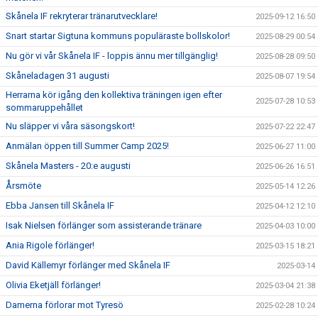
Skånela IF rekryterar tränarutvecklare!
2025-09-12 16:50
Snart startar Sigtuna kommuns populäraste bollskolor!
2025-08-29 00:54
Nu gör vi vår Skånela IF - loppis ännu mer tillgänglig!
2025-08-28 09:50
Skåneladagen 31 augusti
2025-08-07 19:54
Herrarna kör igång den kollektiva träningen igen efter
2025-07-28 10:53
sommaruppehållet
Nu släpper vi våra säsongskort!
2025-07-22 22:47
Anmälan öppen till Summer Camp 2025!
2025-06-27 11:00
Skånela Masters - 20:e augusti
2025-06-26 16:51
Årsmöte
2025-05-14 12:26
Ebba Jansen till Skånela IF
2025-04-12 12:10
Isak Nielsen förlänger som assisterande tränare
2025-04-03 10:00
Ania Rigole förlänger!
2025-03-15 18:21
David Källemyr förlänger med Skånela IF
2025-03-14
Olivia Eketjäll förlänger!
2025-03-04 21:38
Damerna förlorar mot Tyresö
2025-02-28 10:24