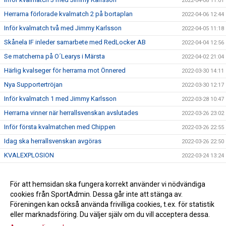
2022-04-08 11:01
Herrarna förlorade kvalmatch 2 på bortaplan
2022-04-06 12:44
Inför kvalmatch två med Jimmy Karlsson
2022-04-05 11:18
Skånela IF inleder samarbete med RedLocker AB
2022-04-04 12:56
Se matcherna på O´Learys i Märsta
2022-04-02 21:04
Härlig kvalseger för herrarna mot Önnered
2022-03-30 14:11
Nya Supportertröjan
2022-03-30 12:17
Inför kvalmatch 1 med Jimmy Karlsson
2022-03-28 10:47
Herrarna vinner när herrallsvenskan avslutades
2022-03-26 23:02
Inför första kvalmatchen med Chippen
2022-03-26 22:55
Idag ska herrallsvenskan avgöras
2022-03-26 22:50
KVALEXPLOSION
2022-03-24 13:24
Herrarna klara för kval till Handbollsligan
2022-03-23 13:57
Anna Mossberg förlänger med Skånela IF
För att hemsidan ska fungera korrekt använder vi nödvändiga
2022-03-15 10:13
cookies från SportAdmin. Dessa går inte att stänga av.
Alexandra Schaerlund skriver nytt!
2022-03-11 10:15
Föreningen kan också använda frivilliga cookies, t.ex. för statistik
eller marknadsföring. Du väljer själv om du vill acceptera dessa.