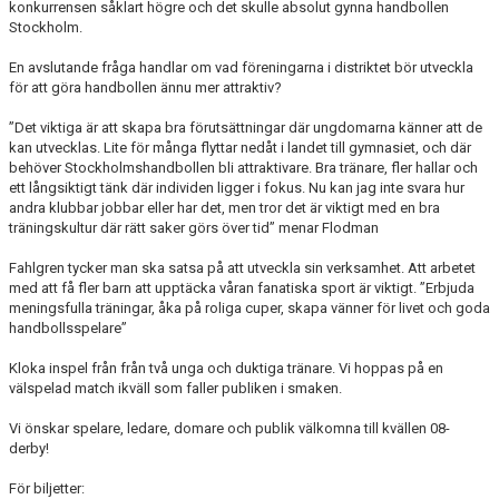
konkurrensen såklart högre och det skulle absolut gynna handbollen
Stockholm.
En avslutande fråga handlar om vad föreningarna i distriktet bör utveckla
för att göra handbollen ännu mer attraktiv?
”Det viktiga är att skapa bra förutsättningar där ungdomarna känner att de
kan utvecklas. Lite för många flyttar nedåt i landet till gymnasiet, och där
behöver Stockholmshandbollen bli attraktivare. Bra tränare, fler hallar och
ett långsiktigt tänk där individen ligger i fokus. Nu kan jag inte svara hur
andra klubbar jobbar eller har det, men tror det är viktigt med en bra
träningskultur där rätt saker görs över tid” menar Flodman
Fahlgren tycker man ska satsa på att utveckla sin verksamhet. Att arbetet
med att få fler barn att upptäcka våran fanatiska sport är viktigt. ”Erbjuda
meningsfulla träningar, åka på roliga cuper, skapa vänner för livet och goda
handbollsspelare”
Kloka inspel från från två unga och duktiga tränare. Vi hoppas på en
välspelad match ikväll som faller publiken i smaken.
Vi önskar spelare, ledare, domare och publik välkomna till kvällen 08-
derby!
För biljetter: