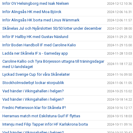
Inför OV Helsingborg med Isak Nielsen
2024-12-12 10:36
Inför Alingsås HK med Moa Björck
2024-12-06 16:31
Inför Alingsås HK borta med Linus Wärnmark
2024-12-06 11:57
Skånelas Jul och Nyårslotteri 50/50 lotter under december
2024-12-01 08:00
Inför IF Hallby HK med Gustav Näslund
2024-11-29 21:32
Inför Boden Handboll IF med Caroline Kalio
2024-11-29 15:00
Ladda ner Skånela IF:s - Gameday app
2024-11-28 13:03
Caroline Kallio och Tyra Börjesson uttagna till träningsdagar
2024-11-18 17:22
med U-landslaget
Lyckad Sverige Cup för våra Skånelaiter
2024-11-16 09:50
Stockholmsderbyt lockar storpublik
2024-11-06 11:05
Vad händer i Vikingahallen i helgen?
2024-10-25 15:02
Vad händer i Vikingahallen i helgen?
2024-10-18 14:22
Fredric Pettersson klar för Skånela IF!
2024-10-16 12:17
Herrarnas match mot Eskilstuna Guif IF flyttas
2024-10-15 18:03
Intervju med Filip Tapper inför HF Karlskrona borta
2024-10-11 09:16
Vad händer i Vikingahallen i helgen?
2024-10-10 20:42