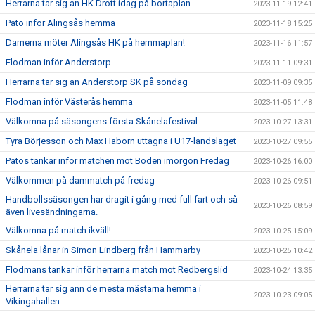
Herrarna tar sig an HK Drott idag på bortaplan
2023-11-19 12:41
Pato inför Alingsås hemma
2023-11-18 15:25
Damerna möter Alingsås HK på hemmaplan!
2023-11-16 11:57
Flodman inför Anderstorp
2023-11-11 09:31
Herrarna tar sig an Anderstorp SK på söndag
2023-11-09 09:35
Flodman inför Västerås hemma
2023-11-05 11:48
Välkomna på säsongens första Skånelafestival
2023-10-27 13:31
Tyra Börjesson och Max Haborn uttagna i U17-landslaget
2023-10-27 09:55
Patos tankar inför matchen mot Boden imorgon Fredag
2023-10-26 16:00
Välkommen på dammatch på fredag
2023-10-26 09:51
Handbollssäsongen har dragit i gång med full fart och så
2023-10-26 08:59
även livesändningarna.
Välkomna på match ikväll!
2023-10-25 15:09
Skånela lånar in Simon Lindberg från Hammarby
2023-10-25 10:42
Flodmans tankar inför herrarna match mot Redbergslid
2023-10-24 13:35
Herrarna tar sig ann de mesta mästarna hemma i
2023-10-23 09:05
Vikingahallen