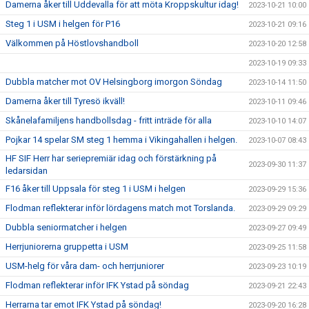
Damerna åker till Uddevalla för att möta Kroppskultur idag!
2023-10-21 10:00
Steg 1 i USM i helgen för P16
2023-10-21 09:16
Välkommen på Höstlovshandboll
2023-10-20 12:58
2023-10-19 09:33
Dubbla matcher mot OV Helsingborg imorgon Söndag
2023-10-14 11:50
Damerna åker till Tyresö ikväll!
2023-10-11 09:46
Skånelafamiljens handbollsdag - fritt inträde för alla
2023-10-10 14:07
Pojkar 14 spelar SM steg 1 hemma i Vikingahallen i helgen.
2023-10-07 08:43
HF SIF Herr har seriepremiär idag och förstärkning på
2023-09-30 11:37
ledarsidan
F16 åker till Uppsala för steg 1 i USM i helgen
2023-09-29 15:36
Flodman reflekterar inför lördagens match mot Torslanda.
2023-09-29 09:29
Dubbla seniormatcher i helgen
2023-09-27 09:49
Herrjuniorerna gruppetta i USM
2023-09-25 11:58
USM-helg för våra dam- och herrjuniorer
2023-09-23 10:19
Flodman reflekterar inför IFK Ystad på söndag
2023-09-21 22:43
Herrarna tar emot IFK Ystad på söndag!
2023-09-20 16:28