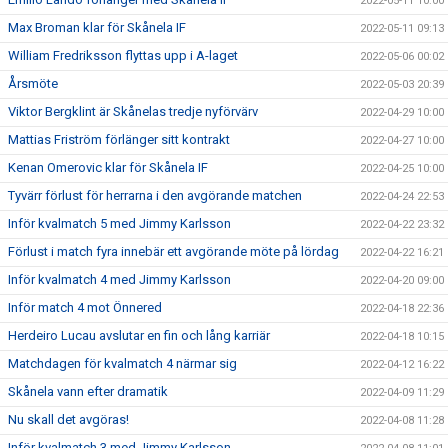
2022-05-11 10:00
Max Broman klar för Skånela IF
2022-05-11 09:13
William Fredriksson flyttas upp i A-laget
2022-05-06 00:02
Årsmöte
2022-05-03 20:39
Viktor Bergklint är Skånelas tredje nyförvärv
2022-04-29 10:00
Mattias Friström förlänger sitt kontrakt
2022-04-27 10:00
Kenan Omerovic klar för Skånela IF
2022-04-25 10:00
Tyvärr förlust för herrarna i den avgörande matchen
2022-04-24 22:53
Inför kvalmatch 5 med Jimmy Karlsson
2022-04-22 23:32
Förlust i match fyra innebär ett avgörande möte på lördag
2022-04-22 16:21
Inför kvalmatch 4 med Jimmy Karlsson
2022-04-20 09:00
Inför match 4 mot Önnered
2022-04-18 22:36
Herdeiro Lucau avslutar en fin och lång karriär
2022-04-18 10:15
Matchdagen för kvalmatch 4 närmar sig
2022-04-12 16:22
Skånela vann efter dramatik
2022-04-09 11:29
Nu skall det avgöras!
2022-04-08 11:28
Inför kvalmatch 3 med Jimmy Karlsson