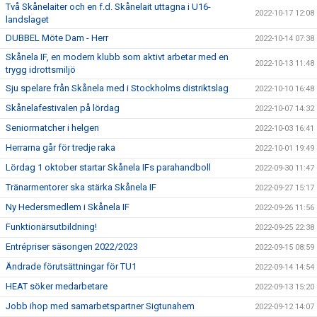
Två Skånelaiter och en f.d. Skånelait uttagna i U16-
2022-10-17 12:08
landslaget
DUBBEL Möte Dam - Herr
2022-10-14 07:38
Skånela IF, en modern klubb som aktivt arbetar med en
2022-10-13 11:48
trygg idrottsmiljö
Sju spelare från Skånela med i Stockholms distriktslag
2022-10-10 16:48
Skånelafestivalen på lördag
2022-10-07 14:32
Seniormatcher i helgen
2022-10-03 16:41
Herrarna går för tredje raka
2022-10-01 19:49
Lördag 1 oktober startar Skånela IFs parahandboll
2022-09-30 11:47
Tränarmentorer ska stärka Skånela IF
2022-09-27 15:17
Ny Hedersmedlem i Skånela IF
2022-09-26 11:56
Funktionärsutbildning!
2022-09-25 22:38
Entrépriser säsongen 2022/2023
2022-09-15 08:59
Ändrade förutsättningar för TU1
2022-09-14 14:54
HEAT söker medarbetare
2022-09-13 15:20
Jobb ihop med samarbetspartner Sigtunahem
2022-09-12 14:07