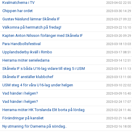
Kvalmatcherna i TV
2023-04-02 22:55
Chippen har ordet
2023-03-30 14:29
Gustav Näslund lämnar Skånela IF
2023-03-27 09:22
Välkomna på herrmatch på fredag!
2023-03-22 15:10
Kapten Anton Nilsson förlänger med Skånela IF
2023-03-20 09:29
Para Handbollsfestival
2023-03-18 13:03
Upplandsderby ikväll i Rimbo
2023-03-17 08:51
Herrarna möter serieledarna
2023-03-14 12:51
Skånela IF:s båda U16-lag vidare till steg 5 i USM
2023-03-14 11:13
Skånela IF anställer klubbchef
2023-03-13 11:00
USM steg 4 för våra U16-lag under helgen
2023-03-10 22:02
Vad händer i helgen?
2023-03-09 15:40
Vad händer i helgen?
2023-02-24 17:07
Herrarna möter HK Torslanda Elit borta på lördag
2023-02-24 11:46
Förändringar på kansliet
2023-02-21 16:48
Ny utmaning för Damerna på söndag..
2023-02-16 18:00