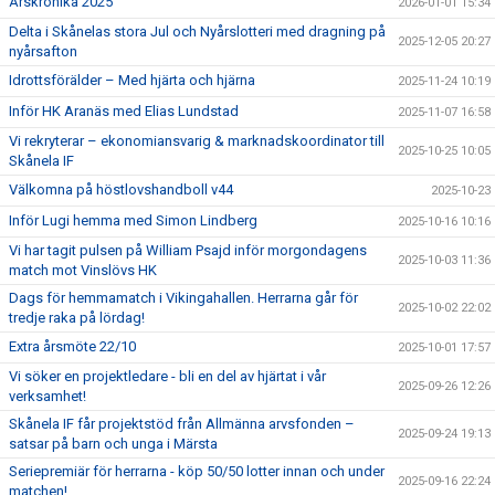
Årskrönika 2025
2026-01-01 15:34
Delta i Skånelas stora Jul och Nyårslotteri med dragning på
2025-12-05 20:27
nyårsafton
Idrottsförälder – Med hjärta och hjärna
2025-11-24 10:19
Inför HK Aranäs med Elias Lundstad
2025-11-07 16:58
Vi rekryterar – ekonomiansvarig & marknadskoordinator till
2025-10-25 10:05
Skånela IF
Välkomna på höstlovshandboll v44
2025-10-23
Inför Lugi hemma med Simon Lindberg
2025-10-16 10:16
Vi har tagit pulsen på William Psajd inför morgondagens
2025-10-03 11:36
match mot Vinslövs HK
Dags för hemmamatch i Vikingahallen. Herrarna går för
2025-10-02 22:02
tredje raka på lördag!
Extra årsmöte 22/10
2025-10-01 17:57
Vi söker en projektledare - bli en del av hjärtat i vår
2025-09-26 12:26
verksamhet!
Skånela IF får projektstöd från Allmänna arvsfonden –
2025-09-24 19:13
satsar på barn och unga i Märsta
Seriepremiär för herrarna - köp 50/50 lotter innan och under
2025-09-16 22:24
matchen!