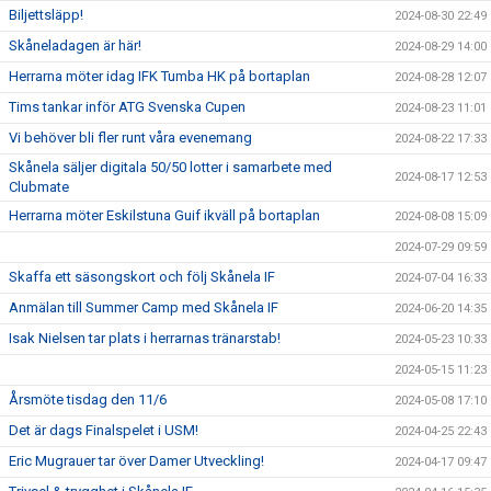
Biljettsläpp!
2024-08-30 22:49
Skåneladagen är här!
2024-08-29 14:00
Herrarna möter idag IFK Tumba HK på bortaplan
2024-08-28 12:07
Tims tankar inför ATG Svenska Cupen
2024-08-23 11:01
Vi behöver bli fler runt våra evenemang
2024-08-22 17:33
Skånela säljer digitala 50/50 lotter i samarbete med
2024-08-17 12:53
Clubmate
Herrarna möter Eskilstuna Guif ikväll på bortaplan
2024-08-08 15:09
2024-07-29 09:59
Skaffa ett säsongskort och följ Skånela IF
2024-07-04 16:33
Anmälan till Summer Camp med Skånela IF
2024-06-20 14:35
Isak Nielsen tar plats i herrarnas tränarstab!
2024-05-23 10:33
2024-05-15 11:23
Årsmöte tisdag den 11/6
2024-05-08 17:10
Det är dags Finalspelet i USM!
2024-04-25 22:43
Eric Mugrauer tar över Damer Utveckling!
2024-04-17 09:47