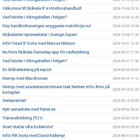
Välkomna till Skånela IF:s Höstlovshandboll.
2024-10-08 22:56
Vad händer i Vikingahallen i helgen?
2024-10-04 16:49
Köp handbollssveriges snyggaste matchtröja nu!
2024-10-04 13:08
Skånelaiter representerar i Sverige Cupen!
2024-10-04 11:34
Inför Ystad IF borta med Marcus Nilsson
2024-10-01 15:35
Nu finns Skånela Gameday-app för nedladdning
2024-09-27 17:00
Vad händer i Vikingahallen i helgen?
2024-09-27 11:45
En Skånelatalang på export
2024-09-26 09:00
Intervju med Max Broman
2024-09-24 11:16
Intervju med assisterande tränare Isak Nielsen inför Amo på
2024-09-19 21:29
bortaplan
Seriepremiär!
2024-09-13 20:09
Nytt samarbete med Parter.se
2024-09-06 08:50
Tränarutbildning (TU1)
2024-09-05 19:37
Snart startar våra bollskolor!
2024-09-02 09:49
Inför RIK borta med David Källemyr
2024-08-31 07:44