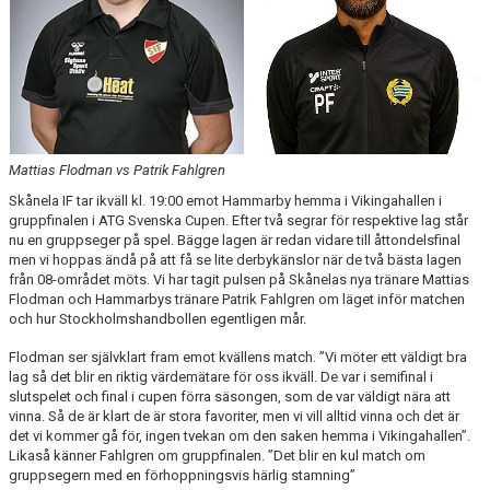
KALENDER
KONTAKT LAG
DOMARE/FUNKTIONÄRER
DOKUMENT
Mattias Flodman vs Patrik Fahlgren
Skånela IF tar ikväll kl. 19:00 emot Hammarby hemma i Vikingahallen i
LÄNKAR
gruppfinalen i ATG Svenska Cupen. Efter två segrar för respektive lag står
nu en gruppseger på spel. Bägge lagen är redan vidare till åttondelsfinal
KORTPLANSSPELEN
men vi hoppas ändå på att få se lite derbykänslor när de två bästa lagen
från 08-området möts. Vi har tagit pulsen på Skånelas nya tränare Mattias
Flodman och Hammarbys tränare Patrik Fahlgren om läget inför matchen
och hur Stockholmshandbollen egentligen mår.
Flodman ser självklart fram emot kvällens match. ”Vi möter ett väldigt bra
lag så det blir en riktig värdemätare för oss ikväll. De var i semifinal i
slutspelet och final i cupen förra säsongen, som de var väldigt nära att
vinna. Så de är klart de är stora favoriter, men vi vill alltid vinna och det är
det vi kommer gå för, ingen tvekan om den saken hemma i Vikingahallen”.
Likaså känner Fahlgren om gruppfinalen. ”Det blir en kul match om
gruppsegern med en förhoppningsvis härlig stamning”