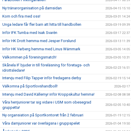
2026-04-17 08:59
Ny tränarorganisation på damsidan
2026-04-15 15:10
Kom och fira med oss!
2026-03-31 14:24
Unga ledare får fler barn att hitta till handbollen
2026-03-19 09:39
Inför IFK Tumba med Isak Svarèn
2026-03-17 22:37
Inför HK Drott hemma med Jesper Forslund
2026-03-13 11:39
Inför HK Varberg hemma med Linus Wärnmark
2026-03-05 14:05
Välkommen på föreningsmatch!
2026-03-05 10:31
Skånela IF bjuder in till föreläsning för företags- och
2026-02-23 16:51
idrottsledare!
Intervju med Filip Tapper inför fredagens derby
2026-02-19 15:14
Välkomna på Sportlovshandboll!
2026-02-17
Intervju med David Källemyr inför Kroppskultur hemma!
2026-02-08 08:58
Våra herrjuniorer tar sig vidare i USM som obesegrad
2026-02-05 10:40
gruppetta!
Ny organsiation på Sportkontoret från 2 februari
2026-01-19 12:15
Våra damjuniorer var överlägsna i gruppspelet
2026-01-04 19:50