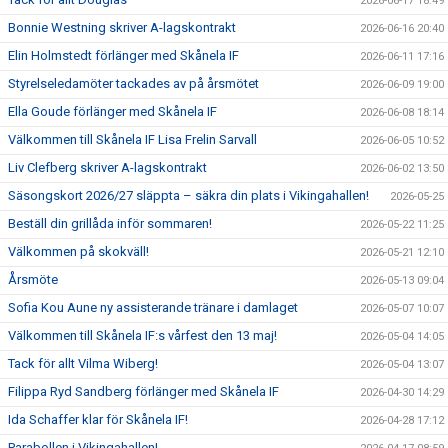
2026-06-17 18:49
Bonnie Westning skriver A-lagskontrakt
2026-06-16 20:40
Elin Holmstedt förlänger med Skånela IF
2026-06-11 17:16
Styrelseledamöter tackades av på årsmötet
2026-06-09 19:00
Ella Goude förlänger med Skånela IF
2026-06-08 18:14
Välkommen till Skånela IF Lisa Frelin Sarvall
2026-06-05 10:52
Liv Clefberg skriver A-lagskontrakt
2026-06-02 13:50
Säsongskort 2026/27 släppta – säkra din plats i Vikingahallen!
2026-05-25
Beställ din grillåda inför sommaren!
2026-05-22 11:25
Välkommen på skokväll!
2026-05-21 12:10
Årsmöte
2026-05-13 09:04
Sofia Kou Aune ny assisterande tränare i damlaget
2026-05-07 10:07
Välkommen till Skånela IF:s vårfest den 13 maj!
2026-05-04 14:05
Tack för allt Vilma Wiberg!
2026-05-04 13:07
Filippa Ryd Sandberg förlänger med Skånela IF
2026-04-30 14:29
Ida Schaffer klar för Skånela IF!
2026-04-28 17:12
Parabollen i Vikingahallen!