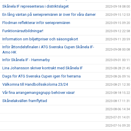
Skånela IF representeras i distriktslaget
2023-09-18 08:00
En lång väntan på seriepremiären är över för våra damer
2023-09-15 12:53
Flodman reflekterar inför seriepremiären
2023-09-15 09:20
Funktionärsutbildningar!
2023-09-12 22:58
Information om biljettpriser och säsongskort
2023-09-11 20:59
Inför åttondelsfinalen i ATG Svenska Cupen Skånela IF-
2023-09-08 00:08
Amo HK
Inför Skånela IF - Hammarby
2023-09-01 00:11
Lina Johansson skriver kontrakt med Skånela IF
2023-08-28 21:45
Dags för ATG Svenska Cupen igen för herrarna
2023-08-26 09:16
Välkomna till Handbollsskolorna 23/24
2023-08-21 12:30
Vår fina arrangemangsgrupp behöver växa!
2023-08-18 15:22
Skånelakvällen framflyttad
2023-08-17 11:31
2023-08-06 14:34
2023-07-31 14:01
2023-07-16 09:20