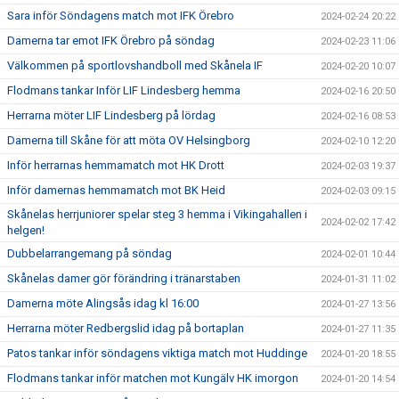
Sara inför Söndagens match mot IFK Örebro
2024-02-24 20:22
Damerna tar emot IFK Örebro på söndag
2024-02-23 11:06
Välkommen på sportlovshandboll med Skånela IF
2024-02-20 10:07
Flodmans tankar Inför LIF Lindesberg hemma
2024-02-16 20:50
Herrarna möter LIF Lindesberg på lördag
2024-02-16 08:53
Damerna till Skåne för att möta OV Helsingborg
2024-02-10 12:20
Inför herrarnas hemmamatch mot HK Drott
2024-02-03 19:37
Inför damernas hemmamatch mot BK Heid
2024-02-03 09:15
Skånelas herrjuniorer spelar steg 3 hemma i Vikingahallen i
2024-02-02 17:42
helgen!
Dubbelarrangemang på söndag
2024-02-01 10:44
Skånelas damer gör förändring i tränarstaben
2024-01-31 11:02
Damerna möte Alingsås idag kl 16:00
2024-01-27 13:56
Herrarna möter Redbergslid idag på bortaplan
2024-01-27 11:35
Patos tankar inför söndagens viktiga match mot Huddinge
2024-01-20 18:55
Flodmans tankar inför matchen mot Kungälv HK imorgon
2024-01-20 14:54