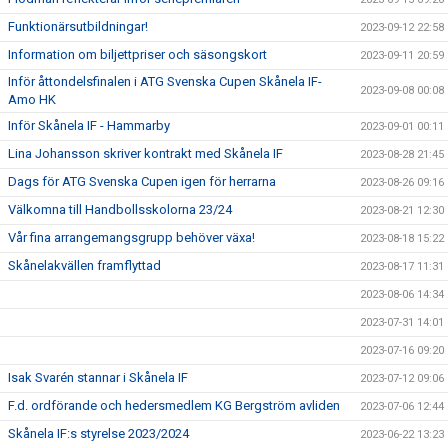
Funktionärsutbildningar!
2023-09-12 22:58
Information om biljettpriser och säsongskort
2023-09-11 20:59
Inför åttondelsfinalen i ATG Svenska Cupen Skånela IF-
2023-09-08 00:08
Amo HK
Inför Skånela IF - Hammarby
2023-09-01 00:11
Lina Johansson skriver kontrakt med Skånela IF
2023-08-28 21:45
Dags för ATG Svenska Cupen igen för herrarna
2023-08-26 09:16
Välkomna till Handbollsskolorna 23/24
2023-08-21 12:30
Vår fina arrangemangsgrupp behöver växa!
2023-08-18 15:22
Skånelakvällen framflyttad
2023-08-17 11:31
2023-08-06 14:34
2023-07-31 14:01
2023-07-16 09:20
Isak Svarén stannar i Skånela IF
2023-07-12 09:06
F.d. ordförande och hedersmedlem KG Bergström avliden
2023-07-06 12:44
Skånela IF:s styrelse 2023/2024
2023-06-22 13:23