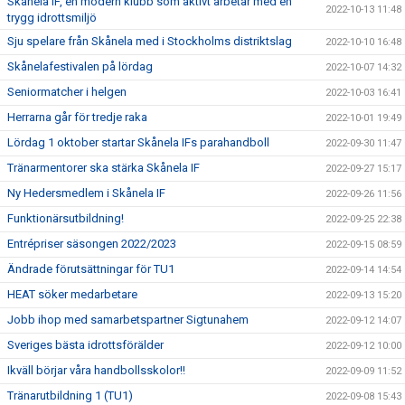
Skånela IF, en modern klubb som aktivt arbetar med en
2022-10-13 11:48
trygg idrottsmiljö
Sju spelare från Skånela med i Stockholms distriktslag
2022-10-10 16:48
Skånelafestivalen på lördag
2022-10-07 14:32
Seniormatcher i helgen
2022-10-03 16:41
Herrarna går för tredje raka
2022-10-01 19:49
Lördag 1 oktober startar Skånela IFs parahandboll
2022-09-30 11:47
Tränarmentorer ska stärka Skånela IF
2022-09-27 15:17
Ny Hedersmedlem i Skånela IF
2022-09-26 11:56
Funktionärsutbildning!
2022-09-25 22:38
Entrépriser säsongen 2022/2023
2022-09-15 08:59
Ändrade förutsättningar för TU1
2022-09-14 14:54
HEAT söker medarbetare
2022-09-13 15:20
Jobb ihop med samarbetspartner Sigtunahem
2022-09-12 14:07
Sveriges bästa idrottsförälder
2022-09-12 10:00
Ikväll börjar våra handbollsskolor!!
2022-09-09 11:52
Tränarutbildning 1 (TU1)
2022-09-08 15:43