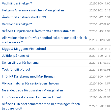
Vad händer i helgen?
2023-02-09 11:00
Helgens Allsvenska matcher i Vikingahallen
2023-02-02 13:15
Årets första nätverksträff 2023
2023-01-27 13:37
Vad händer i helgen?
2023-01-27 09:00
Skånela IF bjuder in till årets första nätverksfrukost!
2023-01-19 11:39
Alla verksamheter för våra handbollsskolor och Boll och lek
2023-01-12 09:34
startar vecka 2
Sigge & Maggans Minnesfond
2022-12-22 15:16
Jultider på kansliet
2022-12-20 12:16
Serien vänder för herrarna
2022-12-17 09:39
Tack för ditt bidrag!
2022-12-15 09:03
Inför HF Karlskrona med Max Broman
2022-12-09 14:07
Viktiga matcher för seniorlagen i helgen
2022-12-06 11:57
Nu är det dags för Lussekul i Vikingahallen
2022-12-06 10:18
Inför VästeråsIrsta med Fabian Lindholm!
2022-11-24 08:55
Skånela IF inleder samarbete med Bilprovningen för en
2022-11-23 10:01
tryggare idrott