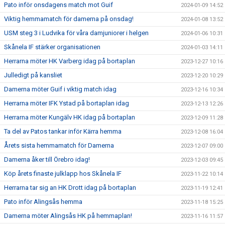
Pato inför onsdagens match mot Guif
2024-01-09 14:52
Viktig hemmamatch för damerna på onsdag!
2024-01-08 13:52
USM steg 3 i Ludvika för våra damjuniorer i helgen
2024-01-06 10:31
Skånela IF stärker organisationen
2024-01-03 14:11
Herrarna möter HK Varberg idag på bortaplan
2023-12-27 10:16
Julledigt på kansliet
2023-12-20 10:29
Damerna möter Guif i viktig match idag
2023-12-16 10:34
Herrarna möter IFK Ystad på bortaplan idag
2023-12-13 12:26
Herrarna möter Kungälv HK idag på bortaplan
2023-12-09 11:28
Ta del av Patos tankar inför Kärra hemma
2023-12-08 16:04
Årets sista hemmamatch för Damerna
2023-12-07 09:00
Damerna åker till Örebro idag!
2023-12-03 09:45
Köp årets finaste julklapp hos Skånela IF
2023-11-22 10:14
Herrarna tar sig an HK Drott idag på bortaplan
2023-11-19 12:41
Pato inför Alingsås hemma
2023-11-18 15:25
Damerna möter Alingsås HK på hemmaplan!
2023-11-16 11:57