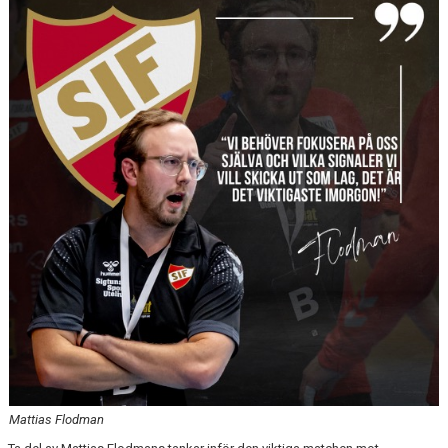
KALENDER
KONTAKT LAG
DOMARE/FUNKTIONÄRER
DOKUMENT
LÄNKAR
KORTPLANSSPELEN
Mattias Flodman