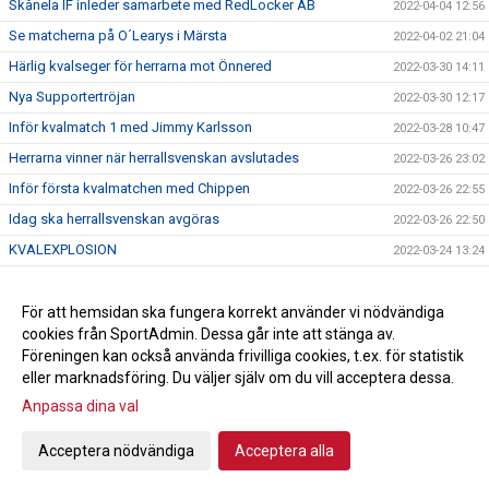
Skånela IF inleder samarbete med RedLocker AB
2022-04-04 12:56
Se matcherna på O´Learys i Märsta
2022-04-02 21:04
Härlig kvalseger för herrarna mot Önnered
2022-03-30 14:11
Nya Supportertröjan
2022-03-30 12:17
Inför kvalmatch 1 med Jimmy Karlsson
2022-03-28 10:47
Herrarna vinner när herrallsvenskan avslutades
2022-03-26 23:02
Inför första kvalmatchen med Chippen
2022-03-26 22:55
Idag ska herrallsvenskan avgöras
2022-03-26 22:50
KVALEXPLOSION
2022-03-24 13:24
Herrarna klara för kval till Handbollsligan
2022-03-23 13:57
Anna Mossberg förlänger med Skånela IF
För att hemsidan ska fungera korrekt använder vi nödvändiga
2022-03-15 10:13
cookies från SportAdmin. Dessa går inte att stänga av.
Alexandra Schaerlund skriver nytt!
2022-03-11 10:15
Föreningen kan också använda frivilliga cookies, t.ex. för statistik
eller marknadsföring. Du väljer själv om du vill acceptera dessa.
Anpassa dina val
Cookie-inställningar
Gå till Webbversion
Acceptera nödvändiga
Acceptera alla