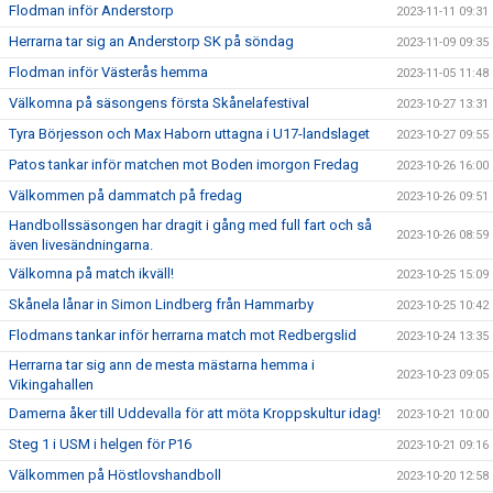
Flodman inför Anderstorp
2023-11-11 09:31
Herrarna tar sig an Anderstorp SK på söndag
2023-11-09 09:35
Flodman inför Västerås hemma
2023-11-05 11:48
Välkomna på säsongens första Skånelafestival
2023-10-27 13:31
Tyra Börjesson och Max Haborn uttagna i U17-landslaget
2023-10-27 09:55
Patos tankar inför matchen mot Boden imorgon Fredag
2023-10-26 16:00
Välkommen på dammatch på fredag
2023-10-26 09:51
Handbollssäsongen har dragit i gång med full fart och så
2023-10-26 08:59
även livesändningarna.
Välkomna på match ikväll!
2023-10-25 15:09
Skånela lånar in Simon Lindberg från Hammarby
2023-10-25 10:42
Flodmans tankar inför herrarna match mot Redbergslid
2023-10-24 13:35
Herrarna tar sig ann de mesta mästarna hemma i
2023-10-23 09:05
Vikingahallen
Damerna åker till Uddevalla för att möta Kroppskultur idag!
2023-10-21 10:00
Steg 1 i USM i helgen för P16
2023-10-21 09:16
Välkommen på Höstlovshandboll
2023-10-20 12:58