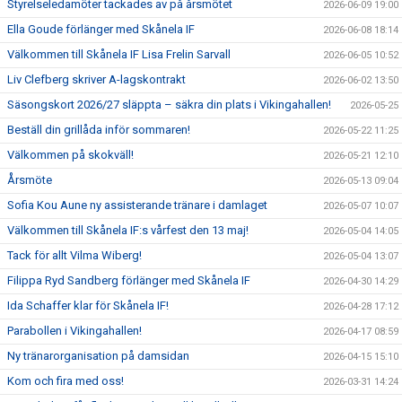
Styrelseledamöter tackades av på årsmötet
2026-06-09 19:00
Ella Goude förlänger med Skånela IF
2026-06-08 18:14
Välkommen till Skånela IF Lisa Frelin Sarvall
2026-06-05 10:52
Liv Clefberg skriver A-lagskontrakt
2026-06-02 13:50
Säsongskort 2026/27 släppta – säkra din plats i Vikingahallen!
2026-05-25
Beställ din grillåda inför sommaren!
2026-05-22 11:25
Välkommen på skokväll!
2026-05-21 12:10
Årsmöte
2026-05-13 09:04
Sofia Kou Aune ny assisterande tränare i damlaget
2026-05-07 10:07
Välkommen till Skånela IF:s vårfest den 13 maj!
2026-05-04 14:05
Tack för allt Vilma Wiberg!
2026-05-04 13:07
Filippa Ryd Sandberg förlänger med Skånela IF
2026-04-30 14:29
Ida Schaffer klar för Skånela IF!
2026-04-28 17:12
Parabollen i Vikingahallen!
2026-04-17 08:59
Ny tränarorganisation på damsidan
2026-04-15 15:10
Kom och fira med oss!
2026-03-31 14:24