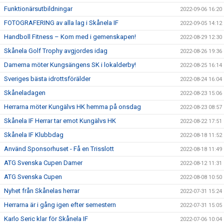
Funktionärsutbildningar
2022-09-06 16:20
FOTOGRAFERING av alla lag i Skånela IF
2022-09-05 14:12
Handboll Fitness – Kom med i gemenskapen!
2022-08-29 12:30
Skånela Golf Trophy avgjordes idag
2022-08-26 19:36
Damerna möter Kungsängens SK i lokalderby!
2022-08-25 16:14
Sveriges bästa idrottsförälder
2022-08-24 16:04
Skåneladagen
2022-08-23 15:06
Herrarna möter Kungälvs HK hemma på onsdag
2022-08-23 08:57
Skånela IF Herrar tar emot Kungälvs HK
2022-08-22 17:51
Skånela IF Klubbdag
2022-08-18 11:52
Använd Sponsorhuset - Få en Trisslott
2022-08-18 11:49
ATG Svenska Cupen Damer
2022-08-12 11:31
ATG Svenska Cupen
2022-08-08 10:50
Nyhet från Skånelas herrar
2022-07-31 15:24
Herrarna är i gång igen efter semestern
2022-07-31 15:05
Karlo Seric klar för Skånela IF
2022-07-06 10:04