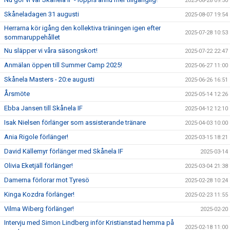
2025-08-28 09:50
Skåneladagen 31 augusti
2025-08-07 19:54
Herrarna kör igång den kollektiva träningen igen efter
2025-07-28 10:53
sommaruppehållet
Nu släpper vi våra säsongskort!
2025-07-22 22:47
Anmälan öppen till Summer Camp 2025!
2025-06-27 11:00
Skånela Masters - 20:e augusti
2025-06-26 16:51
Årsmöte
2025-05-14 12:26
Ebba Jansen till Skånela IF
2025-04-12 12:10
Isak Nielsen förlänger som assisterande tränare
2025-04-03 10:00
Ania Rigole förlänger!
2025-03-15 18:21
David Källemyr förlänger med Skånela IF
2025-03-14
Olivia Eketjäll förlänger!
2025-03-04 21:38
Damerna förlorar mot Tyresö
2025-02-28 10:24
Kinga Kozdra förlänger!
2025-02-23 11:55
Vilma Wiberg förlänger!
2025-02-20
Intervju med Simon Lindberg inför Kristianstad hemma på
2025-02-18 11:00