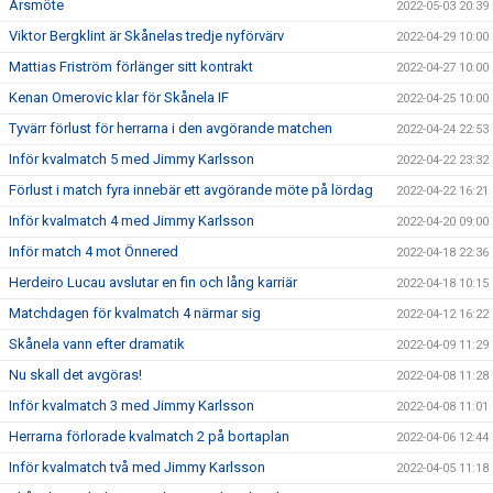
Årsmöte
2022-05-03 20:39
Viktor Bergklint är Skånelas tredje nyförvärv
2022-04-29 10:00
Mattias Friström förlänger sitt kontrakt
2022-04-27 10:00
Kenan Omerovic klar för Skånela IF
2022-04-25 10:00
Tyvärr förlust för herrarna i den avgörande matchen
2022-04-24 22:53
Inför kvalmatch 5 med Jimmy Karlsson
2022-04-22 23:32
Förlust i match fyra innebär ett avgörande möte på lördag
2022-04-22 16:21
Inför kvalmatch 4 med Jimmy Karlsson
2022-04-20 09:00
Inför match 4 mot Önnered
2022-04-18 22:36
Herdeiro Lucau avslutar en fin och lång karriär
2022-04-18 10:15
Matchdagen för kvalmatch 4 närmar sig
2022-04-12 16:22
Skånela vann efter dramatik
2022-04-09 11:29
Nu skall det avgöras!
2022-04-08 11:28
Inför kvalmatch 3 med Jimmy Karlsson
2022-04-08 11:01
Herrarna förlorade kvalmatch 2 på bortaplan
2022-04-06 12:44
Inför kvalmatch två med Jimmy Karlsson
2022-04-05 11:18