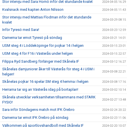
Stor intervju med Sara Hornö inför det stundande kvalet
2024-04-05 16:29
Kvalsnack med kapten Anton Nilsson
2024-04-05 11:43
Stor intervju med Mattias Flodman inför det stundande
2024-03-29 08:15
kvalet
Inför Tyresö med Sara!
2024-03-23 12:59
Damerna tar emot Tyresö på söndag
2024-03-21 14:01
USM steg 4 i Löddeköpinge för pojkar 14 i helgen
2024-03-15 23:01
USM steg 4 för F16 i Västerås under helgen
2024-03-15 22:57
Filippa Ryd Sandberg förlänger med Skånela IF
2024-03-12 16:27
Skånelas damjuniorer åker till Västerås för steg 4 i USM i
2024-03-08 22:21
helgen!
Skånelas pojkar 16 spelar SM steg 4 hemma i helgen
2024-03-08 17:16
Herrarna tar sig an Västerås idag på bortaplan!
2024-03-02 10:14
Skånela utvecklar verksamheten tillsammans med STARK
2024-02-27 13:48
FYSIO!
Sara inför Söndagens match mot IFK Örebro
2024-02-24 20:22
Damerna tar emot IFK Örebro på söndag
2024-02-23 11:06
Välkommen på sportlovshandboll med Skånela IF
2024-02-20 10:07