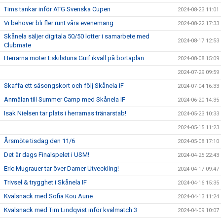
Tims tankar inför ATG Svenska Cupen
2024-08-23 11:01
Vi behöver bli fler runt våra evenemang
2024-08-22 17:33
Skånela säljer digitala 50/50 lotter i samarbete med
2024-08-17 12:53
Clubmate
Herrarna möter Eskilstuna Guif ikväll på bortaplan
2024-08-08 15:09
2024-07-29 09:59
Skaffa ett säsongskort och följ Skånela IF
2024-07-04 16:33
Anmälan till Summer Camp med Skånela IF
2024-06-20 14:35
Isak Nielsen tar plats i herrarnas tränarstab!
2024-05-23 10:33
2024-05-15 11:23
Årsmöte tisdag den 11/6
2024-05-08 17:10
Det är dags Finalspelet i USM!
2024-04-25 22:43
Eric Mugrauer tar över Damer Utveckling!
2024-04-17 09:47
Trivsel & trygghet i Skånela IF
2024-04-16 15:35
Kvalsnack med Sofia Kou Aune
2024-04-13 11:24
Kvalsnack med Tim Lindqvist inför kvalmatch 3
2024-04-09 10:07