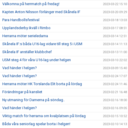
Välkomna på herrmatch på fredag!
2023-03-22 15:10
Kapten Anton Nilsson förlänger med Skånela IF
2023-03-20 09:29
Para Handbollsfestival
2023-03-18 13:03
Upplandsderby ikväll i Rimbo
2023-03-17 08:51
Herrarna möter serieledarna
2023-03-14 12:51
Skånela IF:s båda U16-lag vidare till steg 5 i USM
2023-03-14 11:13
Skånela IF anställer klubbchef
2023-03-13 11:00
USM steg 4 för våra U16-lag under helgen
2023-03-10 22:02
Vad händer i helgen?
2023-03-09 15:40
Vad händer i helgen?
2023-02-24 17:07
Herrarna möter HK Torslanda Elit borta på lördag
2023-02-24 11:46
Förändringar på kansliet
2023-02-21 16:48
Ny utmaning för Damerna på söndag..
2023-02-16 18:00
Vad händer i helgen?
2023-02-16 09:05
Viktig match för herrarna om kvalplatsen på lördag
2023-02-15 10:52
Båda våra seniorlag spelar borta i helgen!
2023-02-10 14:13