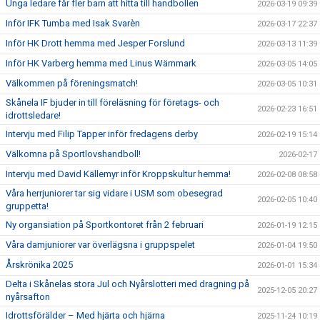
Unga ledare får fler barn att hitta till handbollen
2026-03-19 09:39
Inför IFK Tumba med Isak Svarèn
2026-03-17 22:37
Inför HK Drott hemma med Jesper Forslund
2026-03-13 11:39
Inför HK Varberg hemma med Linus Wärnmark
2026-03-05 14:05
Välkommen på föreningsmatch!
2026-03-05 10:31
Skånela IF bjuder in till föreläsning för företags- och
2026-02-23 16:51
idrottsledare!
Intervju med Filip Tapper inför fredagens derby
2026-02-19 15:14
Välkomna på Sportlovshandboll!
2026-02-17
Intervju med David Källemyr inför Kroppskultur hemma!
2026-02-08 08:58
Våra herrjuniorer tar sig vidare i USM som obesegrad
2026-02-05 10:40
gruppetta!
Ny organsiation på Sportkontoret från 2 februari
2026-01-19 12:15
Våra damjuniorer var överlägsna i gruppspelet
2026-01-04 19:50
Årskrönika 2025
2026-01-01 15:34
Delta i Skånelas stora Jul och Nyårslotteri med dragning på
2025-12-05 20:27
nyårsafton
Idrottsförälder – Med hjärta och hjärna
2025-11-24 10:19