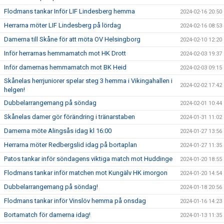
Flodmans tankar Inför LIF Lindesberg hemma
2024-02-16 20:50
Herrarna möter LIF Lindesberg på lördag
2024-02-16 08:53
Damerna till Skåne för att möta OV Helsingborg
2024-02-10 12:20
Inför herrarnas hemmamatch mot HK Drott
2024-02-03 19:37
Inför damernas hemmamatch mot BK Heid
2024-02-03 09:15
Skånelas herrjuniorer spelar steg 3 hemma i Vikingahallen i
2024-02-02 17:42
helgen!
Dubbelarrangemang på söndag
2024-02-01 10:44
Skånelas damer gör förändring i tränarstaben
2024-01-31 11:02
Damerna möte Alingsås idag kl 16:00
2024-01-27 13:56
Herrarna möter Redbergslid idag på bortaplan
2024-01-27 11:35
Patos tankar inför söndagens viktiga match mot Huddinge
2024-01-20 18:55
Flodmans tankar inför matchen mot Kungälv HK imorgon
2024-01-20 14:54
Dubbelarrangemang på söndag!
2024-01-18 20:56
Flodmans tankar inför Vinslöv hemma på onsdag
2024-01-16 14:23
Bortamatch för damerna idag!
2024-01-13 11:35