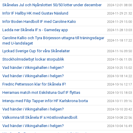
Skånelas Jul och Nyårslotteri 50/50 lotter under december
2024-12-01 08:00
Inför IF Hallby HK med Gustav Näslund
2024-11-29 21:32
Inför Boden Handboll IF med Caroline Kalio
2024-11-29 15:00
Ladda ner Skånela IF:s - Gameday app
2024-11-28 13:03
Caroline Kallio och Tyra Börjesson uttagna till träningsdagar
2024-11-18 17:22
med U-landslaget
Lyckad Sverige Cup för våra Skånelaiter
2024-11-16 09:50
Stockholmsderbyt lockar storpublik
2024-11-06 11:05
Vad händer i Vikingahallen i helgen?
2024-10-25 15:02
Vad händer i Vikingahallen i helgen?
2024-10-18 14:22
Fredric Pettersson klar för Skånela IF!
2024-10-16 12:17
Herrarnas match mot Eskilstuna Guif IF flyttas
2024-10-15 18:03
Intervju med Filip Tapper inför HF Karlskrona borta
2024-10-11 09:16
Vad händer i Vikingahallen i helgen?
2024-10-10 20:42
Välkomna till Skånela IF:s Höstlovshandboll.
2024-10-08 22:56
Vad händer i Vikingahallen i helgen?
2024-10-04 16:49