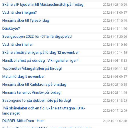
Skånela IF bjuder in till Mustaschmatch på fredag
2022-11-21 10:29
Vad händer i helgen?
2022-11-18 09:57
Herrarna åker till Tyresö idag
2022-11-17 10:49
Däckbyte?
2022-11-16 11:40
Sverigecupen 2022 för -07 är färdigspelad
2022-11-15 20:26
Vad händer i hallen
2022-11-11 10:30
Skånelafestivalen igen på lördag 12 november
2022-11-10 14:58
Handbollsfest på söndag i Vikingahallen igen!
2022-11-08 15:13
Toppmöte i Vikingahallen på lördag!
2022-11-04 11:12
Match lördag 5 november
2022-11-01 09:57
Herrarna åker till Karlskrona på onsdag
2022-10-25 10:55
Herrarna tar emot Vinslöv på lördag
2022-10-21 11:48
Säsongens första dubbelmöte på lördag!
2022-10-18 13:23
Två Skånelaiter och en f.d. Skånelait uttagna i U16-
2022-10-17 12:08
landslaget
DUBBEL Möte Dam - Herr
2022-10-14 07:38