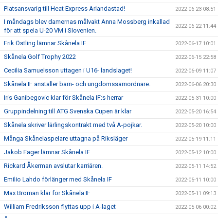
Platsansvarig till Heat Express Arlandastad!
2022-06-23 08:51
I måndags blev damernas målvakt Anna Mossberg inkallad
2022-06-22 11:44
för att spela U-20 VM i Slovenien.
Erik Östling lämnar Skånela IF
2022-06-17 10:01
Skånela Golf Trophy 2022
2022-06-15 22:58
Cecilia Samuelsson uttagen i U16- landslaget!
2022-06-09 11:07
Skånela IF anställer barn- och ungdomssamordnare.
2022-06-06 20:30
Iris Ganibegovic klar för Skånela IF:s herrar
2022-05-31 10:00
Gruppindelning till ATG Svenska Cupen är klar
2022-05-20 16:54
Skånela skriver lärlingskontrakt med två A-pojkar.
2022-05-20 10:00
Många Skånelaspelare uttagna på Riksläger
2022-05-19 11:11
Jakob Fager lämnar Skånela IF
2022-05-12 10:00
Rickard Åkerman avslutar karriären.
2022-05-11 14:52
Emilio Lahdo förlänger med Skånela IF
2022-05-11 10:00
Max Broman klar för Skånela IF
2022-05-11 09:13
William Fredriksson flyttas upp i A-laget
2022-05-06 00:02