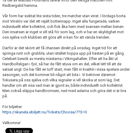
Ta del av Mattias Flodmans tankar inför den viktiga matchen mot
Redbergslid hemma.
Vår form har sviktat lite sista tiden, tre matcher utan vinst. I lördags borta
mot Vinslöv var det ett rejält bottennapp. Inget alla fungerade, varken
individuellt eller kollektivt, och fick åka hem med svansen mellan benen.
Den insatsen är inget vi vill stå för som lag, och vi har en skyldighet mot
oss själva och klubben att göra allt vi kan för att vända trenden.
Därför är det skönt att få chansen direkt på onsdag. Inget tid för att
springa runt och grubbla, utan istället hoppa upp på hästen på en gång.
Celebert besök av mesta mästarna i Vikingahallen. Efter att ha åkt ut
Handbollsligan i fjol, så har de fått stuva om en del, vilket lett till att de
satsat ungt. De har fått en tuff start, men fått in kvalité i vissa spelare under
säsongen, och det kommer bli något att bita i. Vi behöver däremot
fokusera på oss själva och vilka signaler vi vill skicka ut som lag. Det
handlar om att visa vad man är gjord av, både individuellt och kollektivt.
Men också släppa handbromsen, ned med axlarna och göra det vi är bra
på.
För biljetter:
https://skanela.ebiljett.nu/Tickets/Choose/7?S=0
Välkomna!