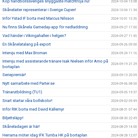
Köp handbollssveriges snyggaste matchtröja nu!
2024-10-04 13:08
Skånelaiter representerar i Sverige Cupen!
2024-10-04 11:34
Inför Ystad IF borta med Marcus Nilsson
2024-10-01 15:35
Nu finns Skånela Gameday-app för nedladdning
2024-09-27 17:00
Vad händer i Vikingahallen i helgen?
2024-09-27 11:45
En Skånelatalang på export
2024-09-26 09:00
Intervju med Max Broman
2024-09-24 11:16
Intervju med assisterande tränare Isak Nielsen inför Amo på
2024-09-19 21:29
bortaplan
Seriepremiär!
2024-09-13 20:09
Nytt samarbete med Parter.se
2024-09-06 08:50
Tränarutbildning (TU1)
2024-09-05 19:37
Snart startar våra bollskolor!
2024-09-02 09:49
Inför RIK borta med David Källemyr
2024-08-31 07:44
Biljettsläpp!
2024-08-30 22:49
Skåneladagen är här!
2024-08-29 14:00
Herrarna möter idag IFK Tumba HK på bortaplan
2024-08-28 12:07