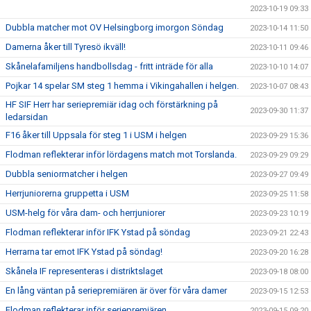
2023-10-19 09:33
Dubbla matcher mot OV Helsingborg imorgon Söndag
2023-10-14 11:50
Damerna åker till Tyresö ikväll!
2023-10-11 09:46
Skånelafamiljens handbollsdag - fritt inträde för alla
2023-10-10 14:07
Pojkar 14 spelar SM steg 1 hemma i Vikingahallen i helgen.
2023-10-07 08:43
HF SIF Herr har seriepremiär idag och förstärkning på
2023-09-30 11:37
ledarsidan
F16 åker till Uppsala för steg 1 i USM i helgen
2023-09-29 15:36
Flodman reflekterar inför lördagens match mot Torslanda.
2023-09-29 09:29
Dubbla seniormatcher i helgen
2023-09-27 09:49
Herrjuniorerna gruppetta i USM
2023-09-25 11:58
USM-helg för våra dam- och herrjuniorer
2023-09-23 10:19
Flodman reflekterar inför IFK Ystad på söndag
2023-09-21 22:43
Herrarna tar emot IFK Ystad på söndag!
2023-09-20 16:28
Skånela IF representeras i distriktslaget
2023-09-18 08:00
En lång väntan på seriepremiären är över för våra damer
2023-09-15 12:53
Flodman reflekterar inför seriepremiären
2023-09-15 09:20