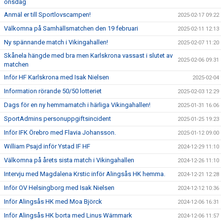
onsdag
Anmäl er till Sportlovscampen!
2025-02-17 09:22
Välkomna på Samhällsmatchen den 19 februari
2025-02-11 12:13
Ny spännande match i Vikingahallen!
2025-02-07 11:20
Skånela hängde med bra men Karlskrona vassast i slutet av
2025-02-06 09:31
matchen
Inför HF Karlskrona med Isak Nielsen
2025-02-04
Information rörande 50/50 lotteriet
2025-02-03 12:29
Dags för en ny hemmamatch i härliga Vikingahallen!
2025-01-31 16:06
SportAdmins personuppgiftsincident
2025-01-25 19:23
Inför IFK Örebro med Flavia Johansson.
2025-01-12 09:00
William Psajd inför Ystad IF HF
2024-12-29 11:10
Välkomna på årets sista match i Vikingahallen
2024-12-26 11:10
Intervju med Magdalena Krstic inför Alingsås HK hemma.
2024-12-21 12:28
Inför OV Helsingborg med Isak Nielsen
2024-12-12 10:36
Inför Alingsås HK med Moa Björck
2024-12-06 16:31
Inför Alingsås HK borta med Linus Wärnmark
2024-12-06 11:57