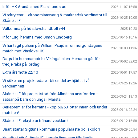
Inför HK Aranäs med Elias Lundstad
2025-11-07 16:58
Vi rekryterar – ekonomiansvarig & marknadskoordinator till
2025-10-25 10:05
Skånela IF
Välkomna på höstlovshandboll v44
2025-10-23
Inför Lugi hemma med Simon Lindberg
2025-10-16 10:16
Vi har tagit pulsen på William Psajd inför morgondagens
2025-10-03 11:36
match mot Vinslövs HK
Dags för hemmamatch i Vikingahallen. Herrarna går för
2025-10-02 22:02
tredje raka på lördag!
Extra årsmöte 22/10
2025-10-01 17:57
Vi söker en projektledare - bli en del av hjärtat i vår
2025-09-26 12:26
verksamhet!
Skånela IF får projektstöd från Allmänna arvsfonden –
2025-09-24 19:13
satsar på barn och unga i Märsta
Seriepremiär för herrarna - köp 50/50 lotter innan och under
2025-09-16 22:24
matchen!
Skånela IF rekryterar tränarutvecklare!
2025-09-12 16:50
Snart startar Sigtuna kommuns populäraste bollskolor!
2025-08-29 00:54
Nu gör vi vår Skånela IF - loppis ännu mer tillgänglig!