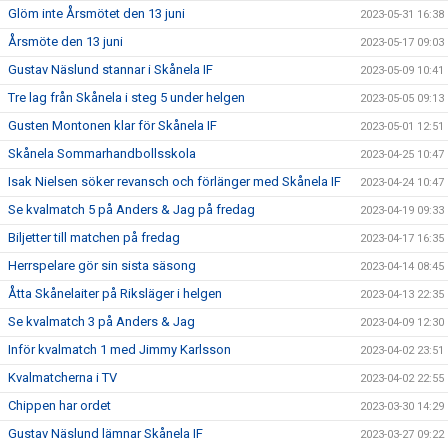
Glöm inte Årsmötet den 13 juni
2023-05-31 16:38
Årsmöte den 13 juni
2023-05-17 09:03
Gustav Näslund stannar i Skånela IF
2023-05-09 10:41
Tre lag från Skånela i steg 5 under helgen
2023-05-05 09:13
Gusten Montonen klar för Skånela IF
2023-05-01 12:51
Skånela Sommarhandbollsskola
2023-04-25 10:47
Isak Nielsen söker revansch och förlänger med Skånela IF
2023-04-24 10:47
Se kvalmatch 5 på Anders & Jag på fredag
2023-04-19 09:33
Biljetter till matchen på fredag
2023-04-17 16:35
Herrspelare gör sin sista säsong
2023-04-14 08:45
Åtta Skånelaiter på Riksläger i helgen
2023-04-13 22:35
Se kvalmatch 3 på Anders & Jag
2023-04-09 12:30
Inför kvalmatch 1 med Jimmy Karlsson
2023-04-02 23:51
Kvalmatcherna i TV
2023-04-02 22:55
Chippen har ordet
2023-03-30 14:29
Gustav Näslund lämnar Skånela IF
2023-03-27 09:22