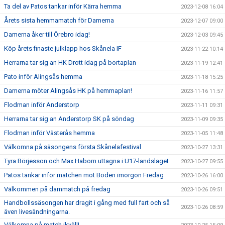
Ta del av Patos tankar inför Kärra hemma
2023-12-08 16:04
Årets sista hemmamatch för Damerna
2023-12-07 09:00
Damerna åker till Örebro idag!
2023-12-03 09:45
Köp årets finaste julklapp hos Skånela IF
2023-11-22 10:14
Herrarna tar sig an HK Drott idag på bortaplan
2023-11-19 12:41
Pato inför Alingsås hemma
2023-11-18 15:25
Damerna möter Alingsås HK på hemmaplan!
2023-11-16 11:57
Flodman inför Anderstorp
2023-11-11 09:31
Herrarna tar sig an Anderstorp SK på söndag
2023-11-09 09:35
Flodman inför Västerås hemma
2023-11-05 11:48
Välkomna på säsongens första Skånelafestival
2023-10-27 13:31
Tyra Börjesson och Max Haborn uttagna i U17-landslaget
2023-10-27 09:55
Patos tankar inför matchen mot Boden imorgon Fredag
2023-10-26 16:00
Välkommen på dammatch på fredag
2023-10-26 09:51
Handbollssäsongen har dragit i gång med full fart och så
2023-10-26 08:59
även livesändningarna.
Välkomna på match ikväll!