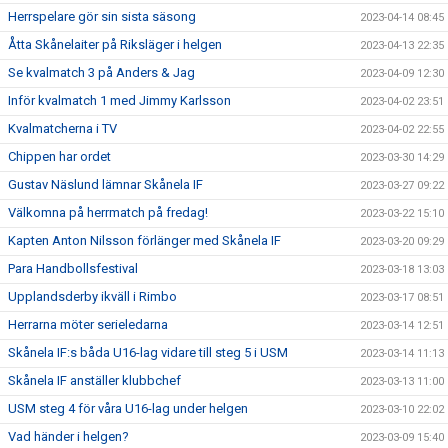
Herrspelare gör sin sista säsong
2023-04-14 08:45
Åtta Skånelaiter på Riksläger i helgen
2023-04-13 22:35
Se kvalmatch 3 på Anders & Jag
2023-04-09 12:30
Inför kvalmatch 1 med Jimmy Karlsson
2023-04-02 23:51
Kvalmatcherna i TV
2023-04-02 22:55
Chippen har ordet
2023-03-30 14:29
Gustav Näslund lämnar Skånela IF
2023-03-27 09:22
Välkomna på herrmatch på fredag!
2023-03-22 15:10
Kapten Anton Nilsson förlänger med Skånela IF
2023-03-20 09:29
Para Handbollsfestival
2023-03-18 13:03
Upplandsderby ikväll i Rimbo
2023-03-17 08:51
Herrarna möter serieledarna
2023-03-14 12:51
Skånela IF:s båda U16-lag vidare till steg 5 i USM
2023-03-14 11:13
Skånela IF anställer klubbchef
2023-03-13 11:00
USM steg 4 för våra U16-lag under helgen
2023-03-10 22:02
Vad händer i helgen?
2023-03-09 15:40