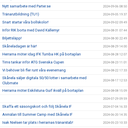
Nytt samarbete med Parter.se
2024-09-06 08:50
Tränarutbildning (TU1)
2024-09-05 19:37
Snart startar våra bollskolor!
2024-09-02 09:49
Inför RIK borta med David Källemyr
2024-08-31 07:44
Biljettsläpp!
2024-08-30 22:49
Skåneladagen är här!
2024-08-29 14:00
Herrarna möter idag IFK Tumba HK på bortaplan
2024-08-28 12:07
Tims tankar inför ATG Svenska Cupen
2024-08-23 11:01
Vi behöver bli fler runt våra evenemang
2024-08-22 17:33
Skånela säljer digitala 50/50 lotter i samarbete med
2024-08-17 12:53
Clubmate
Herrarna möter Eskilstuna Guif ikväll på bortaplan
2024-08-08 15:09
2024-07-29 09:59
Skaffa ett säsongskort och följ Skånela IF
2024-07-04 16:33
Anmälan till Summer Camp med Skånela IF
2024-06-20 14:35
Isak Nielsen tar plats i herrarnas tränarstab!
2024-05-23 10:33