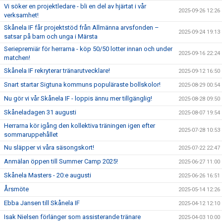
Vi söker en projektledare - bli en del av hjärtat i vår
2025-09-26 12:26
verksamhet!
Skånela IF får projektstöd från Allmänna arvsfonden –
2025-09-24 19:13
satsar på barn och unga i Märsta
Seriepremiär för herrarna - köp 50/50 lotter innan och under
2025-09-16 22:24
matchen!
Skånela IF rekryterar tränarutvecklare!
2025-09-12 16:50
Snart startar Sigtuna kommuns populäraste bollskolor!
2025-08-29 00:54
Nu gör vi vår Skånela IF - loppis ännu mer tillgänglig!
2025-08-28 09:50
Skåneladagen 31 augusti
2025-08-07 19:54
Herrarna kör igång den kollektiva träningen igen efter
2025-07-28 10:53
sommaruppehållet
Nu släpper vi våra säsongskort!
2025-07-22 22:47
Anmälan öppen till Summer Camp 2025!
2025-06-27 11:00
Skånela Masters - 20:e augusti
2025-06-26 16:51
Årsmöte
2025-05-14 12:26
Ebba Jansen till Skånela IF
2025-04-12 12:10
Isak Nielsen förlänger som assisterande tränare
2025-04-03 10:00