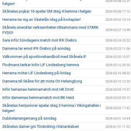
2024-03-08 22:21
helgen!
Skånelas pojkar 16 spelar SM steg 4 hemma i helgen
2024-03-08 17:16
Herrarna tar sig an Västerås idag på bortaplan!
2024-03-02 10:14
Skånela utvecklar verksamheten tillsammans med STARK
2024-02-27 13:48
FYSIO!
Sara inför Söndagens match mot IFK Örebro
2024-02-24 20:22
Damerna tar emot IFK Örebro på söndag
2024-02-23 11:06
Välkommen på sportlovshandboll med Skånela IF
2024-02-20 10:07
Flodmans tankar Inför LIF Lindesberg hemma
2024-02-16 20:50
Herrarna möter LIF Lindesberg på lördag
2024-02-16 08:53
Damerna till Skåne för att möta OV Helsingborg
2024-02-10 12:20
Inför herrarnas hemmamatch mot HK Drott
2024-02-03 19:37
Inför damernas hemmamatch mot BK Heid
2024-02-03 09:15
Skånelas herrjuniorer spelar steg 3 hemma i Vikingahallen i
2024-02-02 17:42
helgen!
Dubbelarrangemang på söndag
2024-02-01 10:44
Skånelas damer gör förändring i tränarstaben
2024-01-31 11:02