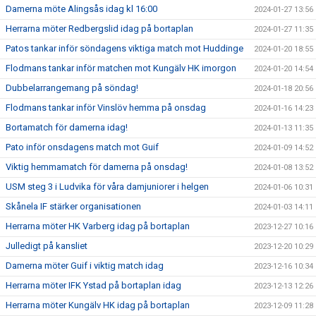
Damerna möte Alingsås idag kl 16:00
2024-01-27 13:56
Herrarna möter Redbergslid idag på bortaplan
2024-01-27 11:35
Patos tankar inför söndagens viktiga match mot Huddinge
2024-01-20 18:55
Flodmans tankar inför matchen mot Kungälv HK imorgon
2024-01-20 14:54
Dubbelarrangemang på söndag!
2024-01-18 20:56
Flodmans tankar inför Vinslöv hemma på onsdag
2024-01-16 14:23
Bortamatch för damerna idag!
2024-01-13 11:35
Pato inför onsdagens match mot Guif
2024-01-09 14:52
Viktig hemmamatch för damerna på onsdag!
2024-01-08 13:52
USM steg 3 i Ludvika för våra damjuniorer i helgen
2024-01-06 10:31
Skånela IF stärker organisationen
2024-01-03 14:11
Herrarna möter HK Varberg idag på bortaplan
2023-12-27 10:16
Julledigt på kansliet
2023-12-20 10:29
Damerna möter Guif i viktig match idag
2023-12-16 10:34
Herrarna möter IFK Ystad på bortaplan idag
2023-12-13 12:26
Herrarna möter Kungälv HK idag på bortaplan
2023-12-09 11:28