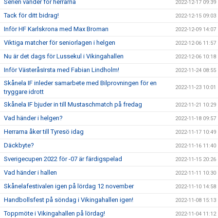
Serien vänder för herrarna
2022-12-17 09:39
Tack för ditt bidrag!
2022-12-15 09:03
Inför HF Karlskrona med Max Broman
2022-12-09 14:07
Viktiga matcher för seniorlagen i helgen
2022-12-06 11:57
Nu är det dags för Lussekul i Vikingahallen
2022-12-06 10:18
Inför VästeråsIrsta med Fabian Lindholm!
2022-11-24 08:55
Skånela IF inleder samarbete med Bilprovningen för en
2022-11-23 10:01
tryggare idrott
Skånela IF bjuder in till Mustaschmatch på fredag
2022-11-21 10:29
Vad händer i helgen?
2022-11-18 09:57
Herrarna åker till Tyresö idag
2022-11-17 10:49
Däckbyte?
2022-11-16 11:40
Sverigecupen 2022 för -07 är färdigspelad
2022-11-15 20:26
Vad händer i hallen
2022-11-11 10:30
Skånelafestivalen igen på lördag 12 november
2022-11-10 14:58
Handbollsfest på söndag i Vikingahallen igen!
2022-11-08 15:13
Toppmöte i Vikingahallen på lördag!
2022-11-04 11:12