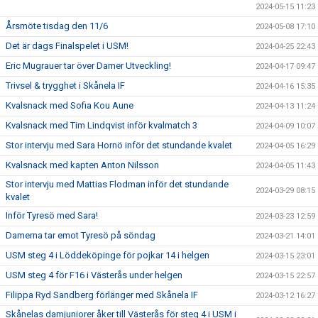
2024-05-15 11:23
Årsmöte tisdag den 11/6
2024-05-08 17:10
Det är dags Finalspelet i USM!
2024-04-25 22:43
Eric Mugrauer tar över Damer Utveckling!
2024-04-17 09:47
Trivsel & trygghet i Skånela IF
2024-04-16 15:35
Kvalsnack med Sofia Kou Aune
2024-04-13 11:24
Kvalsnack med Tim Lindqvist inför kvalmatch 3
2024-04-09 10:07
Stor intervju med Sara Hornö inför det stundande kvalet
2024-04-05 16:29
Kvalsnack med kapten Anton Nilsson
2024-04-05 11:43
Stor intervju med Mattias Flodman inför det stundande
2024-03-29 08:15
kvalet
Inför Tyresö med Sara!
2024-03-23 12:59
Damerna tar emot Tyresö på söndag
2024-03-21 14:01
USM steg 4 i Löddeköpinge för pojkar 14 i helgen
2024-03-15 23:01
USM steg 4 för F16 i Västerås under helgen
2024-03-15 22:57
Filippa Ryd Sandberg förlänger med Skånela IF
2024-03-12 16:27
Skånelas damjuniorer åker till Västerås för steg 4 i USM i