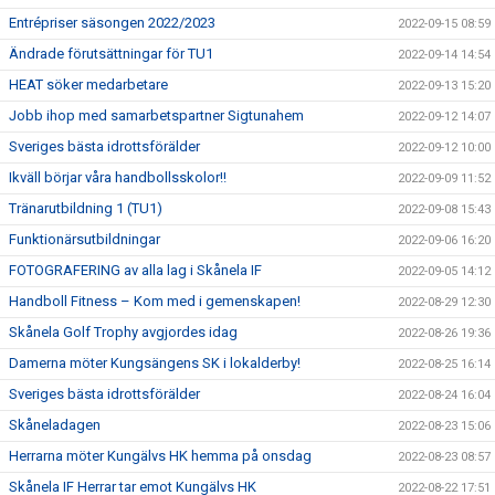
Entrépriser säsongen 2022/2023
2022-09-15 08:59
Ändrade förutsättningar för TU1
2022-09-14 14:54
HEAT söker medarbetare
2022-09-13 15:20
Jobb ihop med samarbetspartner Sigtunahem
2022-09-12 14:07
Sveriges bästa idrottsförälder
2022-09-12 10:00
Ikväll börjar våra handbollsskolor!!
2022-09-09 11:52
Tränarutbildning 1 (TU1)
2022-09-08 15:43
Funktionärsutbildningar
2022-09-06 16:20
FOTOGRAFERING av alla lag i Skånela IF
2022-09-05 14:12
Handboll Fitness – Kom med i gemenskapen!
2022-08-29 12:30
Skånela Golf Trophy avgjordes idag
2022-08-26 19:36
Damerna möter Kungsängens SK i lokalderby!
2022-08-25 16:14
Sveriges bästa idrottsförälder
2022-08-24 16:04
Skåneladagen
2022-08-23 15:06
Herrarna möter Kungälvs HK hemma på onsdag
2022-08-23 08:57
Skånela IF Herrar tar emot Kungälvs HK
2022-08-22 17:51