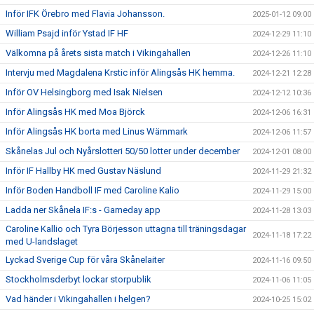
Inför IFK Örebro med Flavia Johansson.
2025-01-12 09:00
William Psajd inför Ystad IF HF
2024-12-29 11:10
Välkomna på årets sista match i Vikingahallen
2024-12-26 11:10
Intervju med Magdalena Krstic inför Alingsås HK hemma.
2024-12-21 12:28
Inför OV Helsingborg med Isak Nielsen
2024-12-12 10:36
Inför Alingsås HK med Moa Björck
2024-12-06 16:31
Inför Alingsås HK borta med Linus Wärnmark
2024-12-06 11:57
Skånelas Jul och Nyårslotteri 50/50 lotter under december
2024-12-01 08:00
Inför IF Hallby HK med Gustav Näslund
2024-11-29 21:32
Inför Boden Handboll IF med Caroline Kalio
2024-11-29 15:00
Ladda ner Skånela IF:s - Gameday app
2024-11-28 13:03
Caroline Kallio och Tyra Börjesson uttagna till träningsdagar
2024-11-18 17:22
med U-landslaget
Lyckad Sverige Cup för våra Skånelaiter
2024-11-16 09:50
Stockholmsderbyt lockar storpublik
2024-11-06 11:05
Vad händer i Vikingahallen i helgen?
2024-10-25 15:02