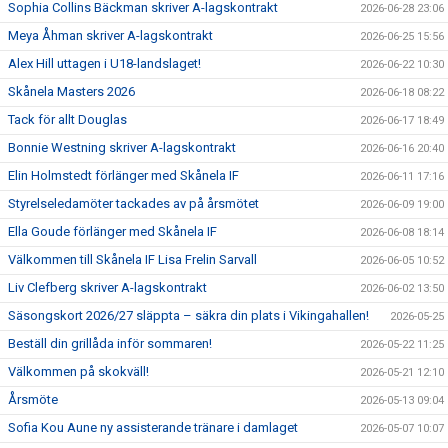
Sophia Collins Bäckman skriver A-lagskontrakt
2026-06-28 23:06
Meya Åhman skriver A-lagskontrakt
2026-06-25 15:56
Alex Hill uttagen i U18-landslaget!
2026-06-22 10:30
Skånela Masters 2026
2026-06-18 08:22
Tack för allt Douglas
2026-06-17 18:49
Bonnie Westning skriver A-lagskontrakt
2026-06-16 20:40
Elin Holmstedt förlänger med Skånela IF
2026-06-11 17:16
Styrelseledamöter tackades av på årsmötet
2026-06-09 19:00
Ella Goude förlänger med Skånela IF
2026-06-08 18:14
Välkommen till Skånela IF Lisa Frelin Sarvall
2026-06-05 10:52
Liv Clefberg skriver A-lagskontrakt
2026-06-02 13:50
Säsongskort 2026/27 släppta – säkra din plats i Vikingahallen!
2026-05-25
Beställ din grillåda inför sommaren!
2026-05-22 11:25
Välkommen på skokväll!
2026-05-21 12:10
Årsmöte
2026-05-13 09:04
Sofia Kou Aune ny assisterande tränare i damlaget
2026-05-07 10:07