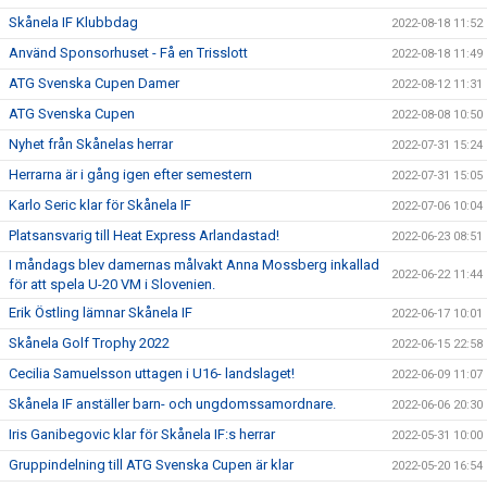
Skånela IF Klubbdag
2022-08-18 11:52
Använd Sponsorhuset - Få en Trisslott
2022-08-18 11:49
ATG Svenska Cupen Damer
2022-08-12 11:31
ATG Svenska Cupen
2022-08-08 10:50
Nyhet från Skånelas herrar
2022-07-31 15:24
Herrarna är i gång igen efter semestern
2022-07-31 15:05
Karlo Seric klar för Skånela IF
2022-07-06 10:04
Platsansvarig till Heat Express Arlandastad!
2022-06-23 08:51
I måndags blev damernas målvakt Anna Mossberg inkallad
2022-06-22 11:44
för att spela U-20 VM i Slovenien.
Erik Östling lämnar Skånela IF
2022-06-17 10:01
Skånela Golf Trophy 2022
2022-06-15 22:58
Cecilia Samuelsson uttagen i U16- landslaget!
2022-06-09 11:07
Skånela IF anställer barn- och ungdomssamordnare.
2022-06-06 20:30
Iris Ganibegovic klar för Skånela IF:s herrar
2022-05-31 10:00
Gruppindelning till ATG Svenska Cupen är klar
2022-05-20 16:54