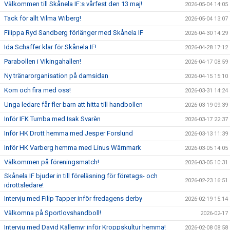
Välkommen till Skånela IF:s vårfest den 13 maj!
2026-05-04 14:05
Tack för allt Vilma Wiberg!
2026-05-04 13:07
Filippa Ryd Sandberg förlänger med Skånela IF
2026-04-30 14:29
Ida Schaffer klar för Skånela IF!
2026-04-28 17:12
Parabollen i Vikingahallen!
2026-04-17 08:59
Ny tränarorganisation på damsidan
2026-04-15 15:10
Kom och fira med oss!
2026-03-31 14:24
Unga ledare får fler barn att hitta till handbollen
2026-03-19 09:39
Inför IFK Tumba med Isak Svarèn
2026-03-17 22:37
Inför HK Drott hemma med Jesper Forslund
2026-03-13 11:39
Inför HK Varberg hemma med Linus Wärnmark
2026-03-05 14:05
Välkommen på föreningsmatch!
2026-03-05 10:31
Skånela IF bjuder in till föreläsning för företags- och
2026-02-23 16:51
idrottsledare!
Intervju med Filip Tapper inför fredagens derby
2026-02-19 15:14
Välkomna på Sportlovshandboll!
2026-02-17
Intervju med David Källemyr inför Kroppskultur hemma!
2026-02-08 08:58