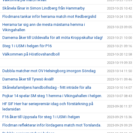
2023-10-25 15:09
Skånela lånar in Simon Lindberg från Hammarby
2023-10-25 10:42
Flodmans tankar inför herrarna match mot Redbergslid
2023-10-24 13:35
Herrarna tar sig ann de mesta mästarna hemma i
2023-10-23 09:05
Vikingahallen
Damerna åker till Uddevalla för att möta Kroppskultur idag!
2023-10-21 10:00
Steg 1 i USM i helgen för P16
2023-10-21 09:16
Välkommen på Höstlovshandboll
2023-10-20 12:58
2023-10-19 09:33
Dubbla matcher mot OV Helsingborg imorgon Söndag
2023-10-14 11:50
Damerna åker till Tyresö ikväll!
2023-10-11 09:46
Skånelafamiljens handbollsdag - fritt inträde för alla
2023-10-10 14:07
Pojkar 14 spelar SM steg 1 hemma i Vikingahallen i helgen.
2023-10-07 08:43
HF SIF Herr har seriepremiär idag och förstärkning på
2023-09-30 11:37
ledarsidan
F16 åker till Uppsala för steg 1 i USM i helgen
2023-09-29 15:36
Flodman reflekterar inför lördagens match mot Torslanda.
2023-09-29 09:29