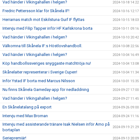
Vad händer i Vikingahallen i helgen?
2024-10-18 14:22
Fredric Pettersson klar för Skånela IF!
2024-10-16 12:17
Herrarnas match mot Eskilstuna Guif IF flyttas
2024-10-15 18:03
Intervju med Filip Tapper inför HF Karlskrona borta
2024-10-11 09:16
Vad händer i Vikingahallen i helgen?
2024-10-10 20:42
Välkomna till Skånela IF:s Höstlovshandboll.
2024-10-08 22:56
Vad händer i Vikingahallen i helgen?
2024-10-04 16:49
Köp handbollssveriges snyggaste matchtröja nu!
2024-10-04 13:08
Skånelaiter representerar i Sverige Cupen!
2024-10-04 11:34
Inför Ystad IF borta med Marcus Nilsson
2024-10-01 15:35
Nu finns Skånela Gameday-app för nedladdning
2024-09-27 17:00
Vad händer i Vikingahallen i helgen?
2024-09-27 11:45
En Skånelatalang på export
2024-09-26 09:00
Intervju med Max Broman
2024-09-24 11:16
Intervju med assisterande tränare Isak Nielsen inför Amo på
2024-09-19 21:29
bortaplan
Seriepremiär!
2024-09-13 20:09