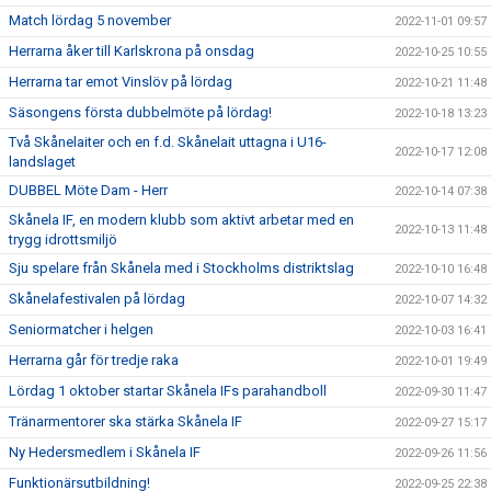
Match lördag 5 november
2022-11-01 09:57
Herrarna åker till Karlskrona på onsdag
2022-10-25 10:55
Herrarna tar emot Vinslöv på lördag
2022-10-21 11:48
Säsongens första dubbelmöte på lördag!
2022-10-18 13:23
Två Skånelaiter och en f.d. Skånelait uttagna i U16-
2022-10-17 12:08
landslaget
DUBBEL Möte Dam - Herr
2022-10-14 07:38
Skånela IF, en modern klubb som aktivt arbetar med en
2022-10-13 11:48
trygg idrottsmiljö
Sju spelare från Skånela med i Stockholms distriktslag
2022-10-10 16:48
Skånelafestivalen på lördag
2022-10-07 14:32
Seniormatcher i helgen
2022-10-03 16:41
Herrarna går för tredje raka
2022-10-01 19:49
Lördag 1 oktober startar Skånela IFs parahandboll
2022-09-30 11:47
Tränarmentorer ska stärka Skånela IF
2022-09-27 15:17
Ny Hedersmedlem i Skånela IF
2022-09-26 11:56
Funktionärsutbildning!
2022-09-25 22:38