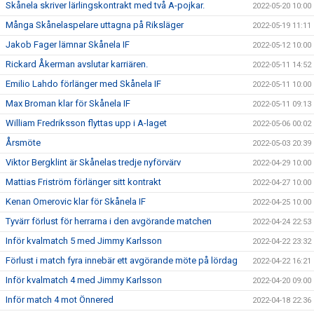
Skånela skriver lärlingskontrakt med två A-pojkar.
2022-05-20 10:00
Många Skånelaspelare uttagna på Riksläger
2022-05-19 11:11
Jakob Fager lämnar Skånela IF
2022-05-12 10:00
Rickard Åkerman avslutar karriären.
2022-05-11 14:52
Emilio Lahdo förlänger med Skånela IF
2022-05-11 10:00
Max Broman klar för Skånela IF
2022-05-11 09:13
William Fredriksson flyttas upp i A-laget
2022-05-06 00:02
Årsmöte
2022-05-03 20:39
Viktor Bergklint är Skånelas tredje nyförvärv
2022-04-29 10:00
Mattias Friström förlänger sitt kontrakt
2022-04-27 10:00
Kenan Omerovic klar för Skånela IF
2022-04-25 10:00
Tyvärr förlust för herrarna i den avgörande matchen
2022-04-24 22:53
Inför kvalmatch 5 med Jimmy Karlsson
2022-04-22 23:32
Förlust i match fyra innebär ett avgörande möte på lördag
2022-04-22 16:21
Inför kvalmatch 4 med Jimmy Karlsson
2022-04-20 09:00
Inför match 4 mot Önnered
2022-04-18 22:36