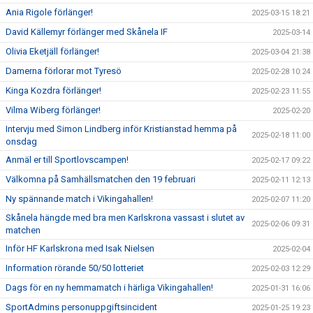
Ania Rigole förlänger!
2025-03-15 18:21
David Källemyr förlänger med Skånela IF
2025-03-14
Olivia Eketjäll förlänger!
2025-03-04 21:38
Damerna förlorar mot Tyresö
2025-02-28 10:24
Kinga Kozdra förlänger!
2025-02-23 11:55
Vilma Wiberg förlänger!
2025-02-20
Intervju med Simon Lindberg inför Kristianstad hemma på
2025-02-18 11:00
onsdag
Anmäl er till Sportlovscampen!
2025-02-17 09:22
Välkomna på Samhällsmatchen den 19 februari
2025-02-11 12:13
Ny spännande match i Vikingahallen!
2025-02-07 11:20
Skånela hängde med bra men Karlskrona vassast i slutet av
2025-02-06 09:31
matchen
Inför HF Karlskrona med Isak Nielsen
2025-02-04
Information rörande 50/50 lotteriet
2025-02-03 12:29
Dags för en ny hemmamatch i härliga Vikingahallen!
2025-01-31 16:06
SportAdmins personuppgiftsincident
2025-01-25 19:23