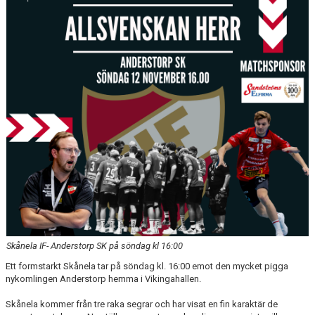
KALENDER
KONTAKT LAG
DOMARE/FUNKTIONÄRER
DOKUMENT
LÄNKAR
KORTPLANSSPELEN
Skånela IF- Anderstorp SK på söndag kl 16:00
Ett formstarkt Skånela tar på söndag kl. 16:00 emot den mycket pigga
nykomlingen Anderstorp hemma i Vikingahallen.
Skånela kommer från tre raka segrar och har visat en fin karaktär de