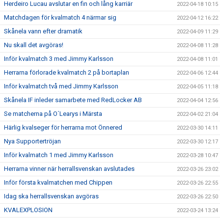
Herdeiro Lucau avslutar en fin och lång karriär
2022-04-18 10:15
Matchdagen för kvalmatch 4 närmar sig
2022-04-12 16:22
Skånela vann efter dramatik
2022-04-09 11:29
Nu skall det avgöras!
2022-04-08 11:28
Inför kvalmatch 3 med Jimmy Karlsson
2022-04-08 11:01
Herrarna förlorade kvalmatch 2 på bortaplan
2022-04-06 12:44
Inför kvalmatch två med Jimmy Karlsson
2022-04-05 11:18
Skånela IF inleder samarbete med RedLocker AB
2022-04-04 12:56
Se matcherna på O´Learys i Märsta
2022-04-02 21:04
Härlig kvalseger för herrarna mot Önnered
2022-03-30 14:11
Nya Supportertröjan
2022-03-30 12:17
Inför kvalmatch 1 med Jimmy Karlsson
2022-03-28 10:47
Herrarna vinner när herrallsvenskan avslutades
2022-03-26 23:02
Inför första kvalmatchen med Chippen
2022-03-26 22:55
Idag ska herrallsvenskan avgöras
2022-03-26 22:50
KVALEXPLOSION
2022-03-24 13:24