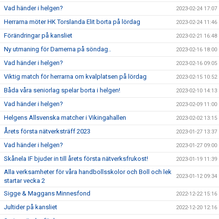
Vad händer i helgen?
2023-02-24 17:07
Herrarna möter HK Torslanda Elit borta på lördag
2023-02-24 11:46
Förändringar på kansliet
2023-02-21 16:48
Ny utmaning för Damerna på söndag..
2023-02-16 18:00
Vad händer i helgen?
2023-02-16 09:05
Viktig match för herrarna om kvalplatsen på lördag
2023-02-15 10:52
Båda våra seniorlag spelar borta i helgen!
2023-02-10 14:13
Vad händer i helgen?
2023-02-09 11:00
Helgens Allsvenska matcher i Vikingahallen
2023-02-02 13:15
Årets första nätverksträff 2023
2023-01-27 13:37
Vad händer i helgen?
2023-01-27 09:00
Skånela IF bjuder in till årets första nätverksfrukost!
2023-01-19 11:39
Alla verksamheter för våra handbollsskolor och Boll och lek
2023-01-12 09:34
startar vecka 2
Sigge & Maggans Minnesfond
2022-12-22 15:16
Jultider på kansliet
2022-12-20 12:16