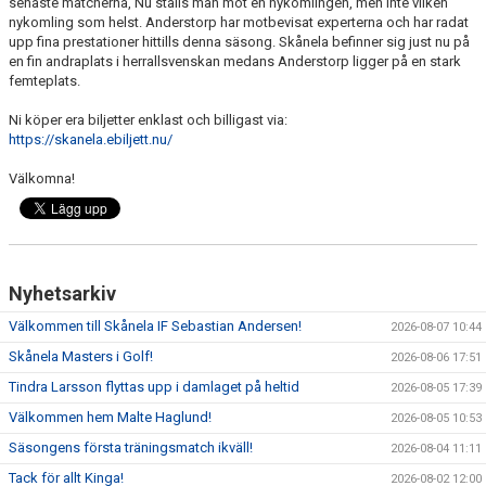
senaste matcherna, Nu ställs man mot en nykomlingen, men inte vilken
nykomling som helst. Anderstorp har motbevisat experterna och har radat
upp fina prestationer hittills denna säsong. Skånela befinner sig just nu på
en fin andraplats i herrallsvenskan medans Anderstorp ligger på en stark
femteplats.
Ni köper era biljetter enklast och billigast via:
https://skanela.ebiljett.nu/
Välkomna!
Nyhetsarkiv
Välkommen till Skånela IF Sebastian Andersen!
2026-08-07 10:44
Skånela Masters i Golf!
2026-08-06 17:51
Tindra Larsson flyttas upp i damlaget på heltid
2026-08-05 17:39
Välkommen hem Malte Haglund!
2026-08-05 10:53
Säsongens första träningsmatch ikväll!
2026-08-04 11:11
Tack för allt Kinga!
2026-08-02 12:00