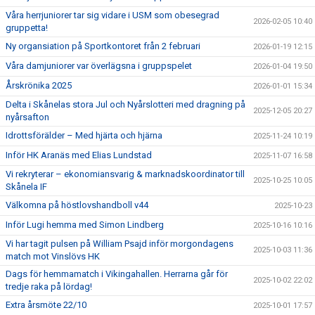
Våra herrjuniorer tar sig vidare i USM som obesegrad
2026-02-05 10:40
gruppetta!
Ny organsiation på Sportkontoret från 2 februari
2026-01-19 12:15
Våra damjuniorer var överlägsna i gruppspelet
2026-01-04 19:50
Årskrönika 2025
2026-01-01 15:34
Delta i Skånelas stora Jul och Nyårslotteri med dragning på
2025-12-05 20:27
nyårsafton
Idrottsförälder – Med hjärta och hjärna
2025-11-24 10:19
Inför HK Aranäs med Elias Lundstad
2025-11-07 16:58
Vi rekryterar – ekonomiansvarig & marknadskoordinator till
2025-10-25 10:05
Skånela IF
Välkomna på höstlovshandboll v44
2025-10-23
Inför Lugi hemma med Simon Lindberg
2025-10-16 10:16
Vi har tagit pulsen på William Psajd inför morgondagens
2025-10-03 11:36
match mot Vinslövs HK
Dags för hemmamatch i Vikingahallen. Herrarna går för
2025-10-02 22:02
tredje raka på lördag!
Extra årsmöte 22/10
2025-10-01 17:57