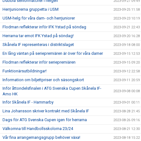
Dubbla seniormatcher i helgen
2023-09-27 09:49
Herrjuniorerna gruppetta i USM
2023-09-25 11:58
USM-helg för våra dam- och herrjuniorer
2023-09-23 10:19
Flodman reflekterar inför IFK Ystad på söndag
2023-09-21 22:43
Herrarna tar emot IFK Ystad på söndag!
2023-09-20 16:28
Skånela IF representeras i distriktslaget
2023-09-18 08:00
En lång väntan på seriepremiären är över för våra damer
2023-09-15 12:53
Flodman reflekterar inför seriepremiären
2023-09-15 09:20
Funktionärsutbildningar!
2023-09-12 22:58
Information om biljettpriser och säsongskort
2023-09-11 20:59
Inför åttondelsfinalen i ATG Svenska Cupen Skånela IF-
2023-09-08 00:08
Amo HK
Inför Skånela IF - Hammarby
2023-09-01 00:11
Lina Johansson skriver kontrakt med Skånela IF
2023-08-28 21:45
Dags för ATG Svenska Cupen igen för herrarna
2023-08-26 09:16
Välkomna till Handbollsskolorna 23/24
2023-08-21 12:30
Vår fina arrangemangsgrupp behöver växa!
2023-08-18 15:22