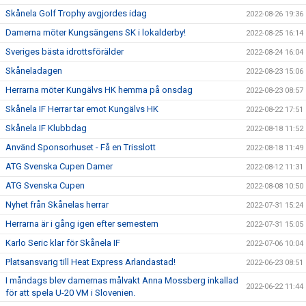
Skånela Golf Trophy avgjordes idag
2022-08-26 19:36
Damerna möter Kungsängens SK i lokalderby!
2022-08-25 16:14
Sveriges bästa idrottsförälder
2022-08-24 16:04
Skåneladagen
2022-08-23 15:06
Herrarna möter Kungälvs HK hemma på onsdag
2022-08-23 08:57
Skånela IF Herrar tar emot Kungälvs HK
2022-08-22 17:51
Skånela IF Klubbdag
2022-08-18 11:52
Använd Sponsorhuset - Få en Trisslott
2022-08-18 11:49
ATG Svenska Cupen Damer
2022-08-12 11:31
ATG Svenska Cupen
2022-08-08 10:50
Nyhet från Skånelas herrar
2022-07-31 15:24
Herrarna är i gång igen efter semestern
2022-07-31 15:05
Karlo Seric klar för Skånela IF
2022-07-06 10:04
Platsansvarig till Heat Express Arlandastad!
2022-06-23 08:51
I måndags blev damernas målvakt Anna Mossberg inkallad
2022-06-22 11:44
för att spela U-20 VM i Slovenien.