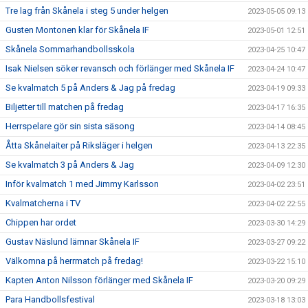
Tre lag från Skånela i steg 5 under helgen
2023-05-05 09:13
Gusten Montonen klar för Skånela IF
2023-05-01 12:51
Skånela Sommarhandbollsskola
2023-04-25 10:47
Isak Nielsen söker revansch och förlänger med Skånela IF
2023-04-24 10:47
Se kvalmatch 5 på Anders & Jag på fredag
2023-04-19 09:33
Biljetter till matchen på fredag
2023-04-17 16:35
Herrspelare gör sin sista säsong
2023-04-14 08:45
Åtta Skånelaiter på Riksläger i helgen
2023-04-13 22:35
Se kvalmatch 3 på Anders & Jag
2023-04-09 12:30
Inför kvalmatch 1 med Jimmy Karlsson
2023-04-02 23:51
Kvalmatcherna i TV
2023-04-02 22:55
Chippen har ordet
2023-03-30 14:29
Gustav Näslund lämnar Skånela IF
2023-03-27 09:22
Välkomna på herrmatch på fredag!
2023-03-22 15:10
Kapten Anton Nilsson förlänger med Skånela IF
2023-03-20 09:29
Para Handbollsfestival
2023-03-18 13:03