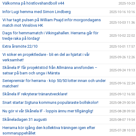
Välkomna på höstlovshandboll v44
2025-10-23
Inför Lugi hemma med Simon Lindberg
2025-10-16 10:16
Vi har tagit pulsen på William Psajd inför morgondagens
2025-10-03 11:36
match mot Vinslövs HK
Dags för hemmamatch i Vikingahallen. Herrarna går för
2025-10-02 22:02
tredje raka på lördag!
Extra årsmöte 22/10
2025-10-01 17:57
Vi söker en projektledare - bli en del av hjärtat i vår
2025-09-26 12:26
verksamhet!
Skånela IF får projektstöd från Allmänna arvsfonden –
2025-09-24 19:13
satsar på barn och unga i Märsta
Seriepremiär för herrarna - köp 50/50 lotter innan och under
2025-09-16 22:24
matchen!
Skånela IF rekryterar tränarutvecklare!
2025-09-12 16:50
Snart startar Sigtuna kommuns populäraste bollskolor!
2025-08-29 00:54
Nu gör vi vår Skånela IF - loppis ännu mer tillgänglig!
2025-08-28 09:50
Skåneladagen 31 augusti
2025-08-07 19:54
Herrarna kör igång den kollektiva träningen igen efter
2025-07-28 10:53
sommaruppehållet