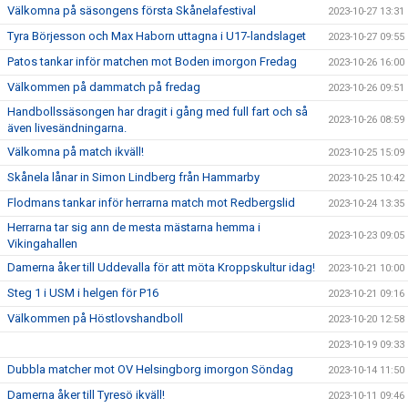
Välkomna på säsongens första Skånelafestival
2023-10-27 13:31
Tyra Börjesson och Max Haborn uttagna i U17-landslaget
2023-10-27 09:55
Patos tankar inför matchen mot Boden imorgon Fredag
2023-10-26 16:00
Välkommen på dammatch på fredag
2023-10-26 09:51
Handbollssäsongen har dragit i gång med full fart och så
2023-10-26 08:59
även livesändningarna.
Välkomna på match ikväll!
2023-10-25 15:09
Skånela lånar in Simon Lindberg från Hammarby
2023-10-25 10:42
Flodmans tankar inför herrarna match mot Redbergslid
2023-10-24 13:35
Herrarna tar sig ann de mesta mästarna hemma i
2023-10-23 09:05
Vikingahallen
Damerna åker till Uddevalla för att möta Kroppskultur idag!
2023-10-21 10:00
Steg 1 i USM i helgen för P16
2023-10-21 09:16
Välkommen på Höstlovshandboll
2023-10-20 12:58
2023-10-19 09:33
Dubbla matcher mot OV Helsingborg imorgon Söndag
2023-10-14 11:50
Damerna åker till Tyresö ikväll!
2023-10-11 09:46