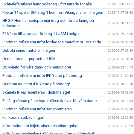
Skånelafamiljens handbollsdag - fritt inträde för alla
2023-10-10 14:07
Pojkar 14 spelar SM steg 1 hemma i Vikingahallen i helgen.
2023-10-07 08:43
HF SIF Herr har seriepremiär idag och förstärkning på
2023-09-30 11:37
ledarsidan
F16 åker till Uppsala för steg 1 i USM i helgen
2023-09-29 15:36
Flodman reflekterar inför lördagens match mot Torslanda.
2023-09-29 09:29
Dubbla seniormatcher i helgen
2023-09-27 09:49
Herrjuniorerna gruppetta i USM
2023-09-25 11:58
USM-helg för våra dam- och herrjuniorer
2023-09-23 10:19
Flodman reflekterar inför IFK Ystad på söndag
2023-09-21 22:43
Herrarna tar emot IFK Ystad på söndag!
2023-09-20 16:28
Skånela IF representeras i distriktslaget
2023-09-18 08:00
En lång väntan på seriepremiären är över för våra damer
2023-09-15 12:53
Flodman reflekterar inför seriepremiären
2023-09-15 09:20
Funktionärsutbildningar!
2023-09-12 22:58
Information om biljettpriser och säsongskort
2023-09-11 20:59
Inför åttondelsfinalen i ATG Svenska Cupen Skånela IF-