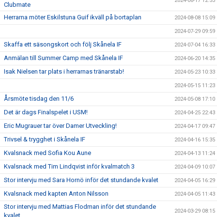
2024-08-17 12:53
Clubmate
Herrarna möter Eskilstuna Guif ikväll på bortaplan
2024-08-08 15:09
2024-07-29 09:59
Skaffa ett säsongskort och följ Skånela IF
2024-07-04 16:33
Anmälan till Summer Camp med Skånela IF
2024-06-20 14:35
Isak Nielsen tar plats i herrarnas tränarstab!
2024-05-23 10:33
2024-05-15 11:23
Årsmöte tisdag den 11/6
2024-05-08 17:10
Det är dags Finalspelet i USM!
2024-04-25 22:43
Eric Mugrauer tar över Damer Utveckling!
2024-04-17 09:47
Trivsel & trygghet i Skånela IF
2024-04-16 15:35
Kvalsnack med Sofia Kou Aune
2024-04-13 11:24
Kvalsnack med Tim Lindqvist inför kvalmatch 3
2024-04-09 10:07
Stor intervju med Sara Hornö inför det stundande kvalet
2024-04-05 16:29
Kvalsnack med kapten Anton Nilsson
2024-04-05 11:43
Stor intervju med Mattias Flodman inför det stundande
2024-03-29 08:15
kvalet