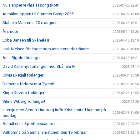
Nu släpper vi våra säsongskort!
2025-07-22 22:47
Anmälan öppen till Summer Camp 2025!
2025-06-27 11:00
Skånela Masters - 20:e augusti
2025-06-26 16:51
Årsmöte
2025-05-14 12:26
Ebba Jansen till Skånela IF
2025-04-12 12:10
Isak Nielsen förlänger som assisterande tränare
2025-04-03 10:00
Ania Rigole förlänger!
2025-03-15 18:21
David Källemyr förlänger med Skånela IF
2025-03-14
Olivia Eketjäll förlänger!
2025-03-04 21:38
Damerna förlorar mot Tyresö
2025-02-28 10:24
Kinga Kozdra förlänger!
2025-02-23 11:55
Vilma Wiberg förlänger!
2025-02-20
Intervju med Simon Lindberg inför Kristianstad hemma på
2025-02-18 11:00
onsdag
Anmäl er till Sportlovscampen!
2025-02-17 09:22
Välkomna på Samhällsmatchen den 19 februari
2025-02-11 12:13