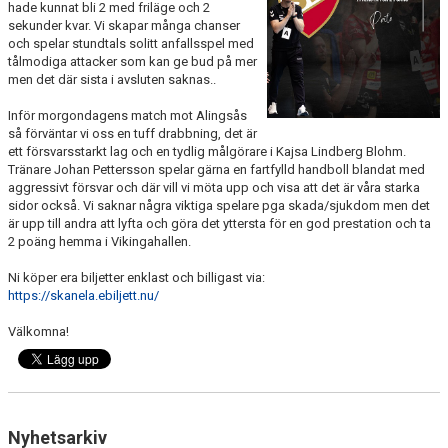
hade kunnat bli 2 med friläge och 2
KALENDER
sekunder kvar. Vi skapar många chanser
och spelar stundtals solitt anfallsspel med
KONTAKT LAG
tålmodiga attacker som kan ge bud på mer
men det där sista i avsluten saknas..
DOMARE/FUNKTIONÄRER
Inför morgondagens match mot Alingsås
så förväntar vi oss en tuff drabbning, det är
DOKUMENT
ett försvarsstarkt lag och en tydlig målgörare i Kajsa Lindberg Blohm.
Tränare Johan Pettersson spelar gärna en fartfylld handboll blandat med
aggressivt försvar och där vill vi möta upp och visa att det är våra starka
LÄNKAR
sidor också. Vi saknar några viktiga spelare pga skada/sjukdom men det
är upp till andra att lyfta och göra det yttersta för en god prestation och ta
KORTPLANSSPELEN
2 poäng hemma i Vikingahallen.
Ni köper era biljetter enklast och billigast via:
https://skanela.ebiljett.nu/
Välkomna!
Nyhetsarkiv