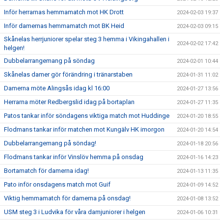
Inför herrarnas hemmamatch mot HK Drott
2024-02-03 19:37
Inför damernas hemmamatch mot BK Heid
2024-02-03 09:15
Skånelas herrjuniorer spelar steg 3 hemma i Vikingahallen i
2024-02-02 17:42
helgen!
Dubbelarrangemang på söndag
2024-02-01 10:44
Skånelas damer gör förändring i tränarstaben
2024-01-31 11:02
Damerna möte Alingsås idag kl 16:00
2024-01-27 13:56
Herrarna möter Redbergslid idag på bortaplan
2024-01-27 11:35
Patos tankar inför söndagens viktiga match mot Huddinge
2024-01-20 18:55
Flodmans tankar inför matchen mot Kungälv HK imorgon
2024-01-20 14:54
Dubbelarrangemang på söndag!
2024-01-18 20:56
Flodmans tankar inför Vinslöv hemma på onsdag
2024-01-16 14:23
Bortamatch för damerna idag!
2024-01-13 11:35
Pato inför onsdagens match mot Guif
2024-01-09 14:52
Viktig hemmamatch för damerna på onsdag!
2024-01-08 13:52
USM steg 3 i Ludvika för våra damjuniorer i helgen
2024-01-06 10:31