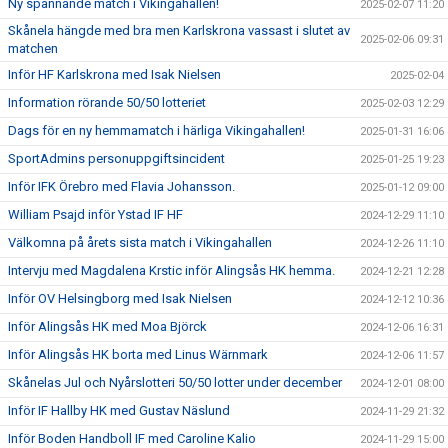
Ny spännande match i Vikingahallen!
2025-02-07 11:20
Skånela hängde med bra men Karlskrona vassast i slutet av
2025-02-06 09:31
matchen
Inför HF Karlskrona med Isak Nielsen
2025-02-04
Information rörande 50/50 lotteriet
2025-02-03 12:29
Dags för en ny hemmamatch i härliga Vikingahallen!
2025-01-31 16:06
SportAdmins personuppgiftsincident
2025-01-25 19:23
Inför IFK Örebro med Flavia Johansson.
2025-01-12 09:00
William Psajd inför Ystad IF HF
2024-12-29 11:10
Välkomna på årets sista match i Vikingahallen
2024-12-26 11:10
Intervju med Magdalena Krstic inför Alingsås HK hemma.
2024-12-21 12:28
Inför OV Helsingborg med Isak Nielsen
2024-12-12 10:36
Inför Alingsås HK med Moa Björck
2024-12-06 16:31
Inför Alingsås HK borta med Linus Wärnmark
2024-12-06 11:57
Skånelas Jul och Nyårslotteri 50/50 lotter under december
2024-12-01 08:00
Inför IF Hallby HK med Gustav Näslund
2024-11-29 21:32
Inför Boden Handboll IF med Caroline Kalio
2024-11-29 15:00