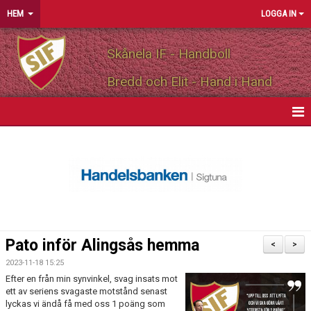
HEM
LOGGA IN
Skånela IF - Handboll
Bredd och Elit - Hand i Hand
HEM
NYHETER
OM FÖRENINGEN
MEDLEMSINFO
Pato inför Alingsås hemma
<
>
PARTNERS
2023-11-18 15:25
Efter en från min synvinkel, svag insats mot
ett av seriens svagaste motstånd senast
MATCHER
lyckas vi ändå få med oss 1 poäng som