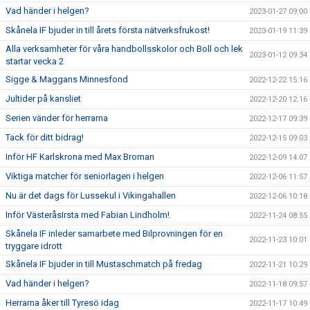
Vad händer i helgen?
2023-01-27 09:00
Skånela IF bjuder in till årets första nätverksfrukost!
2023-01-19 11:39
Alla verksamheter för våra handbollsskolor och Boll och lek
2023-01-12 09:34
startar vecka 2
Sigge & Maggans Minnesfond
2022-12-22 15:16
Jultider på kansliet
2022-12-20 12:16
Serien vänder för herrarna
2022-12-17 09:39
Tack för ditt bidrag!
2022-12-15 09:03
Inför HF Karlskrona med Max Broman
2022-12-09 14:07
Viktiga matcher för seniorlagen i helgen
2022-12-06 11:57
Nu är det dags för Lussekul i Vikingahallen
2022-12-06 10:18
Inför VästeråsIrsta med Fabian Lindholm!
2022-11-24 08:55
Skånela IF inleder samarbete med Bilprovningen för en
2022-11-23 10:01
tryggare idrott
Skånela IF bjuder in till Mustaschmatch på fredag
2022-11-21 10:29
Vad händer i helgen?
2022-11-18 09:57
Herrarna åker till Tyresö idag
2022-11-17 10:49