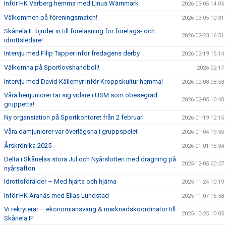
Inför HK Varberg hemma med Linus Wärnmark
2026-03-05 14:05
Välkommen på föreningsmatch!
2026-03-05 10:31
Skånela IF bjuder in till föreläsning för företags- och
2026-02-23 16:51
idrottsledare!
Intervju med Filip Tapper inför fredagens derby
2026-02-19 15:14
Välkomna på Sportlovshandboll!
2026-02-17
Intervju med David Källemyr inför Kroppskultur hemma!
2026-02-08 08:58
Våra herrjuniorer tar sig vidare i USM som obesegrad
2026-02-05 10:40
gruppetta!
Ny organsiation på Sportkontoret från 2 februari
2026-01-19 12:15
Våra damjuniorer var överlägsna i gruppspelet
2026-01-04 19:50
Årskrönika 2025
2026-01-01 15:34
Delta i Skånelas stora Jul och Nyårslotteri med dragning på
2025-12-05 20:27
nyårsafton
Idrottsförälder – Med hjärta och hjärna
2025-11-24 10:19
Inför HK Aranäs med Elias Lundstad
2025-11-07 16:58
Vi rekryterar – ekonomiansvarig & marknadskoordinator till
2025-10-25 10:05
Skånela IF