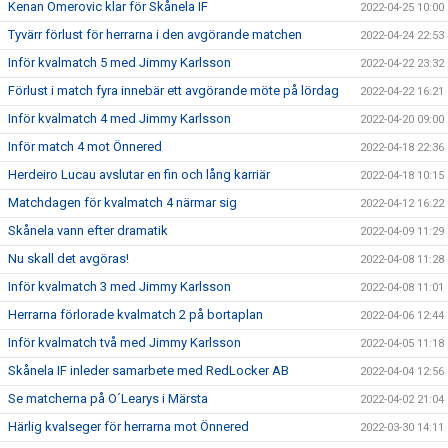
Kenan Omerovic klar för Skånela IF
2022-04-25 10:00
Tyvärr förlust för herrarna i den avgörande matchen
2022-04-24 22:53
Inför kvalmatch 5 med Jimmy Karlsson
2022-04-22 23:32
Förlust i match fyra innebär ett avgörande möte på lördag
2022-04-22 16:21
Inför kvalmatch 4 med Jimmy Karlsson
2022-04-20 09:00
Inför match 4 mot Önnered
2022-04-18 22:36
Herdeiro Lucau avslutar en fin och lång karriär
2022-04-18 10:15
Matchdagen för kvalmatch 4 närmar sig
2022-04-12 16:22
Skånela vann efter dramatik
2022-04-09 11:29
Nu skall det avgöras!
2022-04-08 11:28
Inför kvalmatch 3 med Jimmy Karlsson
2022-04-08 11:01
Herrarna förlorade kvalmatch 2 på bortaplan
2022-04-06 12:44
Inför kvalmatch två med Jimmy Karlsson
2022-04-05 11:18
Skånela IF inleder samarbete med RedLocker AB
2022-04-04 12:56
Se matcherna på O´Learys i Märsta
2022-04-02 21:04
Härlig kvalseger för herrarna mot Önnered
2022-03-30 14:11