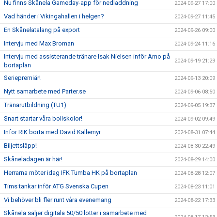
Nu finns Skånela Gameday-app för nedladdning
2024-09-27 17:00
Vad händer i Vikingahallen i helgen?
2024-09-27 11:45
En Skånelatalang på export
2024-09-26 09:00
Intervju med Max Broman
2024-09-24 11:16
Intervju med assisterande tränare Isak Nielsen inför Amo på
2024-09-19 21:29
bortaplan
Seriepremiär!
2024-09-13 20:09
Nytt samarbete med Parter.se
2024-09-06 08:50
Tränarutbildning (TU1)
2024-09-05 19:37
Snart startar våra bollskolor!
2024-09-02 09:49
Inför RIK borta med David Källemyr
2024-08-31 07:44
Biljettsläpp!
2024-08-30 22:49
Skåneladagen är här!
2024-08-29 14:00
Herrarna möter idag IFK Tumba HK på bortaplan
2024-08-28 12:07
Tims tankar inför ATG Svenska Cupen
2024-08-23 11:01
Vi behöver bli fler runt våra evenemang
2024-08-22 17:33
Skånela säljer digitala 50/50 lotter i samarbete med