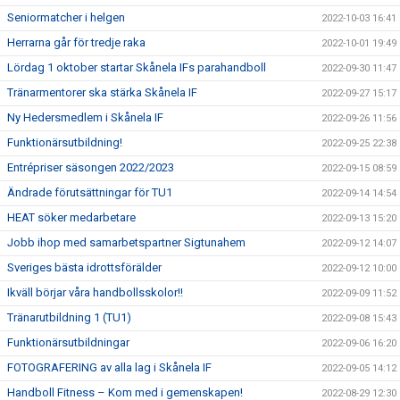
Seniormatcher i helgen
2022-10-03 16:41
Herrarna går för tredje raka
2022-10-01 19:49
Lördag 1 oktober startar Skånela IFs parahandboll
2022-09-30 11:47
Tränarmentorer ska stärka Skånela IF
2022-09-27 15:17
Ny Hedersmedlem i Skånela IF
2022-09-26 11:56
Funktionärsutbildning!
2022-09-25 22:38
Entrépriser säsongen 2022/2023
2022-09-15 08:59
Ändrade förutsättningar för TU1
2022-09-14 14:54
HEAT söker medarbetare
2022-09-13 15:20
Jobb ihop med samarbetspartner Sigtunahem
2022-09-12 14:07
Sveriges bästa idrottsförälder
2022-09-12 10:00
Ikväll börjar våra handbollsskolor!!
2022-09-09 11:52
Tränarutbildning 1 (TU1)
2022-09-08 15:43
Funktionärsutbildningar
2022-09-06 16:20
FOTOGRAFERING av alla lag i Skånela IF
2022-09-05 14:12
Handboll Fitness – Kom med i gemenskapen!
2022-08-29 12:30