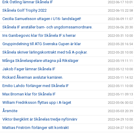
Erik Östling lämnar Skånela IF
2022-06-17 10:01
Skånela Golf Trophy 2022
2022-06-15 22:58
Cecilia Samuelsson uttagen i U16- landslaget!
2022-06-09 11:07
Skånela IF anställer barn- och ungdomssamordnare.
2022-06-06 20:30
Iris Ganibegovic klar för Skånela IF:s herrar
2022-05-31 10:00
Gruppindelning till ATG Svenska Cupen är klar
2022-05-20 16:54
Skånela skriver lärlingskontrakt med två A-pojkar.
2022-05-20 10:00
Många Skånelaspelare uttagna på Riksläger
2022-05-19 11:11
Jakob Fager lämnar Skånela IF
2022-05-12 10:00
Rickard Åkerman avslutar karriären.
2022-05-11 14:52
Emilio Lahdo förlänger med Skånela IF
2022-05-11 10:00
Max Broman klar för Skånela IF
2022-05-11 09:13
William Fredriksson flyttas upp i A-laget
2022-05-06 00:02
Årsmöte
2022-05-03 20:39
Viktor Bergklint är Skånelas tredje nyförvärv
2022-04-29 10:00
Mattias Friström förlänger sitt kontrakt
2022-04-27 10:00