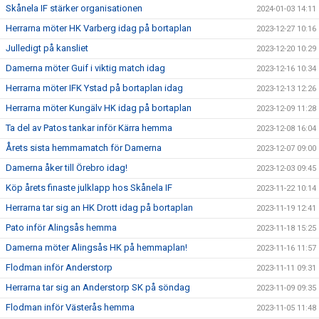
Skånela IF stärker organisationen
2024-01-03 14:11
Herrarna möter HK Varberg idag på bortaplan
2023-12-27 10:16
Julledigt på kansliet
2023-12-20 10:29
Damerna möter Guif i viktig match idag
2023-12-16 10:34
Herrarna möter IFK Ystad på bortaplan idag
2023-12-13 12:26
Herrarna möter Kungälv HK idag på bortaplan
2023-12-09 11:28
Ta del av Patos tankar inför Kärra hemma
2023-12-08 16:04
Årets sista hemmamatch för Damerna
2023-12-07 09:00
Damerna åker till Örebro idag!
2023-12-03 09:45
Köp årets finaste julklapp hos Skånela IF
2023-11-22 10:14
Herrarna tar sig an HK Drott idag på bortaplan
2023-11-19 12:41
Pato inför Alingsås hemma
2023-11-18 15:25
Damerna möter Alingsås HK på hemmaplan!
2023-11-16 11:57
Flodman inför Anderstorp
2023-11-11 09:31
Herrarna tar sig an Anderstorp SK på söndag
2023-11-09 09:35
Flodman inför Västerås hemma
2023-11-05 11:48