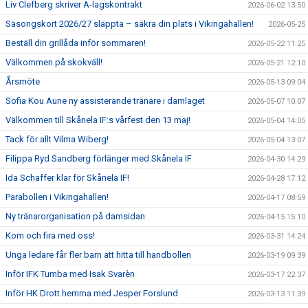
Liv Clefberg skriver A-lagskontrakt
2026-06-02 13:50
Säsongskort 2026/27 släppta – säkra din plats i Vikingahallen!
2026-05-25
Beställ din grillåda inför sommaren!
2026-05-22 11:25
Välkommen på skokväll!
2026-05-21 12:10
Årsmöte
2026-05-13 09:04
Sofia Kou Aune ny assisterande tränare i damlaget
2026-05-07 10:07
Välkommen till Skånela IF:s vårfest den 13 maj!
2026-05-04 14:05
Tack för allt Vilma Wiberg!
2026-05-04 13:07
Filippa Ryd Sandberg förlänger med Skånela IF
2026-04-30 14:29
Ida Schaffer klar för Skånela IF!
2026-04-28 17:12
Parabollen i Vikingahallen!
2026-04-17 08:59
Ny tränarorganisation på damsidan
2026-04-15 15:10
Kom och fira med oss!
2026-03-31 14:24
Unga ledare får fler barn att hitta till handbollen
2026-03-19 09:39
Inför IFK Tumba med Isak Svarèn
2026-03-17 22:37
Inför HK Drott hemma med Jesper Forslund
2026-03-13 11:39