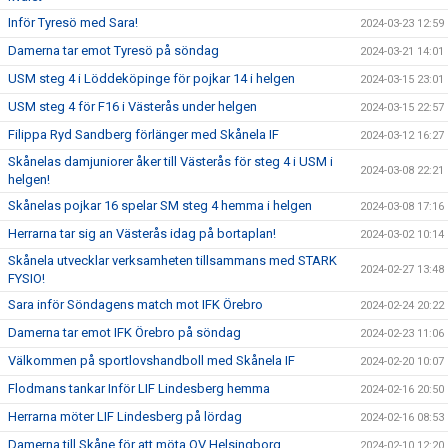
Inför Tyresö med Sara!
2024-03-23 12:59
Damerna tar emot Tyresö på söndag
2024-03-21 14:01
USM steg 4 i Löddeköpinge för pojkar 14 i helgen
2024-03-15 23:01
USM steg 4 för F16 i Västerås under helgen
2024-03-15 22:57
Filippa Ryd Sandberg förlänger med Skånela IF
2024-03-12 16:27
Skånelas damjuniorer åker till Västerås för steg 4 i USM i
2024-03-08 22:21
helgen!
Skånelas pojkar 16 spelar SM steg 4 hemma i helgen
2024-03-08 17:16
Herrarna tar sig an Västerås idag på bortaplan!
2024-03-02 10:14
Skånela utvecklar verksamheten tillsammans med STARK
2024-02-27 13:48
FYSIO!
Sara inför Söndagens match mot IFK Örebro
2024-02-24 20:22
Damerna tar emot IFK Örebro på söndag
2024-02-23 11:06
Välkommen på sportlovshandboll med Skånela IF
2024-02-20 10:07
Flodmans tankar Inför LIF Lindesberg hemma
2024-02-16 20:50
Herrarna möter LIF Lindesberg på lördag
2024-02-16 08:53
Damerna till Skåne för att möta OV Helsingborg
2024-02-10 12:20