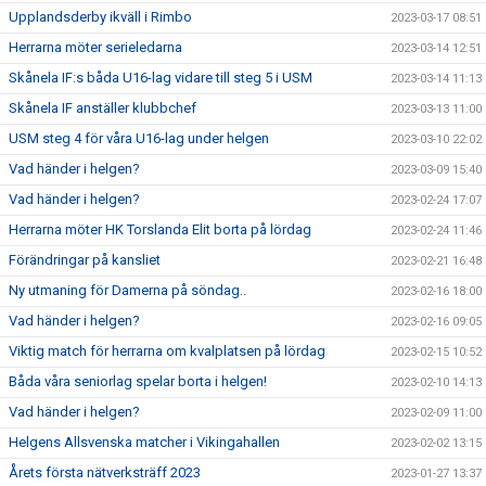
Upplandsderby ikväll i Rimbo
2023-03-17 08:51
Herrarna möter serieledarna
2023-03-14 12:51
Skånela IF:s båda U16-lag vidare till steg 5 i USM
2023-03-14 11:13
Skånela IF anställer klubbchef
2023-03-13 11:00
USM steg 4 för våra U16-lag under helgen
2023-03-10 22:02
Vad händer i helgen?
2023-03-09 15:40
Vad händer i helgen?
2023-02-24 17:07
Herrarna möter HK Torslanda Elit borta på lördag
2023-02-24 11:46
Förändringar på kansliet
2023-02-21 16:48
Ny utmaning för Damerna på söndag..
2023-02-16 18:00
Vad händer i helgen?
2023-02-16 09:05
Viktig match för herrarna om kvalplatsen på lördag
2023-02-15 10:52
Båda våra seniorlag spelar borta i helgen!
2023-02-10 14:13
Vad händer i helgen?
2023-02-09 11:00
Helgens Allsvenska matcher i Vikingahallen
2023-02-02 13:15
Årets första nätverksträff 2023
2023-01-27 13:37