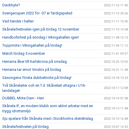
Däckbyte?
2022-11-16 11:40
Sverigecupen 2022 för -07 är färdigspelad
2022-11-15 20:26
Vad händer i hallen
2022-11-11 10:30
Skånelafestivalen igen på lördag 12 november
2022-11-10 14:58
Handbollsfest på söndag i Vikingahallen igen!
2022-11-08 15:13
Toppmöte i Vikingahallen på lördag!
2022-11-04 11:12
Match lördag 5 november
2022-11-01 09:57
Herrarna åker till Karlskrona på onsdag
2022-10-25 10:55
Herrarna tar emot Vinslöv på lördag
2022-10-21 11:48
Säsongens första dubbelmöte på lördag!
2022-10-18 13:23
Två Skånelaiter och en f.d. Skånelait uttagna i U16-
2022-10-17 12:08
landslaget
DUBBEL Möte Dam - Herr
2022-10-14 07:38
Skånela IF, en modern klubb som aktivt arbetar med en
2022-10-13 11:48
trygg idrottsmiljö
Sju spelare från Skånela med i Stockholms distriktslag
2022-10-10 16:48
Skånelafestivalen på lördag
2022-10-07 14:32