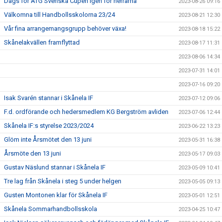
Dags för ATG Svenska Cupen igen för herrarna
2023-08-26 09:16
Välkomna till Handbollsskolorna 23/24
2023-08-21 12:30
Vår fina arrangemangsgrupp behöver växa!
2023-08-18 15:22
Skånelakvällen framflyttad
2023-08-17 11:31
2023-08-06 14:34
2023-07-31 14:01
2023-07-16 09:20
Isak Svarén stannar i Skånela IF
2023-07-12 09:06
F.d. ordförande och hedersmedlem KG Bergström avliden
2023-07-06 12:44
Skånela IF:s styrelse 2023/2024
2023-06-22 13:23
Glöm inte Årsmötet den 13 juni
2023-05-31 16:38
Årsmöte den 13 juni
2023-05-17 09:03
Gustav Näslund stannar i Skånela IF
2023-05-09 10:41
Tre lag från Skånela i steg 5 under helgen
2023-05-05 09:13
Gusten Montonen klar för Skånela IF
2023-05-01 12:51
Skånela Sommarhandbollsskola
2023-04-25 10:47