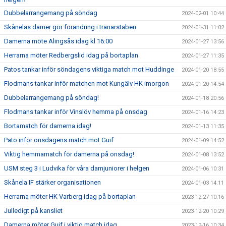
Dubbelarrangemang på söndag
2024-02-01 10:44
Skånelas damer gör förändring i tränarstaben
2024-01-31 11:02
Damerna möte Alingsås idag kl 16:00
2024-01-27 13:56
Herrarna möter Redbergslid idag på bortaplan
2024-01-27 11:35
Patos tankar inför söndagens viktiga match mot Huddinge
2024-01-20 18:55
Flodmans tankar inför matchen mot Kungälv HK imorgon
2024-01-20 14:54
Dubbelarrangemang på söndag!
2024-01-18 20:56
Flodmans tankar inför Vinslöv hemma på onsdag
2024-01-16 14:23
Bortamatch för damerna idag!
2024-01-13 11:35
Pato inför onsdagens match mot Guif
2024-01-09 14:52
Viktig hemmamatch för damerna på onsdag!
2024-01-08 13:52
USM steg 3 i Ludvika för våra damjuniorer i helgen
2024-01-06 10:31
Skånela IF stärker organisationen
2024-01-03 14:11
Herrarna möter HK Varberg idag på bortaplan
2023-12-27 10:16
Julledigt på kansliet
2023-12-20 10:29
Damerna möter Guif i viktig match idag
2023-12-16 10:34