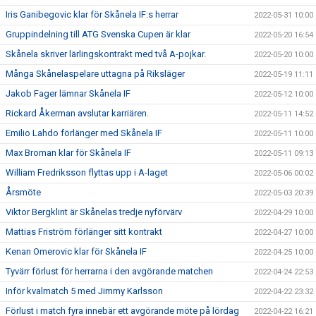
Iris Ganibegovic klar för Skånela IF:s herrar
2022-05-31 10:00
Gruppindelning till ATG Svenska Cupen är klar
2022-05-20 16:54
Skånela skriver lärlingskontrakt med två A-pojkar.
2022-05-20 10:00
Många Skånelaspelare uttagna på Riksläger
2022-05-19 11:11
Jakob Fager lämnar Skånela IF
2022-05-12 10:00
Rickard Åkerman avslutar karriären.
2022-05-11 14:52
Emilio Lahdo förlänger med Skånela IF
2022-05-11 10:00
Max Broman klar för Skånela IF
2022-05-11 09:13
William Fredriksson flyttas upp i A-laget
2022-05-06 00:02
Årsmöte
2022-05-03 20:39
Viktor Bergklint är Skånelas tredje nyförvärv
2022-04-29 10:00
Mattias Friström förlänger sitt kontrakt
2022-04-27 10:00
Kenan Omerovic klar för Skånela IF
2022-04-25 10:00
Tyvärr förlust för herrarna i den avgörande matchen
2022-04-24 22:53
Inför kvalmatch 5 med Jimmy Karlsson
2022-04-22 23:32
Förlust i match fyra innebär ett avgörande möte på lördag
2022-04-22 16:21