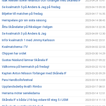
Isak Nielsen söker revansch och förlänger med Skånela IF
2023-04-24 10:47
Se kvalmatch 5 på Anders & Jag på fredag
2023-04-19 09:33
Biljetter till matchen på fredag
2023-04-17 16:35
Herrspelare gör sin sista säsong
2023-04-14 08:45
Åtta Skånelaiter på Riksläger i helgen
2023-04-13 22:35
Se kvalmatch 3 på Anders & Jag
2023-04-09 12:30
Inför kvalmatch 1 med Jimmy Karlsson
2023-04-02 23:51
Kvalmatcherna i TV
2023-04-02 22:55
Chippen har ordet
2023-03-30 14:29
Gustav Näslund lämnar Skånela IF
2023-03-27 09:22
Välkomna på herrmatch på fredag!
2023-03-22 15:10
Kapten Anton Nilsson förlänger med Skånela IF
2023-03-20 09:29
Para Handbollsfestival
2023-03-18 13:03
Upplandsderby ikväll i Rimbo
2023-03-17 08:51
Herrarna möter serieledarna
2023-03-14 12:51
Skånela IF:s båda U16-lag vidare till steg 5 i USM
2023-03-14 11:13