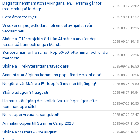
Dags för hemmamatch i Vikingahallen. Herrarna går för
2025-10-02 22:02
tredje raka på lördag!
Extra årsmöte 22/10
2025-10-01 17:57
Vi söker en projektledare - bli en del av hjärtat i vår
2025-09-26 12:26
verksamhet!
Skånela IF får projektstöd från Allmänna arvsfonden –
2025-09-24 19:13
satsar på barn och unga i Märsta
Seriepremiär för herrarna - köp 50/50 lotter innan och under
2025-09-16 22:24
matchen!
Skånela IF rekryterar tränarutvecklare!
2025-09-12 16:50
Snart startar Sigtuna kommuns populäraste bollskolor!
2025-08-29 00:54
Nu gör vi vår Skånela IF - loppis ännu mer tillgänglig!
2025-08-28 09:50
Skåneladagen 31 augusti
2025-08-07 19:54
Herrarna kör igång den kollektiva träningen igen efter
2025-07-28 10:53
sommaruppehållet
Nu släpper vi våra säsongskort!
2025-07-22 22:47
Anmälan öppen till Summer Camp 2025!
2025-06-27 11:00
Skånela Masters - 20:e augusti
2025-06-26 16:51