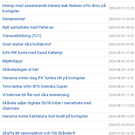
Intervju med assisterande tränare Isak Nielsen inför Amo på
2024-09-19 21:29
bortaplan
Seriepremiär!
2024-09-13 20:09
Nytt samarbete med Parter.se
2024-09-06 08:50
Tränarutbildning (TU1)
2024-09-05 19:37
Snart startar våra bollskolor!
2024-09-02 09:49
Inför RIK borta med David Källemyr
2024-08-31 07:44
Biljettsläpp!
2024-08-30 22:49
Skåneladagen är här!
2024-08-29 14:00
Herrarna möter idag IFK Tumba HK på bortaplan
2024-08-28 12:07
Tims tankar inför ATG Svenska Cupen
2024-08-23 11:01
Vi behöver bli fler runt våra evenemang
2024-08-22 17:33
Skånela säljer digitala 50/50 lotter i samarbete med
2024-08-17 12:53
Clubmate
Herrarna möter Eskilstuna Guif ikväll på bortaplan
2024-08-08 15:09
2024-07-29 09:59
Skaffa ett säsongskort och följ Skånela IF
2024-07-04 16:33