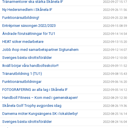
Tränarmentorer ska stärka Skånela IF
2022-09-27 15:17
Ny Hedersmedlem i Skånela IF
2022-09-26 11:56
Funktionärsutbildning!
2022-09-25 22:38
Entrépriser säsongen 2022/2023
2022-09-15 08:59
Ändrade förutsättningar för TU1
2022-09-14 14:54
HEAT söker medarbetare
2022-09-13 15:20
Jobb ihop med samarbetspartner Sigtunahem
2022-09-12 14:07
Sveriges bästa idrottsförälder
2022-09-12 10:00
Ikväll börjar våra handbollsskolor!!
2022-09-09 11:52
Tränarutbildning 1 (TU1)
2022-09-08 15:43
Funktionärsutbildningar
2022-09-06 16:20
FOTOGRAFERING av alla lag i Skånela IF
2022-09-05 14:12
Handboll Fitness – Kom med i gemenskapen!
2022-08-29 12:30
Skånela Golf Trophy avgjordes idag
2022-08-26 19:36
Damerna möter Kungsängens SK i lokalderby!
2022-08-25 16:14
Sveriges bästa idrottsförälder
2022-08-24 16:04