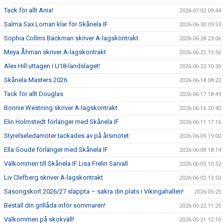
Tack för allt Ania!
2026-07-02 09:44
Salma Sax Loman klar för Skånela IF
2026-06-30 09:53
Sophia Collins Bäckman skriver A-lagskontrakt
2026-06-28 23:06
Meya Åhman skriver A-lagskontrakt
2026-06-25 15:56
Alex Hill uttagen i U18-landslaget!
2026-06-22 10:30
Skånela Masters 2026
2026-06-18 08:22
Tack för allt Douglas
2026-06-17 18:49
Bonnie Westning skriver A-lagskontrakt
2026-06-16 20:40
Elin Holmstedt förlänger med Skånela IF
2026-06-11 17:16
Styrelseledamöter tackades av på årsmötet
2026-06-09 19:00
Ella Goude förlänger med Skånela IF
2026-06-08 18:14
Välkommen till Skånela IF Lisa Frelin Sarvall
2026-06-05 10:52
Liv Clefberg skriver A-lagskontrakt
2026-06-02 13:50
Säsongskort 2026/27 släppta – säkra din plats i Vikingahallen!
2026-05-25
Beställ din grillåda inför sommaren!
2026-05-22 11:25
Välkommen på skokväll!
2026-05-21 12:10