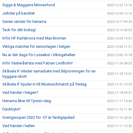
Sigge & Maggans Minnesfond
2022-12-22 15:16
Jultider på kansliet
2022-12-20 12:16
Serien vänder för herrarna
2022-12-17 09:39
Tack för ditt bidrag!
2022-12-15 09:03
Inför HF Karlskrona med Max Broman
2022-12-09 14:07
Viktiga matcher för seniorlagen i helgen
2022-12-06 11:57
Nu är det dags för Lussekul i Vikingahallen
2022-12-06 10:18
Inför VästeråsIrsta med Fabian Lindholm!
2022-11-24 08:55
Skånela IF inleder samarbete med Bilprovningen för en
2022-11-23 10:01
tryggare idrott
Skånela IF bjuder in till Mustaschmatch på fredag
2022-11-21 10:29
Vad händer i helgen?
2022-11-18 09:57
Herrarna åker till Tyresö idag
2022-11-17 10:49
Däckbyte?
2022-11-16 11:40
Sverigecupen 2022 för -07 är färdigspelad
2022-11-15 20:26
Vad händer i hallen
2022-11-11 10:30