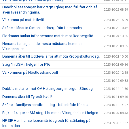
Handbollssäsongen har dragit i gång med full fart och så
2023-10-26 08:59
även livesändningarna.
Välkomna på match ikväll!
2023-10-25 15:09
Skånela lånar in Simon Lindberg från Hammarby
2023-10-25 10:42
Flodmans tankar inför herrarna match mot Redbergslid
2023-10-24 13:35
Herrarna tar sig ann de mesta mästarna hemma i
2023-10-23 09:05
Vikingahallen
Damerna åker till Uddevalla för att möta Kroppskultur idag!
2023-10-21 10:00
Steg 1 i USM i helgen för P16
2023-10-21 09:16
Välkommen på Höstlovshandboll
2023-10-20 12:58
2023-10-19 09:33
Dubbla matcher mot OV Helsingborg imorgon Söndag
2023-10-14 11:50
Damerna åker till Tyresö ikväll!
2023-10-11 09:46
Skånelafamiljens handbollsdag - fritt inträde för alla
2023-10-10 14:07
Pojkar 14 spelar SM steg 1 hemma i Vikingahallen i helgen.
2023-10-07 08:43
HF SIF Herr har seriepremiär idag och förstärkning på
2023-09-30 11:37
ledarsidan