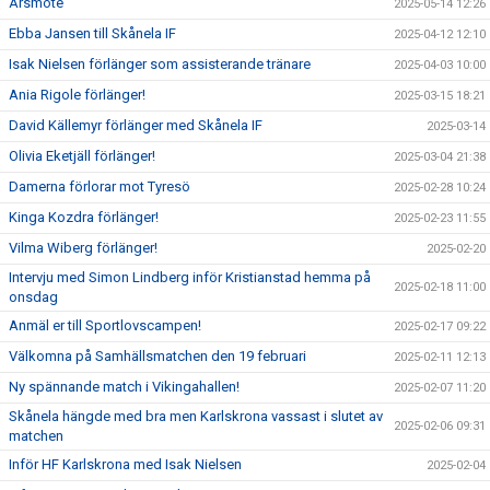
Årsmöte
2025-05-14 12:26
Ebba Jansen till Skånela IF
2025-04-12 12:10
Isak Nielsen förlänger som assisterande tränare
2025-04-03 10:00
Ania Rigole förlänger!
2025-03-15 18:21
David Källemyr förlänger med Skånela IF
2025-03-14
Olivia Eketjäll förlänger!
2025-03-04 21:38
Damerna förlorar mot Tyresö
2025-02-28 10:24
Kinga Kozdra förlänger!
2025-02-23 11:55
Vilma Wiberg förlänger!
2025-02-20
Intervju med Simon Lindberg inför Kristianstad hemma på
2025-02-18 11:00
onsdag
Anmäl er till Sportlovscampen!
2025-02-17 09:22
Välkomna på Samhällsmatchen den 19 februari
2025-02-11 12:13
Ny spännande match i Vikingahallen!
2025-02-07 11:20
Skånela hängde med bra men Karlskrona vassast i slutet av
2025-02-06 09:31
matchen
Inför HF Karlskrona med Isak Nielsen
2025-02-04