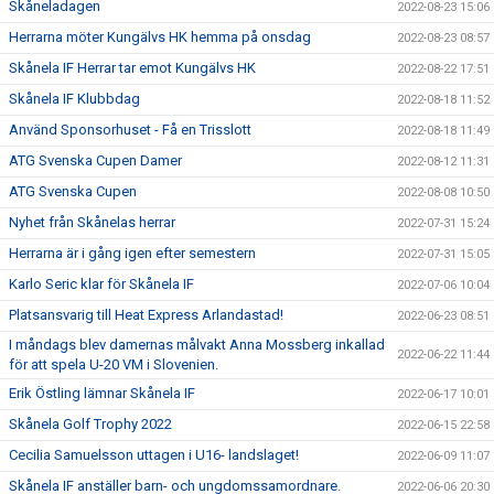
Skåneladagen
2022-08-23 15:06
Herrarna möter Kungälvs HK hemma på onsdag
2022-08-23 08:57
Skånela IF Herrar tar emot Kungälvs HK
2022-08-22 17:51
Skånela IF Klubbdag
2022-08-18 11:52
Använd Sponsorhuset - Få en Trisslott
2022-08-18 11:49
ATG Svenska Cupen Damer
2022-08-12 11:31
ATG Svenska Cupen
2022-08-08 10:50
Nyhet från Skånelas herrar
2022-07-31 15:24
Herrarna är i gång igen efter semestern
2022-07-31 15:05
Karlo Seric klar för Skånela IF
2022-07-06 10:04
Platsansvarig till Heat Express Arlandastad!
2022-06-23 08:51
I måndags blev damernas målvakt Anna Mossberg inkallad
2022-06-22 11:44
för att spela U-20 VM i Slovenien.
Erik Östling lämnar Skånela IF
2022-06-17 10:01
Skånela Golf Trophy 2022
2022-06-15 22:58
Cecilia Samuelsson uttagen i U16- landslaget!
2022-06-09 11:07
Skånela IF anställer barn- och ungdomssamordnare.
2022-06-06 20:30