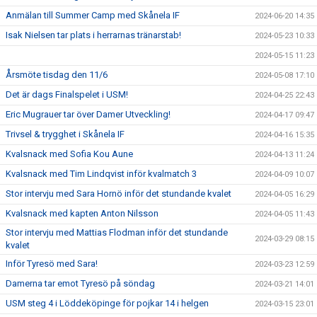
Anmälan till Summer Camp med Skånela IF
2024-06-20 14:35
Isak Nielsen tar plats i herrarnas tränarstab!
2024-05-23 10:33
2024-05-15 11:23
Årsmöte tisdag den 11/6
2024-05-08 17:10
Det är dags Finalspelet i USM!
2024-04-25 22:43
Eric Mugrauer tar över Damer Utveckling!
2024-04-17 09:47
Trivsel & trygghet i Skånela IF
2024-04-16 15:35
Kvalsnack med Sofia Kou Aune
2024-04-13 11:24
Kvalsnack med Tim Lindqvist inför kvalmatch 3
2024-04-09 10:07
Stor intervju med Sara Hornö inför det stundande kvalet
2024-04-05 16:29
Kvalsnack med kapten Anton Nilsson
2024-04-05 11:43
Stor intervju med Mattias Flodman inför det stundande
2024-03-29 08:15
kvalet
Inför Tyresö med Sara!
2024-03-23 12:59
Damerna tar emot Tyresö på söndag
2024-03-21 14:01
USM steg 4 i Löddeköpinge för pojkar 14 i helgen
2024-03-15 23:01