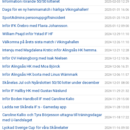
Information rörande 50/50 lotteriet
2025-02-03 12:29
Dags för en ny hemmamatch i härliga Vikingahallen!
2025-01-31 16:06
SportAdmins personuppgiftsincident
2025-01-25 19:23
Inför IFK Örebro med Flavia Johansson.
2025-01-12 09:00
William Psajd inför Ystad IF HF
2024-12-29 11:10
Välkomna på årets sista match i Vikingahallen
2024-12-26 11:10
Intervju med Magdalena Krstic inför Alingsås HK hemma.
2024-12-21 12:28
Inför OV Helsingborg med Isak Nielsen
2024-12-12 10:36
Inför Alingsås HK med Moa Björck
2024-12-06 16:31
Inför Alingsås HK borta med Linus Wärnmark
2024-12-06 11:57
Skånelas Jul och Nyårslotteri 50/50 lotter under december
2024-12-01 08:00
Inför IF Hallby HK med Gustav Näslund
2024-11-29 21:32
Inför Boden Handboll IF med Caroline Kalio
2024-11-29 15:00
Ladda ner Skånela IF:s - Gameday app
2024-11-28 13:03
Caroline Kallio och Tyra Börjesson uttagna till träningsdagar
2024-11-18 17:22
med U-landslaget
Lyckad Sverige Cup för våra Skånelaiter
2024-11-16 09:50