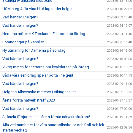
Skånela IF anställer klubbchef
2023-03-13 11:00
USM steg 4 för våra U16-lag under helgen
2023-03-10 22:02
Vad händer i helgen?
2023-03-09 15:40
Vad händer i helgen?
2023-02-24 17:07
Herrarna möter HK Torslanda Elit borta på lördag
2023-02-24 11:46
Förändringar på kansliet
2023-02-21 16:48
Ny utmaning för Damerna på söndag..
2023-02-16 18:00
Vad händer i helgen?
2023-02-16 09:05
Viktig match för herrarna om kvalplatsen på lördag
2023-02-15 10:52
Båda våra seniorlag spelar borta i helgen!
2023-02-10 14:13
Vad händer i helgen?
2023-02-09 11:00
Helgens Allsvenska matcher i Vikingahallen
2023-02-02 13:15
Årets första nätverksträff 2023
2023-01-27 13:37
Vad händer i helgen?
2023-01-27 09:00
Skånela IF bjuder in till årets första nätverksfrukost!
2023-01-19 11:39
Alla verksamheter för våra handbollsskolor och Boll och lek
2023-01-12 09:34
startar vecka 2