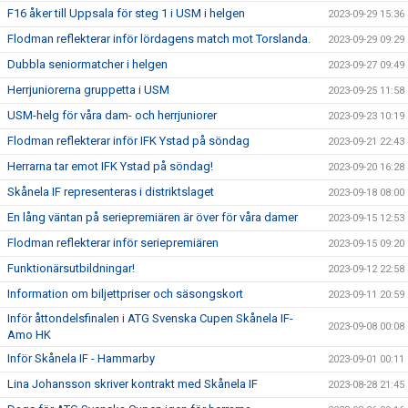
F16 åker till Uppsala för steg 1 i USM i helgen
2023-09-29 15:36
Flodman reflekterar inför lördagens match mot Torslanda.
2023-09-29 09:29
Dubbla seniormatcher i helgen
2023-09-27 09:49
Herrjuniorerna gruppetta i USM
2023-09-25 11:58
USM-helg för våra dam- och herrjuniorer
2023-09-23 10:19
Flodman reflekterar inför IFK Ystad på söndag
2023-09-21 22:43
Herrarna tar emot IFK Ystad på söndag!
2023-09-20 16:28
Skånela IF representeras i distriktslaget
2023-09-18 08:00
En lång väntan på seriepremiären är över för våra damer
2023-09-15 12:53
Flodman reflekterar inför seriepremiären
2023-09-15 09:20
Funktionärsutbildningar!
2023-09-12 22:58
Information om biljettpriser och säsongskort
2023-09-11 20:59
Inför åttondelsfinalen i ATG Svenska Cupen Skånela IF-
2023-09-08 00:08
Amo HK
Inför Skånela IF - Hammarby
2023-09-01 00:11
Lina Johansson skriver kontrakt med Skånela IF
2023-08-28 21:45