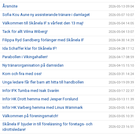
Årsmöte
2026-05-13 09:04
Sofia Kou Aune ny assisterande tränare i damlaget
2026-05-07 10:07
Välkommen till Skånela IF:s vårfest den 13 maj!
2026-05-04 14:05
Tack för allt Vilma Wiberg!
2026-05-04 13:07
Filippa Ryd Sandberg förlänger med Skånela IF
2026-04-30 14:29
Ida Schaffer klar för Skånela IF!
2026-04-28 17:12
Parabollen i Vikingahallen!
2026-04-17 08:59
Ny tränarorganisation på damsidan
2026-04-15 15:10
Kom och fira med oss!
2026-03-31 14:24
Unga ledare får fler barn att hitta till handbollen
2026-03-19 09:39
Inför IFK Tumba med Isak Svarèn
2026-03-17 22:37
Inför HK Drott hemma med Jesper Forslund
2026-03-13 11:39
Inför HK Varberg hemma med Linus Wärnmark
2026-03-05 14:05
Välkommen på föreningsmatch!
2026-03-05 10:31
Skånela IF bjuder in till föreläsning för företags- och
2026-02-23 16:51
idrottsledare!