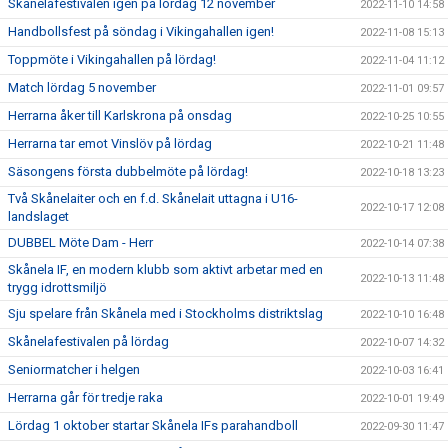
Skånelafestivalen igen på lördag 12 november
2022-11-10 14:58
Handbollsfest på söndag i Vikingahallen igen!
2022-11-08 15:13
Toppmöte i Vikingahallen på lördag!
2022-11-04 11:12
Match lördag 5 november
2022-11-01 09:57
Herrarna åker till Karlskrona på onsdag
2022-10-25 10:55
Herrarna tar emot Vinslöv på lördag
2022-10-21 11:48
Säsongens första dubbelmöte på lördag!
2022-10-18 13:23
Två Skånelaiter och en f.d. Skånelait uttagna i U16-
2022-10-17 12:08
landslaget
DUBBEL Möte Dam - Herr
2022-10-14 07:38
Skånela IF, en modern klubb som aktivt arbetar med en
2022-10-13 11:48
trygg idrottsmiljö
Sju spelare från Skånela med i Stockholms distriktslag
2022-10-10 16:48
Skånelafestivalen på lördag
2022-10-07 14:32
Seniormatcher i helgen
2022-10-03 16:41
Herrarna går för tredje raka
2022-10-01 19:49
Lördag 1 oktober startar Skånela IFs parahandboll
2022-09-30 11:47