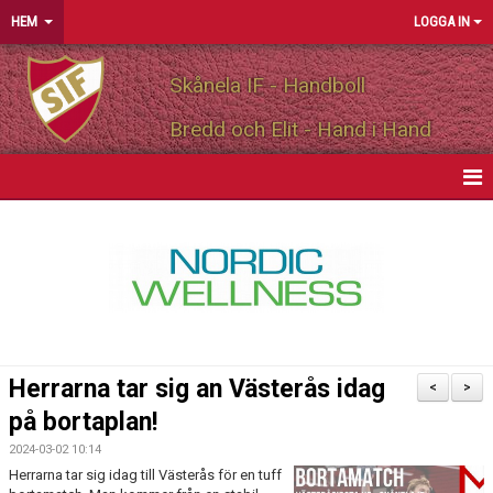
HEM
LOGGA IN
Skånela IF - Handboll
Bredd och Elit - Hand i Hand
HEM
NYHETER
OM FÖRENINGEN
MEDLEMSINFO
Herrarna tar sig an Västerås idag
<
>
PARTNERS
på bortaplan!
2024-03-02 10:14
MATCHER
Herrarna tar sig idag till Västerås för en tuff