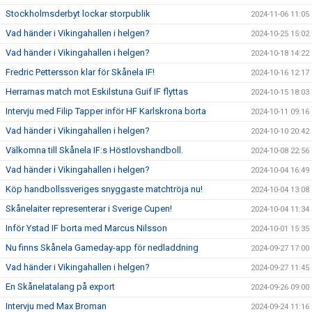
Stockholmsderbyt lockar storpublik
2024-11-06 11:05
Vad händer i Vikingahallen i helgen?
2024-10-25 15:02
Vad händer i Vikingahallen i helgen?
2024-10-18 14:22
Fredric Pettersson klar för Skånela IF!
2024-10-16 12:17
Herrarnas match mot Eskilstuna Guif IF flyttas
2024-10-15 18:03
Intervju med Filip Tapper inför HF Karlskrona borta
2024-10-11 09:16
Vad händer i Vikingahallen i helgen?
2024-10-10 20:42
Välkomna till Skånela IF:s Höstlovshandboll.
2024-10-08 22:56
Vad händer i Vikingahallen i helgen?
2024-10-04 16:49
Köp handbollssveriges snyggaste matchtröja nu!
2024-10-04 13:08
Skånelaiter representerar i Sverige Cupen!
2024-10-04 11:34
Inför Ystad IF borta med Marcus Nilsson
2024-10-01 15:35
Nu finns Skånela Gameday-app för nedladdning
2024-09-27 17:00
Vad händer i Vikingahallen i helgen?
2024-09-27 11:45
En Skånelatalang på export
2024-09-26 09:00
Intervju med Max Broman
2024-09-24 11:16