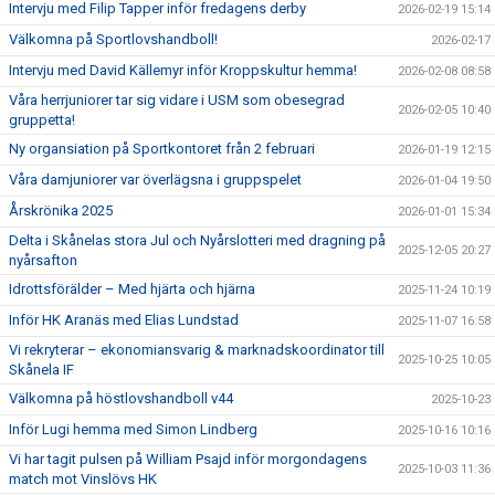
Intervju med Filip Tapper inför fredagens derby
2026-02-19 15:14
Välkomna på Sportlovshandboll!
2026-02-17
Intervju med David Källemyr inför Kroppskultur hemma!
2026-02-08 08:58
Våra herrjuniorer tar sig vidare i USM som obesegrad
2026-02-05 10:40
gruppetta!
Ny organsiation på Sportkontoret från 2 februari
2026-01-19 12:15
Våra damjuniorer var överlägsna i gruppspelet
2026-01-04 19:50
Årskrönika 2025
2026-01-01 15:34
Delta i Skånelas stora Jul och Nyårslotteri med dragning på
2025-12-05 20:27
nyårsafton
Idrottsförälder – Med hjärta och hjärna
2025-11-24 10:19
Inför HK Aranäs med Elias Lundstad
2025-11-07 16:58
Vi rekryterar – ekonomiansvarig & marknadskoordinator till
2025-10-25 10:05
Skånela IF
Välkomna på höstlovshandboll v44
2025-10-23
Inför Lugi hemma med Simon Lindberg
2025-10-16 10:16
Vi har tagit pulsen på William Psajd inför morgondagens
2025-10-03 11:36
match mot Vinslövs HK