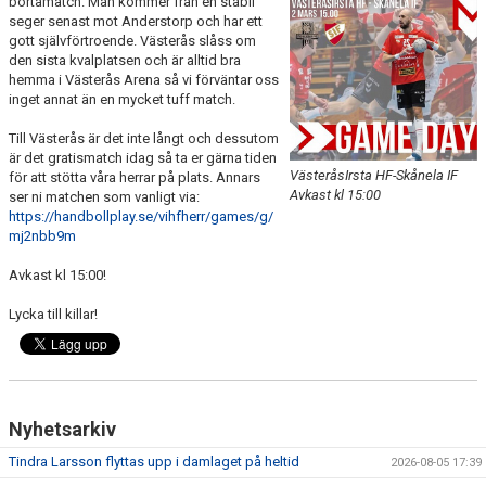
bortamatch. Man kommer från en stabil
KALENDER
seger senast mot Anderstorp och har ett
gott självförtroende. Västerås slåss om
den sista kvalplatsen och är alltid bra
KONTAKT LAG
hemma i Västerås Arena så vi förväntar oss
inget annat än en mycket tuff match.
DOMARE/FUNKTIONÄRER
Till Västerås är det inte långt och dessutom
är det gratismatch idag så ta er gärna tiden
DOKUMENT
VästeråsIrsta HF-Skånela IF
för att stötta våra herrar på plats. Annars
Avkast kl 15:00
ser ni matchen som vanligt via:
LÄNKAR
https://handbollplay.se/vihfherr/games/g/
mj2nbb9m
KORTPLANSSPELEN
Avkast kl 15:00!
Lycka till killar!
Nyhetsarkiv
Tindra Larsson flyttas upp i damlaget på heltid
2026-08-05 17:39