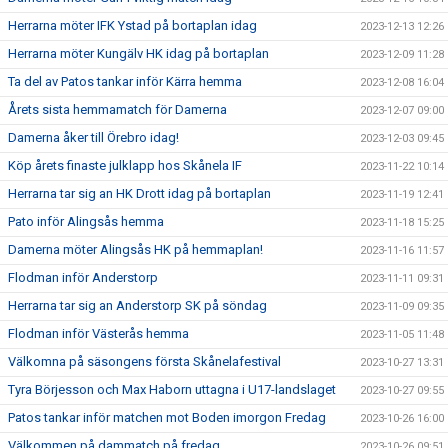
Herrarna möter IFK Ystad på bortaplan idag
2023-12-13 12:26
Herrarna möter Kungälv HK idag på bortaplan
2023-12-09 11:28
Ta del av Patos tankar inför Kärra hemma
2023-12-08 16:04
Årets sista hemmamatch för Damerna
2023-12-07 09:00
Damerna åker till Örebro idag!
2023-12-03 09:45
Köp årets finaste julklapp hos Skånela IF
2023-11-22 10:14
Herrarna tar sig an HK Drott idag på bortaplan
2023-11-19 12:41
Pato inför Alingsås hemma
2023-11-18 15:25
Damerna möter Alingsås HK på hemmaplan!
2023-11-16 11:57
Flodman inför Anderstorp
2023-11-11 09:31
Herrarna tar sig an Anderstorp SK på söndag
2023-11-09 09:35
Flodman inför Västerås hemma
2023-11-05 11:48
Välkomna på säsongens första Skånelafestival
2023-10-27 13:31
Tyra Börjesson och Max Haborn uttagna i U17-landslaget
2023-10-27 09:55
Patos tankar inför matchen mot Boden imorgon Fredag
2023-10-26 16:00
Välkommen på dammatch på fredag
2023-10-26 09:51