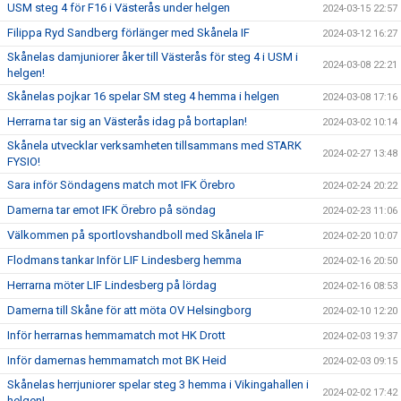
USM steg 4 för F16 i Västerås under helgen
2024-03-15 22:57
Filippa Ryd Sandberg förlänger med Skånela IF
2024-03-12 16:27
Skånelas damjuniorer åker till Västerås för steg 4 i USM i
2024-03-08 22:21
helgen!
Skånelas pojkar 16 spelar SM steg 4 hemma i helgen
2024-03-08 17:16
Herrarna tar sig an Västerås idag på bortaplan!
2024-03-02 10:14
Skånela utvecklar verksamheten tillsammans med STARK
2024-02-27 13:48
FYSIO!
Sara inför Söndagens match mot IFK Örebro
2024-02-24 20:22
Damerna tar emot IFK Örebro på söndag
2024-02-23 11:06
Välkommen på sportlovshandboll med Skånela IF
2024-02-20 10:07
Flodmans tankar Inför LIF Lindesberg hemma
2024-02-16 20:50
Herrarna möter LIF Lindesberg på lördag
2024-02-16 08:53
Damerna till Skåne för att möta OV Helsingborg
2024-02-10 12:20
Inför herrarnas hemmamatch mot HK Drott
2024-02-03 19:37
Inför damernas hemmamatch mot BK Heid
2024-02-03 09:15
Skånelas herrjuniorer spelar steg 3 hemma i Vikingahallen i
2024-02-02 17:42
helgen!