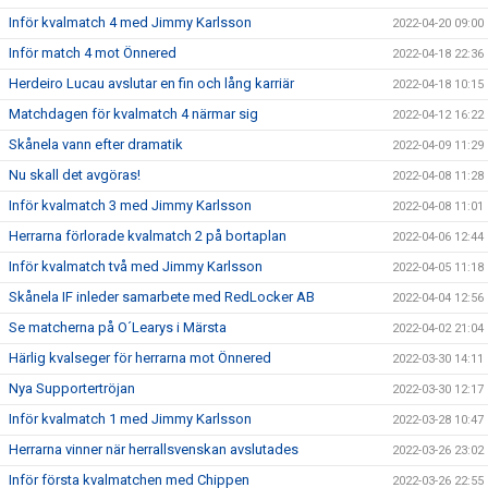
Inför kvalmatch 4 med Jimmy Karlsson
2022-04-20 09:00
Inför match 4 mot Önnered
2022-04-18 22:36
Herdeiro Lucau avslutar en fin och lång karriär
2022-04-18 10:15
Matchdagen för kvalmatch 4 närmar sig
2022-04-12 16:22
Skånela vann efter dramatik
2022-04-09 11:29
Nu skall det avgöras!
2022-04-08 11:28
Inför kvalmatch 3 med Jimmy Karlsson
2022-04-08 11:01
Herrarna förlorade kvalmatch 2 på bortaplan
2022-04-06 12:44
Inför kvalmatch två med Jimmy Karlsson
2022-04-05 11:18
Skånela IF inleder samarbete med RedLocker AB
2022-04-04 12:56
Se matcherna på O´Learys i Märsta
2022-04-02 21:04
Härlig kvalseger för herrarna mot Önnered
2022-03-30 14:11
Nya Supportertröjan
2022-03-30 12:17
Inför kvalmatch 1 med Jimmy Karlsson
2022-03-28 10:47
Herrarna vinner när herrallsvenskan avslutades
2022-03-26 23:02
Inför första kvalmatchen med Chippen
2022-03-26 22:55