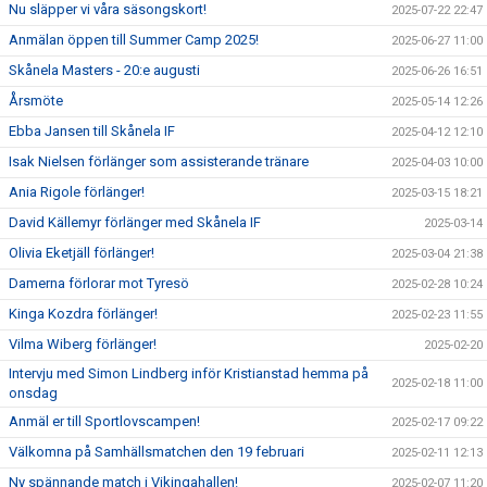
Nu släpper vi våra säsongskort!
2025-07-22 22:47
Anmälan öppen till Summer Camp 2025!
2025-06-27 11:00
Skånela Masters - 20:e augusti
2025-06-26 16:51
Årsmöte
2025-05-14 12:26
Ebba Jansen till Skånela IF
2025-04-12 12:10
Isak Nielsen förlänger som assisterande tränare
2025-04-03 10:00
Ania Rigole förlänger!
2025-03-15 18:21
David Källemyr förlänger med Skånela IF
2025-03-14
Olivia Eketjäll förlänger!
2025-03-04 21:38
Damerna förlorar mot Tyresö
2025-02-28 10:24
Kinga Kozdra förlänger!
2025-02-23 11:55
Vilma Wiberg förlänger!
2025-02-20
Intervju med Simon Lindberg inför Kristianstad hemma på
2025-02-18 11:00
onsdag
Anmäl er till Sportlovscampen!
2025-02-17 09:22
Välkomna på Samhällsmatchen den 19 februari
2025-02-11 12:13
Ny spännande match i Vikingahallen!
2025-02-07 11:20