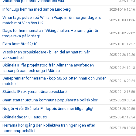
Välkomna på höstlovshandboll v44
2025-10-23
Inför Lugi hemma med Simon Lindberg
2025-10-16 10:16
Vi har tagit pulsen på William Psajd inför morgondagens
2025-10-03 11:36
match mot Vinslövs HK
Dags för hemmamatch i Vikingahallen. Herrarna går för
2025-10-02 22:02
tredje raka på lördag!
Extra årsmöte 22/10
2025-10-01 17:57
Vi söker en projektledare - bli en del av hjärtat i vår
2025-09-26 12:26
verksamhet!
Skånela IF får projektstöd från Allmänna arvsfonden –
2025-09-24 19:13
satsar på barn och unga i Märsta
Seriepremiär för herrarna - köp 50/50 lotter innan och under
2025-09-16 22:24
matchen!
Skånela IF rekryterar tränarutvecklare!
2025-09-12 16:50
Snart startar Sigtuna kommuns populäraste bollskolor!
2025-08-29 00:54
Nu gör vi vår Skånela IF - loppis ännu mer tillgänglig!
2025-08-28 09:50
Skåneladagen 31 augusti
2025-08-07 19:54
Herrarna kör igång den kollektiva träningen igen efter
2025-07-28 10:53
sommaruppehållet