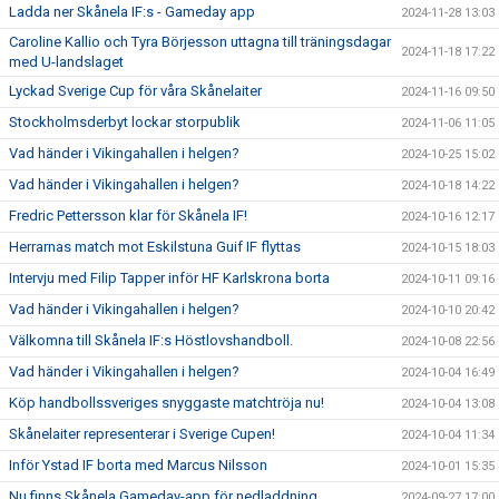
Ladda ner Skånela IF:s - Gameday app
2024-11-28 13:03
Caroline Kallio och Tyra Börjesson uttagna till träningsdagar
2024-11-18 17:22
med U-landslaget
Lyckad Sverige Cup för våra Skånelaiter
2024-11-16 09:50
Stockholmsderbyt lockar storpublik
2024-11-06 11:05
Vad händer i Vikingahallen i helgen?
2024-10-25 15:02
Vad händer i Vikingahallen i helgen?
2024-10-18 14:22
Fredric Pettersson klar för Skånela IF!
2024-10-16 12:17
Herrarnas match mot Eskilstuna Guif IF flyttas
2024-10-15 18:03
Intervju med Filip Tapper inför HF Karlskrona borta
2024-10-11 09:16
Vad händer i Vikingahallen i helgen?
2024-10-10 20:42
Välkomna till Skånela IF:s Höstlovshandboll.
2024-10-08 22:56
Vad händer i Vikingahallen i helgen?
2024-10-04 16:49
Köp handbollssveriges snyggaste matchtröja nu!
2024-10-04 13:08
Skånelaiter representerar i Sverige Cupen!
2024-10-04 11:34
Inför Ystad IF borta med Marcus Nilsson
2024-10-01 15:35
Nu finns Skånela Gameday-app för nedladdning
2024-09-27 17:00