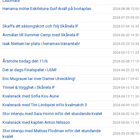
Clubmate
Herrarna möter Eskilstuna Guif ikväll på bortaplan
2024-08-08 15:09
2024-07-29 09:59
Skaffa ett säsongskort och följ Skånela IF
2024-07-04 16:33
Anmälan till Summer Camp med Skånela IF
2024-06-20 14:35
Isak Nielsen tar plats i herrarnas tränarstab!
2024-05-23 10:33
2024-05-15 11:23
Årsmöte tisdag den 11/6
2024-05-08 17:10
Det är dags Finalspelet i USM!
2024-04-25 22:43
Eric Mugrauer tar över Damer Utveckling!
2024-04-17 09:47
Trivsel & trygghet i Skånela IF
2024-04-16 15:35
Kvalsnack med Sofia Kou Aune
2024-04-13 11:24
Kvalsnack med Tim Lindqvist inför kvalmatch 3
2024-04-09 10:07
Stor intervju med Sara Hornö inför det stundande kvalet
2024-04-05 16:29
Kvalsnack med kapten Anton Nilsson
2024-04-05 11:43
Stor intervju med Mattias Flodman inför det stundande
2024-03-29 08:15
kvalet