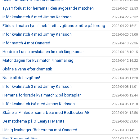
Tyvärr förlust för herrarna i den avgörande matchen
2022-04-24 22:53
Inför kvalmatch 5 med Jimmy Karlsson
2022-04-22 23:32
Förlust i match fyra innebär ett avgörande möte på lördag
2022-04-22 16:21
Inför kvalmatch 4 med Jimmy Karlsson
2022-04-20 09:00
Inför match 4 mot Önnered
2022-04-18 22:36
Herdeiro Lucau avslutar en fin och lång karriär
2022-04-18 10:15
Matchdagen för kvalmatch 4 närmar sig
2022-04-12 16:22
Skånela vann efter dramatik
2022-04-09 11:29
Nu skall det avgöras!
2022-04-08 11:28
Inför kvalmatch 3 med Jimmy Karlsson
2022-04-08 11:01
Herrarna förlorade kvalmatch 2 på bortaplan
2022-04-06 12:44
Inför kvalmatch två med Jimmy Karlsson
2022-04-05 11:18
Skånela IF inleder samarbete med RedLocker AB
2022-04-04 12:56
Se matcherna på O´Learys i Märsta
2022-04-02 21:04
Härlig kvalseger för herrarna mot Önnered
2022-03-30 14:11
Nya Supportertröjan
2022-03-30 12:17