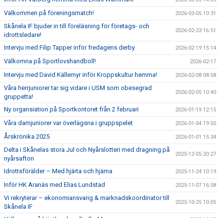
Välkommen på föreningsmatch!
2026-03-05 10:31
Skånela IF bjuder in till föreläsning för företags- och
2026-02-23 16:51
idrottsledare!
Intervju med Filip Tapper inför fredagens derby
2026-02-19 15:14
Välkomna på Sportlovshandboll!
2026-02-17
Intervju med David Källemyr inför Kroppskultur hemma!
2026-02-08 08:58
Våra herrjuniorer tar sig vidare i USM som obesegrad
2026-02-05 10:40
gruppetta!
Ny organsiation på Sportkontoret från 2 februari
2026-01-19 12:15
Våra damjuniorer var överlägsna i gruppspelet
2026-01-04 19:50
Årskrönika 2025
2026-01-01 15:34
Delta i Skånelas stora Jul och Nyårslotteri med dragning på
2025-12-05 20:27
nyårsafton
Idrottsförälder – Med hjärta och hjärna
2025-11-24 10:19
Inför HK Aranäs med Elias Lundstad
2025-11-07 16:58
Vi rekryterar – ekonomiansvarig & marknadskoordinator till
2025-10-25 10:05
Skånela IF