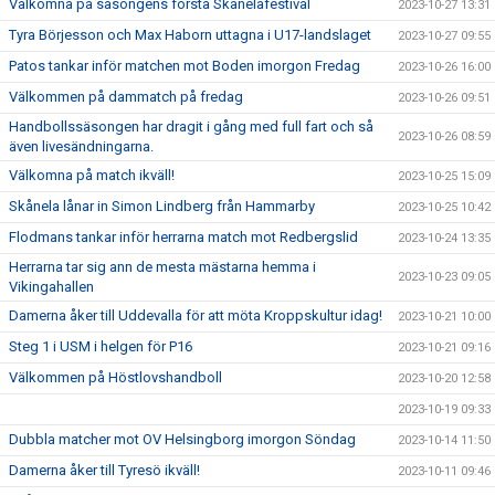
Välkomna på säsongens första Skånelafestival
2023-10-27 13:31
Tyra Börjesson och Max Haborn uttagna i U17-landslaget
2023-10-27 09:55
Patos tankar inför matchen mot Boden imorgon Fredag
2023-10-26 16:00
Välkommen på dammatch på fredag
2023-10-26 09:51
Handbollssäsongen har dragit i gång med full fart och så
2023-10-26 08:59
även livesändningarna.
Välkomna på match ikväll!
2023-10-25 15:09
Skånela lånar in Simon Lindberg från Hammarby
2023-10-25 10:42
Flodmans tankar inför herrarna match mot Redbergslid
2023-10-24 13:35
Herrarna tar sig ann de mesta mästarna hemma i
2023-10-23 09:05
Vikingahallen
Damerna åker till Uddevalla för att möta Kroppskultur idag!
2023-10-21 10:00
Steg 1 i USM i helgen för P16
2023-10-21 09:16
Välkommen på Höstlovshandboll
2023-10-20 12:58
2023-10-19 09:33
Dubbla matcher mot OV Helsingborg imorgon Söndag
2023-10-14 11:50
Damerna åker till Tyresö ikväll!
2023-10-11 09:46