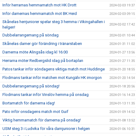
Inför herrarnas hemmamatch mot HK Drott
2024-02-03 19:37
Inför damernas hemmamatch mot BK Heid
2024-02-03 09:15
Skånelas herrjuniorer spelar steg 3 hemma i Vikingahallen i
2024-02-02 17:42
helgen!
Dubbelarrangemang på söndag
2024-02-01 10:44
Skånelas damer gör förändring i tränarstaben
2024-01-31 11:02
Damerna möte Alingsås idag kl 16:00
2024-01-27 13:56
Herrarna möter Redbergslid idag på bortaplan
2024-01-27 11:35
Patos tankar inför söndagens viktiga match mot Huddinge
2024-01-20 18:55
Flodmans tankar inför matchen mot Kungälv HK imorgon
2024-01-20 14:54
Dubbelarrangemang på söndag!
2024-01-18 20:56
Flodmans tankar inför Vinslöv hemma på onsdag
2024-01-16 14:23
Bortamatch för damerna idag!
2024-01-13 11:35
Pato inför onsdagens match mot Guif
2024-01-09 14:52
Viktig hemmamatch för damerna på onsdag!
2024-01-08 13:52
USM steg 3 i Ludvika för våra damjuniorer i helgen
2024-01-06 10:31