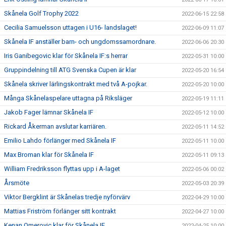
Skånela Golf Trophy 2022
2022-06-15 22:58
Cecilia Samuelsson uttagen i U16- landslaget!
2022-06-09 11:07
Skånela IF anställer barn- och ungdomssamordnare.
2022-06-06 20:30
Iris Ganibegovic klar för Skånela IF:s herrar
2022-05-31 10:00
Gruppindelning till ATG Svenska Cupen är klar
2022-05-20 16:54
Skånela skriver lärlingskontrakt med två A-pojkar.
2022-05-20 10:00
Många Skånelaspelare uttagna på Riksläger
2022-05-19 11:11
Jakob Fager lämnar Skånela IF
2022-05-12 10:00
Rickard Åkerman avslutar karriären.
2022-05-11 14:52
Emilio Lahdo förlänger med Skånela IF
2022-05-11 10:00
Max Broman klar för Skånela IF
2022-05-11 09:13
William Fredriksson flyttas upp i A-laget
2022-05-06 00:02
Årsmöte
2022-05-03 20:39
Viktor Bergklint är Skånelas tredje nyförvärv
2022-04-29 10:00
Mattias Friström förlänger sitt kontrakt
2022-04-27 10:00
Kenan Omerovic klar för Skånela IF
2022-04-25 10:00