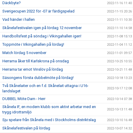
Däckbyte?
2022-11-16 11:40
Sverigecupen 2022 för -07 är färdigspelad
2022-11-15 20:26
Vad händer i hallen
2022-11-11 10:30
Skånelafestivalen igen på lördag 12 november
2022-11-10 14:58
Handbollsfest på söndag i Vikingahallen igen!
2022-11-08 15:13
Toppmöte i Vikingahallen på lördag!
2022-11-04 11:12
Match lördag 5 november
2022-11-01 09:57
Herrarna åker till Karlskrona på onsdag
2022-10-25 10:55
Herrarna tar emot Vinslöv på lördag
2022-10-21 11:48
Säsongens första dubbelmöte på lördag!
2022-10-18 13:23
Två Skånelaiter och en f.d. Skånelait uttagna i U16-
2022-10-17 12:08
landslaget
DUBBEL Möte Dam - Herr
2022-10-14 07:38
Skånela IF, en modern klubb som aktivt arbetar med en
2022-10-13 11:48
trygg idrottsmiljö
Sju spelare från Skånela med i Stockholms distriktslag
2022-10-10 16:48
Skånelafestivalen på lördag
2022-10-07 14:32