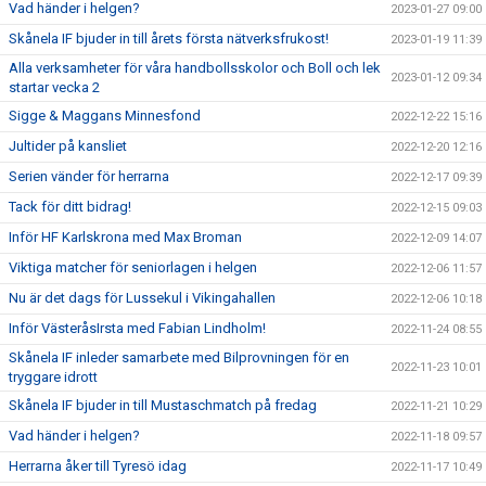
Vad händer i helgen?
2023-01-27 09:00
Skånela IF bjuder in till årets första nätverksfrukost!
2023-01-19 11:39
Alla verksamheter för våra handbollsskolor och Boll och lek
2023-01-12 09:34
startar vecka 2
Sigge & Maggans Minnesfond
2022-12-22 15:16
Jultider på kansliet
2022-12-20 12:16
Serien vänder för herrarna
2022-12-17 09:39
Tack för ditt bidrag!
2022-12-15 09:03
Inför HF Karlskrona med Max Broman
2022-12-09 14:07
Viktiga matcher för seniorlagen i helgen
2022-12-06 11:57
Nu är det dags för Lussekul i Vikingahallen
2022-12-06 10:18
Inför VästeråsIrsta med Fabian Lindholm!
2022-11-24 08:55
Skånela IF inleder samarbete med Bilprovningen för en
2022-11-23 10:01
tryggare idrott
Skånela IF bjuder in till Mustaschmatch på fredag
2022-11-21 10:29
Vad händer i helgen?
2022-11-18 09:57
Herrarna åker till Tyresö idag
2022-11-17 10:49