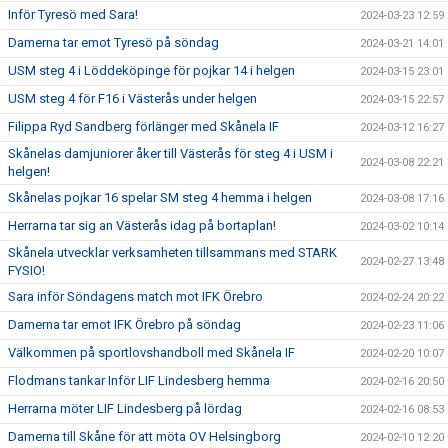
Inför Tyresö med Sara!
2024-03-23 12:59
Damerna tar emot Tyresö på söndag
2024-03-21 14:01
USM steg 4 i Löddeköpinge för pojkar 14 i helgen
2024-03-15 23:01
USM steg 4 för F16 i Västerås under helgen
2024-03-15 22:57
Filippa Ryd Sandberg förlänger med Skånela IF
2024-03-12 16:27
Skånelas damjuniorer åker till Västerås för steg 4 i USM i
2024-03-08 22:21
helgen!
Skånelas pojkar 16 spelar SM steg 4 hemma i helgen
2024-03-08 17:16
Herrarna tar sig an Västerås idag på bortaplan!
2024-03-02 10:14
Skånela utvecklar verksamheten tillsammans med STARK
2024-02-27 13:48
FYSIO!
Sara inför Söndagens match mot IFK Örebro
2024-02-24 20:22
Damerna tar emot IFK Örebro på söndag
2024-02-23 11:06
Välkommen på sportlovshandboll med Skånela IF
2024-02-20 10:07
Flodmans tankar Inför LIF Lindesberg hemma
2024-02-16 20:50
Herrarna möter LIF Lindesberg på lördag
2024-02-16 08:53
Damerna till Skåne för att möta OV Helsingborg
2024-02-10 12:20