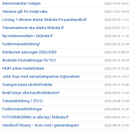
Seniormatcher i helgen
2022-10-03 16:41
Herrarna går för tredje raka
2022-10-01 19:49
Lördag 1 oktober startar Skånela IFs parahandboll
2022-09-30 11:47
Tränarmentorer ska stärka Skånela IF
2022-09-27 15:17
Ny Hedersmedlem i Skånela IF
2022-09-26 11:56
Funktionärsutbildning!
2022-09-25 22:38
Entrépriser säsongen 2022/2023
2022-09-15 08:59
Ändrade förutsättningar för TU1
2022-09-14 14:54
HEAT söker medarbetare
2022-09-13 15:20
Jobb ihop med samarbetspartner Sigtunahem
2022-09-12 14:07
Sveriges bästa idrottsförälder
2022-09-12 10:00
Ikväll börjar våra handbollsskolor!!
2022-09-09 11:52
Tränarutbildning 1 (TU1)
2022-09-08 15:43
Funktionärsutbildningar
2022-09-06 16:20
FOTOGRAFERING av alla lag i Skånela IF
2022-09-05 14:12
Handboll Fitness – Kom med i gemenskapen!
2022-08-29 12:30