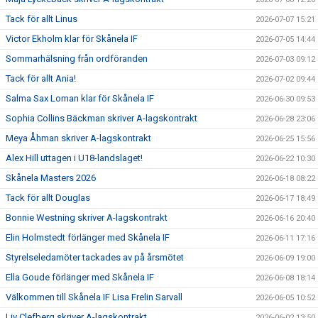
Tack för allt Linus
2026-07-07 15:21
Victor Ekholm klar för Skånela IF
2026-07-05 14:44
Sommarhälsning från ordföranden
2026-07-03 09:12
Tack för allt Ania!
2026-07-02 09:44
Salma Sax Loman klar för Skånela IF
2026-06-30 09:53
Sophia Collins Bäckman skriver A-lagskontrakt
2026-06-28 23:06
Meya Åhman skriver A-lagskontrakt
2026-06-25 15:56
Alex Hill uttagen i U18-landslaget!
2026-06-22 10:30
Skånela Masters 2026
2026-06-18 08:22
Tack för allt Douglas
2026-06-17 18:49
Bonnie Westning skriver A-lagskontrakt
2026-06-16 20:40
Elin Holmstedt förlänger med Skånela IF
2026-06-11 17:16
Styrelseledamöter tackades av på årsmötet
2026-06-09 19:00
Ella Goude förlänger med Skånela IF
2026-06-08 18:14
Välkommen till Skånela IF Lisa Frelin Sarvall
2026-06-05 10:52
Liv Clefberg skriver A-lagskontrakt
2026-06-02 13:50