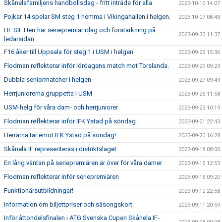
Skånelafamiljens handbollsdag - fritt inträde för alla
2023-10-10 14:07
Pojkar 14 spelar SM steg 1 hemma i Vikingahallen i helgen.
2023-10-07 08:43
HF SIF Herr har seriepremiär idag och förstärkning på
2023-09-30 11:37
ledarsidan
F16 åker till Uppsala för steg 1 i USM i helgen
2023-09-29 15:36
Flodman reflekterar inför lördagens match mot Torslanda.
2023-09-29 09:29
Dubbla seniormatcher i helgen
2023-09-27 09:49
Herrjuniorerna gruppetta i USM
2023-09-25 11:58
USM-helg för våra dam- och herrjuniorer
2023-09-23 10:19
Flodman reflekterar inför IFK Ystad på söndag
2023-09-21 22:43
Herrarna tar emot IFK Ystad på söndag!
2023-09-20 16:28
Skånela IF representeras i distriktslaget
2023-09-18 08:00
En lång väntan på seriepremiären är över för våra damer
2023-09-15 12:53
Flodman reflekterar inför seriepremiären
2023-09-15 09:20
Funktionärsutbildningar!
2023-09-12 22:58
Information om biljettpriser och säsongskort
2023-09-11 20:59
Inför åttondelsfinalen i ATG Svenska Cupen Skånela IF-