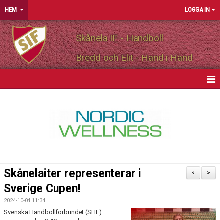
HEM
LOGGA IN
Skånela IF - Handboll
Bredd och Elit - Hand i Hand
HEM
NYHETER
OM FÖRENINGEN
MEDLEMSINFO
Skånelaiter representerar i
<
>
PARTNERS
Sverige Cupen!
2024-10-04 11:34
MATCHER
Svenska Handbollförbundet (SHF)