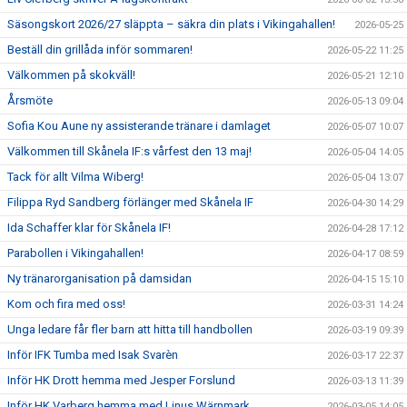
Säsongskort 2026/27 släppta – säkra din plats i Vikingahallen!
2026-05-25
Beställ din grillåda inför sommaren!
2026-05-22 11:25
Välkommen på skokväll!
2026-05-21 12:10
Årsmöte
2026-05-13 09:04
Sofia Kou Aune ny assisterande tränare i damlaget
2026-05-07 10:07
Välkommen till Skånela IF:s vårfest den 13 maj!
2026-05-04 14:05
Tack för allt Vilma Wiberg!
2026-05-04 13:07
Filippa Ryd Sandberg förlänger med Skånela IF
2026-04-30 14:29
Ida Schaffer klar för Skånela IF!
2026-04-28 17:12
Parabollen i Vikingahallen!
2026-04-17 08:59
Ny tränarorganisation på damsidan
2026-04-15 15:10
Kom och fira med oss!
2026-03-31 14:24
Unga ledare får fler barn att hitta till handbollen
2026-03-19 09:39
Inför IFK Tumba med Isak Svarèn
2026-03-17 22:37
Inför HK Drott hemma med Jesper Forslund
2026-03-13 11:39
Inför HK Varberg hemma med Linus Wärnmark
2026-03-05 14:05