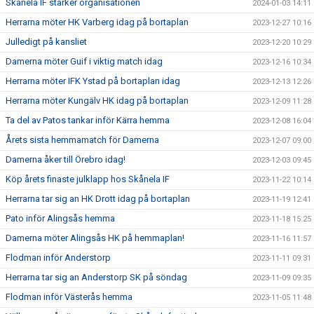
Skånela IF stärker organisationen
2024-01-03 14:11
Herrarna möter HK Varberg idag på bortaplan
2023-12-27 10:16
Julledigt på kansliet
2023-12-20 10:29
Damerna möter Guif i viktig match idag
2023-12-16 10:34
Herrarna möter IFK Ystad på bortaplan idag
2023-12-13 12:26
Herrarna möter Kungälv HK idag på bortaplan
2023-12-09 11:28
Ta del av Patos tankar inför Kärra hemma
2023-12-08 16:04
Årets sista hemmamatch för Damerna
2023-12-07 09:00
Damerna åker till Örebro idag!
2023-12-03 09:45
Köp årets finaste julklapp hos Skånela IF
2023-11-22 10:14
Herrarna tar sig an HK Drott idag på bortaplan
2023-11-19 12:41
Pato inför Alingsås hemma
2023-11-18 15:25
Damerna möter Alingsås HK på hemmaplan!
2023-11-16 11:57
Flodman inför Anderstorp
2023-11-11 09:31
Herrarna tar sig an Anderstorp SK på söndag
2023-11-09 09:35
Flodman inför Västerås hemma
2023-11-05 11:48