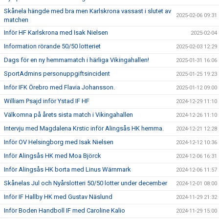
Skånela hängde med bra men Karlskrona vassast i slutet av
2025-02-06 09:31
matchen
Inför HF Karlskrona med Isak Nielsen
2025-02-04
Information rörande 50/50 lotteriet
2025-02-03 12:29
Dags för en ny hemmamatch i härliga Vikingahallen!
2025-01-31 16:06
SportAdmins personuppgiftsincident
2025-01-25 19:23
Inför IFK Örebro med Flavia Johansson.
2025-01-12 09:00
William Psajd inför Ystad IF HF
2024-12-29 11:10
Välkomna på årets sista match i Vikingahallen
2024-12-26 11:10
Intervju med Magdalena Krstic inför Alingsås HK hemma.
2024-12-21 12:28
Inför OV Helsingborg med Isak Nielsen
2024-12-12 10:36
Inför Alingsås HK med Moa Björck
2024-12-06 16:31
Inför Alingsås HK borta med Linus Wärnmark
2024-12-06 11:57
Skånelas Jul och Nyårslotteri 50/50 lotter under december
2024-12-01 08:00
Inför IF Hallby HK med Gustav Näslund
2024-11-29 21:32
Inför Boden Handboll IF med Caroline Kalio
2024-11-29 15:00