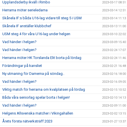
Upplandsderby ikväll i Rimbo
2023-03-17 08:51
Herrarna möter serieledarna
2023-03-14 12:51
Skånela IF:s båda U16-lag vidare till steg 5 i USM
2023-03-14 11:13
Skånela IF anställer klubbchef
2023-03-13 11:00
USM steg 4 för våra U16-lag under helgen
2023-03-10 22:02
Vad händer i helgen?
2023-03-09 15:40
Vad händer i helgen?
2023-02-24 17:07
Herrarna möter HK Torslanda Elit borta på lördag
2023-02-24 11:46
Förändringar på kansliet
2023-02-21 16:48
Ny utmaning för Damerna på söndag..
2023-02-16 18:00
Vad händer i helgen?
2023-02-16 09:05
Viktig match för herrarna om kvalplatsen på lördag
2023-02-15 10:52
Båda våra seniorlag spelar borta i helgen!
2023-02-10 14:13
Vad händer i helgen?
2023-02-09 11:00
Helgens Allsvenska matcher i Vikingahallen
2023-02-02 13:15
Årets första nätverksträff 2023
2023-01-27 13:37