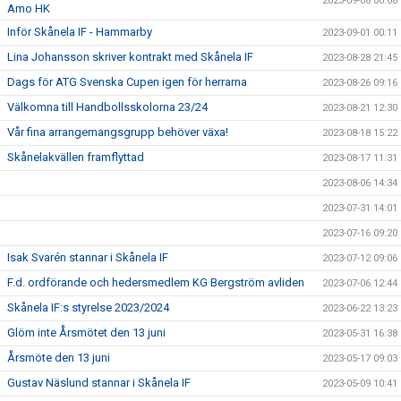
2023-09-08 00:08
Amo HK
Inför Skånela IF - Hammarby
2023-09-01 00:11
Lina Johansson skriver kontrakt med Skånela IF
2023-08-28 21:45
Dags för ATG Svenska Cupen igen för herrarna
2023-08-26 09:16
Välkomna till Handbollsskolorna 23/24
2023-08-21 12:30
Vår fina arrangemangsgrupp behöver växa!
2023-08-18 15:22
Skånelakvällen framflyttad
2023-08-17 11:31
2023-08-06 14:34
2023-07-31 14:01
2023-07-16 09:20
Isak Svarén stannar i Skånela IF
2023-07-12 09:06
F.d. ordförande och hedersmedlem KG Bergström avliden
2023-07-06 12:44
Skånela IF:s styrelse 2023/2024
2023-06-22 13:23
Glöm inte Årsmötet den 13 juni
2023-05-31 16:38
Årsmöte den 13 juni
2023-05-17 09:03
Gustav Näslund stannar i Skånela IF
2023-05-09 10:41