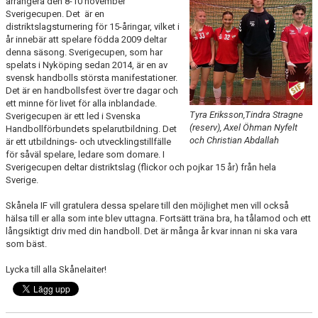
arrangera den 8-10 november
KALENDER
Sverigecupen. Det är en
distriktslagsturnering för 15-åringar, vilket i
år innebär att spelare födda 2009 deltar
KONTAKT LAG
denna säsong. Sverigecupen, som har
spelats i Nyköping sedan 2014, är en av
DOMARE/FUNKTIONÄRER
svensk handbolls största manifestationer.
Det är en handbollsfest över tre dagar och
ett minne för livet för alla inblandade.
DOKUMENT
Tyra Eriksson,Tindra Stragne
Sverigecupen är ett led i Svenska
(reserv), Axel Öhman Nyfelt
Handbollförbundets spelarutbildning. Det
LÄNKAR
och Christian Abdallah
är ett utbildnings- och utvecklingstillfälle
för såväl spelare, ledare som domare. I
KORTPLANSSPELEN
Sverigecupen deltar distriktslag (flickor och pojkar 15 år) från hela
Sverige.
Skånela IF vill gratulera dessa spelare till den möjlighet men vill också
hälsa till er alla som inte blev uttagna. Fortsätt träna bra, ha tålamod och ett
långsiktigt driv med din handboll. Det är många år kvar innan ni ska vara
som bäst.
Lycka till alla Skånelaiter!