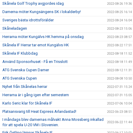
Skånela Golf Trophy avgjordes idag
2022-08-26 19:36
Damerna möter Kungsängens SK i lokalderby!
2022-08-25 16:14
Sveriges bästa idrottsförälder
2022-08-24 16:04
Skåneladagen
2022-08-23 15:06
Herrarna möter Kungälvs HK hemma på onsdag
2022-08-23 08:57
Skånela IF Herrar tar emot Kungälvs HK
2022-08-22 17:51
Skånela IF Klubbdag
2022-08-18 11:52
Använd Sponsorhuset - Få en Trisslott
2022-08-18 11:49
ATG Svenska Cupen Damer
2022-08-12 11:31
ATG Svenska Cupen
2022-08-08 10:50
Nyhet från Skånelas herrar
2022-07-31 15:24
Herrarna är i gång igen efter semestern
2022-07-31 15:05
Karlo Seric klar för Skånela IF
2022-07-06 10:04
Platsansvarig till Heat Express Arlandastad!
2022-06-23 08:51
I måndags blev damernas målvakt Anna Mossberg inkallad
2022-06-22 11:44
för att spela U-20 VM i Slovenien.
Erik Östling lämnar Skånela IF
2022-06-17 10:01