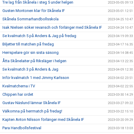
Tre lag från Skånela i steg 5 under helgen
2023-05-05 09:13
Gusten Montonen klar för Skånela IF
2023-05-01 12:51
Skånela Sommarhandbollsskola
2023-04-25 10:47
Isak Nielsen söker revansch och förlänger med Skånela IF
2023-04-24 10:47
Se kvalmatch 5 på Anders & Jag på fredag
2023-04-19 09:33
Biljetter till matchen på fredag
2023-04-17 16:35
Herrspelare gör sin sista säsong
2023-04-14 08:45
Åtta Skånelaiter på Riksläger i helgen
2023-04-13 22:35
Se kvalmatch 3 på Anders & Jag
2023-04-09 12:30
Inför kvalmatch 1 med Jimmy Karlsson
2023-04-02 23:51
Kvalmatcherna i TV
2023-04-02 22:55
Chippen har ordet
2023-03-30 14:29
Gustav Näslund lämnar Skånela IF
2023-03-27 09:22
Välkomna på herrmatch på fredag!
2023-03-22 15:10
Kapten Anton Nilsson förlänger med Skånela IF
2023-03-20 09:29
Para Handbollsfestival
2023-03-18 13:03