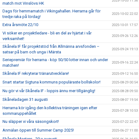
2025-10-03 11:36
match mot Vinslövs HK
Dags för hemmamatch i Vikingahallen. Herrarna går för
2025-10-02 22:02
tredje raka på lördag!
Extra årsmöte 22/10
2025-10-01 17:57
Vi söker en projektledare - bli en del av hjärtat i vår
2025-09-26 12:26
verksamhet!
Skånela IF får projektstöd från Allmänna arvsfonden –
2025-09-24 19:13
satsar på barn och unga i Märsta
Seriepremiär för herrarna - köp 50/50 lotter innan och under
2025-09-16 22:24
matchen!
Skånela IF rekryterar tränarutvecklare!
2025-09-12 16:50
Snart startar Sigtuna kommuns populäraste bollskolor!
2025-08-29 00:54
Nu gör vi vår Skånela IF - loppis ännu mer tillgänglig!
2025-08-28 09:50
Skåneladagen 31 augusti
2025-08-07 19:54
Herrarna kör igång den kollektiva träningen igen efter
2025-07-28 10:53
sommaruppehållet
Nu släpper vi våra säsongskort!
2025-07-22 22:47
Anmälan öppen till Summer Camp 2025!
2025-06-27 11:00
Skånela Masters - 20:e augusti