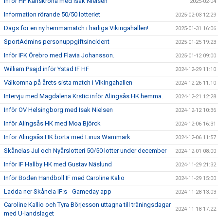
Inför HF Karlskrona med Isak Nielsen
2025-02-04
Information rörande 50/50 lotteriet
2025-02-03 12:29
Dags för en ny hemmamatch i härliga Vikingahallen!
2025-01-31 16:06
SportAdmins personuppgiftsincident
2025-01-25 19:23
Inför IFK Örebro med Flavia Johansson.
2025-01-12 09:00
William Psajd inför Ystad IF HF
2024-12-29 11:10
Välkomna på årets sista match i Vikingahallen
2024-12-26 11:10
Intervju med Magdalena Krstic inför Alingsås HK hemma.
2024-12-21 12:28
Inför OV Helsingborg med Isak Nielsen
2024-12-12 10:36
Inför Alingsås HK med Moa Björck
2024-12-06 16:31
Inför Alingsås HK borta med Linus Wärnmark
2024-12-06 11:57
Skånelas Jul och Nyårslotteri 50/50 lotter under december
2024-12-01 08:00
Inför IF Hallby HK med Gustav Näslund
2024-11-29 21:32
Inför Boden Handboll IF med Caroline Kalio
2024-11-29 15:00
Ladda ner Skånela IF:s - Gameday app
2024-11-28 13:03
Caroline Kallio och Tyra Börjesson uttagna till träningsdagar
2024-11-18 17:22
med U-landslaget