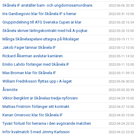
Skånela IF anställer barn- och ungdomssamordnare.
2022-06-06 20:30
Iris Ganibegovic klar för Skånela IF:s herrar
2022-05-31 10:00
Gruppindelning till ATG Svenska Cupen är klar
2022-05-20 16:54
Skånela skriver lärlingskontrakt med två A-pojkar.
2022-05-20 10:00
Många Skånelaspelare uttagna på Riksläger
2022-05-19 11:11
Jakob Fager lämnar Skånela IF
2022-05-12 10:00
Rickard Åkerman avslutar karriären.
2022-05-11 14:52
Emilio Lahdo förlänger med Skånela IF
2022-05-11 10:00
Max Broman klar för Skånela IF
2022-05-11 09:13
William Fredriksson flyttas upp i A-laget
2022-05-06 00:02
Årsmöte
2022-05-03 20:39
Viktor Bergklint är Skånelas tredje nyförvärv
2022-04-29 10:00
Mattias Friström förlänger sitt kontrakt
2022-04-27 10:00
Kenan Omerovic klar för Skånela IF
2022-04-25 10:00
Tyvärr förlust för herrarna i den avgörande matchen
2022-04-24 22:53
Inför kvalmatch 5 med Jimmy Karlsson
2022-04-22 23:32