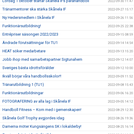
Lördag 1 oktober startar Skånela IFs parahandboll
2022-09-30 11:47
Tränarmentorer ska stärka Skånela IF
2022-09-27 15:17
Ny Hedersmedlem i Skånela IF
2022-09-26 11:56
Funktionärsutbildning!
2022-09-25 22:38
Entrépriser säsongen 2022/2023
2022-09-15 08:59
Ändrade förutsättningar för TU1
2022-09-14 14:54
HEAT söker medarbetare
2022-09-13 15:20
Jobb ihop med samarbetspartner Sigtunahem
2022-09-12 14:07
Sveriges bästa idrottsförälder
2022-09-12 10:00
Ikväll börjar våra handbollsskolor!!
2022-09-09 11:52
Tränarutbildning 1 (TU1)
2022-09-08 15:43
Funktionärsutbildningar
2022-09-06 16:20
FOTOGRAFERING av alla lag i Skånela IF
2022-09-05 14:12
Handboll Fitness – Kom med i gemenskapen!
2022-08-29 12:30
Skånela Golf Trophy avgjordes idag
2022-08-26 19:36
Damerna möter Kungsängens SK i lokalderby!
2022-08-25 16:14