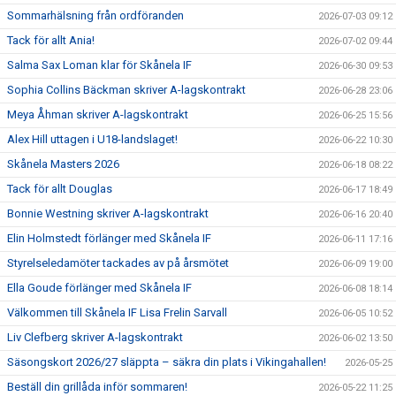
Sommarhälsning från ordföranden
2026-07-03 09:12
Tack för allt Ania!
2026-07-02 09:44
Salma Sax Loman klar för Skånela IF
2026-06-30 09:53
Sophia Collins Bäckman skriver A-lagskontrakt
2026-06-28 23:06
Meya Åhman skriver A-lagskontrakt
2026-06-25 15:56
Alex Hill uttagen i U18-landslaget!
2026-06-22 10:30
Skånela Masters 2026
2026-06-18 08:22
Tack för allt Douglas
2026-06-17 18:49
Bonnie Westning skriver A-lagskontrakt
2026-06-16 20:40
Elin Holmstedt förlänger med Skånela IF
2026-06-11 17:16
Styrelseledamöter tackades av på årsmötet
2026-06-09 19:00
Ella Goude förlänger med Skånela IF
2026-06-08 18:14
Välkommen till Skånela IF Lisa Frelin Sarvall
2026-06-05 10:52
Liv Clefberg skriver A-lagskontrakt
2026-06-02 13:50
Säsongskort 2026/27 släppta – säkra din plats i Vikingahallen!
2026-05-25
Beställ din grillåda inför sommaren!
2026-05-22 11:25