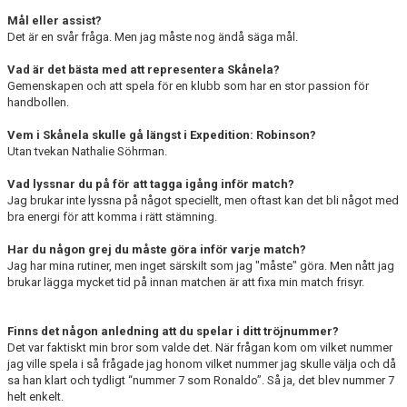
Mål eller assist?
Det är en svår fråga. Men jag måste nog ändå säga mål.
Vad är det bästa med att representera Skånela?
Gemenskapen och att spela för en klubb som har en stor passion för
handbollen.
Vem i Skånela skulle gå längst i Expedition: Robinson?
Utan tvekan Nathalie Söhrman.
Vad lyssnar du på för att tagga igång inför match?
Jag brukar inte lyssna på något speciellt, men oftast kan det bli något med
bra energi för att komma i rätt stämning.
Har du någon grej du måste göra inför varje match?
Jag har mina rutiner, men inget särskilt som jag "måste" göra. Men nått jag
brukar lägga mycket tid på innan matchen är att fixa min match frisyr.
Finns det någon anledning att du spelar i ditt tröjnummer?
Det var faktiskt min bror som valde det. När frågan kom om vilket nummer
jag ville spela i så frågade jag honom vilket nummer jag skulle välja och då
sa han klart och tydligt “nummer 7 som Ronaldo”. Så ja, det blev nummer 7
helt enkelt.