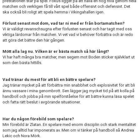
prestationen står på spel. Fokus ligger på att hålla en hög nivå genom hela
matchen och verkligen få till vårt spel både offensivt och defensivt. Det
ska också bli roligt att spela hemma i Vikingahallen igen.
Förlust senast mot dom, vad tar ni med er från bortamatchen?
Vi är väldigt revanschsugna efter förlusten senast och har tagit med oss
viktiga lärdomar från matchen. Vi vet vad vi behöver förbättra och är redo
att göra det bättre den här gången.
Mött alla lag nu. Vilken är er bästa match så här långt?
Vi har haft många bra matcher, men segern mot Boden sticker självklart ut
som den bästa hittills.
Vad tränar du mest för att bli en bättre spelare?
Jag tränar mycket på att förbättra min snabbhet och explosivitet för att bli
ännu vassare i mina genombrott. Sen lägger jag mycket tid på att kolla på
handboll och jobba på min spelförståelse för att bättre kunna läsa spelet
och fatta rätt beslut i avgörande situationer.
Har du någon förebild som spelare?
Min förebild är Zlatan. En spelare med enorm disciplin och stark mentalitet
som jag alltid har imponerats av. Men om vi tänker på handboll så Andrea
Lekic och Nora Mörk.