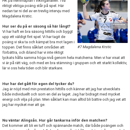
HK på hemmaplan i Vikingahallen. Två
KALENDER
riktigt viktiga poäng står på spel. Här
nedan tar ni del av en trevlig intervju med
Magdalena Krstic.
KONTAKT LAG
Hur ser du på er säsong så här långt?
DOMARE/FUNKTIONÄRER
Vi har haft en bra säsong hittills och byggt
upp ett väldigt fint spel. Vi har tagit de
poäng vi ska ta och kämpat bra mot lagen i
DOKUMENT
#7 Magdalena Krstic
toppen. Det finns såklart områden att
förbättra, och ibland har vi inte riktigt
LÄNKAR
lyckats hålla samma höga nivå genom hela matcherna. Men vi har visat att
vi är på rätt väg, och med en bra stämning i gruppen och ett starkt kollektiv,
KORTPLANSSPELEN
lär vi oss hela tiden och blir starkare.
Hur har det gått för egen del tycker du?
Jag är nöjd med min prestation hittills och känner att jag har utvecklats
både individuellt och som en del av laget. Jag har bidragit med mycket
energi och vilja på plan. Men såklart kan man alltid bli bättre och jag vet att
jag har mycket mer att ge.
Nu väntar Alingsås. Hur går tankarna inför den matchen?
Det kommer att bli en tuff och spännande match, där både poängen och