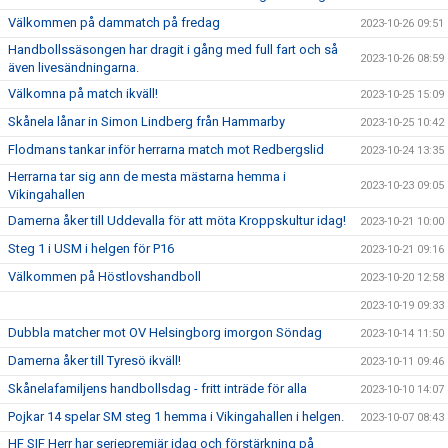
Välkommen på dammatch på fredag
2023-10-26 09:51
Handbollssäsongen har dragit i gång med full fart och så
2023-10-26 08:59
även livesändningarna.
Välkomna på match ikväll!
2023-10-25 15:09
Skånela lånar in Simon Lindberg från Hammarby
2023-10-25 10:42
Flodmans tankar inför herrarna match mot Redbergslid
2023-10-24 13:35
Herrarna tar sig ann de mesta mästarna hemma i
2023-10-23 09:05
Vikingahallen
Damerna åker till Uddevalla för att möta Kroppskultur idag!
2023-10-21 10:00
Steg 1 i USM i helgen för P16
2023-10-21 09:16
Välkommen på Höstlovshandboll
2023-10-20 12:58
2023-10-19 09:33
Dubbla matcher mot OV Helsingborg imorgon Söndag
2023-10-14 11:50
Damerna åker till Tyresö ikväll!
2023-10-11 09:46
Skånelafamiljens handbollsdag - fritt inträde för alla
2023-10-10 14:07
Pojkar 14 spelar SM steg 1 hemma i Vikingahallen i helgen.
2023-10-07 08:43
HF SIF Herr har seriepremiär idag och förstärkning på