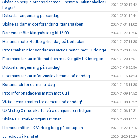
Skånelas herrjuniorer spelar steg 3 hemma i Vikingahallen i
2024-02-02 17:42
helgen!
Dubbelarrangemang på söndag
2024-02-01 10:44
Skånelas damer gör förändring i tränarstaben
2024-01-31 11:02
Damerna möte Alingsås idag kl 16:00
2024-01-27 13:56
Herrarna möter Redbergslid idag på bortaplan
2024-01-27 11:35
Patos tankar inför söndagens viktiga match mot Huddinge
2024-01-20 18:55
Flodmans tankar inför matchen mot Kungälv HK imorgon
2024-01-20 14:54
Dubbelarrangemang på söndag!
2024-01-18 20:56
Flodmans tankar inför Vinslöv hemma på onsdag
2024-01-16 14:23
Bortamatch för damerna idag!
2024-01-13 11:35
Pato inför onsdagens match mot Guif
2024-01-09 14:52
Viktig hemmamatch för damerna på onsdag!
2024-01-08 13:52
USM steg 3 i Ludvika för våra damjuniorer i helgen
2024-01-06 10:31
Skånela IF stärker organisationen
2024-01-03 14:11
Herrarna möter HK Varberg idag på bortaplan
2023-12-27 10:16
Julledigt på kansliet
2023-12-20 10:29