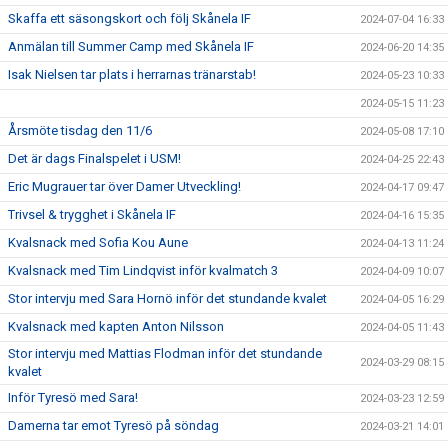
Skaffa ett säsongskort och följ Skånela IF
2024-07-04 16:33
Anmälan till Summer Camp med Skånela IF
2024-06-20 14:35
Isak Nielsen tar plats i herrarnas tränarstab!
2024-05-23 10:33
2024-05-15 11:23
Årsmöte tisdag den 11/6
2024-05-08 17:10
Det är dags Finalspelet i USM!
2024-04-25 22:43
Eric Mugrauer tar över Damer Utveckling!
2024-04-17 09:47
Trivsel & trygghet i Skånela IF
2024-04-16 15:35
Kvalsnack med Sofia Kou Aune
2024-04-13 11:24
Kvalsnack med Tim Lindqvist inför kvalmatch 3
2024-04-09 10:07
Stor intervju med Sara Hornö inför det stundande kvalet
2024-04-05 16:29
Kvalsnack med kapten Anton Nilsson
2024-04-05 11:43
Stor intervju med Mattias Flodman inför det stundande
2024-03-29 08:15
kvalet
Inför Tyresö med Sara!
2024-03-23 12:59
Damerna tar emot Tyresö på söndag
2024-03-21 14:01