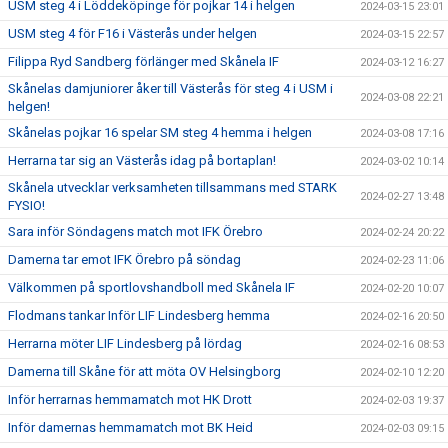
USM steg 4 i Löddeköpinge för pojkar 14 i helgen
2024-03-15 23:01
USM steg 4 för F16 i Västerås under helgen
2024-03-15 22:57
Filippa Ryd Sandberg förlänger med Skånela IF
2024-03-12 16:27
Skånelas damjuniorer åker till Västerås för steg 4 i USM i
2024-03-08 22:21
helgen!
Skånelas pojkar 16 spelar SM steg 4 hemma i helgen
2024-03-08 17:16
Herrarna tar sig an Västerås idag på bortaplan!
2024-03-02 10:14
Skånela utvecklar verksamheten tillsammans med STARK
2024-02-27 13:48
FYSIO!
Sara inför Söndagens match mot IFK Örebro
2024-02-24 20:22
Damerna tar emot IFK Örebro på söndag
2024-02-23 11:06
Välkommen på sportlovshandboll med Skånela IF
2024-02-20 10:07
Flodmans tankar Inför LIF Lindesberg hemma
2024-02-16 20:50
Herrarna möter LIF Lindesberg på lördag
2024-02-16 08:53
Damerna till Skåne för att möta OV Helsingborg
2024-02-10 12:20
Inför herrarnas hemmamatch mot HK Drott
2024-02-03 19:37
Inför damernas hemmamatch mot BK Heid
2024-02-03 09:15