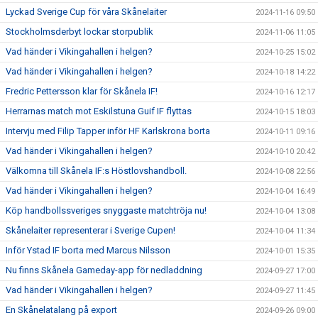
Lyckad Sverige Cup för våra Skånelaiter
2024-11-16 09:50
Stockholmsderbyt lockar storpublik
2024-11-06 11:05
Vad händer i Vikingahallen i helgen?
2024-10-25 15:02
Vad händer i Vikingahallen i helgen?
2024-10-18 14:22
Fredric Pettersson klar för Skånela IF!
2024-10-16 12:17
Herrarnas match mot Eskilstuna Guif IF flyttas
2024-10-15 18:03
Intervju med Filip Tapper inför HF Karlskrona borta
2024-10-11 09:16
Vad händer i Vikingahallen i helgen?
2024-10-10 20:42
Välkomna till Skånela IF:s Höstlovshandboll.
2024-10-08 22:56
Vad händer i Vikingahallen i helgen?
2024-10-04 16:49
Köp handbollssveriges snyggaste matchtröja nu!
2024-10-04 13:08
Skånelaiter representerar i Sverige Cupen!
2024-10-04 11:34
Inför Ystad IF borta med Marcus Nilsson
2024-10-01 15:35
Nu finns Skånela Gameday-app för nedladdning
2024-09-27 17:00
Vad händer i Vikingahallen i helgen?
2024-09-27 11:45
En Skånelatalang på export
2024-09-26 09:00