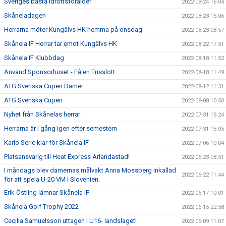
Sveriges bästa idrottsförälder
2022-08-24 16:04
Skåneladagen
2022-08-23 15:06
Herrarna möter Kungälvs HK hemma på onsdag
2022-08-23 08:57
Skånela IF Herrar tar emot Kungälvs HK
2022-08-22 17:51
Skånela IF Klubbdag
2022-08-18 11:52
Använd Sponsorhuset - Få en Trisslott
2022-08-18 11:49
ATG Svenska Cupen Damer
2022-08-12 11:31
ATG Svenska Cupen
2022-08-08 10:50
Nyhet från Skånelas herrar
2022-07-31 15:24
Herrarna är i gång igen efter semestern
2022-07-31 15:05
Karlo Seric klar för Skånela IF
2022-07-06 10:04
Platsansvarig till Heat Express Arlandastad!
2022-06-23 08:51
I måndags blev damernas målvakt Anna Mossberg inkallad
2022-06-22 11:44
för att spela U-20 VM i Slovenien.
Erik Östling lämnar Skånela IF
2022-06-17 10:01
Skånela Golf Trophy 2022
2022-06-15 22:58
Cecilia Samuelsson uttagen i U16- landslaget!
2022-06-09 11:07