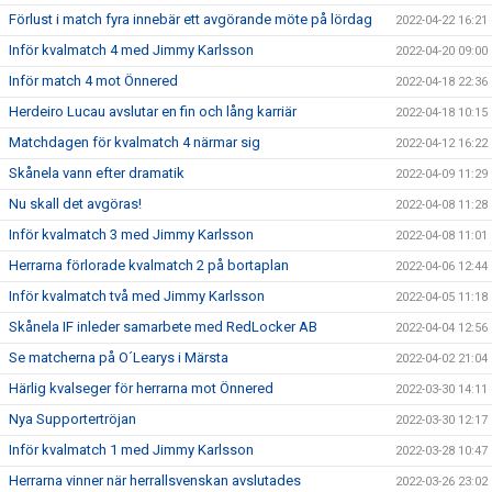
Förlust i match fyra innebär ett avgörande möte på lördag
2022-04-22 16:21
Inför kvalmatch 4 med Jimmy Karlsson
2022-04-20 09:00
Inför match 4 mot Önnered
2022-04-18 22:36
Herdeiro Lucau avslutar en fin och lång karriär
2022-04-18 10:15
Matchdagen för kvalmatch 4 närmar sig
2022-04-12 16:22
Skånela vann efter dramatik
2022-04-09 11:29
Nu skall det avgöras!
2022-04-08 11:28
Inför kvalmatch 3 med Jimmy Karlsson
2022-04-08 11:01
Herrarna förlorade kvalmatch 2 på bortaplan
2022-04-06 12:44
Inför kvalmatch två med Jimmy Karlsson
2022-04-05 11:18
Skånela IF inleder samarbete med RedLocker AB
2022-04-04 12:56
Se matcherna på O´Learys i Märsta
2022-04-02 21:04
Härlig kvalseger för herrarna mot Önnered
2022-03-30 14:11
Nya Supportertröjan
2022-03-30 12:17
Inför kvalmatch 1 med Jimmy Karlsson
2022-03-28 10:47
Herrarna vinner när herrallsvenskan avslutades
2022-03-26 23:02