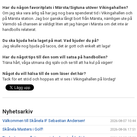
Har du någon favoritplats i Märsta/Sigtuna utöver Vikingahallen?
Om jag ska vara ärlig så har jag nog bara spenderat tid i Vikingahallen och
på Märsta station. Jag bor ganska långt bort från Märsta, nämligen ute på
Värmdö så chansen är väldigt liten att jag hänger i Märsta om det inte är
handbolls relaterat.
Du ska bjuda hela laget på mat. Vad bjuder du på?
Jag skulle nog bjuda på tacos, det är gott och enkelt att laga!
Har du något tips till den som vill satsa på handbollen?
Träna hårt, våga utmana dig själv och se till att ha kul på vägen!
Något du vill hälsa till de som läser det här?
Tack för ert stöd och hoppas att vi ses i Vikingahallen på lördag!
Nyhetsarkiv
Välkommen till Skånela IF Sebastian Andersen!
2026-08-07 10:44
Skånela Masters i Golf!
2026-08-06 17:51