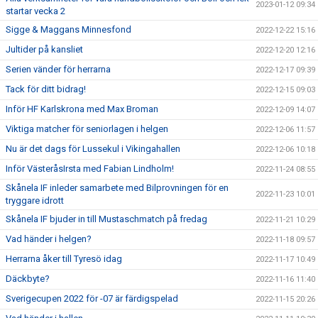
2023-01-12 09:34
startar vecka 2
Sigge & Maggans Minnesfond
2022-12-22 15:16
Jultider på kansliet
2022-12-20 12:16
Serien vänder för herrarna
2022-12-17 09:39
Tack för ditt bidrag!
2022-12-15 09:03
Inför HF Karlskrona med Max Broman
2022-12-09 14:07
Viktiga matcher för seniorlagen i helgen
2022-12-06 11:57
Nu är det dags för Lussekul i Vikingahallen
2022-12-06 10:18
Inför VästeråsIrsta med Fabian Lindholm!
2022-11-24 08:55
Skånela IF inleder samarbete med Bilprovningen för en
2022-11-23 10:01
tryggare idrott
Skånela IF bjuder in till Mustaschmatch på fredag
2022-11-21 10:29
Vad händer i helgen?
2022-11-18 09:57
Herrarna åker till Tyresö idag
2022-11-17 10:49
Däckbyte?
2022-11-16 11:40
Sverigecupen 2022 för -07 är färdigspelad
2022-11-15 20:26