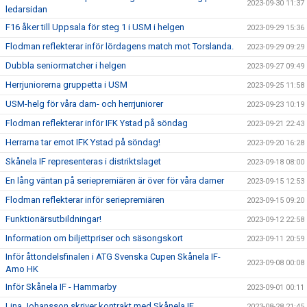
2023-09-30 11:37
ledarsidan
F16 åker till Uppsala för steg 1 i USM i helgen
2023-09-29 15:36
Flodman reflekterar inför lördagens match mot Torslanda.
2023-09-29 09:29
Dubbla seniormatcher i helgen
2023-09-27 09:49
Herrjuniorerna gruppetta i USM
2023-09-25 11:58
USM-helg för våra dam- och herrjuniorer
2023-09-23 10:19
Flodman reflekterar inför IFK Ystad på söndag
2023-09-21 22:43
Herrarna tar emot IFK Ystad på söndag!
2023-09-20 16:28
Skånela IF representeras i distriktslaget
2023-09-18 08:00
En lång väntan på seriepremiären är över för våra damer
2023-09-15 12:53
Flodman reflekterar inför seriepremiären
2023-09-15 09:20
Funktionärsutbildningar!
2023-09-12 22:58
Information om biljettpriser och säsongskort
2023-09-11 20:59
Inför åttondelsfinalen i ATG Svenska Cupen Skånela IF-
2023-09-08 00:08
Amo HK
Inför Skånela IF - Hammarby
2023-09-01 00:11
Lina Johansson skriver kontrakt med Skånela IF
2023-08-28 21:45