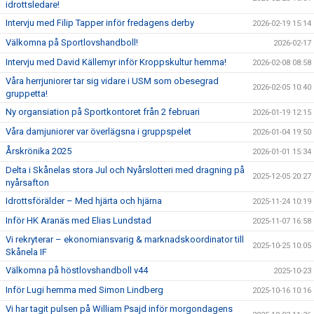
idrottsledare!
Intervju med Filip Tapper inför fredagens derby
2026-02-19 15:14
Välkomna på Sportlovshandboll!
2026-02-17
Intervju med David Källemyr inför Kroppskultur hemma!
2026-02-08 08:58
Våra herrjuniorer tar sig vidare i USM som obesegrad
2026-02-05 10:40
gruppetta!
Ny organsiation på Sportkontoret från 2 februari
2026-01-19 12:15
Våra damjuniorer var överlägsna i gruppspelet
2026-01-04 19:50
Årskrönika 2025
2026-01-01 15:34
Delta i Skånelas stora Jul och Nyårslotteri med dragning på
2025-12-05 20:27
nyårsafton
Idrottsförälder – Med hjärta och hjärna
2025-11-24 10:19
Inför HK Aranäs med Elias Lundstad
2025-11-07 16:58
Vi rekryterar – ekonomiansvarig & marknadskoordinator till
2025-10-25 10:05
Skånela IF
Välkomna på höstlovshandboll v44
2025-10-23
Inför Lugi hemma med Simon Lindberg
2025-10-16 10:16
Vi har tagit pulsen på William Psajd inför morgondagens