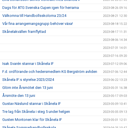
Dags för ATG Svenska Cupen igen för herrarna
2023-08-26 09:16
Välkomna till Handbollsskolorna 23/24
2023-08-21 12:30
Vår fina arrangemangsgrupp behöver växa!
2023-08-18 15:22
Skånelakvällen framflyttad
2023-08-17 11:31
2023-08-06 14:34
2023-07-31 14:01
2023-07-16 09:20
Isak Svarén stannar i Skånela IF
2023-07-12 09:06
F.d. ordförande och hedersmedlem KG Bergström avliden
2023-07-06 12:44
Skånela IF:s styrelse 2023/2024
2023-06-22 13:23
Glöm inte Årsmötet den 13 juni
2023-05-31 16:38
Årsmöte den 13 juni
2023-05-17 09:03
Gustav Näslund stannar i Skånela IF
2023-05-09 10:41
Tre lag från Skånela i steg 5 under helgen
2023-05-05 09:13
Gusten Montonen klar för Skånela IF
2023-05-01 12:51
Skånela Sommarhandbollsskola
2023-04-25 10:47