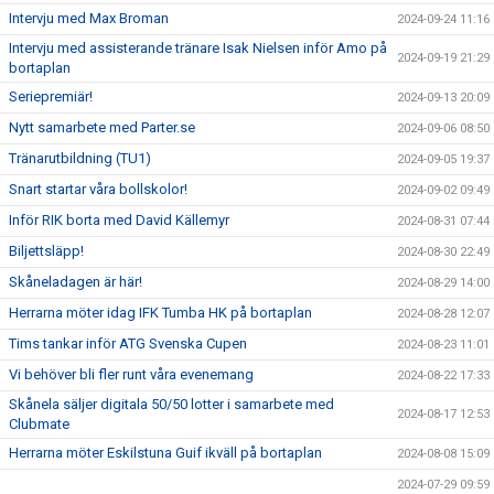
Intervju med Max Broman
2024-09-24 11:16
Intervju med assisterande tränare Isak Nielsen inför Amo på
2024-09-19 21:29
bortaplan
Seriepremiär!
2024-09-13 20:09
Nytt samarbete med Parter.se
2024-09-06 08:50
Tränarutbildning (TU1)
2024-09-05 19:37
Snart startar våra bollskolor!
2024-09-02 09:49
Inför RIK borta med David Källemyr
2024-08-31 07:44
Biljettsläpp!
2024-08-30 22:49
Skåneladagen är här!
2024-08-29 14:00
Herrarna möter idag IFK Tumba HK på bortaplan
2024-08-28 12:07
Tims tankar inför ATG Svenska Cupen
2024-08-23 11:01
Vi behöver bli fler runt våra evenemang
2024-08-22 17:33
Skånela säljer digitala 50/50 lotter i samarbete med
2024-08-17 12:53
Clubmate
Herrarna möter Eskilstuna Guif ikväll på bortaplan
2024-08-08 15:09
2024-07-29 09:59