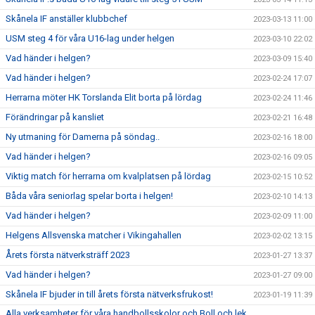
Skånela IF anställer klubbchef
2023-03-13 11:00
USM steg 4 för våra U16-lag under helgen
2023-03-10 22:02
Vad händer i helgen?
2023-03-09 15:40
Vad händer i helgen?
2023-02-24 17:07
Herrarna möter HK Torslanda Elit borta på lördag
2023-02-24 11:46
Förändringar på kansliet
2023-02-21 16:48
Ny utmaning för Damerna på söndag..
2023-02-16 18:00
Vad händer i helgen?
2023-02-16 09:05
Viktig match för herrarna om kvalplatsen på lördag
2023-02-15 10:52
Båda våra seniorlag spelar borta i helgen!
2023-02-10 14:13
Vad händer i helgen?
2023-02-09 11:00
Helgens Allsvenska matcher i Vikingahallen
2023-02-02 13:15
Årets första nätverksträff 2023
2023-01-27 13:37
Vad händer i helgen?
2023-01-27 09:00
Skånela IF bjuder in till årets första nätverksfrukost!
2023-01-19 11:39
Alla verksamheter för våra handbollsskolor och Boll och lek