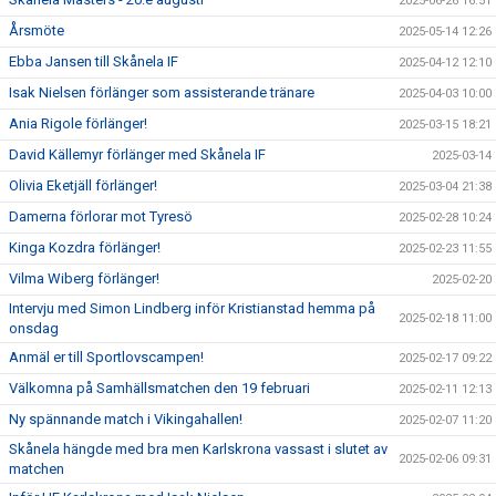
2025-06-26 16:51
Årsmöte
2025-05-14 12:26
Ebba Jansen till Skånela IF
2025-04-12 12:10
Isak Nielsen förlänger som assisterande tränare
2025-04-03 10:00
Ania Rigole förlänger!
2025-03-15 18:21
David Källemyr förlänger med Skånela IF
2025-03-14
Olivia Eketjäll förlänger!
2025-03-04 21:38
Damerna förlorar mot Tyresö
2025-02-28 10:24
Kinga Kozdra förlänger!
2025-02-23 11:55
Vilma Wiberg förlänger!
2025-02-20
Intervju med Simon Lindberg inför Kristianstad hemma på
2025-02-18 11:00
onsdag
Anmäl er till Sportlovscampen!
2025-02-17 09:22
Välkomna på Samhällsmatchen den 19 februari
2025-02-11 12:13
Ny spännande match i Vikingahallen!
2025-02-07 11:20
Skånela hängde med bra men Karlskrona vassast i slutet av
2025-02-06 09:31
matchen