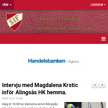
HEM
LOGGA IN
Skånela IF - Handboll
Bredd och Elit - Hand i Hand
HEM
NYHETER
OM FÖRENINGEN
MEDLEMSINFO
Intervju med Magdalena Krstic
<
>
PARTNERS
inför Alingsås HK hemma.
2024-12-21 12:28
MATCHER
Idag kl 16:00 tar damerna emot Alingsås