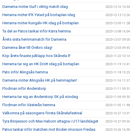
Damerna möter Guif i viktig match idag
2023-12-16 10:34
Herrarna möter IFK Ystad på bortaplan idag
2023-12-13 12:26
Herrarna möter Kungälv HK idag på bortaplan
2023-12-09 11:28
Ta del av Patos tankar inför Kärra hemma
2023-12-08 16:04
Årets sista hemmamatch för Damerna
2023-12-07 09:00
Damerna åker till Örebro idag!
2023-12-03 09:45
Köp årets finaste julklapp hos Skånela IF
2023-11-22 10:14
Herrarna tar sig an HK Drott idag på bortaplan
2023-11-19 12:41
Pato inför Alingsås hemma
2023-11-18 15:25
Damerna möter Alingsås HK på hemmaplan!
2023-11-16 11:57
Flodman inför Anderstorp
2023-11-11 09:31
Herrarna tar sig an Anderstorp SK på söndag
2023-11-09 09:35
Flodman inför Västerås hemma
2023-11-05 11:48
Välkomna på säsongens första Skånelafestival
2023-10-27 13:31
Tyra Börjesson och Max Haborn uttagna i U17-landslaget
2023-10-27 09:55
Patos tankar inför matchen mot Boden imorgon Fredag
2023-10-26 16:00