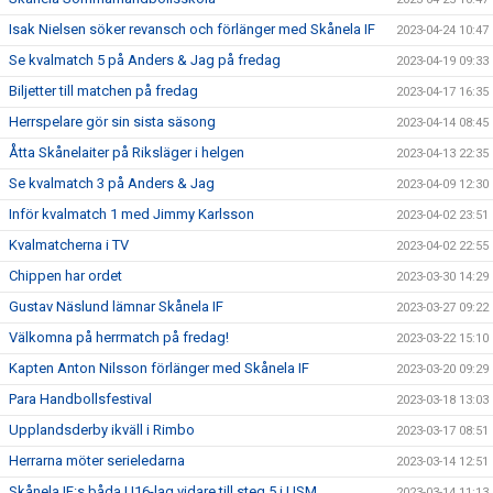
Isak Nielsen söker revansch och förlänger med Skånela IF
2023-04-24 10:47
Se kvalmatch 5 på Anders & Jag på fredag
2023-04-19 09:33
Biljetter till matchen på fredag
2023-04-17 16:35
Herrspelare gör sin sista säsong
2023-04-14 08:45
Åtta Skånelaiter på Riksläger i helgen
2023-04-13 22:35
Se kvalmatch 3 på Anders & Jag
2023-04-09 12:30
Inför kvalmatch 1 med Jimmy Karlsson
2023-04-02 23:51
Kvalmatcherna i TV
2023-04-02 22:55
Chippen har ordet
2023-03-30 14:29
Gustav Näslund lämnar Skånela IF
2023-03-27 09:22
Välkomna på herrmatch på fredag!
2023-03-22 15:10
Kapten Anton Nilsson förlänger med Skånela IF
2023-03-20 09:29
Para Handbollsfestival
2023-03-18 13:03
Upplandsderby ikväll i Rimbo
2023-03-17 08:51
Herrarna möter serieledarna
2023-03-14 12:51
Skånela IF:s båda U16-lag vidare till steg 5 i USM
2023-03-14 11:13