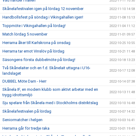
Vad händer i hallen
2022-11-11 10:30
Skånelafestivalen igen på lördag 12 november
2022-11-10 14:58
Handbollsfest på söndag i Vikingahallen igen!
2022-11-08 15:13
Toppmöte i Vikingahallen på lördag!
2022-11-04 11:12
Match lördag 5 november
2022-11-01 09:57
Herrarna åker till Karlskrona på onsdag
2022-10-25 10:55
Herrarna tar emot Vinslöv på lördag
2022-10-21 11:48
Säsongens första dubbelmöte på lördag!
2022-10-18 13:23
Två Skånelaiter och en f.d. Skånelait uttagna i U16-
2022-10-17 12:08
landslaget
DUBBEL Möte Dam - Herr
2022-10-14 07:38
Skånela IF, en modern klubb som aktivt arbetar med en
2022-10-13 11:48
trygg idrottsmiljö
Sju spelare från Skånela med i Stockholms distriktslag
2022-10-10 16:48
Skånelafestivalen på lördag
2022-10-07 14:32
Seniormatcher i helgen
2022-10-03 16:41
Herrarna går för tredje raka
2022-10-01 19:49