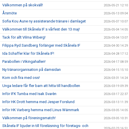
Välkommen på skokväll!
2026-05-21 12:10
Årsmöte
2026-05-13 09:04
Sofia Kou Aune ny assisterande tränare i damlaget
2026-05-07 10:07
Välkommen till Skånela IF:s vårfest den 13 maj!
2026-05-04 14:05
Tack för allt Vilma Wiberg!
2026-05-04 13:07
Filippa Ryd Sandberg förlänger med Skånela IF
2026-04-30 14:29
Ida Schaffer klar för Skånela IF!
2026-04-28 17:12
Parabollen i Vikingahallen!
2026-04-17 08:59
Ny tränarorganisation på damsidan
2026-04-15 15:10
Kom och fira med oss!
2026-03-31 14:24
Unga ledare får fler barn att hitta till handbollen
2026-03-19 09:39
Inför IFK Tumba med Isak Svarèn
2026-03-17 22:37
Inför HK Drott hemma med Jesper Forslund
2026-03-13 11:39
Inför HK Varberg hemma med Linus Wärnmark
2026-03-05 14:05
Välkommen på föreningsmatch!
2026-03-05 10:31
Skånela IF bjuder in till föreläsning för företags- och
2026-02-23 16:51