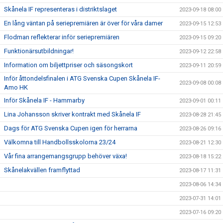
Skånela IF representeras i distriktslaget
2023-09-18 08:00
En lång väntan på seriepremiären är över för våra damer
2023-09-15 12:53
Flodman reflekterar inför seriepremiären
2023-09-15 09:20
Funktionärsutbildningar!
2023-09-12 22:58
Information om biljettpriser och säsongskort
2023-09-11 20:59
Inför åttondelsfinalen i ATG Svenska Cupen Skånela IF-
2023-09-08 00:08
Amo HK
Inför Skånela IF - Hammarby
2023-09-01 00:11
Lina Johansson skriver kontrakt med Skånela IF
2023-08-28 21:45
Dags för ATG Svenska Cupen igen för herrarna
2023-08-26 09:16
Välkomna till Handbollsskolorna 23/24
2023-08-21 12:30
Vår fina arrangemangsgrupp behöver växa!
2023-08-18 15:22
Skånelakvällen framflyttad
2023-08-17 11:31
2023-08-06 14:34
2023-07-31 14:01
2023-07-16 09:20