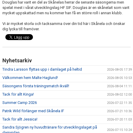
Douglas har varit en del av Skånelas herrar de senaste säsongerna men
KALENDER
spelat mest i vårat utvecklingslag HF SIF. Douglas är en skånelait som varit
mycket uppskattad men nu kommer han få en större roll i annan klubb.
KONTAKT LAG
Vi är mycket storla och tacksamma över din tid här i Skånela och önskar
dig lycka till framöver.
DOMARE/FUNKTIONÄRER
DOKUMENT
LÄNKAR
Nyhetsarkiv
KORTPLANSSPELEN
Tindra Larsson flyttas upp i damlaget på heltid
2026-08-05 17:39
Välkommen hem Malte Haglund!
2026-08-05 10:53
Säsongens första träningsmatch ikväll!
2026-08-04 11:11
Tack för allt Kinga!
2026-08-02 12:00
Summer Camp 2026
2026-07-22 11:35
Patrik Wild förlänger med Skånela IF
2026-07-21 10:36
Tack för allt Jessica!
2026-07-20 11:03
Sandra Sjögren ny huvudtränare för utvecklingslaget på
2026-07-15 10:24
damsidan