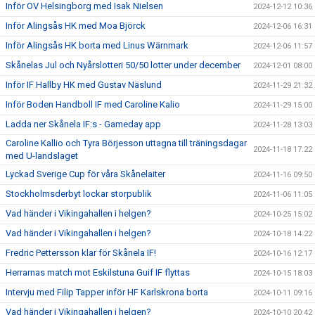
Inför OV Helsingborg med Isak Nielsen
2024-12-12 10:36
Inför Alingsås HK med Moa Björck
2024-12-06 16:31
Inför Alingsås HK borta med Linus Wärnmark
2024-12-06 11:57
Skånelas Jul och Nyårslotteri 50/50 lotter under december
2024-12-01 08:00
Inför IF Hallby HK med Gustav Näslund
2024-11-29 21:32
Inför Boden Handboll IF med Caroline Kalio
2024-11-29 15:00
Ladda ner Skånela IF:s - Gameday app
2024-11-28 13:03
Caroline Kallio och Tyra Börjesson uttagna till träningsdagar
2024-11-18 17:22
med U-landslaget
Lyckad Sverige Cup för våra Skånelaiter
2024-11-16 09:50
Stockholmsderbyt lockar storpublik
2024-11-06 11:05
Vad händer i Vikingahallen i helgen?
2024-10-25 15:02
Vad händer i Vikingahallen i helgen?
2024-10-18 14:22
Fredric Pettersson klar för Skånela IF!
2024-10-16 12:17
Herrarnas match mot Eskilstuna Guif IF flyttas
2024-10-15 18:03
Intervju med Filip Tapper inför HF Karlskrona borta
2024-10-11 09:16
Vad händer i Vikingahallen i helgen?
2024-10-10 20:42