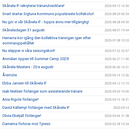
Skånela IF rekryterar tränarutvecklare!
2025-09-12 16:50
Snart startar Sigtuna kommuns populäraste bollskolor!
2025-08-29 00:54
Nu gör vi vår Skånela IF - loppis ännu mer tillgänglig!
2025-08-28 09:50
Skåneladagen 31 augusti
2025-08-07 19:54
Herrarna kör igång den kollektiva träningen igen efter
2025-07-28 10:53
sommaruppehållet
Nu släpper vi våra säsongskort!
2025-07-22 22:47
Anmälan öppen till Summer Camp 2025!
2025-06-27 11:00
Skånela Masters - 20:e augusti
2025-06-26 16:51
Årsmöte
2025-05-14 12:26
Ebba Jansen till Skånela IF
2025-04-12 12:10
Isak Nielsen förlänger som assisterande tränare
2025-04-03 10:00
Ania Rigole förlänger!
2025-03-15 18:21
David Källemyr förlänger med Skånela IF
2025-03-14
Olivia Eketjäll förlänger!
2025-03-04 21:38
Damerna förlorar mot Tyresö
2025-02-28 10:24