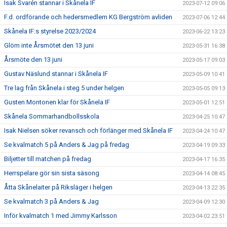
Isak Svarén stannar i Skånela IF
2023-07-12 09:06
F.d. ordförande och hedersmedlem KG Bergström avliden
2023-07-06 12:44
Skånela IF:s styrelse 2023/2024
2023-06-22 13:23
Glöm inte Årsmötet den 13 juni
2023-05-31 16:38
Årsmöte den 13 juni
2023-05-17 09:03
Gustav Näslund stannar i Skånela IF
2023-05-09 10:41
Tre lag från Skånela i steg 5 under helgen
2023-05-05 09:13
Gusten Montonen klar för Skånela IF
2023-05-01 12:51
Skånela Sommarhandbollsskola
2023-04-25 10:47
Isak Nielsen söker revansch och förlänger med Skånela IF
2023-04-24 10:47
Se kvalmatch 5 på Anders & Jag på fredag
2023-04-19 09:33
Biljetter till matchen på fredag
2023-04-17 16:35
Herrspelare gör sin sista säsong
2023-04-14 08:45
Åtta Skånelaiter på Riksläger i helgen
2023-04-13 22:35
Se kvalmatch 3 på Anders & Jag
2023-04-09 12:30
Inför kvalmatch 1 med Jimmy Karlsson
2023-04-02 23:51