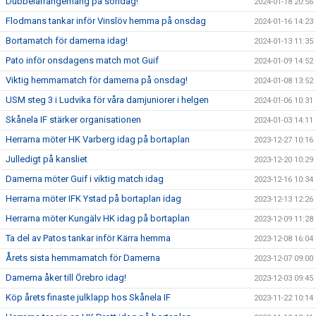
Dubbelarrangemang på söndag!
2024-01-18 20:56
Flodmans tankar inför Vinslöv hemma på onsdag
2024-01-16 14:23
Bortamatch för damerna idag!
2024-01-13 11:35
Pato inför onsdagens match mot Guif
2024-01-09 14:52
Viktig hemmamatch för damerna på onsdag!
2024-01-08 13:52
USM steg 3 i Ludvika för våra damjuniorer i helgen
2024-01-06 10:31
Skånela IF stärker organisationen
2024-01-03 14:11
Herrarna möter HK Varberg idag på bortaplan
2023-12-27 10:16
Julledigt på kansliet
2023-12-20 10:29
Damerna möter Guif i viktig match idag
2023-12-16 10:34
Herrarna möter IFK Ystad på bortaplan idag
2023-12-13 12:26
Herrarna möter Kungälv HK idag på bortaplan
2023-12-09 11:28
Ta del av Patos tankar inför Kärra hemma
2023-12-08 16:04
Årets sista hemmamatch för Damerna
2023-12-07 09:00
Damerna åker till Örebro idag!
2023-12-03 09:45
Köp årets finaste julklapp hos Skånela IF
2023-11-22 10:14