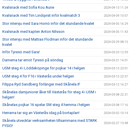
Kvalsnack med Sofia Kou Aune
2024-04-13 11:24
Kvalsnack med Tim Lindqvist inför kvalmatch 3
2024-04-09 10:07
Stor intervju med Sara Hornö inför det stundande kvalet
2024-04-05 16:29
Kvalsnack med kapten Anton Nilsson
2024-04-05 11:43
Stor intervju med Mattias Flodman inför det stundande
2024-03-29 08:15
kvalet
Inför Tyresö med Sara!
2024-03-23 12:59
Damerna tar emot Tyresö på söndag
2024-03-21 14:01
USM steg 4 i Löddeköpinge för pojkar 14 i helgen
2024-03-15 23:01
USM steg 4 för F16 i Västerås under helgen
2024-03-15 22:57
Filippa Ryd Sandberg förlänger med Skånela IF
2024-03-12 16:27
Skånelas damjuniorer åker till Västerås för steg 4 i USM i
2024-03-08 22:21
helgen!
Skånelas pojkar 16 spelar SM steg 4 hemma i helgen
2024-03-08 17:16
Herrarna tar sig an Västerås idag på bortaplan!
2024-03-02 10:14
Skånela utvecklar verksamheten tillsammans med STARK
2024-02-27 13:48
FYSIO!