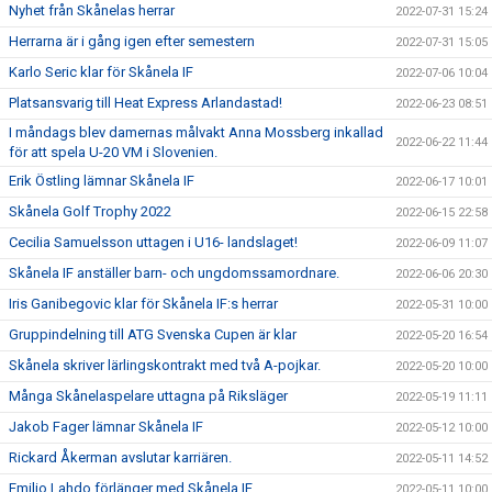
Nyhet från Skånelas herrar
2022-07-31 15:24
Herrarna är i gång igen efter semestern
2022-07-31 15:05
Karlo Seric klar för Skånela IF
2022-07-06 10:04
Platsansvarig till Heat Express Arlandastad!
2022-06-23 08:51
I måndags blev damernas målvakt Anna Mossberg inkallad
2022-06-22 11:44
för att spela U-20 VM i Slovenien.
Erik Östling lämnar Skånela IF
2022-06-17 10:01
Skånela Golf Trophy 2022
2022-06-15 22:58
Cecilia Samuelsson uttagen i U16- landslaget!
2022-06-09 11:07
Skånela IF anställer barn- och ungdomssamordnare.
2022-06-06 20:30
Iris Ganibegovic klar för Skånela IF:s herrar
2022-05-31 10:00
Gruppindelning till ATG Svenska Cupen är klar
2022-05-20 16:54
Skånela skriver lärlingskontrakt med två A-pojkar.
2022-05-20 10:00
Många Skånelaspelare uttagna på Riksläger
2022-05-19 11:11
Jakob Fager lämnar Skånela IF
2022-05-12 10:00
Rickard Åkerman avslutar karriären.
2022-05-11 14:52
Emilio Lahdo förlänger med Skånela IF
2022-05-11 10:00