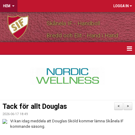
HEM
LOGGA IN
Skånela IF - Handboll
Bredd och Elit - Hand i Hand
HEM
NYHETER
OM FÖRENINGEN
MEDLEMSINFO
Tack för allt Douglas
<
>
PARTNERS
2026-06-17 18:49
Vi kan idag meddela att Douglas Sköld kommer lämna Skånela IF
kommande säsong.
MATCHER