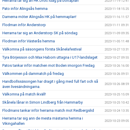
Herrarna tar sig an HK Drott idag på bortaplan
2023-11-19 12:41
Pato inför Alingsås hemma
2023-11-18 15:25
Damerna möter Alingsås HK på hemmaplan!
2023-11-16 11:57
Flodman inför Anderstorp
2023-11-11 09:31
Herrarna tar sig an Anderstorp SK på söndag
2023-11-09 09:35
Flodman inför Västerås hemma
2023-11-05 11:48
Välkomna på säsongens första Skånelafestival
2023-10-27 13:31
Tyra Börjesson och Max Haborn uttagna i U17-landslaget
2023-10-27 09:55
Patos tankar inför matchen mot Boden imorgon Fredag
2023-10-26 16:00
Välkommen på dammatch på fredag
2023-10-26 09:51
Handbollssäsongen har dragit i gång med full fart och så
2023-10-26 08:59
även livesändningarna.
Välkomna på match ikväll!
2023-10-25 15:09
Skånela lånar in Simon Lindberg från Hammarby
2023-10-25 10:42
Flodmans tankar inför herrarna match mot Redbergslid
2023-10-24 13:35
Herrarna tar sig ann de mesta mästarna hemma i
2023-10-23 09:05
Vikingahallen