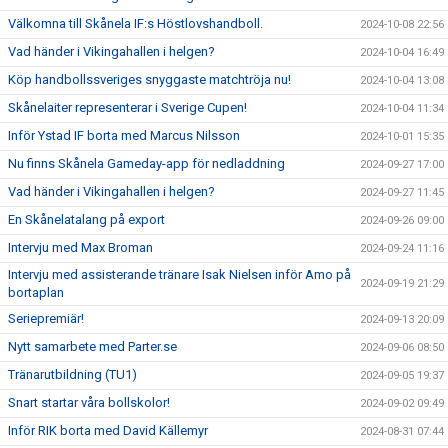
Välkomna till Skånela IF:s Höstlovshandboll.
2024-10-08 22:56
Vad händer i Vikingahallen i helgen?
2024-10-04 16:49
Köp handbollssveriges snyggaste matchtröja nu!
2024-10-04 13:08
Skånelaiter representerar i Sverige Cupen!
2024-10-04 11:34
Inför Ystad IF borta med Marcus Nilsson
2024-10-01 15:35
Nu finns Skånela Gameday-app för nedladdning
2024-09-27 17:00
Vad händer i Vikingahallen i helgen?
2024-09-27 11:45
En Skånelatalang på export
2024-09-26 09:00
Intervju med Max Broman
2024-09-24 11:16
Intervju med assisterande tränare Isak Nielsen inför Amo på
2024-09-19 21:29
bortaplan
Seriepremiär!
2024-09-13 20:09
Nytt samarbete med Parter.se
2024-09-06 08:50
Tränarutbildning (TU1)
2024-09-05 19:37
Snart startar våra bollskolor!
2024-09-02 09:49
Inför RIK borta med David Källemyr
2024-08-31 07:44