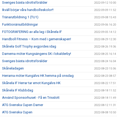
Sveriges bästa idrottsförälder
2022-09-12 10:00
Ikväll börjar våra handbollsskolor!!
2022-09-09 11:52
Tränarutbildning 1 (TU1)
2022-09-08 15:43
Funktionärsutbildningar
2022-09-06 16:20
FOTOGRAFERING av alla lag i Skånela IF
2022-09-05 14:12
Handboll Fitness – Kom med i gemenskapen!
2022-08-29 12:30
Skånela Golf Trophy avgjordes idag
2022-08-26 19:36
Damerna möter Kungsängens SK i lokalderby!
2022-08-25 16:14
Sveriges bästa idrottsförälder
2022-08-24 16:04
Skåneladagen
2022-08-23 15:06
Herrarna möter Kungälvs HK hemma på onsdag
2022-08-23 08:57
Skånela IF Herrar tar emot Kungälvs HK
2022-08-22 17:51
Skånela IF Klubbdag
2022-08-18 11:52
Använd Sponsorhuset - Få en Trisslott
2022-08-18 11:49
ATG Svenska Cupen Damer
2022-08-12 11:31
ATG Svenska Cupen
2022-08-08 10:50