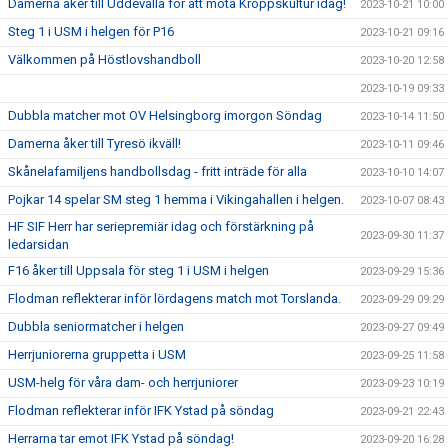
Damerna åker till Uddevalla för att möta Kroppskultur idag!
2023-10-21 10:00
Steg 1 i USM i helgen för P16
2023-10-21 09:16
Välkommen på Höstlovshandboll
2023-10-20 12:58
2023-10-19 09:33
Dubbla matcher mot OV Helsingborg imorgon Söndag
2023-10-14 11:50
Damerna åker till Tyresö ikväll!
2023-10-11 09:46
Skånelafamiljens handbollsdag - fritt inträde för alla
2023-10-10 14:07
Pojkar 14 spelar SM steg 1 hemma i Vikingahallen i helgen.
2023-10-07 08:43
HF SIF Herr har seriepremiär idag och förstärkning på
2023-09-30 11:37
ledarsidan
F16 åker till Uppsala för steg 1 i USM i helgen
2023-09-29 15:36
Flodman reflekterar inför lördagens match mot Torslanda.
2023-09-29 09:29
Dubbla seniormatcher i helgen
2023-09-27 09:49
Herrjuniorerna gruppetta i USM
2023-09-25 11:58
USM-helg för våra dam- och herrjuniorer
2023-09-23 10:19
Flodman reflekterar inför IFK Ystad på söndag
2023-09-21 22:43
Herrarna tar emot IFK Ystad på söndag!
2023-09-20 16:28