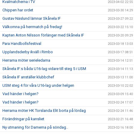
Kvalmatcherna i TV
2023-04-02 22:55
Chippen har ordet
2023-03-30 14:29
Gustav Näslund lämnar Skånela IF
2023-03-27 09:22
Välkomna på herrmatch på fredag!
2023-03-22 15:10
Kapten Anton Nilsson förlänger med Skånela IF
2023-03-20 09:29
Para Handbollsfestival
2023-03-18 13:03
Upplandsderby ikväll i Rimbo
2023-03-17 08:51
Herrarna möter serieledarna
2023-03-14 12:51
Skånela IF:s båda U16-lag vidare till steg 5 i USM
2023-03-14 11:13
Skånela IF anställer klubbchef
2023-03-13 11:00
USM steg 4 för våra U16-lag under helgen
2023-03-10 22:02
Vad händer i helgen?
2023-03-09 15:40
Vad händer i helgen?
2023-02-24 17:07
Herrarna möter HK Torslanda Elit borta på lördag
2023-02-24 11:46
Förändringar på kansliet
2023-02-21 16:48
Ny utmaning för Damerna på söndag..
2023-02-16 18:00