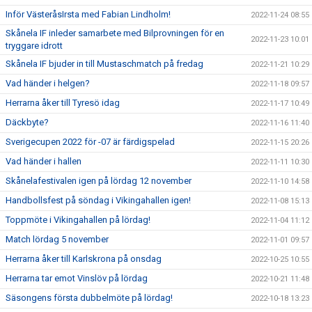
Inför VästeråsIrsta med Fabian Lindholm!
2022-11-24 08:55
Skånela IF inleder samarbete med Bilprovningen för en
2022-11-23 10:01
tryggare idrott
Skånela IF bjuder in till Mustaschmatch på fredag
2022-11-21 10:29
Vad händer i helgen?
2022-11-18 09:57
Herrarna åker till Tyresö idag
2022-11-17 10:49
Däckbyte?
2022-11-16 11:40
Sverigecupen 2022 för -07 är färdigspelad
2022-11-15 20:26
Vad händer i hallen
2022-11-11 10:30
Skånelafestivalen igen på lördag 12 november
2022-11-10 14:58
Handbollsfest på söndag i Vikingahallen igen!
2022-11-08 15:13
Toppmöte i Vikingahallen på lördag!
2022-11-04 11:12
Match lördag 5 november
2022-11-01 09:57
Herrarna åker till Karlskrona på onsdag
2022-10-25 10:55
Herrarna tar emot Vinslöv på lördag
2022-10-21 11:48
Säsongens första dubbelmöte på lördag!
2022-10-18 13:23