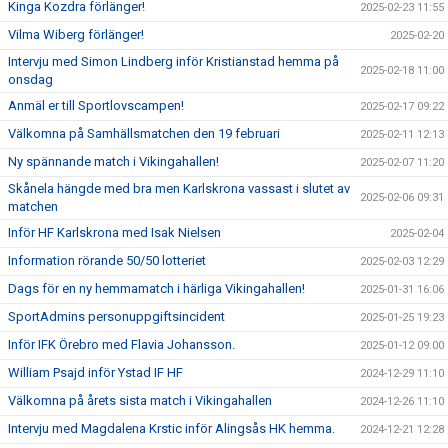
Kinga Kozdra förlänger!
2025-02-23 11:55
Vilma Wiberg förlänger!
2025-02-20
Intervju med Simon Lindberg inför Kristianstad hemma på
2025-02-18 11:00
onsdag
Anmäl er till Sportlovscampen!
2025-02-17 09:22
Välkomna på Samhällsmatchen den 19 februari
2025-02-11 12:13
Ny spännande match i Vikingahallen!
2025-02-07 11:20
Skånela hängde med bra men Karlskrona vassast i slutet av
2025-02-06 09:31
matchen
Inför HF Karlskrona med Isak Nielsen
2025-02-04
Information rörande 50/50 lotteriet
2025-02-03 12:29
Dags för en ny hemmamatch i härliga Vikingahallen!
2025-01-31 16:06
SportAdmins personuppgiftsincident
2025-01-25 19:23
Inför IFK Örebro med Flavia Johansson.
2025-01-12 09:00
William Psajd inför Ystad IF HF
2024-12-29 11:10
Välkomna på årets sista match i Vikingahallen
2024-12-26 11:10
Intervju med Magdalena Krstic inför Alingsås HK hemma.
2024-12-21 12:28