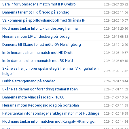
Sara inför Söndagens match mot IFK Örebro
2024-02-24 20:22
Damerna tar emot IFK Örebro på söndag
2024-02-23 11:06
Välkommen på sportlovshandboll med Skånela IF
2024-02-20 10:07
Flodmans tankar Inför LIF Lindesberg hemma
2024-02-16 20:50
Herrarna möter LIF Lindesberg på lördag
2024-02-16 08:53
Damerna till Skåne för att möta OV Helsingborg
2024-02-10 12:20
Inför herrarnas hemmamatch mot HK Drott
2024-02-03 19:37
Inför damernas hemmamatch mot BK Heid
2024-02-03 09:15
Skånelas herrjuniorer spelar steg 3 hemma i Vikingahallen i
2024-02-02 17:42
helgen!
Dubbelarrangemang på söndag
2024-02-01 10:44
Skånelas damer gör förändring i tränarstaben
2024-01-31 11:02
Damerna möte Alingsås idag kl 16:00
2024-01-27 13:56
Herrarna möter Redbergslid idag på bortaplan
2024-01-27 11:35
Patos tankar inför söndagens viktiga match mot Huddinge
2024-01-20 18:55
Flodmans tankar inför matchen mot Kungälv HK imorgon
2024-01-20 14:54