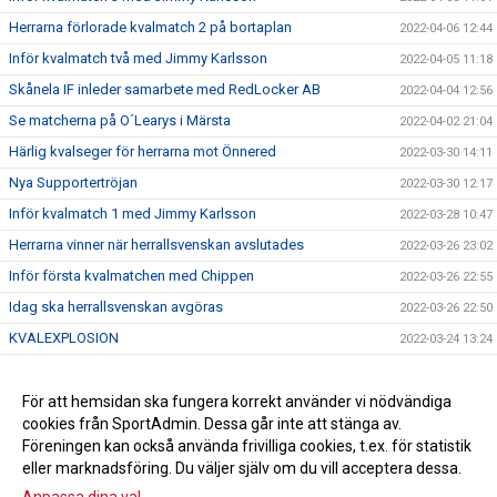
Herrarna förlorade kvalmatch 2 på bortaplan
2022-04-06 12:44
Inför kvalmatch två med Jimmy Karlsson
2022-04-05 11:18
Skånela IF inleder samarbete med RedLocker AB
2022-04-04 12:56
Se matcherna på O´Learys i Märsta
2022-04-02 21:04
Härlig kvalseger för herrarna mot Önnered
2022-03-30 14:11
Nya Supportertröjan
2022-03-30 12:17
Inför kvalmatch 1 med Jimmy Karlsson
2022-03-28 10:47
Herrarna vinner när herrallsvenskan avslutades
2022-03-26 23:02
Inför första kvalmatchen med Chippen
2022-03-26 22:55
Idag ska herrallsvenskan avgöras
2022-03-26 22:50
KVALEXPLOSION
2022-03-24 13:24
Herrarna klara för kval till Handbollsligan
2022-03-23 13:57
Anna Mossberg förlänger med Skånela IF
För att hemsidan ska fungera korrekt använder vi nödvändiga
2022-03-15 10:13
cookies från SportAdmin. Dessa går inte att stänga av.
Alexandra Schaerlund skriver nytt!
2022-03-11 10:15
Föreningen kan också använda frivilliga cookies, t.ex. för statistik
eller marknadsföring. Du väljer själv om du vill acceptera dessa.