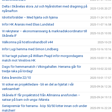
Delta i Skånelas stora Jul och Nyårslotteri med dragning på
2025-12-05 20:27
nyårsafton
Idrottsförälder – Med hjärta och hjärna
2025-11-24 10:19
Inför HK Aranäs med Elias Lundstad
2025-11-07 16:58
Vi rekryterar – ekonomiansvarig & marknadskoordinator till
2025-10-25 10:05
Skånela IF
Välkomna på höstlovshandboll v44
2025-10-23
Inför Lugi hemma med Simon Lindberg
2025-10-16 10:16
Vi har tagit pulsen på William Psajd inför morgondagens
2025-10-03 11:36
match mot Vinslövs HK
Dags för hemmamatch i Vikingahallen. Herrarna går för
2025-10-02 22:02
tredje raka på lördag!
Extra årsmöte 22/10
2025-10-01 17:57
Vi söker en projektledare - bli en del av hjärtat i vår
2025-09-26 12:26
verksamhet!
Skånela IF får projektstöd från Allmänna arvsfonden –
2025-09-24 19:13
satsar på barn och unga i Märsta
Seriepremiär för herrarna - köp 50/50 lotter innan och under
2025-09-16 22:24
matchen!