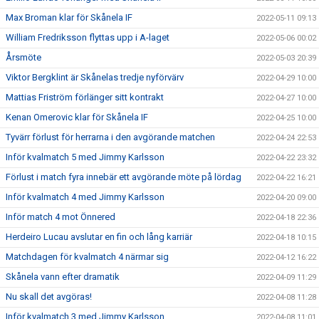
Max Broman klar för Skånela IF
2022-05-11 09:13
William Fredriksson flyttas upp i A-laget
2022-05-06 00:02
Årsmöte
2022-05-03 20:39
Viktor Bergklint är Skånelas tredje nyförvärv
2022-04-29 10:00
Mattias Friström förlänger sitt kontrakt
2022-04-27 10:00
Kenan Omerovic klar för Skånela IF
2022-04-25 10:00
Tyvärr förlust för herrarna i den avgörande matchen
2022-04-24 22:53
Inför kvalmatch 5 med Jimmy Karlsson
2022-04-22 23:32
Förlust i match fyra innebär ett avgörande möte på lördag
2022-04-22 16:21
Inför kvalmatch 4 med Jimmy Karlsson
2022-04-20 09:00
Inför match 4 mot Önnered
2022-04-18 22:36
Herdeiro Lucau avslutar en fin och lång karriär
2022-04-18 10:15
Matchdagen för kvalmatch 4 närmar sig
2022-04-12 16:22
Skånela vann efter dramatik
2022-04-09 11:29
Nu skall det avgöras!
2022-04-08 11:28
Inför kvalmatch 3 med Jimmy Karlsson
2022-04-08 11:01