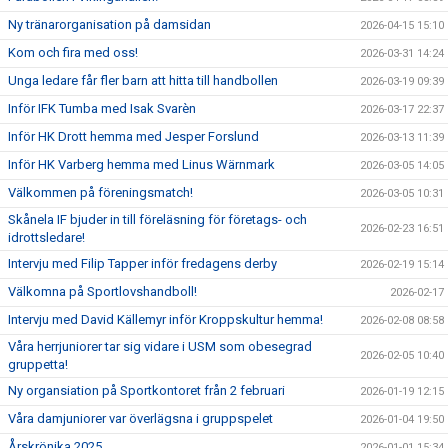
Ny tränarorganisation på damsidan
2026-04-15 15:10
Kom och fira med oss!
2026-03-31 14:24
Unga ledare får fler barn att hitta till handbollen
2026-03-19 09:39
Inför IFK Tumba med Isak Svarèn
2026-03-17 22:37
Inför HK Drott hemma med Jesper Forslund
2026-03-13 11:39
Inför HK Varberg hemma med Linus Wärnmark
2026-03-05 14:05
Välkommen på föreningsmatch!
2026-03-05 10:31
Skånela IF bjuder in till föreläsning för företags- och
2026-02-23 16:51
idrottsledare!
Intervju med Filip Tapper inför fredagens derby
2026-02-19 15:14
Välkomna på Sportlovshandboll!
2026-02-17
Intervju med David Källemyr inför Kroppskultur hemma!
2026-02-08 08:58
Våra herrjuniorer tar sig vidare i USM som obesegrad
2026-02-05 10:40
gruppetta!
Ny organsiation på Sportkontoret från 2 februari
2026-01-19 12:15
Våra damjuniorer var överlägsna i gruppspelet
2026-01-04 19:50
Årskrönika 2025
2026-01-01 15:34