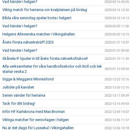
Vad händer i helgen?
2023-02-16 09:05
Viktig match för herrarna om kvalplatsen på lördag
2023-02-15 10:52
Båda våra seniorlag spelar borta i helgen!
2023-02-10 14:13
Vad händer i helgen?
2023-02-09 11:00
Helgens Allsvenska matcher i Vikingahallen
2023-02-02 13:15
Årets första nätverksträff 2023
2023-01-27 13:37
Vad händer i helgen?
2023-01-27 09:00
Skånela IF bjuder in till årets första nätverksfrukost!
2023-01-19 11:39
Alla verksamheter för våra handbollsskolor och Boll och lek
2023-01-12 09:34
startar vecka 2
Sigge & Maggans Minnesfond
2022-12-22 15:16
Jultider på kansliet
2022-12-20 12:16
Serien vänder för herrarna
2022-12-17 09:39
Tack för ditt bidrag!
2022-12-15 09:03
Inför HF Karlskrona med Max Broman
2022-12-09 14:07
Viktiga matcher för seniorlagen i helgen
2022-12-06 11:57
Nu är det dags för Lussekul i Vikingahallen
2022-12-06 10:18