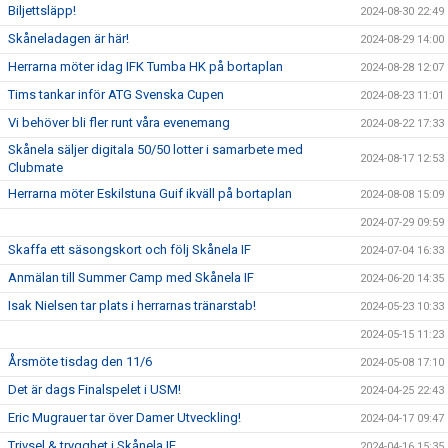
Biljettsläpp!
2024-08-30 22:49
Skåneladagen är här!
2024-08-29 14:00
Herrarna möter idag IFK Tumba HK på bortaplan
2024-08-28 12:07
Tims tankar inför ATG Svenska Cupen
2024-08-23 11:01
Vi behöver bli fler runt våra evenemang
2024-08-22 17:33
Skånela säljer digitala 50/50 lotter i samarbete med
2024-08-17 12:53
Clubmate
Herrarna möter Eskilstuna Guif ikväll på bortaplan
2024-08-08 15:09
2024-07-29 09:59
Skaffa ett säsongskort och följ Skånela IF
2024-07-04 16:33
Anmälan till Summer Camp med Skånela IF
2024-06-20 14:35
Isak Nielsen tar plats i herrarnas tränarstab!
2024-05-23 10:33
2024-05-15 11:23
Årsmöte tisdag den 11/6
2024-05-08 17:10
Det är dags Finalspelet i USM!
2024-04-25 22:43
Eric Mugrauer tar över Damer Utveckling!
2024-04-17 09:47
Trivsel & trygghet i Skånela IF
2024-04-16 15:35