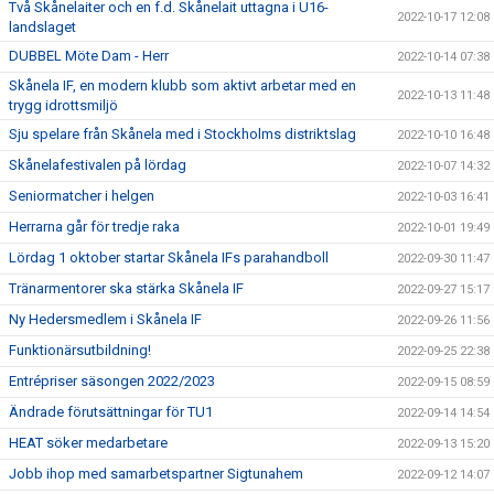
Två Skånelaiter och en f.d. Skånelait uttagna i U16-
2022-10-17 12:08
landslaget
DUBBEL Möte Dam - Herr
2022-10-14 07:38
Skånela IF, en modern klubb som aktivt arbetar med en
2022-10-13 11:48
trygg idrottsmiljö
Sju spelare från Skånela med i Stockholms distriktslag
2022-10-10 16:48
Skånelafestivalen på lördag
2022-10-07 14:32
Seniormatcher i helgen
2022-10-03 16:41
Herrarna går för tredje raka
2022-10-01 19:49
Lördag 1 oktober startar Skånela IFs parahandboll
2022-09-30 11:47
Tränarmentorer ska stärka Skånela IF
2022-09-27 15:17
Ny Hedersmedlem i Skånela IF
2022-09-26 11:56
Funktionärsutbildning!
2022-09-25 22:38
Entrépriser säsongen 2022/2023
2022-09-15 08:59
Ändrade förutsättningar för TU1
2022-09-14 14:54
HEAT söker medarbetare
2022-09-13 15:20
Jobb ihop med samarbetspartner Sigtunahem
2022-09-12 14:07