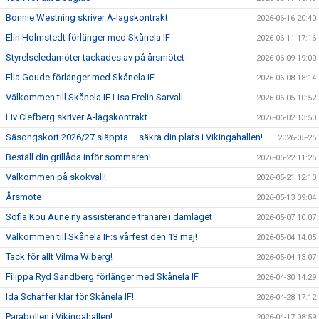
Bonnie Westning skriver A-lagskontrakt
2026-06-16 20:40
Elin Holmstedt förlänger med Skånela IF
2026-06-11 17:16
Styrelseledamöter tackades av på årsmötet
2026-06-09 19:00
Ella Goude förlänger med Skånela IF
2026-06-08 18:14
Välkommen till Skånela IF Lisa Frelin Sarvall
2026-06-05 10:52
Liv Clefberg skriver A-lagskontrakt
2026-06-02 13:50
Säsongskort 2026/27 släppta – säkra din plats i Vikingahallen!
2026-05-25
Beställ din grillåda inför sommaren!
2026-05-22 11:25
Välkommen på skokväll!
2026-05-21 12:10
Årsmöte
2026-05-13 09:04
Sofia Kou Aune ny assisterande tränare i damlaget
2026-05-07 10:07
Välkommen till Skånela IF:s vårfest den 13 maj!
2026-05-04 14:05
Tack för allt Vilma Wiberg!
2026-05-04 13:07
Filippa Ryd Sandberg förlänger med Skånela IF
2026-04-30 14:29
Ida Schaffer klar för Skånela IF!
2026-04-28 17:12
Parabollen i Vikingahallen!
2026-04-17 08:59