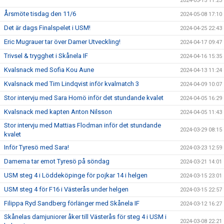
2024-05-15 11:23
Årsmöte tisdag den 11/6
2024-05-08 17:10
Det är dags Finalspelet i USM!
2024-04-25 22:43
Eric Mugrauer tar över Damer Utveckling!
2024-04-17 09:47
Trivsel & trygghet i Skånela IF
2024-04-16 15:35
Kvalsnack med Sofia Kou Aune
2024-04-13 11:24
Kvalsnack med Tim Lindqvist inför kvalmatch 3
2024-04-09 10:07
Stor intervju med Sara Hornö inför det stundande kvalet
2024-04-05 16:29
Kvalsnack med kapten Anton Nilsson
2024-04-05 11:43
Stor intervju med Mattias Flodman inför det stundande
2024-03-29 08:15
kvalet
Inför Tyresö med Sara!
2024-03-23 12:59
Damerna tar emot Tyresö på söndag
2024-03-21 14:01
USM steg 4 i Löddeköpinge för pojkar 14 i helgen
2024-03-15 23:01
USM steg 4 för F16 i Västerås under helgen
2024-03-15 22:57
Filippa Ryd Sandberg förlänger med Skånela IF
2024-03-12 16:27
Skånelas damjuniorer åker till Västerås för steg 4 i USM i
2024-03-08 22:21