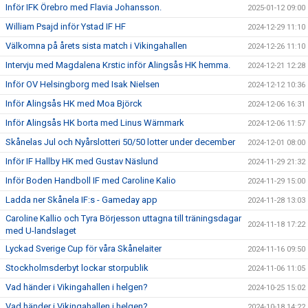
Inför IFK Örebro med Flavia Johansson.
2025-01-12 09:00
William Psajd inför Ystad IF HF
2024-12-29 11:10
Välkomna på årets sista match i Vikingahallen
2024-12-26 11:10
Intervju med Magdalena Krstic inför Alingsås HK hemma.
2024-12-21 12:28
Inför OV Helsingborg med Isak Nielsen
2024-12-12 10:36
Inför Alingsås HK med Moa Björck
2024-12-06 16:31
Inför Alingsås HK borta med Linus Wärnmark
2024-12-06 11:57
Skånelas Jul och Nyårslotteri 50/50 lotter under december
2024-12-01 08:00
Inför IF Hallby HK med Gustav Näslund
2024-11-29 21:32
Inför Boden Handboll IF med Caroline Kalio
2024-11-29 15:00
Ladda ner Skånela IF:s - Gameday app
2024-11-28 13:03
Caroline Kallio och Tyra Börjesson uttagna till träningsdagar
2024-11-18 17:22
med U-landslaget
Lyckad Sverige Cup för våra Skånelaiter
2024-11-16 09:50
Stockholmsderbyt lockar storpublik
2024-11-06 11:05
Vad händer i Vikingahallen i helgen?
2024-10-25 15:02
Vad händer i Vikingahallen i helgen?
2024-10-18 14:22