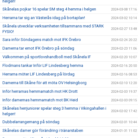
helgen!
Skånelas pojkar 16 spelar SM steg 4 hemma i helgen
2024-03-08 17:16
Herrarna tar sig an Västerås idag på bortaplan!
2024-03-02 10:14
Skånela utvecklar verksamheten tillsammans med STARK
2024-02-27 13:48
FYSIO!
Sara inför Söndagens match mot IFK Örebro
2024-02-24 20:22
Damerna tar emot IFK Örebro på söndag
2024-02-23 11:06
Välkommen på sportlovshandboll med Skånela IF
2024-02-20 10:07
Flodmans tankar Inför LIF Lindesberg hemma
2024-02-16 20:50
Herrarna möter LIF Lindesberg på lördag
2024-02-16 08:53
Damerna till Skåne för att möta OV Helsingborg
2024-02-10 12:20
Inför herrarnas hemmamatch mot HK Drott
2024-02-03 19:37
Inför damernas hemmamatch mot BK Heid
2024-02-03 09:15
Skånelas herrjuniorer spelar steg 3 hemma i Vikingahallen i
2024-02-02 17:42
helgen!
Dubbelarrangemang på söndag
2024-02-01 10:44
Skånelas damer gör förändring i tränarstaben
2024-01-31 11:02