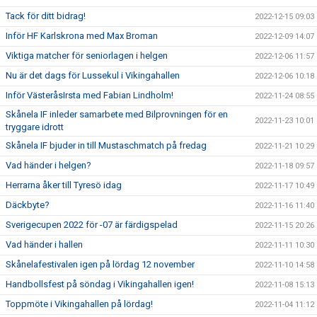
Tack för ditt bidrag!
2022-12-15 09:03
Inför HF Karlskrona med Max Broman
2022-12-09 14:07
Viktiga matcher för seniorlagen i helgen
2022-12-06 11:57
Nu är det dags för Lussekul i Vikingahallen
2022-12-06 10:18
Inför VästeråsIrsta med Fabian Lindholm!
2022-11-24 08:55
Skånela IF inleder samarbete med Bilprovningen för en
2022-11-23 10:01
tryggare idrott
Skånela IF bjuder in till Mustaschmatch på fredag
2022-11-21 10:29
Vad händer i helgen?
2022-11-18 09:57
Herrarna åker till Tyresö idag
2022-11-17 10:49
Däckbyte?
2022-11-16 11:40
Sverigecupen 2022 för -07 är färdigspelad
2022-11-15 20:26
Vad händer i hallen
2022-11-11 10:30
Skånelafestivalen igen på lördag 12 november
2022-11-10 14:58
Handbollsfest på söndag i Vikingahallen igen!
2022-11-08 15:13
Toppmöte i Vikingahallen på lördag!
2022-11-04 11:12