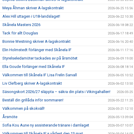
Meya Åhman skriver A-lagskontrakt
2026-06-25 15:56
Alex Hill uttagen i U18-landslaget!
2026-06-22 10:30
Skånela Masters 2026
2026-06-18 08:22
Tack för allt Douglas
2026-06-17 18:49
Bonnie Westning skriver A-lagskontrakt
2026-06-16 20:40
Elin Holmstedt förlänger med Skånela IF
2026-06-11 17:16
Styrelseledamöter tackades av på årsmötet
2026-06-09 19:00
Ella Goude förlänger med Skånela IF
2026-06-08 18:14
Välkommen till Skånela IF Lisa Frelin Sarvall
2026-06-05 10:52
Liv Clefberg skriver A-lagskontrakt
2026-06-02 13:50
Säsongskort 2026/27 släppta – säkra din plats i Vikingahallen!
2026-05-25
Beställ din grillåda inför sommaren!
2026-05-22 11:25
Välkommen på skokväll!
2026-05-21 12:10
Årsmöte
2026-05-13 09:04
Sofia Kou Aune ny assisterande tränare i damlaget
2026-05-07 10:07
Välkommen till Skånela IF:s vårfest den 13 maj!
2026-05-04 14:05