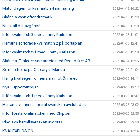
Matchdagen för kvalmatch 4 närmar sig
2022-04-12 16:22
Skånela vann efter dramatik
2022-04-09 11:29
Nu skall det avgöras!
2022-04-08 11:28
Inför kvalmatch 3 med Jimmy Karlsson
2022-04-08 11:01
Herrarna förlorade kvalmatch 2 på bortaplan
2022-04-06 12:44
Inför kvalmatch två med Jimmy Karlsson
2022-04-05 11:18
Skånela IF inleder samarbete med RedLocker AB
2022-04-04 12:56
Se matcherna på O´Learys i Märsta
2022-04-02 21:04
Härlig kvalseger för herrarna mot Önnered
2022-03-30 14:11
Nya Supportertröjan
2022-03-30 12:17
Inför kvalmatch 1 med Jimmy Karlsson
2022-03-28 10:47
Herrarna vinner när herrallsvenskan avslutades
2022-03-26 23:02
Inför första kvalmatchen med Chippen
2022-03-26 22:55
Idag ska herrallsvenskan avgöras
2022-03-26 22:50
KVALEXPLOSION
2022-03-24 13:24
Herrarna klara för kval till Handbollsligan
2022-03-23 13:57