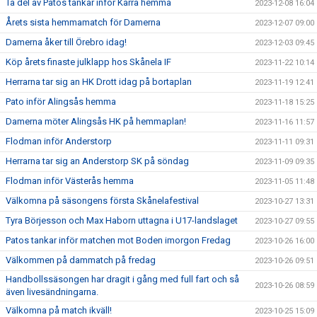
Ta del av Patos tankar inför Kärra hemma
2023-12-08 16:04
Årets sista hemmamatch för Damerna
2023-12-07 09:00
Damerna åker till Örebro idag!
2023-12-03 09:45
Köp årets finaste julklapp hos Skånela IF
2023-11-22 10:14
Herrarna tar sig an HK Drott idag på bortaplan
2023-11-19 12:41
Pato inför Alingsås hemma
2023-11-18 15:25
Damerna möter Alingsås HK på hemmaplan!
2023-11-16 11:57
Flodman inför Anderstorp
2023-11-11 09:31
Herrarna tar sig an Anderstorp SK på söndag
2023-11-09 09:35
Flodman inför Västerås hemma
2023-11-05 11:48
Välkomna på säsongens första Skånelafestival
2023-10-27 13:31
Tyra Börjesson och Max Haborn uttagna i U17-landslaget
2023-10-27 09:55
Patos tankar inför matchen mot Boden imorgon Fredag
2023-10-26 16:00
Välkommen på dammatch på fredag
2023-10-26 09:51
Handbollssäsongen har dragit i gång med full fart och så
2023-10-26 08:59
även livesändningarna.
Välkomna på match ikväll!
2023-10-25 15:09