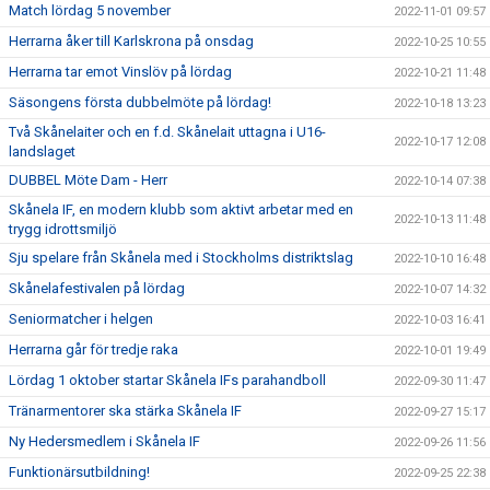
Match lördag 5 november
2022-11-01 09:57
Herrarna åker till Karlskrona på onsdag
2022-10-25 10:55
Herrarna tar emot Vinslöv på lördag
2022-10-21 11:48
Säsongens första dubbelmöte på lördag!
2022-10-18 13:23
Två Skånelaiter och en f.d. Skånelait uttagna i U16-
2022-10-17 12:08
landslaget
DUBBEL Möte Dam - Herr
2022-10-14 07:38
Skånela IF, en modern klubb som aktivt arbetar med en
2022-10-13 11:48
trygg idrottsmiljö
Sju spelare från Skånela med i Stockholms distriktslag
2022-10-10 16:48
Skånelafestivalen på lördag
2022-10-07 14:32
Seniormatcher i helgen
2022-10-03 16:41
Herrarna går för tredje raka
2022-10-01 19:49
Lördag 1 oktober startar Skånela IFs parahandboll
2022-09-30 11:47
Tränarmentorer ska stärka Skånela IF
2022-09-27 15:17
Ny Hedersmedlem i Skånela IF
2022-09-26 11:56
Funktionärsutbildning!
2022-09-25 22:38