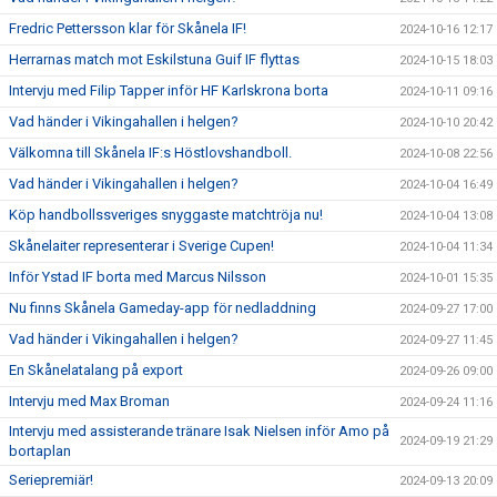
Fredric Pettersson klar för Skånela IF!
2024-10-16 12:17
Herrarnas match mot Eskilstuna Guif IF flyttas
2024-10-15 18:03
Intervju med Filip Tapper inför HF Karlskrona borta
2024-10-11 09:16
Vad händer i Vikingahallen i helgen?
2024-10-10 20:42
Välkomna till Skånela IF:s Höstlovshandboll.
2024-10-08 22:56
Vad händer i Vikingahallen i helgen?
2024-10-04 16:49
Köp handbollssveriges snyggaste matchtröja nu!
2024-10-04 13:08
Skånelaiter representerar i Sverige Cupen!
2024-10-04 11:34
Inför Ystad IF borta med Marcus Nilsson
2024-10-01 15:35
Nu finns Skånela Gameday-app för nedladdning
2024-09-27 17:00
Vad händer i Vikingahallen i helgen?
2024-09-27 11:45
En Skånelatalang på export
2024-09-26 09:00
Intervju med Max Broman
2024-09-24 11:16
Intervju med assisterande tränare Isak Nielsen inför Amo på
2024-09-19 21:29
bortaplan
Seriepremiär!
2024-09-13 20:09