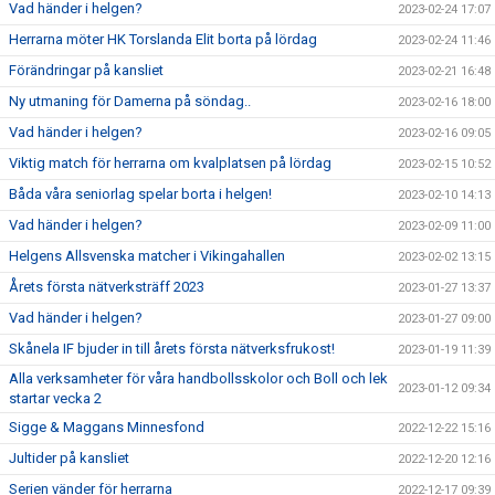
Vad händer i helgen?
2023-02-24 17:07
Herrarna möter HK Torslanda Elit borta på lördag
2023-02-24 11:46
Förändringar på kansliet
2023-02-21 16:48
Ny utmaning för Damerna på söndag..
2023-02-16 18:00
Vad händer i helgen?
2023-02-16 09:05
Viktig match för herrarna om kvalplatsen på lördag
2023-02-15 10:52
Båda våra seniorlag spelar borta i helgen!
2023-02-10 14:13
Vad händer i helgen?
2023-02-09 11:00
Helgens Allsvenska matcher i Vikingahallen
2023-02-02 13:15
Årets första nätverksträff 2023
2023-01-27 13:37
Vad händer i helgen?
2023-01-27 09:00
Skånela IF bjuder in till årets första nätverksfrukost!
2023-01-19 11:39
Alla verksamheter för våra handbollsskolor och Boll och lek
2023-01-12 09:34
startar vecka 2
Sigge & Maggans Minnesfond
2022-12-22 15:16
Jultider på kansliet
2022-12-20 12:16
Serien vänder för herrarna
2022-12-17 09:39