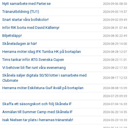
Nytt samarbete med Parter.se
2024-09-06 08:50
Tränarutbildning (TU1)
2024-09-05 19:37
Snart startar våra bollskolor!
2024-09-02 09:49
Inför RIK borta med David Källemyr
2024-08-31 07:44
Biljettsläpp!
2024-08-30 22:49
Skåneladagen är här!
2024-08-29 14:00
Herrarna möter idag IFK Tumba HK på bortaplan
2024-08-28 12:07
Tims tankar inför ATG Svenska Cupen
2024-08-23 11:01
Vi behöver bli fler runt våra evenemang
2024-08-22 17:33
Skånela säljer digitala 50/50 lotter i samarbete med
2024-08-17 12:53
Clubmate
Herrarna möter Eskilstuna Guif ikväll på bortaplan
2024-08-08 15:09
2024-07-29 09:59
Skaffa ett säsongskort och följ Skånela IF
2024-07-04 16:33
Anmälan till Summer Camp med Skånela IF
2024-06-20 14:35
Isak Nielsen tar plats i herrarnas tränarstab!
2024-05-23 10:33