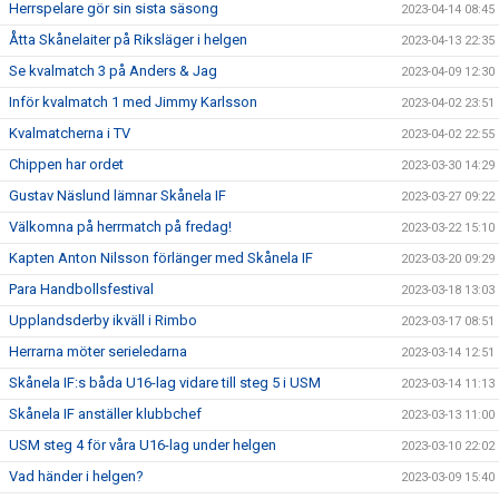
Herrspelare gör sin sista säsong
2023-04-14 08:45
Åtta Skånelaiter på Riksläger i helgen
2023-04-13 22:35
Se kvalmatch 3 på Anders & Jag
2023-04-09 12:30
Inför kvalmatch 1 med Jimmy Karlsson
2023-04-02 23:51
Kvalmatcherna i TV
2023-04-02 22:55
Chippen har ordet
2023-03-30 14:29
Gustav Näslund lämnar Skånela IF
2023-03-27 09:22
Välkomna på herrmatch på fredag!
2023-03-22 15:10
Kapten Anton Nilsson förlänger med Skånela IF
2023-03-20 09:29
Para Handbollsfestival
2023-03-18 13:03
Upplandsderby ikväll i Rimbo
2023-03-17 08:51
Herrarna möter serieledarna
2023-03-14 12:51
Skånela IF:s båda U16-lag vidare till steg 5 i USM
2023-03-14 11:13
Skånela IF anställer klubbchef
2023-03-13 11:00
USM steg 4 för våra U16-lag under helgen
2023-03-10 22:02
Vad händer i helgen?
2023-03-09 15:40