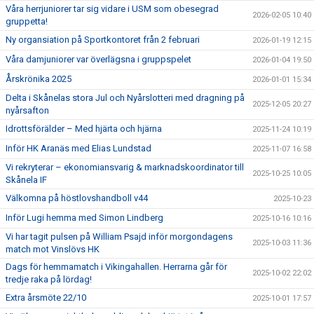
Våra herrjuniorer tar sig vidare i USM som obesegrad
2026-02-05 10:40
gruppetta!
Ny organsiation på Sportkontoret från 2 februari
2026-01-19 12:15
Våra damjuniorer var överlägsna i gruppspelet
2026-01-04 19:50
Årskrönika 2025
2026-01-01 15:34
Delta i Skånelas stora Jul och Nyårslotteri med dragning på
2025-12-05 20:27
nyårsafton
Idrottsförälder – Med hjärta och hjärna
2025-11-24 10:19
Inför HK Aranäs med Elias Lundstad
2025-11-07 16:58
Vi rekryterar – ekonomiansvarig & marknadskoordinator till
2025-10-25 10:05
Skånela IF
Välkomna på höstlovshandboll v44
2025-10-23
Inför Lugi hemma med Simon Lindberg
2025-10-16 10:16
Vi har tagit pulsen på William Psajd inför morgondagens
2025-10-03 11:36
match mot Vinslövs HK
Dags för hemmamatch i Vikingahallen. Herrarna går för
2025-10-02 22:02
tredje raka på lördag!
Extra årsmöte 22/10
2025-10-01 17:57