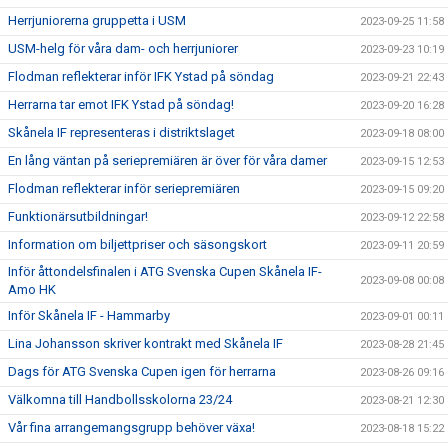
Herrjuniorerna gruppetta i USM
2023-09-25 11:58
USM-helg för våra dam- och herrjuniorer
2023-09-23 10:19
Flodman reflekterar inför IFK Ystad på söndag
2023-09-21 22:43
Herrarna tar emot IFK Ystad på söndag!
2023-09-20 16:28
Skånela IF representeras i distriktslaget
2023-09-18 08:00
En lång väntan på seriepremiären är över för våra damer
2023-09-15 12:53
Flodman reflekterar inför seriepremiären
2023-09-15 09:20
Funktionärsutbildningar!
2023-09-12 22:58
Information om biljettpriser och säsongskort
2023-09-11 20:59
Inför åttondelsfinalen i ATG Svenska Cupen Skånela IF-
2023-09-08 00:08
Amo HK
Inför Skånela IF - Hammarby
2023-09-01 00:11
Lina Johansson skriver kontrakt med Skånela IF
2023-08-28 21:45
Dags för ATG Svenska Cupen igen för herrarna
2023-08-26 09:16
Välkomna till Handbollsskolorna 23/24
2023-08-21 12:30
Vår fina arrangemangsgrupp behöver växa!
2023-08-18 15:22