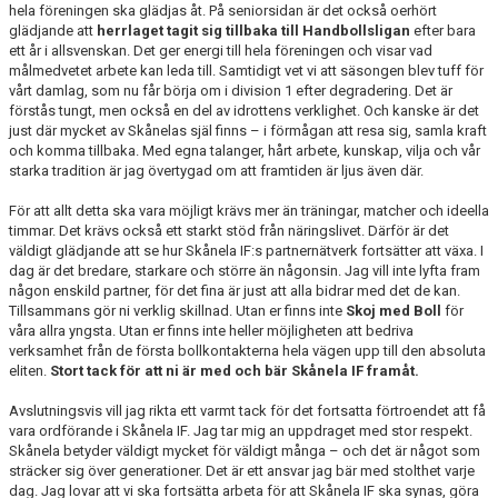
hela föreningen ska glädjas åt. På seniorsidan är det också oerhört
glädjande att
herrlaget tagit sig tillbaka till Handbollsligan
efter bara
ett år i allsvenskan. Det ger energi till hela föreningen och visar vad
målmedvetet arbete kan leda till. Samtidigt vet vi att säsongen blev tuff för
vårt damlag, som nu får börja om i division 1 efter degradering. Det är
förstås tungt, men också en del av idrottens verklighet. Och kanske är det
just där mycket av Skånelas själ finns – i förmågan att resa sig, samla kraft
och komma tillbaka. Med egna talanger, hårt arbete, kunskap, vilja och vår
starka tradition är jag övertygad om att framtiden är ljus även där.
För att allt detta ska vara möjligt krävs mer än träningar, matcher och ideella
timmar. Det krävs också ett starkt stöd från näringslivet. Därför är det
väldigt glädjande att se hur Skånela IF:s partnernätverk fortsätter att växa. I
dag är det bredare, starkare och större än någonsin. Jag vill inte lyfta fram
någon enskild partner, för det fina är just att alla bidrar med det de kan.
Tillsammans gör ni verklig skillnad. Utan er finns inte
Skoj med Boll
för
våra allra yngsta. Utan er finns inte heller möjligheten att bedriva
verksamhet från de första bollkontakterna hela vägen upp till den absoluta
eliten.
Stort tack för att ni är med och bär Skånela IF framåt.
Avslutningsvis vill jag rikta ett varmt tack för det fortsatta förtroendet att få
vara ordförande i Skånela IF. Jag tar mig an uppdraget med stor respekt.
Skånela betyder väldigt mycket för väldigt många – och det är något som
sträcker sig över generationer. Det är ett ansvar jag bär med stolthet varje
dag. Jag lovar att vi ska fortsätta arbeta för att Skånela IF ska synas, göra