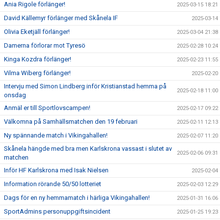
Ania Rigole förlänger!
2025-03-15 18:21
David Källemyr förlänger med Skånela IF
2025-03-14
Olivia Eketjäll förlänger!
2025-03-04 21:38
Damerna förlorar mot Tyresö
2025-02-28 10:24
Kinga Kozdra förlänger!
2025-02-23 11:55
Vilma Wiberg förlänger!
2025-02-20
Intervju med Simon Lindberg inför Kristianstad hemma på
2025-02-18 11:00
onsdag
Anmäl er till Sportlovscampen!
2025-02-17 09:22
Välkomna på Samhällsmatchen den 19 februari
2025-02-11 12:13
Ny spännande match i Vikingahallen!
2025-02-07 11:20
Skånela hängde med bra men Karlskrona vassast i slutet av
2025-02-06 09:31
matchen
Inför HF Karlskrona med Isak Nielsen
2025-02-04
Information rörande 50/50 lotteriet
2025-02-03 12:29
Dags för en ny hemmamatch i härliga Vikingahallen!
2025-01-31 16:06
SportAdmins personuppgiftsincident
2025-01-25 19:23