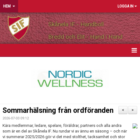
HEM
LOGGA IN
Skånela IF - Handboll
Bredd och Elit - Hand i Hand
HEM
NYHETER
OM FÖRENINGEN
MEDLEMSINFO
Sommarhälsning från ordföranden
<
>
PARTNERS
2026-07-03 09:12
Kära medlemmar, ledare, spelare, föräldrar, partners och alla andra
som är en del av Skånela IF. Nu rundar vi av ännu en säsong – och när
MATCHER
vi summerar 2025/2026 gör vi det med stolthet, tacksamhet och stor