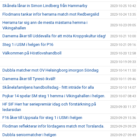
Skånela lånar in Simon Lindberg från Hammarby
2023-10-25 10:42
Flodmans tankar inför herrarna match mot Redbergslid
2023-10-24 13:35
Herrarna tar sig ann de mesta mästarna hemma i
2023-10-23 09:05
Vikingahallen
Damerna åker till Uddevalla för att möta Kroppskultur idag!
2023-10-21 10:00
Steg 1 i USM i helgen för P16
2023-10-21 09:16
Välkommen på Höstlovshandboll
2023-10-20 12:58
2023-10-19 09:33
Dubbla matcher mot OV Helsingborg imorgon Söndag
2023-10-14 11:50
Damerna åker till Tyresö ikväll!
2023-10-11 09:46
Skånelafamiljens handbollsdag - fritt inträde för alla
2023-10-10 14:07
Pojkar 14 spelar SM steg 1 hemma i Vikingahallen i helgen.
2023-10-07 08:43
HF SIF Herr har seriepremiär idag och förstärkning på
2023-09-30 11:37
ledarsidan
F16 åker till Uppsala för steg 1 i USM i helgen
2023-09-29 15:36
Flodman reflekterar inför lördagens match mot Torslanda.
2023-09-29 09:29
Dubbla seniormatcher i helgen
2023-09-27 09:49