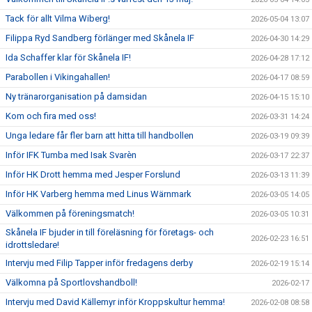
Tack för allt Vilma Wiberg!
2026-05-04 13:07
Filippa Ryd Sandberg förlänger med Skånela IF
2026-04-30 14:29
Ida Schaffer klar för Skånela IF!
2026-04-28 17:12
Parabollen i Vikingahallen!
2026-04-17 08:59
Ny tränarorganisation på damsidan
2026-04-15 15:10
Kom och fira med oss!
2026-03-31 14:24
Unga ledare får fler barn att hitta till handbollen
2026-03-19 09:39
Inför IFK Tumba med Isak Svarèn
2026-03-17 22:37
Inför HK Drott hemma med Jesper Forslund
2026-03-13 11:39
Inför HK Varberg hemma med Linus Wärnmark
2026-03-05 14:05
Välkommen på föreningsmatch!
2026-03-05 10:31
Skånela IF bjuder in till föreläsning för företags- och
2026-02-23 16:51
idrottsledare!
Intervju med Filip Tapper inför fredagens derby
2026-02-19 15:14
Välkomna på Sportlovshandboll!
2026-02-17
Intervju med David Källemyr inför Kroppskultur hemma!
2026-02-08 08:58