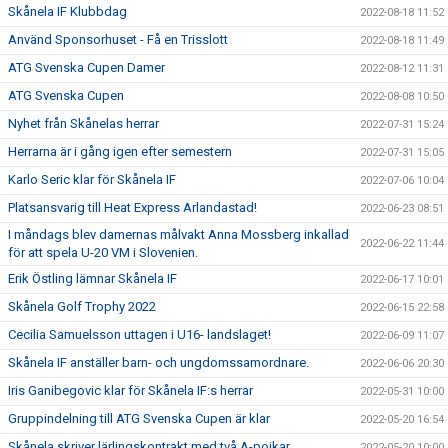
Skånela IF Klubbdag
2022-08-18 11:52
Använd Sponsorhuset - Få en Trisslott
2022-08-18 11:49
ATG Svenska Cupen Damer
2022-08-12 11:31
ATG Svenska Cupen
2022-08-08 10:50
Nyhet från Skånelas herrar
2022-07-31 15:24
Herrarna är i gång igen efter semestern
2022-07-31 15:05
Karlo Seric klar för Skånela IF
2022-07-06 10:04
Platsansvarig till Heat Express Arlandastad!
2022-06-23 08:51
I måndags blev damernas målvakt Anna Mossberg inkallad
2022-06-22 11:44
för att spela U-20 VM i Slovenien.
Erik Östling lämnar Skånela IF
2022-06-17 10:01
Skånela Golf Trophy 2022
2022-06-15 22:58
Cecilia Samuelsson uttagen i U16- landslaget!
2022-06-09 11:07
Skånela IF anställer barn- och ungdomssamordnare.
2022-06-06 20:30
Iris Ganibegovic klar för Skånela IF:s herrar
2022-05-31 10:00
Gruppindelning till ATG Svenska Cupen är klar
2022-05-20 16:54
Skånela skriver lärlingskontrakt med två A-pojkar.
2022-05-20 10:00