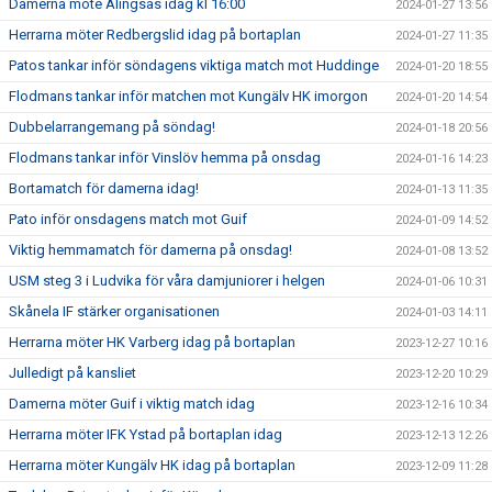
Damerna möte Alingsås idag kl 16:00
2024-01-27 13:56
Herrarna möter Redbergslid idag på bortaplan
2024-01-27 11:35
Patos tankar inför söndagens viktiga match mot Huddinge
2024-01-20 18:55
Flodmans tankar inför matchen mot Kungälv HK imorgon
2024-01-20 14:54
Dubbelarrangemang på söndag!
2024-01-18 20:56
Flodmans tankar inför Vinslöv hemma på onsdag
2024-01-16 14:23
Bortamatch för damerna idag!
2024-01-13 11:35
Pato inför onsdagens match mot Guif
2024-01-09 14:52
Viktig hemmamatch för damerna på onsdag!
2024-01-08 13:52
USM steg 3 i Ludvika för våra damjuniorer i helgen
2024-01-06 10:31
Skånela IF stärker organisationen
2024-01-03 14:11
Herrarna möter HK Varberg idag på bortaplan
2023-12-27 10:16
Julledigt på kansliet
2023-12-20 10:29
Damerna möter Guif i viktig match idag
2023-12-16 10:34
Herrarna möter IFK Ystad på bortaplan idag
2023-12-13 12:26
Herrarna möter Kungälv HK idag på bortaplan
2023-12-09 11:28