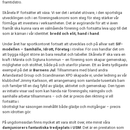
framtidstro.
KALENDER
Skånela IF fortsätter att växa. Vi ser det i antalet utövare, i den sportsliga
KONTAKT LAG
utvecklingen och i en föreningsekonomi som steg för steg stärker vår
förmåga att investera i verksamheten. Det är avgörande för att vi även
framåt ska kunna vara en välmående förening och fortsätta leva upp till det
DOMARE/FUNKTIONÄRER
som är kärnan i vår identitet:
bredd och elit, hand i hand
.
DOKUMENT
Under året har sportkontoret fortsatt att utvecklas och på allvar satt
SIF-
modellen – Samhälle, Idrott, Företag
i rörelse. För oss handlar det om
att bygga något större än bara resultat och tabeller. Skånela IF ska vara en
LÄNKAR
kraft i Märsta och Sigtuna kommun – en förening som skapar gemenskap,
möjligheter och stolthet, både på och utanför planen. Ett av årets tydligaste
KORTPLANSSPELEN
exempel på det är
Barnens Jul
. Tillsammans med bland andra
Arlandastad Group och Scandinavian XPO skapade vi, under ledning av vår
klubbchef Jimmy Karlsson, ett arrangemang som samlade tusentals barn
och familjer till en dag fylld av glädje, aktivitet och gemenskap. Den typen
av initiativ visar vad som kan hända när föreningsliv, näringsliv och
samhälle arbetar tillsammans – och det är precis den riktning vi vill
fortsätta i.
Idrottsligt har säsongen innehållit både glädje och motgångar – precis
som idrotten gör.
På ungdomssidan finns mycket att vara stolt över, inte minst våra
damjuniorers fantastiska tredjeplats i USM
. Det är en prestation som