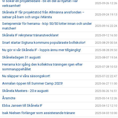
Vi söker en projektledare - bli en del av hjärtat i vår
2025-09-26 12:26
verksamhet!
Skånela IF får projektstöd från Allmänna arvsfonden –
2025-09-24 19:13
satsar på barn och unga i Märsta
Seriepremiär för herrarna - köp 50/50 lotter innan och under
2025-09-16 22:24
matchen!
Skånela IF rekryterar tränarutvecklare!
2025-09-12 16:50
Snart startar Sigtuna kommuns populäraste bollskolor!
2025-08-29 00:54
Nu gör vi vår Skånela IF - loppis ännu mer tillgänglig!
2025-08-28 09:50
Skåneladagen 31 augusti
2025-08-07 19:54
Herrarna kör igång den kollektiva träningen igen efter
2025-07-28 10:53
sommaruppehållet
Nu släpper vi våra säsongskort!
2025-07-22 22:47
Anmälan öppen till Summer Camp 2025!
2025-06-27 11:00
Skånela Masters - 20:e augusti
2025-06-26 16:51
Årsmöte
2025-05-14 12:26
Ebba Jansen till Skånela IF
2025-04-12 12:10
Isak Nielsen förlänger som assisterande tränare
2025-04-03 10:00