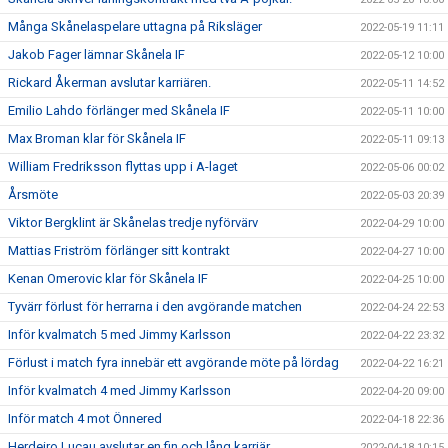
Många Skånelaspelare uttagna på Riksläger
2022-05-19 11:11
Jakob Fager lämnar Skånela IF
2022-05-12 10:00
Rickard Åkerman avslutar karriären.
2022-05-11 14:52
Emilio Lahdo förlänger med Skånela IF
2022-05-11 10:00
Max Broman klar för Skånela IF
2022-05-11 09:13
William Fredriksson flyttas upp i A-laget
2022-05-06 00:02
Årsmöte
2022-05-03 20:39
Viktor Bergklint är Skånelas tredje nyförvärv
2022-04-29 10:00
Mattias Friström förlänger sitt kontrakt
2022-04-27 10:00
Kenan Omerovic klar för Skånela IF
2022-04-25 10:00
Tyvärr förlust för herrarna i den avgörande matchen
2022-04-24 22:53
Inför kvalmatch 5 med Jimmy Karlsson
2022-04-22 23:32
Förlust i match fyra innebär ett avgörande möte på lördag
2022-04-22 16:21
Inför kvalmatch 4 med Jimmy Karlsson
2022-04-20 09:00
Inför match 4 mot Önnered
2022-04-18 22:36
Herdeiro Lucau avslutar en fin och lång karriär
2022-04-18 10:15