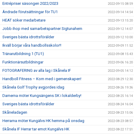
Entrépriser säsongen 2022/2023
2022-09-15 08:59
Ändrade förutsättningar för TU1
2022-09-14 14:54
HEAT söker medarbetare
2022-09-13 15:20
Jobb ihop med samarbetspartner Sigtunahem
2022-09-12 14:07
Sveriges bästa idrottsförälder
2022-09-12 10:00
Ikväll börjar våra handbollsskolor!!
2022-09-09 11:52
Tränarutbildning 1 (TU1)
2022-09-08 15:43
Funktionärsutbildningar
2022-09-06 16:20
FOTOGRAFERING av alla lag i Skånela IF
2022-09-05 14:12
Handboll Fitness – Kom med i gemenskapen!
2022-08-29 12:30
Skånela Golf Trophy avgjordes idag
2022-08-26 19:36
Damerna möter Kungsängens SK i lokalderby!
2022-08-25 16:14
Sveriges bästa idrottsförälder
2022-08-24 16:04
Skåneladagen
2022-08-23 15:06
Herrarna möter Kungälvs HK hemma på onsdag
2022-08-23 08:57
Skånela IF Herrar tar emot Kungälvs HK
2022-08-22 17:51