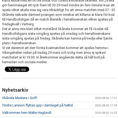
Kärra ledde med en till två bollar och i bland kvitterade Skånela. Vid 29 lika
gör hemmalaget ett ryck fram till 33-29 med mindre än fem minuter kvar att
spela vilket skulle visa sig vara tillräckligt för att vinna matchen med 37 - 32.
Skånela säkrade därmed poängen som innebar att killarna är klara för kval
till Handbollsligan då en match återstår i herrallsvenskan vilken spelas på
fredagkväll i Varberg.
Det är ännu inte klart vilket motstånd Skånela kommer att få i kvalet då
Handbollsligans sista omgång spelas på onsdag och herrallsvenskans
sista omgång spelas på fredag. Skånela kan hamna på tredje eller fjärde
plats i herrallsvenskan.
Vi vet däremot att den första kvalmatchen kommer att spelas hemma i
Vikingahallen redan på tisdag 29 mars och trolig men ännu ej spikad
matchstart är kl 19.30. Vi återkommer angående detta så håll koll på
hemsidan och sociala medier.
Nyhetsarkiv
Skånela Masters i Golf!
2026-08-06 17:51
Tindra Larsson flyttas upp i damlaget på heltid
2026-08-05 17:39
Välkommen hem Malte Haglund!
2026-08-05 10:53