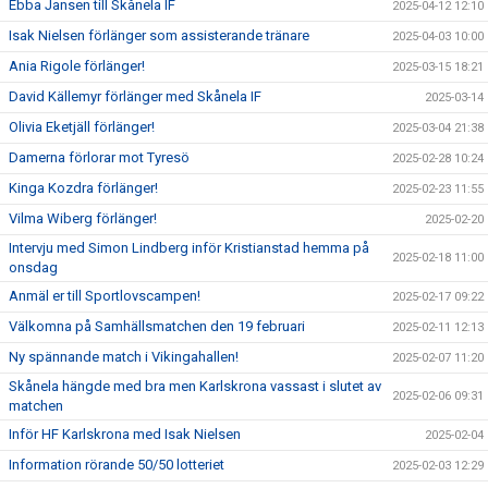
Ebba Jansen till Skånela IF
2025-04-12 12:10
Isak Nielsen förlänger som assisterande tränare
2025-04-03 10:00
Ania Rigole förlänger!
2025-03-15 18:21
David Källemyr förlänger med Skånela IF
2025-03-14
Olivia Eketjäll förlänger!
2025-03-04 21:38
Damerna förlorar mot Tyresö
2025-02-28 10:24
Kinga Kozdra förlänger!
2025-02-23 11:55
Vilma Wiberg förlänger!
2025-02-20
Intervju med Simon Lindberg inför Kristianstad hemma på
2025-02-18 11:00
onsdag
Anmäl er till Sportlovscampen!
2025-02-17 09:22
Välkomna på Samhällsmatchen den 19 februari
2025-02-11 12:13
Ny spännande match i Vikingahallen!
2025-02-07 11:20
Skånela hängde med bra men Karlskrona vassast i slutet av
2025-02-06 09:31
matchen
Inför HF Karlskrona med Isak Nielsen
2025-02-04
Information rörande 50/50 lotteriet
2025-02-03 12:29