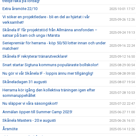
tredje raka på lördag!
Extra årsmöte 22/10
2025-10-01 17:57
Vi söker en projektledare - bli en del av hjärtat i vår
2025-09-26 12:26
verksamhet!
Skånela IF får projektstöd från Allmänna arvsfonden –
2025-09-24 19:13
satsar på barn och unga i Märsta
Seriepremiär för herrarna - köp 50/50 lotter innan och under
2025-09-16 22:24
matchen!
Skånela IF rekryterar tränarutvecklare!
2025-09-12 16:50
Snart startar Sigtuna kommuns populäraste bollskolor!
2025-08-29 00:54
Nu gör vi vår Skånela IF - loppis ännu mer tillgänglig!
2025-08-28 09:50
Skåneladagen 31 augusti
2025-08-07 19:54
Herrarna kör igång den kollektiva träningen igen efter
2025-07-28 10:53
sommaruppehållet
Nu släpper vi våra säsongskort!
2025-07-22 22:47
Anmälan öppen till Summer Camp 2025!
2025-06-27 11:00
Skånela Masters - 20:e augusti
2025-06-26 16:51
Årsmöte
2025-05-14 12:26