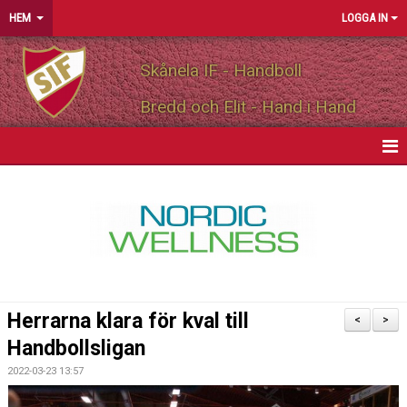
HEM
LOGGA IN
Skånela IF - Handboll
Bredd och Elit - Hand i Hand
HEM
NYHETER
OM FÖRENINGEN
MEDLEMSINFO
Herrarna klara för kval till
<
>
PARTNERS
Handbollsligan
2022-03-23 13:57
MATCHER