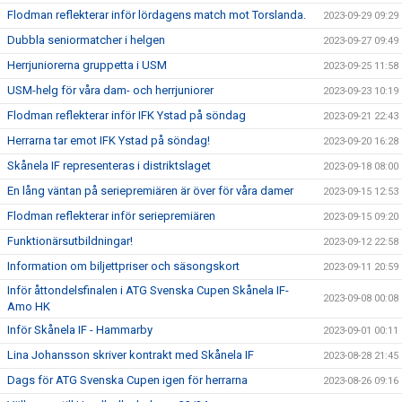
Flodman reflekterar inför lördagens match mot Torslanda.
2023-09-29 09:29
Dubbla seniormatcher i helgen
2023-09-27 09:49
Herrjuniorerna gruppetta i USM
2023-09-25 11:58
USM-helg för våra dam- och herrjuniorer
2023-09-23 10:19
Flodman reflekterar inför IFK Ystad på söndag
2023-09-21 22:43
Herrarna tar emot IFK Ystad på söndag!
2023-09-20 16:28
Skånela IF representeras i distriktslaget
2023-09-18 08:00
En lång väntan på seriepremiären är över för våra damer
2023-09-15 12:53
Flodman reflekterar inför seriepremiären
2023-09-15 09:20
Funktionärsutbildningar!
2023-09-12 22:58
Information om biljettpriser och säsongskort
2023-09-11 20:59
Inför åttondelsfinalen i ATG Svenska Cupen Skånela IF-
2023-09-08 00:08
Amo HK
Inför Skånela IF - Hammarby
2023-09-01 00:11
Lina Johansson skriver kontrakt med Skånela IF
2023-08-28 21:45
Dags för ATG Svenska Cupen igen för herrarna
2023-08-26 09:16