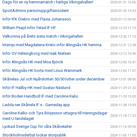
Dags för en ny hemmamatch i härliga Vikingahallen!
2025-01-31 16:06
SportAdmins personuppgiftsincident
2025-01-25 19:23
Inför IFK Örebro med Flavia Johansson.
2025-01-12 09:00
William Psajd inför Ystad IF HF
2024-12-29 11:10
Välkomna på årets sista match i Vikingahallen
2024-12-26 11:10
Intervju med Magdalena Krstic inför Alingsås HK hemma.
2024-12-21 12:28
Inför OV Helsingborg med Isak Nielsen
2024-12-12 10:36
Inför Alingsås HK med Moa Björck
2024-12-06 16:31
Inför Alingsås HK borta med Linus Wärnmark
2024-12-06 11:57
Skånelas Jul och Nyårslotteri 50/50 lotter under december
2024-12-01 08:00
Inför IF Hallby HK med Gustav Näslund
2024-11-29 21:32
Inför Boden Handboll IF med Caroline Kalio
2024-11-29 15:00
Ladda ner Skånela IF:s - Gameday app
2024-11-28 13:03
Caroline Kallio och Tyra Börjesson uttagna till träningsdagar
2024-11-18 17:22
med U-landslaget
Lyckad Sverige Cup för våra Skånelaiter
2024-11-16 09:50
Stockholmsderbyt lockar storpublik
2024-11-06 11:05