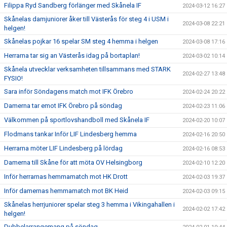
Filippa Ryd Sandberg förlänger med Skånela IF
2024-03-12 16:27
Skånelas damjuniorer åker till Västerås för steg 4 i USM i
2024-03-08 22:21
helgen!
Skånelas pojkar 16 spelar SM steg 4 hemma i helgen
2024-03-08 17:16
Herrarna tar sig an Västerås idag på bortaplan!
2024-03-02 10:14
Skånela utvecklar verksamheten tillsammans med STARK
2024-02-27 13:48
FYSIO!
Sara inför Söndagens match mot IFK Örebro
2024-02-24 20:22
Damerna tar emot IFK Örebro på söndag
2024-02-23 11:06
Välkommen på sportlovshandboll med Skånela IF
2024-02-20 10:07
Flodmans tankar Inför LIF Lindesberg hemma
2024-02-16 20:50
Herrarna möter LIF Lindesberg på lördag
2024-02-16 08:53
Damerna till Skåne för att möta OV Helsingborg
2024-02-10 12:20
Inför herrarnas hemmamatch mot HK Drott
2024-02-03 19:37
Inför damernas hemmamatch mot BK Heid
2024-02-03 09:15
Skånelas herrjuniorer spelar steg 3 hemma i Vikingahallen i
2024-02-02 17:42
helgen!
Dubbelarrangemang på söndag