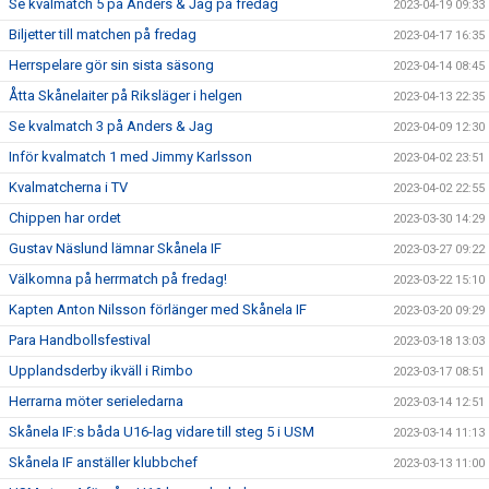
Se kvalmatch 5 på Anders & Jag på fredag
2023-04-19 09:33
Biljetter till matchen på fredag
2023-04-17 16:35
Herrspelare gör sin sista säsong
2023-04-14 08:45
Åtta Skånelaiter på Riksläger i helgen
2023-04-13 22:35
Se kvalmatch 3 på Anders & Jag
2023-04-09 12:30
Inför kvalmatch 1 med Jimmy Karlsson
2023-04-02 23:51
Kvalmatcherna i TV
2023-04-02 22:55
Chippen har ordet
2023-03-30 14:29
Gustav Näslund lämnar Skånela IF
2023-03-27 09:22
Välkomna på herrmatch på fredag!
2023-03-22 15:10
Kapten Anton Nilsson förlänger med Skånela IF
2023-03-20 09:29
Para Handbollsfestival
2023-03-18 13:03
Upplandsderby ikväll i Rimbo
2023-03-17 08:51
Herrarna möter serieledarna
2023-03-14 12:51
Skånela IF:s båda U16-lag vidare till steg 5 i USM
2023-03-14 11:13
Skånela IF anställer klubbchef
2023-03-13 11:00