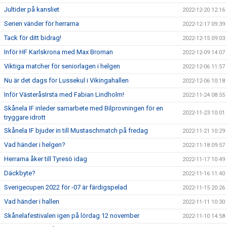
Jultider på kansliet
2022-12-20 12:16
Serien vänder för herrarna
2022-12-17 09:39
Tack för ditt bidrag!
2022-12-15 09:03
Inför HF Karlskrona med Max Broman
2022-12-09 14:07
Viktiga matcher för seniorlagen i helgen
2022-12-06 11:57
Nu är det dags för Lussekul i Vikingahallen
2022-12-06 10:18
Inför VästeråsIrsta med Fabian Lindholm!
2022-11-24 08:55
Skånela IF inleder samarbete med Bilprovningen för en
2022-11-23 10:01
tryggare idrott
Skånela IF bjuder in till Mustaschmatch på fredag
2022-11-21 10:29
Vad händer i helgen?
2022-11-18 09:57
Herrarna åker till Tyresö idag
2022-11-17 10:49
Däckbyte?
2022-11-16 11:40
Sverigecupen 2022 för -07 är färdigspelad
2022-11-15 20:26
Vad händer i hallen
2022-11-11 10:30
Skånelafestivalen igen på lördag 12 november
2022-11-10 14:58