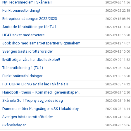
Ny Hedersmedlem i Skånela IF
2022-09-26 11:56
Funktionärsutbildning!
2022-09-25 22:38
Entrépriser säsongen 2022/2023
2022-09-15 08:59
Ändrade förutsättningar för TU1
2022-09-14 14:54
HEAT söker medarbetare
2022-09-13 15:20
Jobb ihop med samarbetspartner Sigtunahem
2022-09-12 14:07
Sveriges bästa idrottsförälder
2022-09-12 10:00
Ikväll börjar våra handbollsskolor!!
2022-09-09 11:52
Tränarutbildning 1 (TU1)
2022-09-08 15:43
Funktionärsutbildningar
2022-09-06 16:20
FOTOGRAFERING av alla lag i Skånela IF
2022-09-05 14:12
Handboll Fitness – Kom med i gemenskapen!
2022-08-29 12:30
Skånela Golf Trophy avgjordes idag
2022-08-26 19:36
Damerna möter Kungsängens SK i lokalderby!
2022-08-25 16:14
Sveriges bästa idrottsförälder
2022-08-24 16:04
Skåneladagen
2022-08-23 15:06