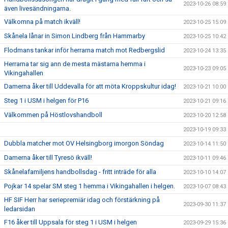
2023-10-26 08:59
även livesändningarna.
Välkomna på match ikväll!
2023-10-25 15:09
Skånela lånar in Simon Lindberg från Hammarby
2023-10-25 10:42
Flodmans tankar inför herrarna match mot Redbergslid
2023-10-24 13:35
Herrarna tar sig ann de mesta mästarna hemma i
2023-10-23 09:05
Vikingahallen
Damerna åker till Uddevalla för att möta Kroppskultur idag!
2023-10-21 10:00
Steg 1 i USM i helgen för P16
2023-10-21 09:16
Välkommen på Höstlovshandboll
2023-10-20 12:58
2023-10-19 09:33
Dubbla matcher mot OV Helsingborg imorgon Söndag
2023-10-14 11:50
Damerna åker till Tyresö ikväll!
2023-10-11 09:46
Skånelafamiljens handbollsdag - fritt inträde för alla
2023-10-10 14:07
Pojkar 14 spelar SM steg 1 hemma i Vikingahallen i helgen.
2023-10-07 08:43
HF SIF Herr har seriepremiär idag och förstärkning på
2023-09-30 11:37
ledarsidan
F16 åker till Uppsala för steg 1 i USM i helgen
2023-09-29 15:36