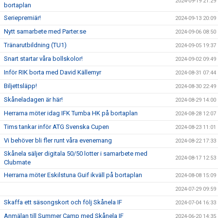
2024-09-19 21:29
bortaplan
Seriepremiär!
2024-09-13 20:09
Nytt samarbete med Parter.se
2024-09-06 08:50
Tränarutbildning (TU1)
2024-09-05 19:37
Snart startar våra bollskolor!
2024-09-02 09:49
Inför RIK borta med David Källemyr
2024-08-31 07:44
Biljettsläpp!
2024-08-30 22:49
Skåneladagen är här!
2024-08-29 14:00
Herrarna möter idag IFK Tumba HK på bortaplan
2024-08-28 12:07
Tims tankar inför ATG Svenska Cupen
2024-08-23 11:01
Vi behöver bli fler runt våra evenemang
2024-08-22 17:33
Skånela säljer digitala 50/50 lotter i samarbete med
2024-08-17 12:53
Clubmate
Herrarna möter Eskilstuna Guif ikväll på bortaplan
2024-08-08 15:09
2024-07-29 09:59
Skaffa ett säsongskort och följ Skånela IF
2024-07-04 16:33
Anmälan till Summer Camp med Skånela IF
2024-06-20 14:35