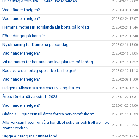
USM steg 4 för våra U16-lag under helgen
2023-03-10 22:02
Vad händer i helgen?
2023-03-09 15:40
Vad händer i helgen?
2023-02-24 17:07
Herrarna möter HK Torslanda Elit borta på lördag
2023-02-24 11:46
Förändringar på kansliet
2023-02-21 16:48
Ny utmaning för Damerna på söndag..
2023-02-16 18:00
Vad händer i helgen?
2023-02-16 09:05
Viktig match för herrarna om kvalplatsen på lördag
2023-02-15 10:52
Båda våra seniorlag spelar borta i helgen!
2023-02-10 14:13
Vad händer i helgen?
2023-02-09 11:00
Helgens Allsvenska matcher i Vikingahallen
2023-02-02 13:15
Årets första nätverksträff 2023
2023-01-27 13:37
Vad händer i helgen?
2023-01-27 09:00
Skånela IF bjuder in till årets första nätverksfrukost!
2023-01-19 11:39
Alla verksamheter för våra handbollsskolor och Boll och lek
2023-01-12 09:34
startar vecka 2
Sigge & Maggans Minnesfond
2022-12-22 15:16