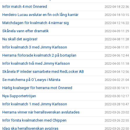
Inför match 4 mot Önnered
2022-04-18 22:36
Herdeiro Lucau avslutar en fin och lång karriär
2022-04-18 10:15
Matchdagen för kvalmatch 4 närmar sig
2022-04-12 16:22
Skånela vann efter dramatik
2022-04-09 11:29
Nu skall det avgöras!
2022-04-08 11:28
Inför kvalmatch 3 med Jimmy Karlsson
2022-04-08 11:01
Herrarna förlorade kvalmatch 2 på bortaplan
2022-04-06 12:44
Inför kvalmatch två med Jimmy Karlsson
2022-04-05 11:18
Skånela IF inleder samarbete med RedLocker AB
2022-04-04 12:56
Se matcherna på O´Learys i Märsta
2022-04-02 21:04
Härlig kvalseger för herrarna mot Önnered
2022-03-30 14:11
Nya Supportertröjan
2022-03-30 12:17
Inför kvalmatch 1 med Jimmy Karlsson
2022-03-28 10:47
Herrarna vinner när herrallsvenskan avslutades
2022-03-26 23:02
Inför första kvalmatchen med Chippen
2022-03-26 22:55
Idag ska herrallsvenskan avgöras
2022-03-26 22:50