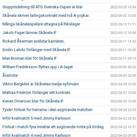
Gruppindelning till ATG Svenska Cupen är klar
2022-05-20 16:54
Skånela skriver lärlingskontrakt med två A-pojkar.
2022-05-20 10:00
Många Skånelaspelare uttagna på Riksläger
2022-05-19 11:11
Jakob Fager lämnar Skånela IF
2022-05-12 10:00
Rickard Åkerman avslutar karriären.
2022-05-11 14:52
Emilio Lahdo förlänger med Skånela IF
2022-05-11 10:00
Max Broman klar för Skånela IF
2022-05-11 09:13
William Fredriksson flyttas upp i A-laget
2022-05-06 00:02
Årsmöte
2022-05-03 20:39
Viktor Bergklint är Skånelas tredje nyförvärv
2022-04-29 10:00
Mattias Friström förlänger sitt kontrakt
2022-04-27 10:00
Kenan Omerovic klar för Skånela IF
2022-04-25 10:00
Tyvärr förlust för herrarna i den avgörande matchen
2022-04-24 22:53
Inför kvalmatch 5 med Jimmy Karlsson
2022-04-22 23:32
Förlust i match fyra innebär ett avgörande möte på lördag
2022-04-22 16:21
Inför kvalmatch 4 med Jimmy Karlsson
2022-04-20 09:00