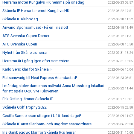
Herrarna möter Kungälvs HK hemma på onsdag
2022-08-23 08:57
Skånela IF Herrar tar emot Kungälvs HK
2022-08-22 17:51
Skånela IF Klubbdag
2022-08-18 11:52
Använd Sponsorhuset - Få en Trisslott
2022-08-18 11:49
ATG Svenska Cupen Damer
2022-08-12 11:31
ATG Svenska Cupen
2022-08-08 10:50
Nyhet från Skånelas herrar
2022-07-31 15:24
Herrarna är i gång igen efter semestern
2022-07-31 15:05
Karlo Seric klar för Skånela IF
2022-07-06 10:04
Platsansvarig till Heat Express Arlandastad!
2022-06-23 08:51
I måndags blev damernas målvakt Anna Mossberg inkallad
2022-06-22 11:44
för att spela U-20 VM i Slovenien.
Erik Östling lämnar Skånela IF
2022-06-17 10:01
Skånela Golf Trophy 2022
2022-06-15 22:58
Cecilia Samuelsson uttagen i U16- landslaget!
2022-06-09 11:07
Skånela IF anställer barn- och ungdomssamordnare.
2022-06-06 20:30
Iris Ganibegovic klar för Skånela IF:s herrar
2022-05-31 10:00