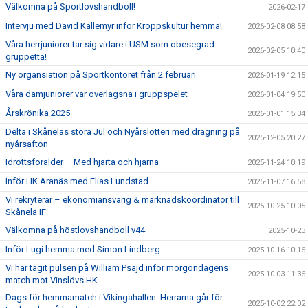
Välkomna på Sportlovshandboll!
2026-02-17
Intervju med David Källemyr inför Kroppskultur hemma!
2026-02-08 08:58
Våra herrjuniorer tar sig vidare i USM som obesegrad
2026-02-05 10:40
gruppetta!
Ny organsiation på Sportkontoret från 2 februari
2026-01-19 12:15
Våra damjuniorer var överlägsna i gruppspelet
2026-01-04 19:50
Årskrönika 2025
2026-01-01 15:34
Delta i Skånelas stora Jul och Nyårslotteri med dragning på
2025-12-05 20:27
nyårsafton
Idrottsförälder – Med hjärta och hjärna
2025-11-24 10:19
Inför HK Aranäs med Elias Lundstad
2025-11-07 16:58
Vi rekryterar – ekonomiansvarig & marknadskoordinator till
2025-10-25 10:05
Skånela IF
Välkomna på höstlovshandboll v44
2025-10-23
Inför Lugi hemma med Simon Lindberg
2025-10-16 10:16
Vi har tagit pulsen på William Psajd inför morgondagens
2025-10-03 11:36
match mot Vinslövs HK
Dags för hemmamatch i Vikingahallen. Herrarna går för
2025-10-02 22:02