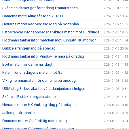
2024-02-01 10:44
Skånelas damer gör förändring i tränarstaben
2024-01-31 11:02
Damerna möte Alingsås idag kl 16:00
2024-01-27 13:56
Herrarna möter Redbergslid idag på bortaplan
2024-01-27 11:35
Patos tankar inför söndagens viktiga match mot Huddinge
2024-01-20 18:55
Flodmans tankar inför matchen mot Kungälv HK imorgon
2024-01-20 14:54
Dubbelarrangemang på söndag!
2024-01-18 20:56
Flodmans tankar inför Vinslöv hemma på onsdag
2024-01-16 14:23
Bortamatch för damerna idag!
2024-01-13 11:35
Pato inför onsdagens match mot Guif
2024-01-09 14:52
Viktig hemmamatch för damerna på onsdag!
2024-01-08 13:52
USM steg 3 i Ludvika för våra damjuniorer i helgen
2024-01-06 10:31
Skånela IF stärker organisationen
2024-01-03 14:11
Herrarna möter HK Varberg idag på bortaplan
2023-12-27 10:16
Julledigt på kansliet
2023-12-20 10:29
Damerna möter Guif i viktig match idag
2023-12-16 10:34
Herrarna möter IFK Ystad på bortaplan idag