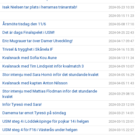
Isak Nielsen tar plats i herrarnas tränarstab!
2024-05-23 10:33
2024-05-15 11:23
Årsmöte tisdag den 11/6
2024-05-08 17:10
Det är dags Finalspelet i USM!
2024-04-25 22:43
Eric Mugrauer tar över Damer Utveckling!
2024-04-17 09:47
Trivsel & trygghet i Skånela IF
2024-04-16 15:35
Kvalsnack med Sofia Kou Aune
2024-04-13 11:24
Kvalsnack med Tim Lindqvist inför kvalmatch 3
2024-04-09 10:07
Stor intervju med Sara Hornö inför det stundande kvalet
2024-04-05 16:29
Kvalsnack med kapten Anton Nilsson
2024-04-05 11:43
Stor intervju med Mattias Flodman inför det stundande
2024-03-29 08:15
kvalet
Inför Tyresö med Sara!
2024-03-23 12:59
Damerna tar emot Tyresö på söndag
2024-03-21 14:01
USM steg 4 i Löddeköpinge för pojkar 14 i helgen
2024-03-15 23:01
USM steg 4 för F16 i Västerås under helgen
2024-03-15 22:57