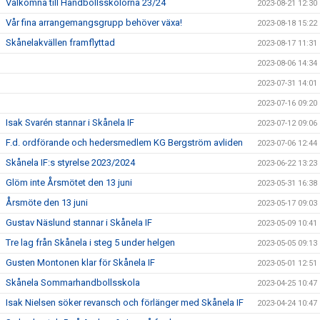
Välkomna till Handbollsskolorna 23/24
2023-08-21 12:30
Vår fina arrangemangsgrupp behöver växa!
2023-08-18 15:22
Skånelakvällen framflyttad
2023-08-17 11:31
2023-08-06 14:34
2023-07-31 14:01
2023-07-16 09:20
Isak Svarén stannar i Skånela IF
2023-07-12 09:06
F.d. ordförande och hedersmedlem KG Bergström avliden
2023-07-06 12:44
Skånela IF:s styrelse 2023/2024
2023-06-22 13:23
Glöm inte Årsmötet den 13 juni
2023-05-31 16:38
Årsmöte den 13 juni
2023-05-17 09:03
Gustav Näslund stannar i Skånela IF
2023-05-09 10:41
Tre lag från Skånela i steg 5 under helgen
2023-05-05 09:13
Gusten Montonen klar för Skånela IF
2023-05-01 12:51
Skånela Sommarhandbollsskola
2023-04-25 10:47
Isak Nielsen söker revansch och förlänger med Skånela IF
2023-04-24 10:47