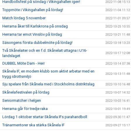
Handbollsfest på söndag i Vikingahallen igen!
2022-11-08 15:13
Toppmöte i Vikingahallen på lördag!
2022-11-04 11:12
Match lördag 5 november
2022-11-01 09:57
Herrarna åker till Karlskrona på onsdag
2022-10-25 10:55
Herrarna tar emot Vinslöv på lördag
2022-10-21 11:48
Säsongens första dubbelmöte på lördag!
2022-10-18 13:23
Två Skånelaiter och en f.d. Skånelait uttagna i U16-
2022-10-17 12:08
landslaget
DUBBEL Möte Dam - Herr
2022-10-14 07:38
Skånela IF, en modern klubb som aktivt arbetar med en
2022-10-13 11:48
trygg idrottsmiljö
Sju spelare från Skånela med i Stockholms distriktslag
2022-10-10 16:48
Skånelafestivalen på lördag
2022-10-07 14:32
Seniormatcher i helgen
2022-10-03 16:41
Herrarna går för tredje raka
2022-10-01 19:49
Lördag 1 oktober startar Skånela IFs parahandboll
2022-09-30 11:47
Tränarmentorer ska stärka Skånela IF
2022-09-27 15:17