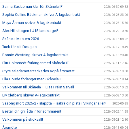
Salma Sax Loman klar för Skånela IF
2026-06-30 09:53
Sophia Collins Bäckman skriver A-lagskontrakt
2026-06-28 23:06
Meya Åhman skriver A-lagskontrakt
2026-06-25 15:56
Alex Hill uttagen i U18-landslaget!
2026-06-22 10:30
Skånela Masters 2026
2026-06-18 08:22
Tack för allt Douglas
2026-06-17 18:49
Bonnie Westning skriver A-lagskontrakt
2026-06-16 20:40
Elin Holmstedt förlänger med Skånela IF
2026-06-11 17:16
Styrelseledamöter tackades av på årsmötet
2026-06-09 19:00
Ella Goude förlänger med Skånela IF
2026-06-08 18:14
Välkommen till Skånela IF Lisa Frelin Sarvall
2026-06-05 10:52
Liv Clefberg skriver A-lagskontrakt
2026-06-02 13:50
Säsongskort 2026/27 släppta – säkra din plats i Vikingahallen!
2026-05-25
Beställ din grillåda inför sommaren!
2026-05-22 11:25
Välkommen på skokväll!
2026-05-21 12:10
Årsmöte
2026-05-13 09:04