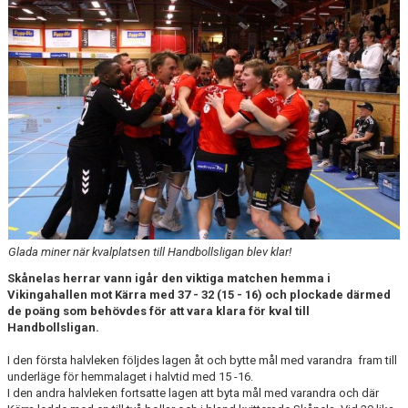
KALENDER
KONTAKT LAG
DOMARE/FUNKTIONÄRER
DOKUMENT
LÄNKAR
KORTPLANSSPELEN
Glada miner när kvalplatsen till Handbollsligan blev klar!
Skånelas herrar vann igår den viktiga matchen hemma i
Vikingahallen mot Kärra med 37 - 32 (15 - 16) och plockade därmed
de poäng som behövdes för att vara klara för kval till
Handbollsligan.
I den första halvleken följdes lagen åt och bytte mål med varandra fram till
underläge för hemmalaget i halvtid med 15 -16.
I den andra halvleken fortsatte lagen att byta mål med varandra och där