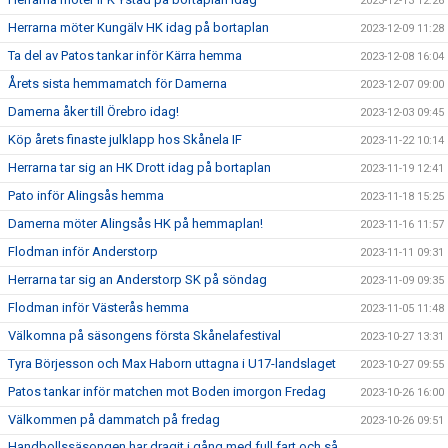
2023-12-13 12:26
Herrarna möter Kungälv HK idag på bortaplan
2023-12-09 11:28
Ta del av Patos tankar inför Kärra hemma
2023-12-08 16:04
Årets sista hemmamatch för Damerna
2023-12-07 09:00
Damerna åker till Örebro idag!
2023-12-03 09:45
Köp årets finaste julklapp hos Skånela IF
2023-11-22 10:14
Herrarna tar sig an HK Drott idag på bortaplan
2023-11-19 12:41
Pato inför Alingsås hemma
2023-11-18 15:25
Damerna möter Alingsås HK på hemmaplan!
2023-11-16 11:57
Flodman inför Anderstorp
2023-11-11 09:31
Herrarna tar sig an Anderstorp SK på söndag
2023-11-09 09:35
Flodman inför Västerås hemma
2023-11-05 11:48
Välkomna på säsongens första Skånelafestival
2023-10-27 13:31
Tyra Börjesson och Max Haborn uttagna i U17-landslaget
2023-10-27 09:55
Patos tankar inför matchen mot Boden imorgon Fredag
2023-10-26 16:00
Välkommen på dammatch på fredag
2023-10-26 09:51
Handbollssäsongen har dragit i gång med full fart och så