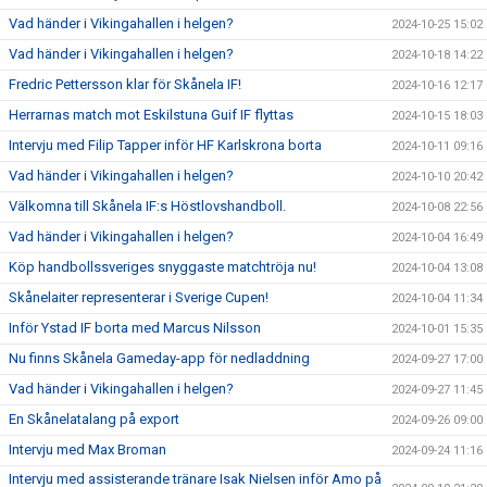
Vad händer i Vikingahallen i helgen?
2024-10-25 15:02
Vad händer i Vikingahallen i helgen?
2024-10-18 14:22
Fredric Pettersson klar för Skånela IF!
2024-10-16 12:17
Herrarnas match mot Eskilstuna Guif IF flyttas
2024-10-15 18:03
Intervju med Filip Tapper inför HF Karlskrona borta
2024-10-11 09:16
Vad händer i Vikingahallen i helgen?
2024-10-10 20:42
Välkomna till Skånela IF:s Höstlovshandboll.
2024-10-08 22:56
Vad händer i Vikingahallen i helgen?
2024-10-04 16:49
Köp handbollssveriges snyggaste matchtröja nu!
2024-10-04 13:08
Skånelaiter representerar i Sverige Cupen!
2024-10-04 11:34
Inför Ystad IF borta med Marcus Nilsson
2024-10-01 15:35
Nu finns Skånela Gameday-app för nedladdning
2024-09-27 17:00
Vad händer i Vikingahallen i helgen?
2024-09-27 11:45
En Skånelatalang på export
2024-09-26 09:00
Intervju med Max Broman
2024-09-24 11:16
Intervju med assisterande tränare Isak Nielsen inför Amo på