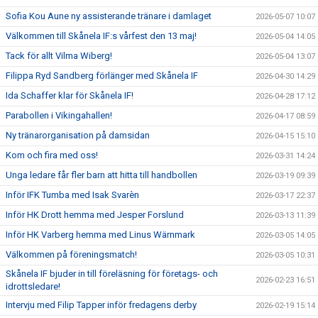
Sofia Kou Aune ny assisterande tränare i damlaget
2026-05-07 10:07
Välkommen till Skånela IF:s vårfest den 13 maj!
2026-05-04 14:05
Tack för allt Vilma Wiberg!
2026-05-04 13:07
Filippa Ryd Sandberg förlänger med Skånela IF
2026-04-30 14:29
Ida Schaffer klar för Skånela IF!
2026-04-28 17:12
Parabollen i Vikingahallen!
2026-04-17 08:59
Ny tränarorganisation på damsidan
2026-04-15 15:10
Kom och fira med oss!
2026-03-31 14:24
Unga ledare får fler barn att hitta till handbollen
2026-03-19 09:39
Inför IFK Tumba med Isak Svarèn
2026-03-17 22:37
Inför HK Drott hemma med Jesper Forslund
2026-03-13 11:39
Inför HK Varberg hemma med Linus Wärnmark
2026-03-05 14:05
Välkommen på föreningsmatch!
2026-03-05 10:31
Skånela IF bjuder in till föreläsning för företags- och
2026-02-23 16:51
idrottsledare!
Intervju med Filip Tapper inför fredagens derby
2026-02-19 15:14