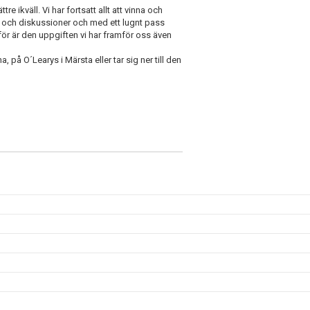
re ikväll. Vi har fortsatt allt att vinna och
eo och diskussioner och med ett lugnt pass
därför är den uppgiften vi har framför oss även
 på O´Learys i Märsta eller tar sig ner till den