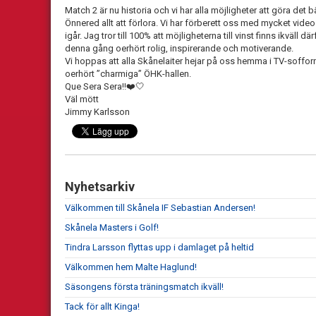
Match 2 är nu historia och vi har alla möjligheter att göra det bätt
Önnered allt att förlora. Vi har förberett oss med mycket vid
igår. Jag tror till 100% att möjligheterna till vinst finns ikväll 
denna gång oerhört rolig, inspirerande och motiverande.
Vi hoppas att alla Skånelaiter hejar på oss hemma i TV-sofforna,
oerhört ”charmiga” ÖHK-hallen.
Que Sera Sera!!❤️🤍
Väl mött
Jimmy Karlsson
Nyhetsarkiv
Välkommen till Skånela IF Sebastian Andersen!
Skånela Masters i Golf!
Tindra Larsson flyttas upp i damlaget på heltid
Välkommen hem Malte Haglund!
Säsongens första träningsmatch ikväll!
Tack för allt Kinga!