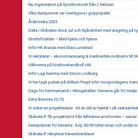
Ny organsiation på Sportkontoret från 2 februari
Våra damjuniorer var överlägsna i gruppspelet
Årskrönika 2025
Delta i Skånelas stora Jul och Nyårslotteri med dragning på n
Idrottsförälder – Med hjärta och hjärna
Inför HK Aranäs med Elias Lundstad
Vi rekryterar – ekonomiansvarig & marknadskoordinator till Sk
Välkomna på höstlovshandboll v44
Inför Lugi hemma med Simon Lindberg
Vi har tagit pulsen på William Psajd inför morgondagens mat
Dags för hemmamatch i Vikingahallen. Herrarna går för tredje 
Extra årsmöte 22/10
Vi söker en projektledare - bli en del av hjärtat i vår verksamhet
Skånela IF får projektstöd från Allmänna arvsfonden – satsar
Seriepremiär för herrarna - köp 50/50 lotter innan och under m
Skånela IF rekryterar tränarutvecklare!