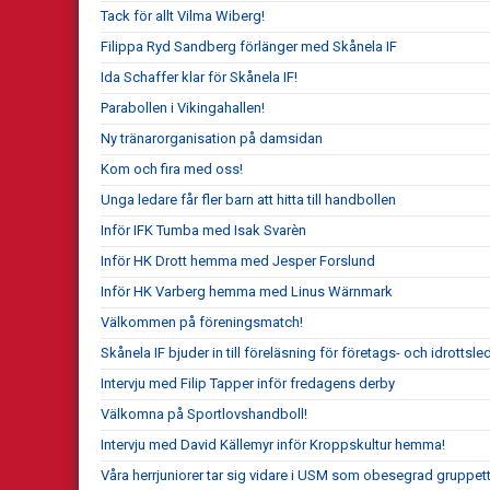
Tack för allt Vilma Wiberg!
Filippa Ryd Sandberg förlänger med Skånela IF
Ida Schaffer klar för Skånela IF!
Parabollen i Vikingahallen!
Ny tränarorganisation på damsidan
Kom och fira med oss!
Unga ledare får fler barn att hitta till handbollen
Inför IFK Tumba med Isak Svarèn
Inför HK Drott hemma med Jesper Forslund
Inför HK Varberg hemma med Linus Wärnmark
Välkommen på föreningsmatch!
Skånela IF bjuder in till föreläsning för företags- och idrottsle
Intervju med Filip Tapper inför fredagens derby
Välkomna på Sportlovshandboll!
Intervju med David Källemyr inför Kroppskultur hemma!
Våra herrjuniorer tar sig vidare i USM som obesegrad gruppett