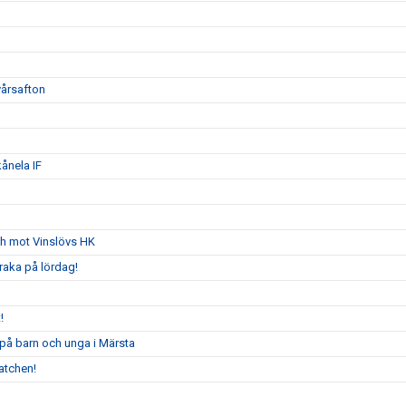
yårsafton
ånela IF
ch mot Vinslövs HK
raka på lördag!
!
 på barn och unga i Märsta
atchen!