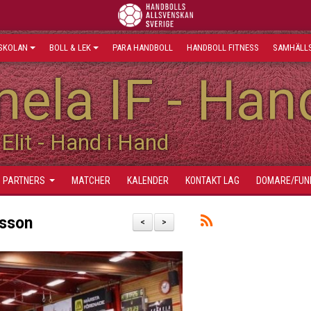
SKOLAN
BOLL & LEK
PARA HANDBOLL
HANDBOLL FITNESS
SAMHÄLLS
ela IF - Han
Elit - Hand i Hand
PARTNERS
MATCHER
KALENDER
KONTAKT LAG
DOMARE/FUN
lsson
<
>