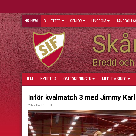
HEM
BILJETTER
SENIOR
UNGDOM
HANDBOLLS
Skån
Bredd och 
HEM
NYHETER
OM FÖRENINGEN
MEDLEMSINFO
Inför kvalmatch 3 med Jimmy Kar
2022-04-08 11:01