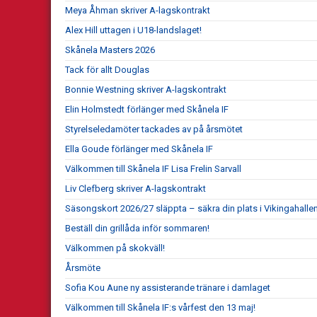
Meya Åhman skriver A-lagskontrakt
Alex Hill uttagen i U18-landslaget!
Skånela Masters 2026
Tack för allt Douglas
Bonnie Westning skriver A-lagskontrakt
Elin Holmstedt förlänger med Skånela IF
Styrelseledamöter tackades av på årsmötet
Ella Goude förlänger med Skånela IF
Välkommen till Skånela IF Lisa Frelin Sarvall
Liv Clefberg skriver A-lagskontrakt
Säsongskort 2026/27 släppta – säkra din plats i Vikingahallen
Beställ din grillåda inför sommaren!
Välkommen på skokväll!
Årsmöte
Sofia Kou Aune ny assisterande tränare i damlaget
Välkommen till Skånela IF:s vårfest den 13 maj!