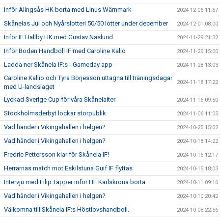
Inför Alingsås HK borta med Linus Wärnmark
2024-12-06 11:57
Skånelas Jul och Nyårslotteri 50/50 lotter under december
2024-12-01 08:00
Inför IF Hallby HK med Gustav Näslund
2024-11-29 21:32
Inför Boden Handboll IF med Caroline Kalio
2024-11-29 15:00
Ladda ner Skånela IF:s - Gameday app
2024-11-28 13:03
Caroline Kallio och Tyra Börjesson uttagna till träningsdagar
2024-11-18 17:22
med U-landslaget
Lyckad Sverige Cup för våra Skånelaiter
2024-11-16 09:50
Stockholmsderbyt lockar storpublik
2024-11-06 11:05
Vad händer i Vikingahallen i helgen?
2024-10-25 15:02
Vad händer i Vikingahallen i helgen?
2024-10-18 14:22
Fredric Pettersson klar för Skånela IF!
2024-10-16 12:17
Herrarnas match mot Eskilstuna Guif IF flyttas
2024-10-15 18:03
Intervju med Filip Tapper inför HF Karlskrona borta
2024-10-11 09:16
Vad händer i Vikingahallen i helgen?
2024-10-10 20:42
Välkomna till Skånela IF:s Höstlovshandboll.
2024-10-08 22:56