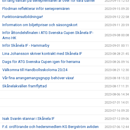
En lång väntan på seriepremiären är över för våra damer
2023-09-15 12:53
Flodman reflekterar inför seriepremiären
2023-09-15 09:20
Funktionärsutbildningar!
2023-09-12 22:58
Information om biljettpriser och säsongskort
2023-09-11 20:59
Inför åttondelsfinalen i ATG Svenska Cupen Skånela IF-
2023-09-08 00:08
Amo HK
Inför Skånela IF - Hammarby
2023-09-01 00:11
Lina Johansson skriver kontrakt med Skånela IF
2023-08-28 21:45
Dags för ATG Svenska Cupen igen för herrarna
2023-08-26 09:16
Välkomna till Handbollsskolorna 23/24
2023-08-21 12:30
Vår fina arrangemangsgrupp behöver växa!
2023-08-18 15:22
Skånelakvällen framflyttad
2023-08-17 11:31
2023-08-06 14:34
2023-07-31 14:01
2023-07-16 09:20
Isak Svarén stannar i Skånela IF
2023-07-12 09:06
F.d. ordförande och hedersmedlem KG Bergström avliden
2023-07-06 12:44