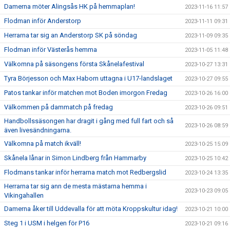
Damerna möter Alingsås HK på hemmaplan!
2023-11-16 11:57
Flodman inför Anderstorp
2023-11-11 09:31
Herrarna tar sig an Anderstorp SK på söndag
2023-11-09 09:35
Flodman inför Västerås hemma
2023-11-05 11:48
Välkomna på säsongens första Skånelafestival
2023-10-27 13:31
Tyra Börjesson och Max Haborn uttagna i U17-landslaget
2023-10-27 09:55
Patos tankar inför matchen mot Boden imorgon Fredag
2023-10-26 16:00
Välkommen på dammatch på fredag
2023-10-26 09:51
Handbollssäsongen har dragit i gång med full fart och så
2023-10-26 08:59
även livesändningarna.
Välkomna på match ikväll!
2023-10-25 15:09
Skånela lånar in Simon Lindberg från Hammarby
2023-10-25 10:42
Flodmans tankar inför herrarna match mot Redbergslid
2023-10-24 13:35
Herrarna tar sig ann de mesta mästarna hemma i
2023-10-23 09:05
Vikingahallen
Damerna åker till Uddevalla för att möta Kroppskultur idag!
2023-10-21 10:00
Steg 1 i USM i helgen för P16
2023-10-21 09:16