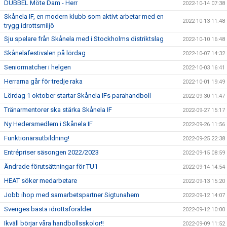
DUBBEL Möte Dam - Herr
2022-10-14 07:38
Skånela IF, en modern klubb som aktivt arbetar med en
2022-10-13 11:48
trygg idrottsmiljö
Sju spelare från Skånela med i Stockholms distriktslag
2022-10-10 16:48
Skånelafestivalen på lördag
2022-10-07 14:32
Seniormatcher i helgen
2022-10-03 16:41
Herrarna går för tredje raka
2022-10-01 19:49
Lördag 1 oktober startar Skånela IFs parahandboll
2022-09-30 11:47
Tränarmentorer ska stärka Skånela IF
2022-09-27 15:17
Ny Hedersmedlem i Skånela IF
2022-09-26 11:56
Funktionärsutbildning!
2022-09-25 22:38
Entrépriser säsongen 2022/2023
2022-09-15 08:59
Ändrade förutsättningar för TU1
2022-09-14 14:54
HEAT söker medarbetare
2022-09-13 15:20
Jobb ihop med samarbetspartner Sigtunahem
2022-09-12 14:07
Sveriges bästa idrottsförälder
2022-09-12 10:00
Ikväll börjar våra handbollsskolor!!
2022-09-09 11:52