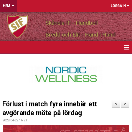
HEM
LOGGA IN
Skånela IF - Handboll
Bredd och Elit - Hand i Hand
HEM
NYHETER
OM FÖRENINGEN
MEDLEMSINFO
Förlust i match fyra innebär ett
<
>
PARTNERS
avgörande möte på lördag
2022-04-22 16:21
MATCHER