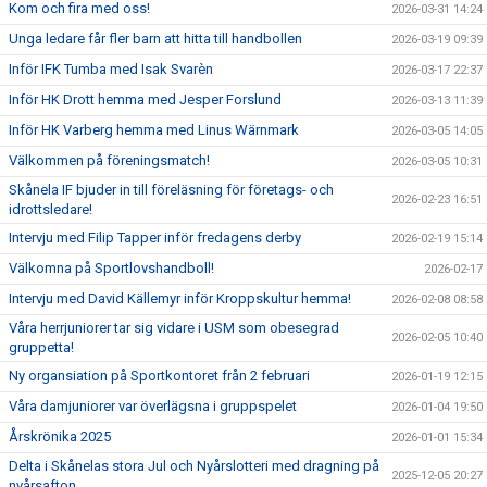
Kom och fira med oss!
2026-03-31 14:24
Unga ledare får fler barn att hitta till handbollen
2026-03-19 09:39
Inför IFK Tumba med Isak Svarèn
2026-03-17 22:37
Inför HK Drott hemma med Jesper Forslund
2026-03-13 11:39
Inför HK Varberg hemma med Linus Wärnmark
2026-03-05 14:05
Välkommen på föreningsmatch!
2026-03-05 10:31
Skånela IF bjuder in till föreläsning för företags- och
2026-02-23 16:51
idrottsledare!
Intervju med Filip Tapper inför fredagens derby
2026-02-19 15:14
Välkomna på Sportlovshandboll!
2026-02-17
Intervju med David Källemyr inför Kroppskultur hemma!
2026-02-08 08:58
Våra herrjuniorer tar sig vidare i USM som obesegrad
2026-02-05 10:40
gruppetta!
Ny organsiation på Sportkontoret från 2 februari
2026-01-19 12:15
Våra damjuniorer var överlägsna i gruppspelet
2026-01-04 19:50
Årskrönika 2025
2026-01-01 15:34
Delta i Skånelas stora Jul och Nyårslotteri med dragning på
2025-12-05 20:27
nyårsafton