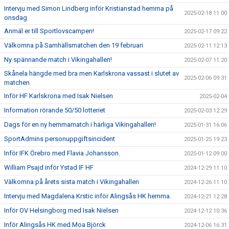
Intervju med Simon Lindberg inför Kristianstad hemma på
2025-02-18 11:00
onsdag
Anmäl er till Sportlovscampen!
2025-02-17 09:22
Välkomna på Samhällsmatchen den 19 februari
2025-02-11 12:13
Ny spännande match i Vikingahallen!
2025-02-07 11:20
Skånela hängde med bra men Karlskrona vassast i slutet av
2025-02-06 09:31
matchen
Inför HF Karlskrona med Isak Nielsen
2025-02-04
Information rörande 50/50 lotteriet
2025-02-03 12:29
Dags för en ny hemmamatch i härliga Vikingahallen!
2025-01-31 16:06
SportAdmins personuppgiftsincident
2025-01-25 19:23
Inför IFK Örebro med Flavia Johansson.
2025-01-12 09:00
William Psajd inför Ystad IF HF
2024-12-29 11:10
Välkomna på årets sista match i Vikingahallen
2024-12-26 11:10
Intervju med Magdalena Krstic inför Alingsås HK hemma.
2024-12-21 12:28
Inför OV Helsingborg med Isak Nielsen
2024-12-12 10:36
Inför Alingsås HK med Moa Björck
2024-12-06 16:31