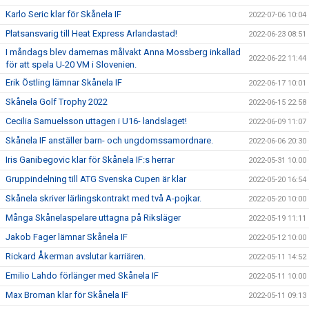
Karlo Seric klar för Skånela IF
2022-07-06 10:04
Platsansvarig till Heat Express Arlandastad!
2022-06-23 08:51
I måndags blev damernas målvakt Anna Mossberg inkallad
2022-06-22 11:44
för att spela U-20 VM i Slovenien.
Erik Östling lämnar Skånela IF
2022-06-17 10:01
Skånela Golf Trophy 2022
2022-06-15 22:58
Cecilia Samuelsson uttagen i U16- landslaget!
2022-06-09 11:07
Skånela IF anställer barn- och ungdomssamordnare.
2022-06-06 20:30
Iris Ganibegovic klar för Skånela IF:s herrar
2022-05-31 10:00
Gruppindelning till ATG Svenska Cupen är klar
2022-05-20 16:54
Skånela skriver lärlingskontrakt med två A-pojkar.
2022-05-20 10:00
Många Skånelaspelare uttagna på Riksläger
2022-05-19 11:11
Jakob Fager lämnar Skånela IF
2022-05-12 10:00
Rickard Åkerman avslutar karriären.
2022-05-11 14:52
Emilio Lahdo förlänger med Skånela IF
2022-05-11 10:00
Max Broman klar för Skånela IF
2022-05-11 09:13