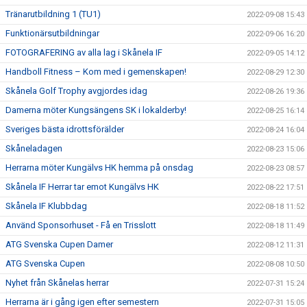
Tränarutbildning 1 (TU1)
2022-09-08 15:43
Funktionärsutbildningar
2022-09-06 16:20
FOTOGRAFERING av alla lag i Skånela IF
2022-09-05 14:12
Handboll Fitness – Kom med i gemenskapen!
2022-08-29 12:30
Skånela Golf Trophy avgjordes idag
2022-08-26 19:36
Damerna möter Kungsängens SK i lokalderby!
2022-08-25 16:14
Sveriges bästa idrottsförälder
2022-08-24 16:04
Skåneladagen
2022-08-23 15:06
Herrarna möter Kungälvs HK hemma på onsdag
2022-08-23 08:57
Skånela IF Herrar tar emot Kungälvs HK
2022-08-22 17:51
Skånela IF Klubbdag
2022-08-18 11:52
Använd Sponsorhuset - Få en Trisslott
2022-08-18 11:49
ATG Svenska Cupen Damer
2022-08-12 11:31
ATG Svenska Cupen
2022-08-08 10:50
Nyhet från Skånelas herrar
2022-07-31 15:24
Herrarna är i gång igen efter semestern
2022-07-31 15:05