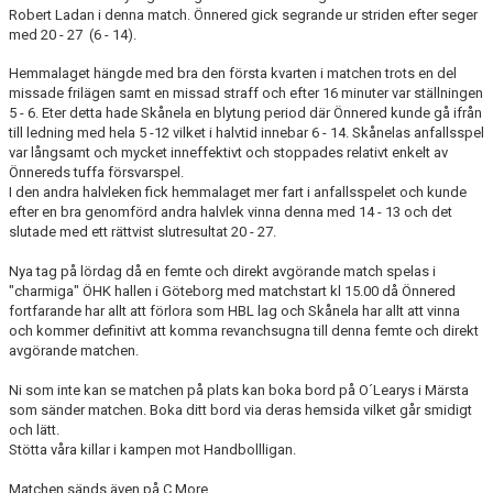
Robert Ladan i denna match. Önnered gick segrande ur striden efter seger
med 20 - 27 (6 - 14).
Hemmalaget hängde med bra den första kvarten i matchen trots en del
missade frilägen samt en missad straff och efter 16 minuter var ställningen
5 - 6. Eter detta hade Skånela en blytung period där Önnered kunde gå ifrån
till ledning med hela 5 -12 vilket i halvtid innebar 6 - 14. Skånelas anfallsspel
var långsamt och mycket inneffektivt och stoppades relativt enkelt av
Önnereds tuffa försvarspel.
I den andra halvleken fick hemmalaget mer fart i anfallsspelet och kunde
efter en bra genomförd andra halvlek vinna denna med 14 - 13 och det
slutade med ett rättvist slutresultat 20 - 27.
Nya tag på lördag då en femte och direkt avgörande match spelas i
"charmiga" ÖHK hallen i Göteborg med matchstart kl 15.00 då Önnered
fortfarande har allt att förlora som HBL lag och Skånela har allt att vinna
och kommer definitivt att komma revanchsugna till denna femte och direkt
avgörande matchen.
Ni som inte kan se matchen på plats kan boka bord på O´Learys i Märsta
som sänder matchen. Boka ditt bord via deras hemsida vilket går smidigt
och lätt.
Stötta våra killar i kampen mot Handbollligan.
Matchen sänds även på C More.