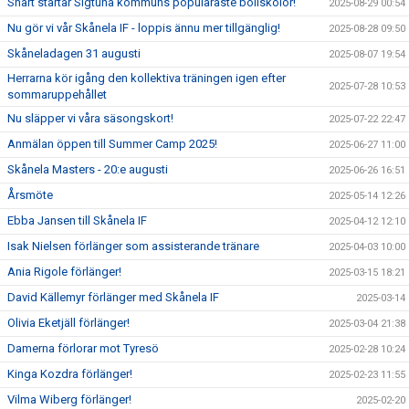
Snart startar Sigtuna kommuns populäraste bollskolor!
2025-08-29 00:54
Nu gör vi vår Skånela IF - loppis ännu mer tillgänglig!
2025-08-28 09:50
Skåneladagen 31 augusti
2025-08-07 19:54
Herrarna kör igång den kollektiva träningen igen efter
2025-07-28 10:53
sommaruppehållet
Nu släpper vi våra säsongskort!
2025-07-22 22:47
Anmälan öppen till Summer Camp 2025!
2025-06-27 11:00
Skånela Masters - 20:e augusti
2025-06-26 16:51
Årsmöte
2025-05-14 12:26
Ebba Jansen till Skånela IF
2025-04-12 12:10
Isak Nielsen förlänger som assisterande tränare
2025-04-03 10:00
Ania Rigole förlänger!
2025-03-15 18:21
David Källemyr förlänger med Skånela IF
2025-03-14
Olivia Eketjäll förlänger!
2025-03-04 21:38
Damerna förlorar mot Tyresö
2025-02-28 10:24
Kinga Kozdra förlänger!
2025-02-23 11:55
Vilma Wiberg förlänger!
2025-02-20