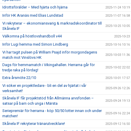
Idrottsförälder – Med hjärta och hjärna
2025-11-24 10:19
Inför HK Aranäs med Elias Lundstad
2025-11-07 16:58
Vi rekryterar – ekonomiansvarig & marknadskoordinator till
2025-10-25 10:05
Skånela IF
Välkomna på höstlovshandboll v44
2025-10-23
Inför Lugi hemma med Simon Lindberg
2025-10-16 10:16
Vi har tagit pulsen på William Psajd inför morgondagens
2025-10-03 11:36
match mot Vinslövs HK
Dags för hemmamatch i Vikingahallen. Herrarna går för
2025-10-02 22:02
tredje raka på lördag!
Extra årsmöte 22/10
2025-10-01 17:57
Vi söker en projektledare - bli en del av hjärtat i vår
2025-09-26 12:26
verksamhet!
Skånela IF får projektstöd från Allmänna arvsfonden –
2025-09-24 19:13
satsar på barn och unga i Märsta
Seriepremiär för herrarna - köp 50/50 lotter innan och under
2025-09-16 22:24
matchen!
Skånela IF rekryterar tränarutvecklare!
2025-09-12 16:50