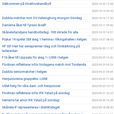
Välkommen på Höstlovshandboll
2023-10-20 12:58
2023-10-19 09:33
Dubbla matcher mot OV Helsingborg imorgon Söndag
2023-10-14 11:50
Damerna åker till Tyresö ikväll!
2023-10-11 09:46
Skånelafamiljens handbollsdag - fritt inträde för alla
2023-10-10 14:07
Pojkar 14 spelar SM steg 1 hemma i Vikingahallen i helgen.
2023-10-07 08:43
HF SIF Herr har seriepremiär idag och förstärkning på
2023-09-30 11:37
ledarsidan
F16 åker till Uppsala för steg 1 i USM i helgen
2023-09-29 15:36
Flodman reflekterar inför lördagens match mot Torslanda.
2023-09-29 09:29
Dubbla seniormatcher i helgen
2023-09-27 09:49
Herrjuniorerna gruppetta i USM
2023-09-25 11:58
USM-helg för våra dam- och herrjuniorer
2023-09-23 10:19
Flodman reflekterar inför IFK Ystad på söndag
2023-09-21 22:43
Herrarna tar emot IFK Ystad på söndag!
2023-09-20 16:28
Skånela IF representeras i distriktslaget
2023-09-18 08:00