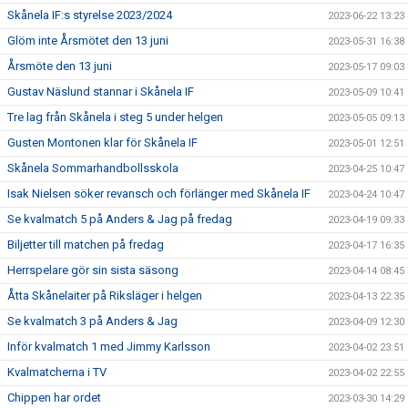
Skånela IF:s styrelse 2023/2024
2023-06-22 13:23
Glöm inte Årsmötet den 13 juni
2023-05-31 16:38
Årsmöte den 13 juni
2023-05-17 09:03
Gustav Näslund stannar i Skånela IF
2023-05-09 10:41
Tre lag från Skånela i steg 5 under helgen
2023-05-05 09:13
Gusten Montonen klar för Skånela IF
2023-05-01 12:51
Skånela Sommarhandbollsskola
2023-04-25 10:47
Isak Nielsen söker revansch och förlänger med Skånela IF
2023-04-24 10:47
Se kvalmatch 5 på Anders & Jag på fredag
2023-04-19 09:33
Biljetter till matchen på fredag
2023-04-17 16:35
Herrspelare gör sin sista säsong
2023-04-14 08:45
Åtta Skånelaiter på Riksläger i helgen
2023-04-13 22:35
Se kvalmatch 3 på Anders & Jag
2023-04-09 12:30
Inför kvalmatch 1 med Jimmy Karlsson
2023-04-02 23:51
Kvalmatcherna i TV
2023-04-02 22:55
Chippen har ordet
2023-03-30 14:29