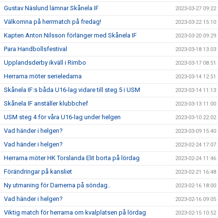
Gustav Näslund lämnar Skånela IF
2023-03-27 09:22
Välkomna på herrmatch på fredag!
2023-03-22 15:10
Kapten Anton Nilsson förlänger med Skånela IF
2023-03-20 09:29
Para Handbollsfestival
2023-03-18 13:03
Upplandsderby ikväll i Rimbo
2023-03-17 08:51
Herrarna möter serieledarna
2023-03-14 12:51
Skånela IF:s båda U16-lag vidare till steg 5 i USM
2023-03-14 11:13
Skånela IF anställer klubbchef
2023-03-13 11:00
USM steg 4 för våra U16-lag under helgen
2023-03-10 22:02
Vad händer i helgen?
2023-03-09 15:40
Vad händer i helgen?
2023-02-24 17:07
Herrarna möter HK Torslanda Elit borta på lördag
2023-02-24 11:46
Förändringar på kansliet
2023-02-21 16:48
Ny utmaning för Damerna på söndag..
2023-02-16 18:00
Vad händer i helgen?
2023-02-16 09:05
Viktig match för herrarna om kvalplatsen på lördag
2023-02-15 10:52