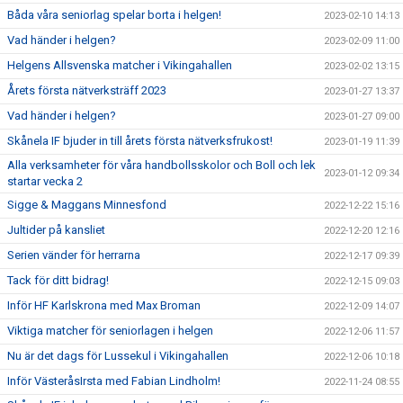
Båda våra seniorlag spelar borta i helgen!
2023-02-10 14:13
Vad händer i helgen?
2023-02-09 11:00
Helgens Allsvenska matcher i Vikingahallen
2023-02-02 13:15
Årets första nätverksträff 2023
2023-01-27 13:37
Vad händer i helgen?
2023-01-27 09:00
Skånela IF bjuder in till årets första nätverksfrukost!
2023-01-19 11:39
Alla verksamheter för våra handbollsskolor och Boll och lek
2023-01-12 09:34
startar vecka 2
Sigge & Maggans Minnesfond
2022-12-22 15:16
Jultider på kansliet
2022-12-20 12:16
Serien vänder för herrarna
2022-12-17 09:39
Tack för ditt bidrag!
2022-12-15 09:03
Inför HF Karlskrona med Max Broman
2022-12-09 14:07
Viktiga matcher för seniorlagen i helgen
2022-12-06 11:57
Nu är det dags för Lussekul i Vikingahallen
2022-12-06 10:18
Inför VästeråsIrsta med Fabian Lindholm!
2022-11-24 08:55