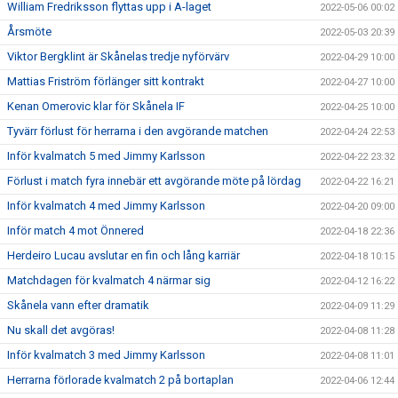
William Fredriksson flyttas upp i A-laget
2022-05-06 00:02
Årsmöte
2022-05-03 20:39
Viktor Bergklint är Skånelas tredje nyförvärv
2022-04-29 10:00
Mattias Friström förlänger sitt kontrakt
2022-04-27 10:00
Kenan Omerovic klar för Skånela IF
2022-04-25 10:00
Tyvärr förlust för herrarna i den avgörande matchen
2022-04-24 22:53
Inför kvalmatch 5 med Jimmy Karlsson
2022-04-22 23:32
Förlust i match fyra innebär ett avgörande möte på lördag
2022-04-22 16:21
Inför kvalmatch 4 med Jimmy Karlsson
2022-04-20 09:00
Inför match 4 mot Önnered
2022-04-18 22:36
Herdeiro Lucau avslutar en fin och lång karriär
2022-04-18 10:15
Matchdagen för kvalmatch 4 närmar sig
2022-04-12 16:22
Skånela vann efter dramatik
2022-04-09 11:29
Nu skall det avgöras!
2022-04-08 11:28
Inför kvalmatch 3 med Jimmy Karlsson
2022-04-08 11:01
Herrarna förlorade kvalmatch 2 på bortaplan
2022-04-06 12:44