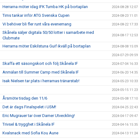
Herrarna möter idag IFK Tumba HK på bortaplan
2024-08-28 12:07
Tims tankar inför ATG Svenska Cupen
2024-08-23 11:01
Vi behöver bli fler runt våra evenemang
2024-08-22 17:33
Skånela säljer digitala 50/50 lotter i samarbete med
2024-08-17 12:53
Clubmate
Herrarna möter Eskilstuna Guif ikväll på bortaplan
2024-08-08 15:09
2024-07-29 09:59
Skaffa ett säsongskort och följ Skånela IF
2024-07-04 16:33
Anmälan till Summer Camp med Skånela IF
2024-06-20 14:35
Isak Nielsen tar plats i herrarnas tränarstab!
2024-05-23 10:33
2024-05-15 11:23
Årsmöte tisdag den 11/6
2024-05-08 17:10
Det är dags Finalspelet i USM!
2024-04-25 22:43
Eric Mugrauer tar över Damer Utveckling!
2024-04-17 09:47
Trivsel & trygghet i Skånela IF
2024-04-16 15:35
Kvalsnack med Sofia Kou Aune
2024-04-13 11:24