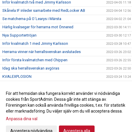
Inför kvalmatch två med Jimmy Karlsson
2022-04-05 11:18
Skånela IF inleder samarbete med RedLocker AB
2022-04-04 12:56
Se matcherna på O´Learys i Märsta
2022-04-02 21:04
Härlig kvalseger för herrarna mot Önnered
2022-03-30 14:11
Nya Supportertröjan
2022-03-30 12:17
Inför kvalmatch 1 med Jimmy Karlsson
2022-03-28 10:47
Herrarna vinner när herrallsvenskan avslutades
2022-03-26 23:02
Inför första kvalmatchen med Chippen
2022-03-26 22:55
Idag ska herrallsvenskan avgöras
2022-03-26 22:50
KVALEXPLOSION
2022-03-24 13:24
Herrarna klara för kval till Handbollsligan
2022-03-23 13:57
Anna Mossberg förlänger med Skånela IF
För att hemsidan ska fungera korrekt använder vi nödvändiga
2022-03-15 10:13
cookies från SportAdmin. Dessa går inte att stänga av.
Alexandra Schaerlund skriver nytt!
2022-03-11 10:15
Föreningen kan också använda frivilliga cookies, t.ex. för statistik
eller marknadsföring. Du väljer själv om du vill acceptera dessa.
Anpassa dina val
Cookie-inställningar
Gå till Webbversion
Acceptera nödvändiga
Acceptera alla