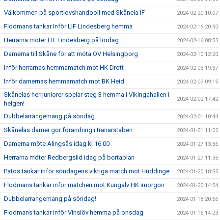
Välkommen på sportlovshandboll med Skånela IF
2024-02-20 10:07
Flodmans tankar Inför LIF Lindesberg hemma
2024-02-16 20:50
Herrarna möter LIF Lindesberg på lördag
2024-02-16 08:53
Damerna till Skåne för att möta OV Helsingborg
2024-02-10 12:20
Inför herrarnas hemmamatch mot HK Drott
2024-02-03 19:37
Inför damernas hemmamatch mot BK Heid
2024-02-03 09:15
Skånelas herrjuniorer spelar steg 3 hemma i Vikingahallen i
2024-02-02 17:42
helgen!
Dubbelarrangemang på söndag
2024-02-01 10:44
Skånelas damer gör förändring i tränarstaben
2024-01-31 11:02
Damerna möte Alingsås idag kl 16:00
2024-01-27 13:56
Herrarna möter Redbergslid idag på bortaplan
2024-01-27 11:35
Patos tankar inför söndagens viktiga match mot Huddinge
2024-01-20 18:55
Flodmans tankar inför matchen mot Kungälv HK imorgon
2024-01-20 14:54
Dubbelarrangemang på söndag!
2024-01-18 20:56
Flodmans tankar inför Vinslöv hemma på onsdag
2024-01-16 14:23