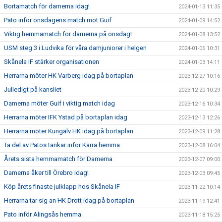
Bortamatch för damerna idag!
2024-01-13 11:35
Pato inför onsdagens match mot Guif
2024-01-09 14:52
Viktig hemmamatch för damerna på onsdag!
2024-01-08 13:52
USM steg 3 i Ludvika för våra damjuniorer i helgen
2024-01-06 10:31
Skånela IF stärker organisationen
2024-01-03 14:11
Herrarna möter HK Varberg idag på bortaplan
2023-12-27 10:16
Julledigt på kansliet
2023-12-20 10:29
Damerna möter Guif i viktig match idag
2023-12-16 10:34
Herrarna möter IFK Ystad på bortaplan idag
2023-12-13 12:26
Herrarna möter Kungälv HK idag på bortaplan
2023-12-09 11:28
Ta del av Patos tankar inför Kärra hemma
2023-12-08 16:04
Årets sista hemmamatch för Damerna
2023-12-07 09:00
Damerna åker till Örebro idag!
2023-12-03 09:45
Köp årets finaste julklapp hos Skånela IF
2023-11-22 10:14
Herrarna tar sig an HK Drott idag på bortaplan
2023-11-19 12:41
Pato inför Alingsås hemma
2023-11-18 15:25