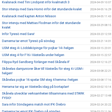
Kvalsnack med Tim Lindqvist inför kvalmatch 3
2024-04-09 10:07
Stor intervju med Sara Hornö inför det stundande kvalet
2024-04-05 16:29
Kvalsnack med kapten Anton Nilsson
2024-04-05 11:43
Stor intervju med Mattias Flodman inför det stundande
2024-03-29 08:15
kvalet
Inför Tyresö med Sara!
2024-03-23 12:59
Damerna tar emot Tyresö på söndag
2024-03-21 14:01
USM steg 4 i Löddeköpinge för pojkar 14 i helgen
2024-03-15 23:01
USM steg 4 för F16 i Västerås under helgen
2024-03-15 22:57
Filippa Ryd Sandberg förlänger med Skånela IF
2024-03-12 16:27
Skånelas damjuniorer åker till Västerås för steg 4 i USM i
2024-03-08 22:21
helgen!
Skånelas pojkar 16 spelar SM steg 4 hemma i helgen
2024-03-08 17:16
Herrarna tar sig an Västerås idag på bortaplan!
2024-03-02 10:14
Skånela utvecklar verksamheten tillsammans med STARK
2024-02-27 13:48
FYSIO!
Sara inför Söndagens match mot IFK Örebro
2024-02-24 20:22
Damerna tar emot IFK Örebro på söndag
2024-02-23 11:06