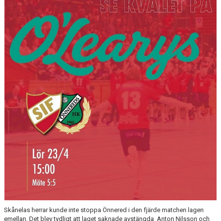
KALENDER
KONTAKT LAG
DOMARE/FUNKTIONÄRER
DOKUMENT
LÄNKAR
KORTPLANSSPELEN
Skånelas herrar kunde inte stoppa Önnered i den fjärde matchen lagen
emellan. Det blev tydligt att laget saknade avstängda Anton Nilsson och