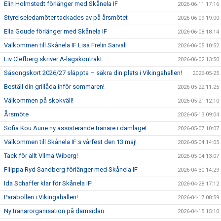
Elin Holmstedt förlänger med Skånela IF
2026-06-11 17:16
Styrelseledamöter tackades av på årsmötet
2026-06-09 19:00
Ella Goude förlänger med Skånela IF
2026-06-08 18:14
Välkommen till Skånela IF Lisa Frelin Sarvall
2026-06-05 10:52
Liv Clefberg skriver A-lagskontrakt
2026-06-02 13:50
Säsongskort 2026/27 släppta – säkra din plats i Vikingahallen!
2026-05-25
Beställ din grillåda inför sommaren!
2026-05-22 11:25
Välkommen på skokväll!
2026-05-21 12:10
Årsmöte
2026-05-13 09:04
Sofia Kou Aune ny assisterande tränare i damlaget
2026-05-07 10:07
Välkommen till Skånela IF:s vårfest den 13 maj!
2026-05-04 14:05
Tack för allt Vilma Wiberg!
2026-05-04 13:07
Filippa Ryd Sandberg förlänger med Skånela IF
2026-04-30 14:29
Ida Schaffer klar för Skånela IF!
2026-04-28 17:12
Parabollen i Vikingahallen!
2026-04-17 08:59
Ny tränarorganisation på damsidan
2026-04-15 15:10