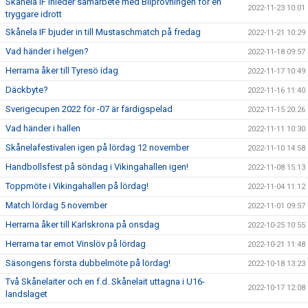
Skånela IF inleder samarbete med Bilprovningen för en
2022-11-23 10:01
tryggare idrott
Skånela IF bjuder in till Mustaschmatch på fredag
2022-11-21 10:29
Vad händer i helgen?
2022-11-18 09:57
Herrarna åker till Tyresö idag
2022-11-17 10:49
Däckbyte?
2022-11-16 11:40
Sverigecupen 2022 för -07 är färdigspelad
2022-11-15 20:26
Vad händer i hallen
2022-11-11 10:30
Skånelafestivalen igen på lördag 12 november
2022-11-10 14:58
Handbollsfest på söndag i Vikingahallen igen!
2022-11-08 15:13
Toppmöte i Vikingahallen på lördag!
2022-11-04 11:12
Match lördag 5 november
2022-11-01 09:57
Herrarna åker till Karlskrona på onsdag
2022-10-25 10:55
Herrarna tar emot Vinslöv på lördag
2022-10-21 11:48
Säsongens första dubbelmöte på lördag!
2022-10-18 13:23
Två Skånelaiter och en f.d. Skånelait uttagna i U16-
2022-10-17 12:08
landslaget