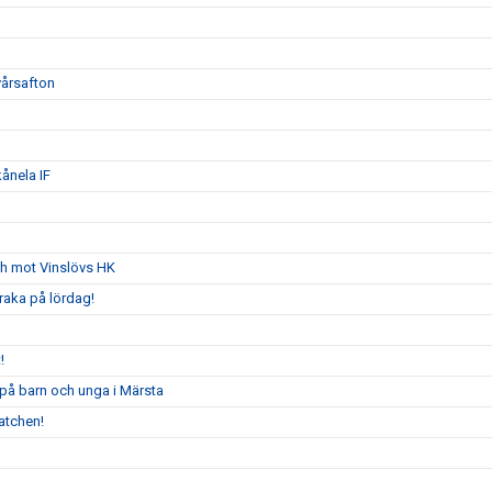
yårsafton
ånela IF
ch mot Vinslövs HK
raka på lördag!
!
 på barn och unga i Märsta
atchen!