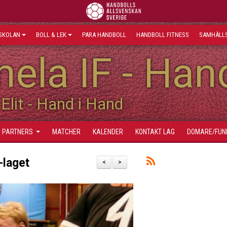
SKOLAN
BOLL & LEK
PARA HANDBOLL
HANDBOLL FITNESS
SAMHÄLLS
ela IF - Han
Elit - Hand i Hand
PARTNERS
MATCHER
KALENDER
KONTAKT LAG
DOMARE/FUN
-laget
<
>