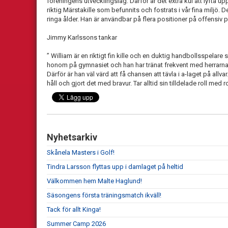
föreningens utvecklingslag. Därför är det extra kul att lyfta upp
riktig Märstakille som befunnits och fostrats i vår fina miljö. D
ringa ålder. Han är användbar på flera positioner på offensiv p
Jimmy Karlssons tankar
” William är en riktigt fin kille och en duktig handbollsspelare
honom på gymnasiet och han har tränat frekvent med herrarna 
Därför är han väl värd att få chansen att tävla i a-laget på allv
håll och gjort det med bravur. Tar alltid sin tilldelade roll med r
Nyhetsarkiv
Skånela Masters i Golf!
Tindra Larsson flyttas upp i damlaget på heltid
Välkommen hem Malte Haglund!
Säsongens första träningsmatch ikväll!
Tack för allt Kinga!
Summer Camp 2026