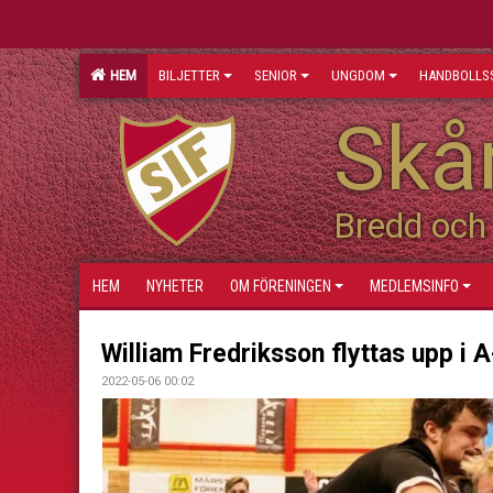
HEM
BILJETTER
SENIOR
UNGDOM
HANDBOLLS
Skån
Bredd och 
HEM
NYHETER
OM FÖRENINGEN
MEDLEMSINFO
William Fredriksson flyttas upp i A
2022-05-06 00:02