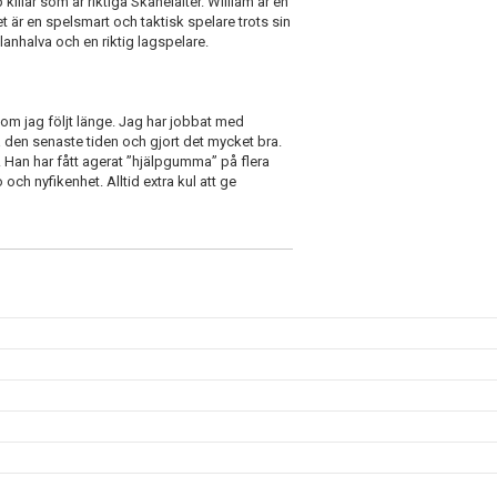
 killar som är riktiga Skånelaiter. William är en
et är en spelsmart och taktisk spelare trots sin
lanhalva och en riktig lagspelare.
 som jag följt länge. Jag har jobbat med
den senaste tiden och gjort det mycket bra.
ar. Han har fått agerat ”hjälpgumma” på flera
o och nyfikenhet. Alltid extra kul att ge