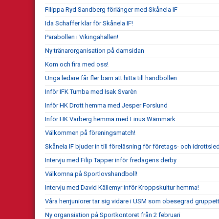
Filippa Ryd Sandberg förlänger med Skånela IF
Ida Schaffer klar för Skånela IF!
Parabollen i Vikingahallen!
Ny tränarorganisation på damsidan
Kom och fira med oss!
Unga ledare får fler barn att hitta till handbollen
Inför IFK Tumba med Isak Svarèn
Inför HK Drott hemma med Jesper Forslund
Inför HK Varberg hemma med Linus Wärnmark
Välkommen på föreningsmatch!
Skånela IF bjuder in till föreläsning för företags- och idrottsle
Intervju med Filip Tapper inför fredagens derby
Välkomna på Sportlovshandboll!
Intervju med David Källemyr inför Kroppskultur hemma!
Våra herrjuniorer tar sig vidare i USM som obesegrad gruppett
Ny organsiation på Sportkontoret från 2 februari