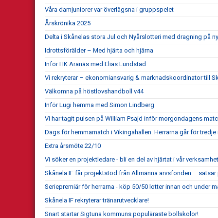
Våra damjuniorer var överlägsna i gruppspelet
Årskrönika 2025
Delta i Skånelas stora Jul och Nyårslotteri med dragning på n
Idrottsförälder – Med hjärta och hjärna
Inför HK Aranäs med Elias Lundstad
Vi rekryterar – ekonomiansvarig & marknadskoordinator till Sk
Välkomna på höstlovshandboll v44
Inför Lugi hemma med Simon Lindberg
Vi har tagit pulsen på William Psajd inför morgondagens mat
Dags för hemmamatch i Vikingahallen. Herrarna går för tredje 
Extra årsmöte 22/10
Vi söker en projektledare - bli en del av hjärtat i vår verksamhet
Skånela IF får projektstöd från Allmänna arvsfonden – satsar
Seriepremiär för herrarna - köp 50/50 lotter innan och under m
Skånela IF rekryterar tränarutvecklare!
Snart startar Sigtuna kommuns populäraste bollskolor!