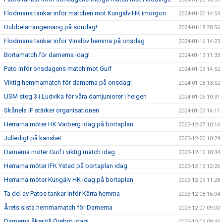
Flodmans tankar inför matchen mot Kungälv HK imorgon
2024-01-20 14:54
Dubbelarrangemang på söndag!
2024-01-18 20:56
Flodmans tankar inför Vinslöv hemma på onsdag
2024-01-16 14:23
Bortamatch för damerna idag!
2024-01-13 11:35
Pato inför onsdagens match mot Guif
2024-01-09 14:52
Viktig hemmamatch för damerna på onsdag!
2024-01-08 13:52
USM steg 3 i Ludvika för våra damjuniorer i helgen
2024-01-06 10:31
Skånela IF stärker organisationen
2024-01-03 14:11
Herrarna möter HK Varberg idag på bortaplan
2023-12-27 10:16
Julledigt på kansliet
2023-12-20 10:29
Damerna möter Guif i viktig match idag
2023-12-16 10:34
Herrarna möter IFK Ystad på bortaplan idag
2023-12-13 12:26
Herrarna möter Kungälv HK idag på bortaplan
2023-12-09 11:28
Ta del av Patos tankar inför Kärra hemma
2023-12-08 16:04
Årets sista hemmamatch för Damerna
2023-12-07 09:00
Damerna åker till Örebro idag!
2023-12-03 09:45