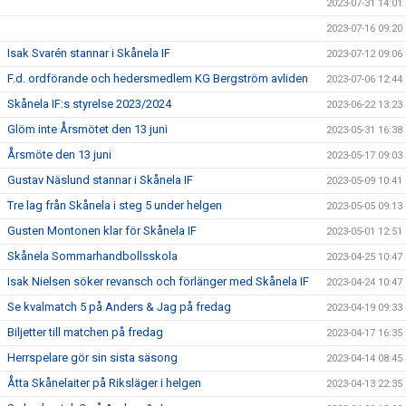
2023-07-31 14:01
2023-07-16 09:20
Isak Svarén stannar i Skånela IF
2023-07-12 09:06
F.d. ordförande och hedersmedlem KG Bergström avliden
2023-07-06 12:44
Skånela IF:s styrelse 2023/2024
2023-06-22 13:23
Glöm inte Årsmötet den 13 juni
2023-05-31 16:38
Årsmöte den 13 juni
2023-05-17 09:03
Gustav Näslund stannar i Skånela IF
2023-05-09 10:41
Tre lag från Skånela i steg 5 under helgen
2023-05-05 09:13
Gusten Montonen klar för Skånela IF
2023-05-01 12:51
Skånela Sommarhandbollsskola
2023-04-25 10:47
Isak Nielsen söker revansch och förlänger med Skånela IF
2023-04-24 10:47
Se kvalmatch 5 på Anders & Jag på fredag
2023-04-19 09:33
Biljetter till matchen på fredag
2023-04-17 16:35
Herrspelare gör sin sista säsong
2023-04-14 08:45
Åtta Skånelaiter på Riksläger i helgen
2023-04-13 22:35