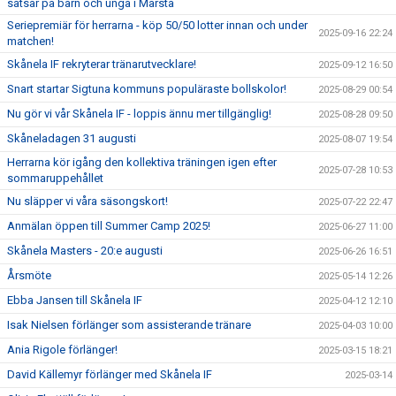
satsar på barn och unga i Märsta
Seriepremiär för herrarna - köp 50/50 lotter innan och under
2025-09-16 22:24
matchen!
Skånela IF rekryterar tränarutvecklare!
2025-09-12 16:50
Snart startar Sigtuna kommuns populäraste bollskolor!
2025-08-29 00:54
Nu gör vi vår Skånela IF - loppis ännu mer tillgänglig!
2025-08-28 09:50
Skåneladagen 31 augusti
2025-08-07 19:54
Herrarna kör igång den kollektiva träningen igen efter
2025-07-28 10:53
sommaruppehållet
Nu släpper vi våra säsongskort!
2025-07-22 22:47
Anmälan öppen till Summer Camp 2025!
2025-06-27 11:00
Skånela Masters - 20:e augusti
2025-06-26 16:51
Årsmöte
2025-05-14 12:26
Ebba Jansen till Skånela IF
2025-04-12 12:10
Isak Nielsen förlänger som assisterande tränare
2025-04-03 10:00
Ania Rigole förlänger!
2025-03-15 18:21
David Källemyr förlänger med Skånela IF
2025-03-14