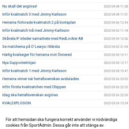
Nu skall det avgöras!
2022-04-08 11:28
Inför kvalmatch 3 med Jimmy Karlsson
2022-04-08 11:01
Herrarna förlorade kvalmatch 2 på bortaplan
2022-04-06 12:44
Inför kvalmatch två med Jimmy Karlsson
2022-04-05 11:18
Skånela IF inleder samarbete med RedLocker AB
2022-04-04 12:56
Se matcherna på O´Learys i Märsta
2022-04-02 21:04
Härlig kvalseger för herrarna mot Önnered
2022-03-30 14:11
Nya Supportertröjan
2022-03-30 12:17
Inför kvalmatch 1 med Jimmy Karlsson
2022-03-28 10:47
Herrarna vinner när herrallsvenskan avslutades
2022-03-26 23:02
Inför första kvalmatchen med Chippen
2022-03-26 22:55
Idag ska herrallsvenskan avgöras
2022-03-26 22:50
KVALEXPLOSION
2022-03-24 13:24
Herrarna klara för kval till Handbollsligan
2022-03-23 13:57
Anna Mossberg förlänger med Skånela IF
För att hemsidan ska fungera korrekt använder vi nödvändiga
2022-03-15 10:13
cookies från SportAdmin. Dessa går inte att stänga av.
Alexandra Schaerlund skriver nytt!
2022-03-11 10:15