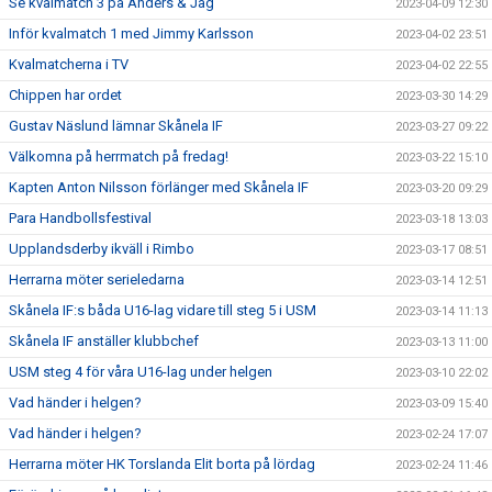
Se kvalmatch 3 på Anders & Jag
2023-04-09 12:30
Inför kvalmatch 1 med Jimmy Karlsson
2023-04-02 23:51
Kvalmatcherna i TV
2023-04-02 22:55
Chippen har ordet
2023-03-30 14:29
Gustav Näslund lämnar Skånela IF
2023-03-27 09:22
Välkomna på herrmatch på fredag!
2023-03-22 15:10
Kapten Anton Nilsson förlänger med Skånela IF
2023-03-20 09:29
Para Handbollsfestival
2023-03-18 13:03
Upplandsderby ikväll i Rimbo
2023-03-17 08:51
Herrarna möter serieledarna
2023-03-14 12:51
Skånela IF:s båda U16-lag vidare till steg 5 i USM
2023-03-14 11:13
Skånela IF anställer klubbchef
2023-03-13 11:00
USM steg 4 för våra U16-lag under helgen
2023-03-10 22:02
Vad händer i helgen?
2023-03-09 15:40
Vad händer i helgen?
2023-02-24 17:07
Herrarna möter HK Torslanda Elit borta på lördag
2023-02-24 11:46