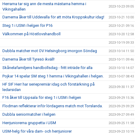
Herrarna tar sig ann de mesta mästarna hemma i
2023-10-23 09:05
Vikingahallen
Damerna åker till Uddevalla för att möta Kroppskultur idag!
2023-10-21 10:00
Steg 1 i USM i helgen för P16
2023-10-21 09:16
Välkommen på Höstlovshandboll
2023-10-20 12:58
2023-10-19 09:33
Dubbla matcher mot OV Helsingborg imorgon Söndag
2023-10-14 11:50
Damerna åker till Tyresö ikväll!
2023-10-11 09:46
Skånelafamiljens handbollsdag - fritt inträde för alla
2023-10-10 14:07
Pojkar 14 spelar SM steg 1 hemma i Vikingahallen i helgen.
2023-10-07 08:43
HF SIF Herr har seriepremiär idag och förstärkning på
2023-09-30 11:37
ledarsidan
F16 åker till Uppsala för steg 1 i USM i helgen
2023-09-29 15:36
Flodman reflekterar inför lördagens match mot Torslanda.
2023-09-29 09:29
Dubbla seniormatcher i helgen
2023-09-27 09:49
Herrjuniorerna gruppetta i USM
2023-09-25 11:58
USM-helg för våra dam- och herrjuniorer
2023-09-23 10:19