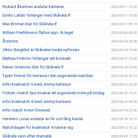
Rickard Åkerman avslutar karriären.
2022-05-11 14:52
Emilio Lahdo förlänger med Skånela IF
2022-05-11 10:00
Max Broman klar för Skånela IF
2022-05-11 09:13
William Fredriksson flyttas upp i A-laget
2022-05-06 00:02
Årsmöte
2022-05-03 20:39
Viktor Bergklint är Skånelas tredje nyförvärv
2022-04-29 10:00
Mattias Friström förlänger sitt kontrakt
2022-04-27 10:00
Kenan Omerovic klar för Skånela IF
2022-04-25 10:00
Tyvärr förlust för herrarna i den avgörande matchen
2022-04-24 22:53
Inför kvalmatch 5 med Jimmy Karlsson
2022-04-22 23:32
Förlust i match fyra innebär ett avgörande möte på lördag
2022-04-22 16:21
Inför kvalmatch 4 med Jimmy Karlsson
2022-04-20 09:00
Inför match 4 mot Önnered
2022-04-18 22:36
Herdeiro Lucau avslutar en fin och lång karriär
2022-04-18 10:15
Matchdagen för kvalmatch 4 närmar sig
2022-04-12 16:22
Skånela vann efter dramatik
2022-04-09 11:29