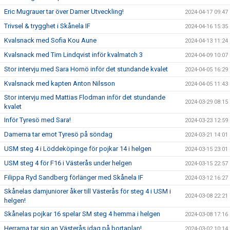
Eric Mugrauer tar över Damer Utveckling!
2024-04-17 09:47
Trivsel & trygghet i Skånela IF
2024-04-16 15:35
Kvalsnack med Sofia Kou Aune
2024-04-13 11:24
Kvalsnack med Tim Lindqvist inför kvalmatch 3
2024-04-09 10:07
Stor intervju med Sara Hornö inför det stundande kvalet
2024-04-05 16:29
Kvalsnack med kapten Anton Nilsson
2024-04-05 11:43
Stor intervju med Mattias Flodman inför det stundande
2024-03-29 08:15
kvalet
Inför Tyresö med Sara!
2024-03-23 12:59
Damerna tar emot Tyresö på söndag
2024-03-21 14:01
USM steg 4 i Löddeköpinge för pojkar 14 i helgen
2024-03-15 23:01
USM steg 4 för F16 i Västerås under helgen
2024-03-15 22:57
Filippa Ryd Sandberg förlänger med Skånela IF
2024-03-12 16:27
Skånelas damjuniorer åker till Västerås för steg 4 i USM i
2024-03-08 22:21
helgen!
Skånelas pojkar 16 spelar SM steg 4 hemma i helgen
2024-03-08 17:16
Herrarna tar sig an Västerås idag på bortaplan!
2024-03-02 10:14