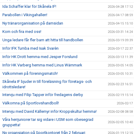
Ida Schaffer klar för Skånela IF!
2026-04-28 17:12
Parabollen i Vikingahallen!
2026-04-17 08:59
Ny tränarorganisation på damsidan
2026-04-15 15:10
Kom och fira med oss!
2026-03-31 14:24
Unga ledare får fler barn att hitta till handbollen
2026-03-19 09:39
Inför IFK Tumba med Isak Svarèn
2026-03-17 22:37
Inför HK Drott hemma med Jesper Forslund
2026-03-13 11:39
Inför HK Varberg hemma med Linus Wärnmark
2026-03-05 14:05
Välkommen på föreningsmatch!
2026-03-05 10:31
Skånela IF bjuder in till föreläsning för företags- och
2026-02-23 16:51
idrottsledare!
Intervju med Filip Tapper inför fredagens derby
2026-02-19 15:14
Välkomna på Sportlovshandboll!
2026-02-17
Intervju med David Källemyr inför Kroppskultur hemma!
2026-02-08 08:58
Våra herrjuniorer tar sig vidare i USM som obesegrad
2026-02-05 10:40
gruppetta!
Ny organsiation på Sportkontoret från 2 februari
2026-01-19 12:15