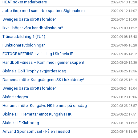
HEAT söker medarbetare
2022-09-13 15:20
Jobb ihop med samarbetspartner Sigtunahem
2022-09-12 14:07
Sveriges bästa idrottsförälder
2022-09-12 10:00
Ikväll börjar våra handbollsskolor!!
2022-09-09 11:52
Tränarutbildning 1 (TU1)
2022-09-08 15:43
Funktionärsutbildningar
2022-09-06 16:20
FOTOGRAFERING av alla lag i Skånela IF
2022-09-05 14:12
Handboll Fitness – Kom med i gemenskapen!
2022-08-29 12:30
Skånela Golf Trophy avgjordes idag
2022-08-26 19:36
Damerna möter Kungsängens SK i lokalderby!
2022-08-25 16:14
Sveriges bästa idrottsförälder
2022-08-24 16:04
Skåneladagen
2022-08-23 15:06
Herrarna möter Kungälvs HK hemma på onsdag
2022-08-23 08:57
Skånela IF Herrar tar emot Kungälvs HK
2022-08-22 17:51
Skånela IF Klubbdag
2022-08-18 11:52
Använd Sponsorhuset - Få en Trisslott
2022-08-18 11:49