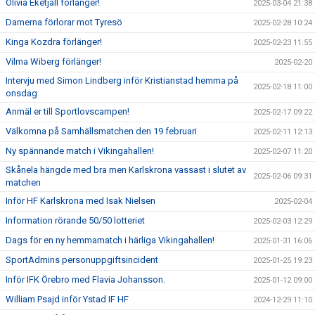
Olivia Eketjäll förlänger!
2025-03-04 21:38
Damerna förlorar mot Tyresö
2025-02-28 10:24
Kinga Kozdra förlänger!
2025-02-23 11:55
Vilma Wiberg förlänger!
2025-02-20
Intervju med Simon Lindberg inför Kristianstad hemma på
2025-02-18 11:00
onsdag
Anmäl er till Sportlovscampen!
2025-02-17 09:22
Välkomna på Samhällsmatchen den 19 februari
2025-02-11 12:13
Ny spännande match i Vikingahallen!
2025-02-07 11:20
Skånela hängde med bra men Karlskrona vassast i slutet av
2025-02-06 09:31
matchen
Inför HF Karlskrona med Isak Nielsen
2025-02-04
Information rörande 50/50 lotteriet
2025-02-03 12:29
Dags för en ny hemmamatch i härliga Vikingahallen!
2025-01-31 16:06
SportAdmins personuppgiftsincident
2025-01-25 19:23
Inför IFK Örebro med Flavia Johansson.
2025-01-12 09:00
William Psajd inför Ystad IF HF
2024-12-29 11:10