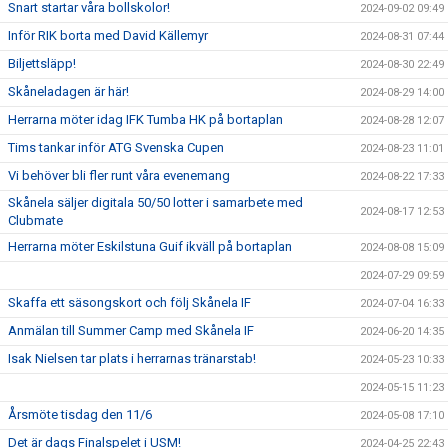
Snart startar våra bollskolor!
2024-09-02 09:49
Inför RIK borta med David Källemyr
2024-08-31 07:44
Biljettsläpp!
2024-08-30 22:49
Skåneladagen är här!
2024-08-29 14:00
Herrarna möter idag IFK Tumba HK på bortaplan
2024-08-28 12:07
Tims tankar inför ATG Svenska Cupen
2024-08-23 11:01
Vi behöver bli fler runt våra evenemang
2024-08-22 17:33
Skånela säljer digitala 50/50 lotter i samarbete med
2024-08-17 12:53
Clubmate
Herrarna möter Eskilstuna Guif ikväll på bortaplan
2024-08-08 15:09
2024-07-29 09:59
Skaffa ett säsongskort och följ Skånela IF
2024-07-04 16:33
Anmälan till Summer Camp med Skånela IF
2024-06-20 14:35
Isak Nielsen tar plats i herrarnas tränarstab!
2024-05-23 10:33
2024-05-15 11:23
Årsmöte tisdag den 11/6
2024-05-08 17:10
Det är dags Finalspelet i USM!
2024-04-25 22:43