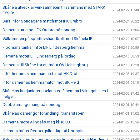
Skånela utvecklar verksamheten tillsammans med STARK
2024-02-27 13:48
FYSIO!
Sara inför Söndagens match mot IFK Örebro
2024-02-24 20:22
Damerna tar emot IFK Örebro på söndag
2024-02-23 11:06
Välkommen på sportlovshandboll med Skånela IF
2024-02-20 10:07
Flodmans tankar Inför LIF Lindesberg hemma
2024-02-16 20:50
Herrarna möter LIF Lindesberg på lördag
2024-02-16 08:53
Damerna till Skåne för att möta OV Helsingborg
2024-02-10 12:20
Inför herrarnas hemmamatch mot HK Drott
2024-02-03 19:37
Inför damernas hemmamatch mot BK Heid
2024-02-03 09:15
Skånelas herrjuniorer spelar steg 3 hemma i Vikingahallen i
2024-02-02 17:42
helgen!
Dubbelarrangemang på söndag
2024-02-01 10:44
Skånelas damer gör förändring i tränarstaben
2024-01-31 11:02
Damerna möte Alingsås idag kl 16:00
2024-01-27 13:56
Herrarna möter Redbergslid idag på bortaplan
2024-01-27 11:35
Patos tankar inför söndagens viktiga match mot Huddinge
2024-01-20 18:55