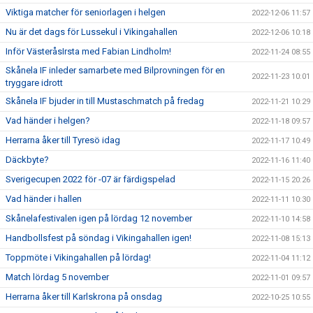
Viktiga matcher för seniorlagen i helgen
2022-12-06 11:57
Nu är det dags för Lussekul i Vikingahallen
2022-12-06 10:18
Inför VästeråsIrsta med Fabian Lindholm!
2022-11-24 08:55
Skånela IF inleder samarbete med Bilprovningen för en
2022-11-23 10:01
tryggare idrott
Skånela IF bjuder in till Mustaschmatch på fredag
2022-11-21 10:29
Vad händer i helgen?
2022-11-18 09:57
Herrarna åker till Tyresö idag
2022-11-17 10:49
Däckbyte?
2022-11-16 11:40
Sverigecupen 2022 för -07 är färdigspelad
2022-11-15 20:26
Vad händer i hallen
2022-11-11 10:30
Skånelafestivalen igen på lördag 12 november
2022-11-10 14:58
Handbollsfest på söndag i Vikingahallen igen!
2022-11-08 15:13
Toppmöte i Vikingahallen på lördag!
2022-11-04 11:12
Match lördag 5 november
2022-11-01 09:57
Herrarna åker till Karlskrona på onsdag
2022-10-25 10:55