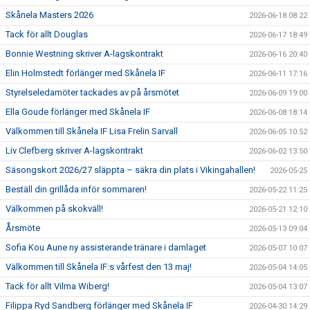
Skånela Masters 2026
2026-06-18 08:22
Tack för allt Douglas
2026-06-17 18:49
Bonnie Westning skriver A-lagskontrakt
2026-06-16 20:40
Elin Holmstedt förlänger med Skånela IF
2026-06-11 17:16
Styrelseledamöter tackades av på årsmötet
2026-06-09 19:00
Ella Goude förlänger med Skånela IF
2026-06-08 18:14
Välkommen till Skånela IF Lisa Frelin Sarvall
2026-06-05 10:52
Liv Clefberg skriver A-lagskontrakt
2026-06-02 13:50
Säsongskort 2026/27 släppta – säkra din plats i Vikingahallen!
2026-05-25
Beställ din grillåda inför sommaren!
2026-05-22 11:25
Välkommen på skokväll!
2026-05-21 12:10
Årsmöte
2026-05-13 09:04
Sofia Kou Aune ny assisterande tränare i damlaget
2026-05-07 10:07
Välkommen till Skånela IF:s vårfest den 13 maj!
2026-05-04 14:05
Tack för allt Vilma Wiberg!
2026-05-04 13:07
Filippa Ryd Sandberg förlänger med Skånela IF
2026-04-30 14:29