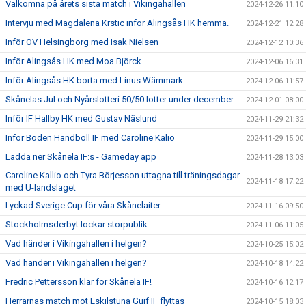
Välkomna på årets sista match i Vikingahallen
2024-12-26 11:10
Intervju med Magdalena Krstic inför Alingsås HK hemma.
2024-12-21 12:28
Inför OV Helsingborg med Isak Nielsen
2024-12-12 10:36
Inför Alingsås HK med Moa Björck
2024-12-06 16:31
Inför Alingsås HK borta med Linus Wärnmark
2024-12-06 11:57
Skånelas Jul och Nyårslotteri 50/50 lotter under december
2024-12-01 08:00
Inför IF Hallby HK med Gustav Näslund
2024-11-29 21:32
Inför Boden Handboll IF med Caroline Kalio
2024-11-29 15:00
Ladda ner Skånela IF:s - Gameday app
2024-11-28 13:03
Caroline Kallio och Tyra Börjesson uttagna till träningsdagar
2024-11-18 17:22
med U-landslaget
Lyckad Sverige Cup för våra Skånelaiter
2024-11-16 09:50
Stockholmsderbyt lockar storpublik
2024-11-06 11:05
Vad händer i Vikingahallen i helgen?
2024-10-25 15:02
Vad händer i Vikingahallen i helgen?
2024-10-18 14:22
Fredric Pettersson klar för Skånela IF!
2024-10-16 12:17
Herrarnas match mot Eskilstuna Guif IF flyttas
2024-10-15 18:03