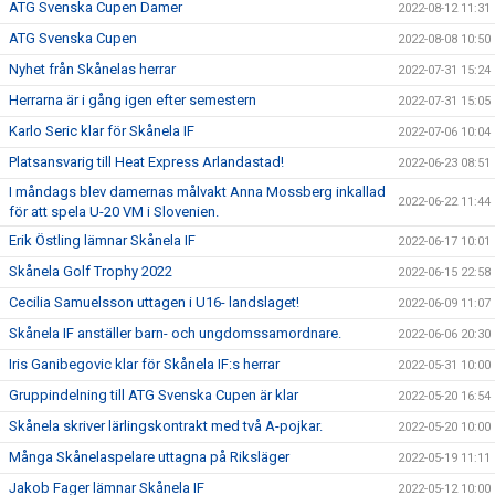
ATG Svenska Cupen Damer
2022-08-12 11:31
ATG Svenska Cupen
2022-08-08 10:50
Nyhet från Skånelas herrar
2022-07-31 15:24
Herrarna är i gång igen efter semestern
2022-07-31 15:05
Karlo Seric klar för Skånela IF
2022-07-06 10:04
Platsansvarig till Heat Express Arlandastad!
2022-06-23 08:51
I måndags blev damernas målvakt Anna Mossberg inkallad
2022-06-22 11:44
för att spela U-20 VM i Slovenien.
Erik Östling lämnar Skånela IF
2022-06-17 10:01
Skånela Golf Trophy 2022
2022-06-15 22:58
Cecilia Samuelsson uttagen i U16- landslaget!
2022-06-09 11:07
Skånela IF anställer barn- och ungdomssamordnare.
2022-06-06 20:30
Iris Ganibegovic klar för Skånela IF:s herrar
2022-05-31 10:00
Gruppindelning till ATG Svenska Cupen är klar
2022-05-20 16:54
Skånela skriver lärlingskontrakt med två A-pojkar.
2022-05-20 10:00
Många Skånelaspelare uttagna på Riksläger
2022-05-19 11:11
Jakob Fager lämnar Skånela IF
2022-05-12 10:00