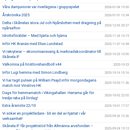
Våra damjuniorer var överlägsna i gruppspelet
2026-01-04 19:50
Årskrönika 2025
2026-01-01 15:34
Delta i Skånelas stora Jul och Nyårslotteri med dragning på
2025-12-05 20:27
nyårsafton
Idrottsförälder – Med hjärta och hjärna
2025-11-24 10:19
Inför HK Aranäs med Elias Lundstad
2025-11-07 16:58
Vi rekryterar – ekonomiansvarig & marknadskoordinator till
2025-10-25 10:05
Skånela IF
Välkomna på höstlovshandboll v44
2025-10-23
Inför Lugi hemma med Simon Lindberg
2025-10-16 10:16
Vi har tagit pulsen på William Psajd inför morgondagens
2025-10-03 11:36
match mot Vinslövs HK
Dags för hemmamatch i Vikingahallen. Herrarna går för
2025-10-02 22:02
tredje raka på lördag!
Extra årsmöte 22/10
2025-10-01 17:57
Vi söker en projektledare - bli en del av hjärtat i vår
2025-09-26 12:26
verksamhet!
Skånela IF får projektstöd från Allmänna arvsfonden –
2025-09-24 19:13