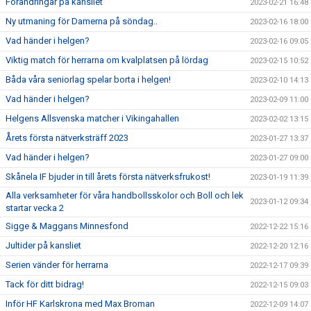
Förändringar på kansliet
2023-02-21 16:48
Ny utmaning för Damerna på söndag..
2023-02-16 18:00
Vad händer i helgen?
2023-02-16 09:05
Viktig match för herrarna om kvalplatsen på lördag
2023-02-15 10:52
Båda våra seniorlag spelar borta i helgen!
2023-02-10 14:13
Vad händer i helgen?
2023-02-09 11:00
Helgens Allsvenska matcher i Vikingahallen
2023-02-02 13:15
Årets första nätverksträff 2023
2023-01-27 13:37
Vad händer i helgen?
2023-01-27 09:00
Skånela IF bjuder in till årets första nätverksfrukost!
2023-01-19 11:39
Alla verksamheter för våra handbollsskolor och Boll och lek
2023-01-12 09:34
startar vecka 2
Sigge & Maggans Minnesfond
2022-12-22 15:16
Jultider på kansliet
2022-12-20 12:16
Serien vänder för herrarna
2022-12-17 09:39
Tack för ditt bidrag!
2022-12-15 09:03
Inför HF Karlskrona med Max Broman
2022-12-09 14:07