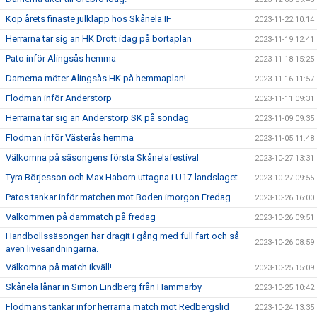
Köp årets finaste julklapp hos Skånela IF
2023-11-22 10:14
Herrarna tar sig an HK Drott idag på bortaplan
2023-11-19 12:41
Pato inför Alingsås hemma
2023-11-18 15:25
Damerna möter Alingsås HK på hemmaplan!
2023-11-16 11:57
Flodman inför Anderstorp
2023-11-11 09:31
Herrarna tar sig an Anderstorp SK på söndag
2023-11-09 09:35
Flodman inför Västerås hemma
2023-11-05 11:48
Välkomna på säsongens första Skånelafestival
2023-10-27 13:31
Tyra Börjesson och Max Haborn uttagna i U17-landslaget
2023-10-27 09:55
Patos tankar inför matchen mot Boden imorgon Fredag
2023-10-26 16:00
Välkommen på dammatch på fredag
2023-10-26 09:51
Handbollssäsongen har dragit i gång med full fart och så
2023-10-26 08:59
även livesändningarna.
Välkomna på match ikväll!
2023-10-25 15:09
Skånela lånar in Simon Lindberg från Hammarby
2023-10-25 10:42
Flodmans tankar inför herrarna match mot Redbergslid
2023-10-24 13:35