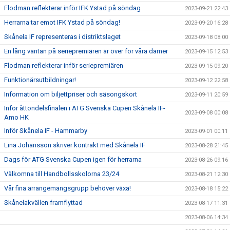
Flodman reflekterar inför IFK Ystad på söndag
2023-09-21 22:43
Herrarna tar emot IFK Ystad på söndag!
2023-09-20 16:28
Skånela IF representeras i distriktslaget
2023-09-18 08:00
En lång väntan på seriepremiären är över för våra damer
2023-09-15 12:53
Flodman reflekterar inför seriepremiären
2023-09-15 09:20
Funktionärsutbildningar!
2023-09-12 22:58
Information om biljettpriser och säsongskort
2023-09-11 20:59
Inför åttondelsfinalen i ATG Svenska Cupen Skånela IF-
2023-09-08 00:08
Amo HK
Inför Skånela IF - Hammarby
2023-09-01 00:11
Lina Johansson skriver kontrakt med Skånela IF
2023-08-28 21:45
Dags för ATG Svenska Cupen igen för herrarna
2023-08-26 09:16
Välkomna till Handbollsskolorna 23/24
2023-08-21 12:30
Vår fina arrangemangsgrupp behöver växa!
2023-08-18 15:22
Skånelakvällen framflyttad
2023-08-17 11:31
2023-08-06 14:34