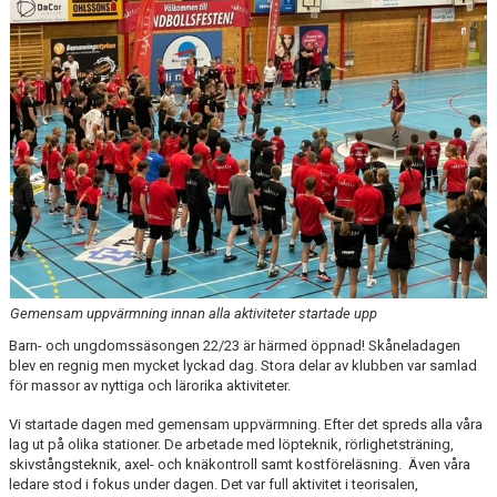
KALENDER
KONTAKT LAG
DOMARE/FUNKTIONÄRER
DOKUMENT
LÄNKAR
KORTPLANSSPELEN
Gemensam uppvärmning innan alla aktiviteter startade upp
Barn- och ungdomssäsongen 22/23 är härmed öppnad! Skåneladagen
blev en regnig men mycket lyckad dag. Stora delar av klubben var samlad
för massor av nyttiga och lärorika aktiviteter.
Vi startade dagen med gemensam uppvärmning. Efter det spreds alla våra
lag ut på olika stationer. De arbetade med löpteknik, rörlighetsträning,
skivstångsteknik, axel- och knäkontroll samt kostföreläsning. Även våra
ledare stod i fokus under dagen. Det var full aktivitet i teorisalen,