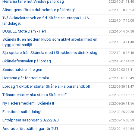
Herrarna tar emot Vinslöv på lördag
2022-10-21 11:48
Säsongens första dubbelmöte på lördag!
2022-10-18 13:23
Två Skånelaiter och en f.d. Skånelait uttagna i U16-
2022-10-17 12:08
landslaget
DUBBEL Möte Dam - Herr
2022-10-14 07:38
Skånela IF, en modern klubb som aktivt arbetar med en
2022-10-13 11:48
trygg idrottsmiljö
Sju spelare från Skånela med i Stockholms distriktslag
2022-10-10 16:48
Skånelafestivalen på lördag
2022-10-07 14:32
Seniormatcher i helgen
2022-10-03 16:41
Herrarna går för tredje raka
2022-10-01 19:49
Lördag 1 oktober startar Skånela IFs parahandboll
2022-09-30 11:47
Tränarmentorer ska stärka Skånela IF
2022-09-27 15:17
Ny Hedersmedlem i Skånela IF
2022-09-26 11:56
Funktionärsutbildning!
2022-09-25 22:38
Entrépriser säsongen 2022/2023
2022-09-15 08:59
Ändrade förutsättningar för TU1
2022-09-14 14:54