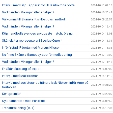
Intervju med Filip Tapper inför HF Karlskrona borta
2024-10-11 09:16
Vad händer i Vikingahallen i helgen?
2024-10-10 20:42
Välkomna till Skånela IF:s Höstlovshandboll.
2024-10-08 22:56
Vad händer i Vikingahallen i helgen?
2024-10-04 16:49
Köp handbollssveriges snyggaste matchtröja nu!
2024-10-04 13:08
Skånelaiter representerar i Sverige Cupen!
2024-10-04 11:34
Inför Ystad IF borta med Marcus Nilsson
2024-10-01 15:35
Nu finns Skånela Gameday-app för nedladdning
2024-09-27 17:00
Vad händer i Vikingahallen i helgen?
2024-09-27 11:45
En Skånelatalang på export
2024-09-26 09:00
Intervju med Max Broman
2024-09-24 11:16
Intervju med assisterande tränare Isak Nielsen inför Amo på
2024-09-19 21:29
bortaplan
Seriepremiär!
2024-09-13 20:09
Nytt samarbete med Parter.se
2024-09-06 08:50
Tränarutbildning (TU1)
2024-09-05 19:37