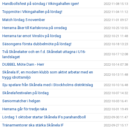
Handbollsfest på söndag i Vikingahallen igen!
2022-11-08 15:13
Toppmöte i Vikingahallen på lördag!
2022-11-04 11:12
Match lördag 5 november
2022-11-01 09:57
Herrarna åker till Karlskrona på onsdag
2022-10-25 10:55
Herrarna tar emot Vinslöv på lördag
2022-10-21 11:48
Säsongens första dubbelmöte på lördag!
2022-10-18 13:23
Två Skånelaiter och en f.d. Skånelait uttagna i U16-
2022-10-17 12:08
landslaget
DUBBEL Möte Dam - Herr
2022-10-14 07:38
Skånela IF, en modern klubb som aktivt arbetar med en
2022-10-13 11:48
trygg idrottsmiljö
Sju spelare från Skånela med i Stockholms distriktslag
2022-10-10 16:48
Skånelafestivalen på lördag
2022-10-07 14:32
Seniormatcher i helgen
2022-10-03 16:41
Herrarna går för tredje raka
2022-10-01 19:49
Lördag 1 oktober startar Skånela IFs parahandboll
2022-09-30 11:47
Tränarmentorer ska stärka Skånela IF
2022-09-27 15:17