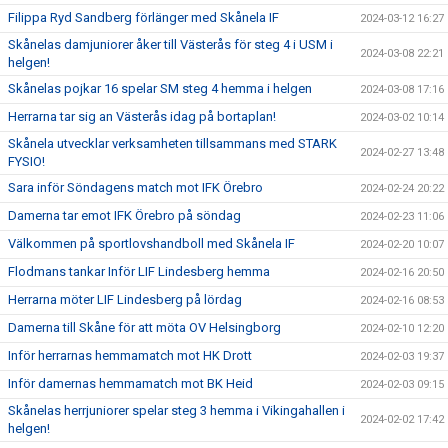
Filippa Ryd Sandberg förlänger med Skånela IF
2024-03-12 16:27
Skånelas damjuniorer åker till Västerås för steg 4 i USM i
2024-03-08 22:21
helgen!
Skånelas pojkar 16 spelar SM steg 4 hemma i helgen
2024-03-08 17:16
Herrarna tar sig an Västerås idag på bortaplan!
2024-03-02 10:14
Skånela utvecklar verksamheten tillsammans med STARK
2024-02-27 13:48
FYSIO!
Sara inför Söndagens match mot IFK Örebro
2024-02-24 20:22
Damerna tar emot IFK Örebro på söndag
2024-02-23 11:06
Välkommen på sportlovshandboll med Skånela IF
2024-02-20 10:07
Flodmans tankar Inför LIF Lindesberg hemma
2024-02-16 20:50
Herrarna möter LIF Lindesberg på lördag
2024-02-16 08:53
Damerna till Skåne för att möta OV Helsingborg
2024-02-10 12:20
Inför herrarnas hemmamatch mot HK Drott
2024-02-03 19:37
Inför damernas hemmamatch mot BK Heid
2024-02-03 09:15
Skånelas herrjuniorer spelar steg 3 hemma i Vikingahallen i
2024-02-02 17:42
helgen!