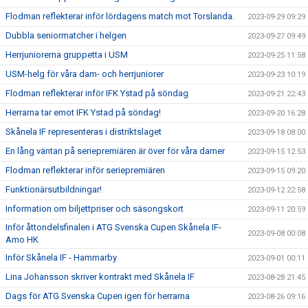
Flodman reflekterar inför lördagens match mot Torslanda.
2023-09-29 09:29
Dubbla seniormatcher i helgen
2023-09-27 09:49
Herrjuniorerna gruppetta i USM
2023-09-25 11:58
USM-helg för våra dam- och herrjuniorer
2023-09-23 10:19
Flodman reflekterar inför IFK Ystad på söndag
2023-09-21 22:43
Herrarna tar emot IFK Ystad på söndag!
2023-09-20 16:28
Skånela IF representeras i distriktslaget
2023-09-18 08:00
En lång väntan på seriepremiären är över för våra damer
2023-09-15 12:53
Flodman reflekterar inför seriepremiären
2023-09-15 09:20
Funktionärsutbildningar!
2023-09-12 22:58
Information om biljettpriser och säsongskort
2023-09-11 20:59
Inför åttondelsfinalen i ATG Svenska Cupen Skånela IF-
2023-09-08 00:08
Amo HK
Inför Skånela IF - Hammarby
2023-09-01 00:11
Lina Johansson skriver kontrakt med Skånela IF
2023-08-28 21:45
Dags för ATG Svenska Cupen igen för herrarna
2023-08-26 09:16