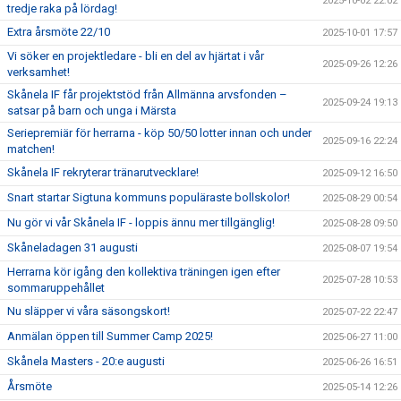
2025-10-02 22:02
tredje raka på lördag!
Extra årsmöte 22/10
2025-10-01 17:57
Vi söker en projektledare - bli en del av hjärtat i vår
2025-09-26 12:26
verksamhet!
Skånela IF får projektstöd från Allmänna arvsfonden –
2025-09-24 19:13
satsar på barn och unga i Märsta
Seriepremiär för herrarna - köp 50/50 lotter innan och under
2025-09-16 22:24
matchen!
Skånela IF rekryterar tränarutvecklare!
2025-09-12 16:50
Snart startar Sigtuna kommuns populäraste bollskolor!
2025-08-29 00:54
Nu gör vi vår Skånela IF - loppis ännu mer tillgänglig!
2025-08-28 09:50
Skåneladagen 31 augusti
2025-08-07 19:54
Herrarna kör igång den kollektiva träningen igen efter
2025-07-28 10:53
sommaruppehållet
Nu släpper vi våra säsongskort!
2025-07-22 22:47
Anmälan öppen till Summer Camp 2025!
2025-06-27 11:00
Skånela Masters - 20:e augusti
2025-06-26 16:51
Årsmöte
2025-05-14 12:26