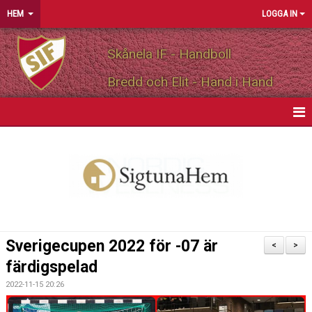
HEM
LOGGA IN
Skånela IF - Handboll
Bredd och Elit - Hand i Hand
HEM
NYHETER
OM FÖRENINGEN
MEDLEMSINFO
Sverigecupen 2022 för -07 är
<
>
PARTNERS
färdigspelad
2022-11-15 20:26
MATCHER