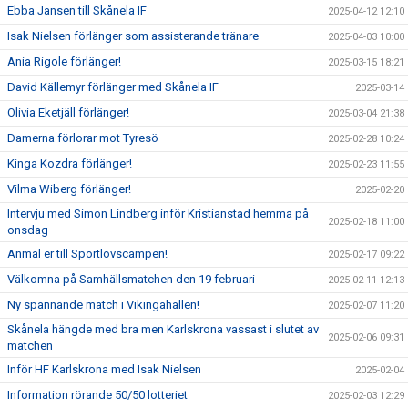
Ebba Jansen till Skånela IF
2025-04-12 12:10
Isak Nielsen förlänger som assisterande tränare
2025-04-03 10:00
Ania Rigole förlänger!
2025-03-15 18:21
David Källemyr förlänger med Skånela IF
2025-03-14
Olivia Eketjäll förlänger!
2025-03-04 21:38
Damerna förlorar mot Tyresö
2025-02-28 10:24
Kinga Kozdra förlänger!
2025-02-23 11:55
Vilma Wiberg förlänger!
2025-02-20
Intervju med Simon Lindberg inför Kristianstad hemma på
2025-02-18 11:00
onsdag
Anmäl er till Sportlovscampen!
2025-02-17 09:22
Välkomna på Samhällsmatchen den 19 februari
2025-02-11 12:13
Ny spännande match i Vikingahallen!
2025-02-07 11:20
Skånela hängde med bra men Karlskrona vassast i slutet av
2025-02-06 09:31
matchen
Inför HF Karlskrona med Isak Nielsen
2025-02-04
Information rörande 50/50 lotteriet
2025-02-03 12:29