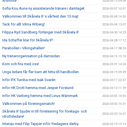
Årsmöte
2026-05-13 09:04
Sofia Kou Aune ny assisterande tränare i damlaget
2026-05-07 10:07
Välkommen till Skånela IF:s vårfest den 13 maj!
2026-05-04 14:05
Tack för allt Vilma Wiberg!
2026-05-04 13:07
Filippa Ryd Sandberg förlänger med Skånela IF
2026-04-30 14:29
Ida Schaffer klar för Skånela IF!
2026-04-28 17:12
Parabollen i Vikingahallen!
2026-04-17 08:59
Ny tränarorganisation på damsidan
2026-04-15 15:10
Kom och fira med oss!
2026-03-31 14:24
Unga ledare får fler barn att hitta till handbollen
2026-03-19 09:39
Inför IFK Tumba med Isak Svarèn
2026-03-17 22:37
Inför HK Drott hemma med Jesper Forslund
2026-03-13 11:39
Inför HK Varberg hemma med Linus Wärnmark
2026-03-05 14:05
Välkommen på föreningsmatch!
2026-03-05 10:31
Skånela IF bjuder in till föreläsning för företags- och
2026-02-23 16:51
idrottsledare!
Intervju med Filip Tapper inför fredagens derby
2026-02-19 15:14