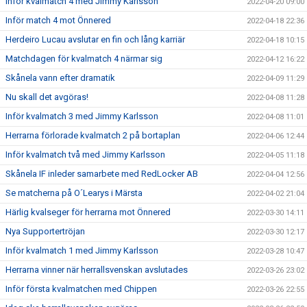
Inför kvalmatch 4 med Jimmy Karlsson
2022-04-20 09:00
Inför match 4 mot Önnered
2022-04-18 22:36
Herdeiro Lucau avslutar en fin och lång karriär
2022-04-18 10:15
Matchdagen för kvalmatch 4 närmar sig
2022-04-12 16:22
Skånela vann efter dramatik
2022-04-09 11:29
Nu skall det avgöras!
2022-04-08 11:28
Inför kvalmatch 3 med Jimmy Karlsson
2022-04-08 11:01
Herrarna förlorade kvalmatch 2 på bortaplan
2022-04-06 12:44
Inför kvalmatch två med Jimmy Karlsson
2022-04-05 11:18
Skånela IF inleder samarbete med RedLocker AB
2022-04-04 12:56
Se matcherna på O´Learys i Märsta
2022-04-02 21:04
Härlig kvalseger för herrarna mot Önnered
2022-03-30 14:11
Nya Supportertröjan
2022-03-30 12:17
Inför kvalmatch 1 med Jimmy Karlsson
2022-03-28 10:47
Herrarna vinner när herrallsvenskan avslutades
2022-03-26 23:02
Inför första kvalmatchen med Chippen
2022-03-26 22:55