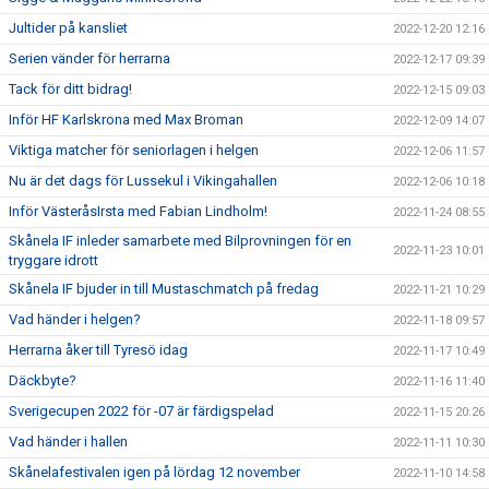
Jultider på kansliet
2022-12-20 12:16
Serien vänder för herrarna
2022-12-17 09:39
Tack för ditt bidrag!
2022-12-15 09:03
Inför HF Karlskrona med Max Broman
2022-12-09 14:07
Viktiga matcher för seniorlagen i helgen
2022-12-06 11:57
Nu är det dags för Lussekul i Vikingahallen
2022-12-06 10:18
Inför VästeråsIrsta med Fabian Lindholm!
2022-11-24 08:55
Skånela IF inleder samarbete med Bilprovningen för en
2022-11-23 10:01
tryggare idrott
Skånela IF bjuder in till Mustaschmatch på fredag
2022-11-21 10:29
Vad händer i helgen?
2022-11-18 09:57
Herrarna åker till Tyresö idag
2022-11-17 10:49
Däckbyte?
2022-11-16 11:40
Sverigecupen 2022 för -07 är färdigspelad
2022-11-15 20:26
Vad händer i hallen
2022-11-11 10:30
Skånelafestivalen igen på lördag 12 november
2022-11-10 14:58