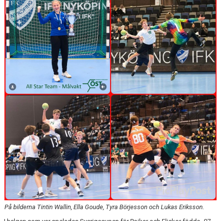
KALENDER
KONTAKT LAG
DOMARE/FUNKTIONÄRER
DOKUMENT
LÄNKAR
KORTPLANSSPELEN
På bilderna Tintin Wallin, Ella Goude, Tyra Börjesson och Lukas Eriksson.