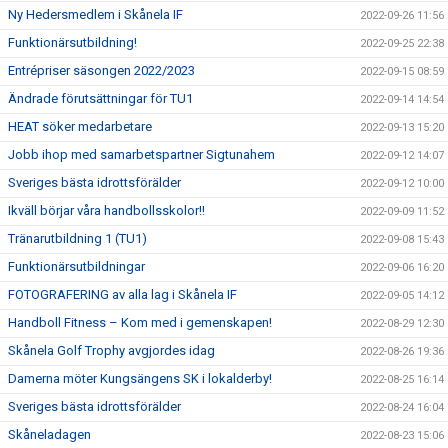
Ny Hedersmedlem i Skånela IF
2022-09-26 11:56
Funktionärsutbildning!
2022-09-25 22:38
Entrépriser säsongen 2022/2023
2022-09-15 08:59
Ändrade förutsättningar för TU1
2022-09-14 14:54
HEAT söker medarbetare
2022-09-13 15:20
Jobb ihop med samarbetspartner Sigtunahem
2022-09-12 14:07
Sveriges bästa idrottsförälder
2022-09-12 10:00
Ikväll börjar våra handbollsskolor!!
2022-09-09 11:52
Tränarutbildning 1 (TU1)
2022-09-08 15:43
Funktionärsutbildningar
2022-09-06 16:20
FOTOGRAFERING av alla lag i Skånela IF
2022-09-05 14:12
Handboll Fitness – Kom med i gemenskapen!
2022-08-29 12:30
Skånela Golf Trophy avgjordes idag
2022-08-26 19:36
Damerna möter Kungsängens SK i lokalderby!
2022-08-25 16:14
Sveriges bästa idrottsförälder
2022-08-24 16:04
Skåneladagen
2022-08-23 15:06