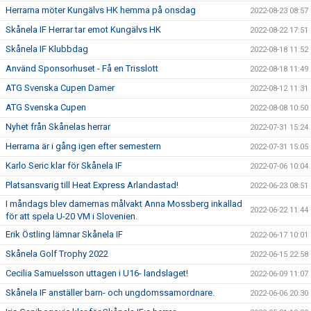
Herrarna möter Kungälvs HK hemma på onsdag
2022-08-23 08:57
Skånela IF Herrar tar emot Kungälvs HK
2022-08-22 17:51
Skånela IF Klubbdag
2022-08-18 11:52
Använd Sponsorhuset - Få en Trisslott
2022-08-18 11:49
ATG Svenska Cupen Damer
2022-08-12 11:31
ATG Svenska Cupen
2022-08-08 10:50
Nyhet från Skånelas herrar
2022-07-31 15:24
Herrarna är i gång igen efter semestern
2022-07-31 15:05
Karlo Seric klar för Skånela IF
2022-07-06 10:04
Platsansvarig till Heat Express Arlandastad!
2022-06-23 08:51
I måndags blev damernas målvakt Anna Mossberg inkallad
2022-06-22 11:44
för att spela U-20 VM i Slovenien.
Erik Östling lämnar Skånela IF
2022-06-17 10:01
Skånela Golf Trophy 2022
2022-06-15 22:58
Cecilia Samuelsson uttagen i U16- landslaget!
2022-06-09 11:07
Skånela IF anställer barn- och ungdomssamordnare.
2022-06-06 20:30