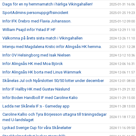
Dags för en ny hemmamatch i härliga Vikingahallen!
2025-01-31 16:06
SportAdmins personuppgiftsincident
2025-01-25 19:23
Inför IFK Örebro med Flavia Johansson.
2025-01-12 09:00
William Psajd inför Ystad IF HF
2024-12-29 11:10
Välkomna på årets sista match i Vikingahallen
2024-12-26 11:10
Intervju med Magdalena Krstic inför Alingsås HK hemma.
2024-12-21 12:28
Inför OV Helsingborg med Isak Nielsen
2024-12-12 10:36
Inför Alingsås HK med Moa Björck
2024-12-06 16:31
Inför Alingsås HK borta med Linus Wärnmark
2024-12-06 11:57
Skånelas Jul och Nyårslotteri 50/50 lotter under december
2024-12-01 08:00
Inför IF Hallby HK med Gustav Näslund
2024-11-29 21:32
Inför Boden Handboll IF med Caroline Kalio
2024-11-29 15:00
Ladda ner Skånela IF:s - Gameday app
2024-11-28 13:03
Caroline Kallio och Tyra Börjesson uttagna till träningsdagar
2024-11-18 17:22
med U-landslaget
Lyckad Sverige Cup för våra Skånelaiter
2024-11-16 09:50