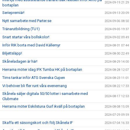
2024-09-19 21:29
bortaplan
Seriepremiär!
2024-09-13 20:09
Nytt samarbete med Parter.se
2024-09-06 08:50
Tränarutbildning (TU1)
2024-09-05 19:37
Snart startar våra bollskolor!
2024-09-02 09:49
Inför RIK borta med David Källemyr
2024-08-31 07:44
Biljettsläpp!
2024-08-30 22:49
Skåneladagen är här!
2024-08-29 14:00
Herrarna möter idag IFK Tumba HK på bortaplan
2024-08-28 12:07
Tims tankar inför ATG Svenska Cupen
2024-08-23 11:01
Vi behöver bli fler runt våra evenemang
2024-08-22 17:33
Skånela säljer digitala 50/50 lotter i samarbete med
2024-08-17 12:53
Clubmate
Herrarna möter Eskilstuna Guif ikväll på bortaplan
2024-08-08 15:09
2024-07-29 09:59
Skaffa ett säsongskort och följ Skånela IF
2024-07-04 16:33