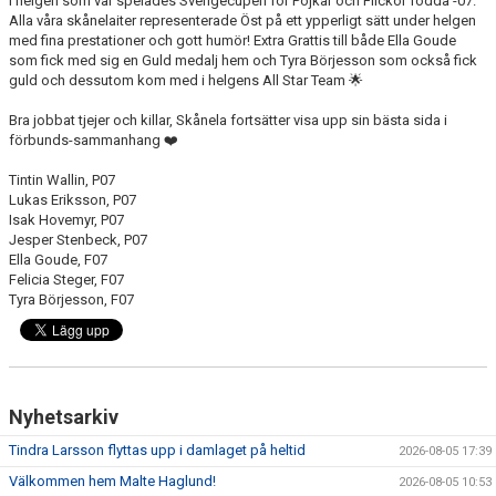
I helgen som var spelades Sverigecupen för Pojkar och Flickor födda -07.
Alla våra skånelaiter representerade Öst på ett ypperligt sätt under helgen
med fina prestationer och gott humör! Extra Grattis till både Ella Goude
som fick med sig en Guld medalj hem och Tyra Börjesson som också fick
guld och dessutom kom med i helgens All Star Team 🌟
Bra jobbat tjejer och killar, Skånela fortsätter visa upp sin bästa sida i
förbunds-sammanhang ❤️
Tintin Wallin, P07
Lukas Eriksson, P07
Isak Hovemyr, P07
Jesper Stenbeck, P07
Ella Goude, F07
Felicia Steger, F07
Tyra Börjesson, F07
Nyhetsarkiv
Tindra Larsson flyttas upp i damlaget på heltid
2026-08-05 17:39
Välkommen hem Malte Haglund!
2026-08-05 10:53