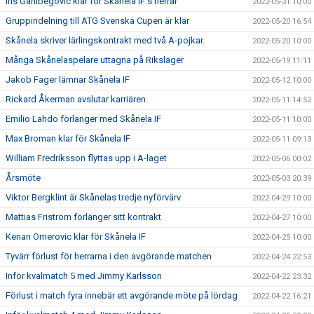
Iris Ganibegovic klar för Skånela IF:s herrar
2022-05-31 10:00
Gruppindelning till ATG Svenska Cupen är klar
2022-05-20 16:54
Skånela skriver lärlingskontrakt med två A-pojkar.
2022-05-20 10:00
Många Skånelaspelare uttagna på Riksläger
2022-05-19 11:11
Jakob Fager lämnar Skånela IF
2022-05-12 10:00
Rickard Åkerman avslutar karriären.
2022-05-11 14:52
Emilio Lahdo förlänger med Skånela IF
2022-05-11 10:00
Max Broman klar för Skånela IF
2022-05-11 09:13
William Fredriksson flyttas upp i A-laget
2022-05-06 00:02
Årsmöte
2022-05-03 20:39
Viktor Bergklint är Skånelas tredje nyförvärv
2022-04-29 10:00
Mattias Friström förlänger sitt kontrakt
2022-04-27 10:00
Kenan Omerovic klar för Skånela IF
2022-04-25 10:00
Tyvärr förlust för herrarna i den avgörande matchen
2022-04-24 22:53
Inför kvalmatch 5 med Jimmy Karlsson
2022-04-22 23:32
Förlust i match fyra innebär ett avgörande möte på lördag
2022-04-22 16:21