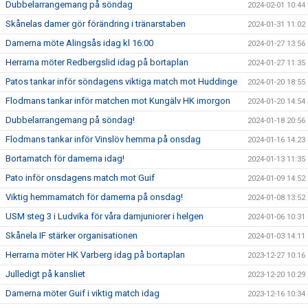
Dubbelarrangemang på söndag
2024-02-01 10:44
Skånelas damer gör förändring i tränarstaben
2024-01-31 11:02
Damerna möte Alingsås idag kl 16:00
2024-01-27 13:56
Herrarna möter Redbergslid idag på bortaplan
2024-01-27 11:35
Patos tankar inför söndagens viktiga match mot Huddinge
2024-01-20 18:55
Flodmans tankar inför matchen mot Kungälv HK imorgon
2024-01-20 14:54
Dubbelarrangemang på söndag!
2024-01-18 20:56
Flodmans tankar inför Vinslöv hemma på onsdag
2024-01-16 14:23
Bortamatch för damerna idag!
2024-01-13 11:35
Pato inför onsdagens match mot Guif
2024-01-09 14:52
Viktig hemmamatch för damerna på onsdag!
2024-01-08 13:52
USM steg 3 i Ludvika för våra damjuniorer i helgen
2024-01-06 10:31
Skånela IF stärker organisationen
2024-01-03 14:11
Herrarna möter HK Varberg idag på bortaplan
2023-12-27 10:16
Julledigt på kansliet
2023-12-20 10:29
Damerna möter Guif i viktig match idag
2023-12-16 10:34