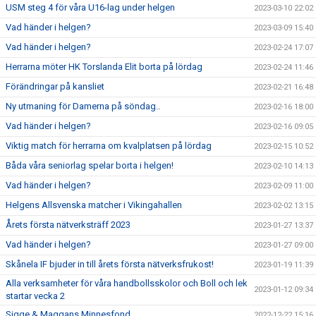
USM steg 4 för våra U16-lag under helgen
2023-03-10 22:02
Vad händer i helgen?
2023-03-09 15:40
Vad händer i helgen?
2023-02-24 17:07
Herrarna möter HK Torslanda Elit borta på lördag
2023-02-24 11:46
Förändringar på kansliet
2023-02-21 16:48
Ny utmaning för Damerna på söndag..
2023-02-16 18:00
Vad händer i helgen?
2023-02-16 09:05
Viktig match för herrarna om kvalplatsen på lördag
2023-02-15 10:52
Båda våra seniorlag spelar borta i helgen!
2023-02-10 14:13
Vad händer i helgen?
2023-02-09 11:00
Helgens Allsvenska matcher i Vikingahallen
2023-02-02 13:15
Årets första nätverksträff 2023
2023-01-27 13:37
Vad händer i helgen?
2023-01-27 09:00
Skånela IF bjuder in till årets första nätverksfrukost!
2023-01-19 11:39
Alla verksamheter för våra handbollsskolor och Boll och lek
2023-01-12 09:34
startar vecka 2
Sigge & Maggans Minnesfond
2022-12-22 15:16