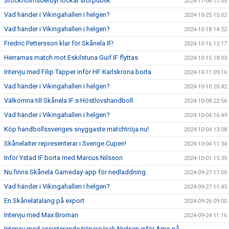
Stockholmsderbyt lockar storpublik
2024-11-06 11:05
Vad händer i Vikingahallen i helgen?
2024-10-25 15:02
Vad händer i Vikingahallen i helgen?
2024-10-18 14:22
Fredric Pettersson klar för Skånela IF!
2024-10-16 12:17
Herrarnas match mot Eskilstuna Guif IF flyttas
2024-10-15 18:03
Intervju med Filip Tapper inför HF Karlskrona borta
2024-10-11 09:16
Vad händer i Vikingahallen i helgen?
2024-10-10 20:42
Välkomna till Skånela IF:s Höstlovshandboll.
2024-10-08 22:56
Vad händer i Vikingahallen i helgen?
2024-10-04 16:49
Köp handbollssveriges snyggaste matchtröja nu!
2024-10-04 13:08
Skånelaiter representerar i Sverige Cupen!
2024-10-04 11:34
Inför Ystad IF borta med Marcus Nilsson
2024-10-01 15:35
Nu finns Skånela Gameday-app för nedladdning
2024-09-27 17:00
Vad händer i Vikingahallen i helgen?
2024-09-27 11:45
En Skånelatalang på export
2024-09-26 09:00
Intervju med Max Broman
2024-09-24 11:16
Intervju med assisterande tränare Isak Nielsen inför Amo på