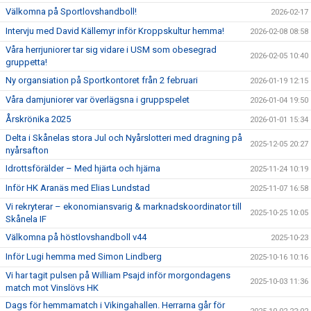
Välkomna på Sportlovshandboll!
2026-02-17
Intervju med David Källemyr inför Kroppskultur hemma!
2026-02-08 08:58
Våra herrjuniorer tar sig vidare i USM som obesegrad
2026-02-05 10:40
gruppetta!
Ny organsiation på Sportkontoret från 2 februari
2026-01-19 12:15
Våra damjuniorer var överlägsna i gruppspelet
2026-01-04 19:50
Årskrönika 2025
2026-01-01 15:34
Delta i Skånelas stora Jul och Nyårslotteri med dragning på
2025-12-05 20:27
nyårsafton
Idrottsförälder – Med hjärta och hjärna
2025-11-24 10:19
Inför HK Aranäs med Elias Lundstad
2025-11-07 16:58
Vi rekryterar – ekonomiansvarig & marknadskoordinator till
2025-10-25 10:05
Skånela IF
Välkomna på höstlovshandboll v44
2025-10-23
Inför Lugi hemma med Simon Lindberg
2025-10-16 10:16
Vi har tagit pulsen på William Psajd inför morgondagens
2025-10-03 11:36
match mot Vinslövs HK
Dags för hemmamatch i Vikingahallen. Herrarna går för