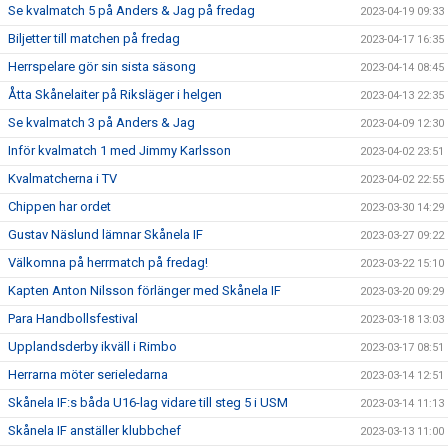
Se kvalmatch 5 på Anders & Jag på fredag
2023-04-19 09:33
Biljetter till matchen på fredag
2023-04-17 16:35
Herrspelare gör sin sista säsong
2023-04-14 08:45
Åtta Skånelaiter på Riksläger i helgen
2023-04-13 22:35
Se kvalmatch 3 på Anders & Jag
2023-04-09 12:30
Inför kvalmatch 1 med Jimmy Karlsson
2023-04-02 23:51
Kvalmatcherna i TV
2023-04-02 22:55
Chippen har ordet
2023-03-30 14:29
Gustav Näslund lämnar Skånela IF
2023-03-27 09:22
Välkomna på herrmatch på fredag!
2023-03-22 15:10
Kapten Anton Nilsson förlänger med Skånela IF
2023-03-20 09:29
Para Handbollsfestival
2023-03-18 13:03
Upplandsderby ikväll i Rimbo
2023-03-17 08:51
Herrarna möter serieledarna
2023-03-14 12:51
Skånela IF:s båda U16-lag vidare till steg 5 i USM
2023-03-14 11:13
Skånela IF anställer klubbchef
2023-03-13 11:00