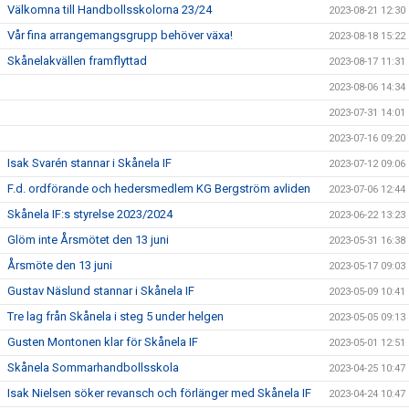
Välkomna till Handbollsskolorna 23/24
2023-08-21 12:30
Vår fina arrangemangsgrupp behöver växa!
2023-08-18 15:22
Skånelakvällen framflyttad
2023-08-17 11:31
2023-08-06 14:34
2023-07-31 14:01
2023-07-16 09:20
Isak Svarén stannar i Skånela IF
2023-07-12 09:06
F.d. ordförande och hedersmedlem KG Bergström avliden
2023-07-06 12:44
Skånela IF:s styrelse 2023/2024
2023-06-22 13:23
Glöm inte Årsmötet den 13 juni
2023-05-31 16:38
Årsmöte den 13 juni
2023-05-17 09:03
Gustav Näslund stannar i Skånela IF
2023-05-09 10:41
Tre lag från Skånela i steg 5 under helgen
2023-05-05 09:13
Gusten Montonen klar för Skånela IF
2023-05-01 12:51
Skånela Sommarhandbollsskola
2023-04-25 10:47
Isak Nielsen söker revansch och förlänger med Skånela IF
2023-04-24 10:47