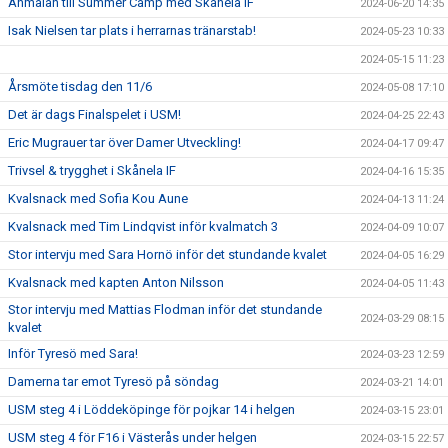
Anmälan till Summer Camp med Skånela IF
2024-06-20 14:35
Isak Nielsen tar plats i herrarnas tränarstab!
2024-05-23 10:33
2024-05-15 11:23
Årsmöte tisdag den 11/6
2024-05-08 17:10
Det är dags Finalspelet i USM!
2024-04-25 22:43
Eric Mugrauer tar över Damer Utveckling!
2024-04-17 09:47
Trivsel & trygghet i Skånela IF
2024-04-16 15:35
Kvalsnack med Sofia Kou Aune
2024-04-13 11:24
Kvalsnack med Tim Lindqvist inför kvalmatch 3
2024-04-09 10:07
Stor intervju med Sara Hornö inför det stundande kvalet
2024-04-05 16:29
Kvalsnack med kapten Anton Nilsson
2024-04-05 11:43
Stor intervju med Mattias Flodman inför det stundande
2024-03-29 08:15
kvalet
Inför Tyresö med Sara!
2024-03-23 12:59
Damerna tar emot Tyresö på söndag
2024-03-21 14:01
USM steg 4 i Löddeköpinge för pojkar 14 i helgen
2024-03-15 23:01
USM steg 4 för F16 i Västerås under helgen
2024-03-15 22:57