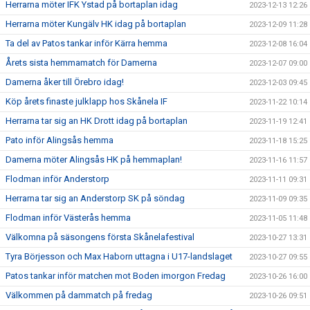
Herrarna möter IFK Ystad på bortaplan idag
2023-12-13 12:26
Herrarna möter Kungälv HK idag på bortaplan
2023-12-09 11:28
Ta del av Patos tankar inför Kärra hemma
2023-12-08 16:04
Årets sista hemmamatch för Damerna
2023-12-07 09:00
Damerna åker till Örebro idag!
2023-12-03 09:45
Köp årets finaste julklapp hos Skånela IF
2023-11-22 10:14
Herrarna tar sig an HK Drott idag på bortaplan
2023-11-19 12:41
Pato inför Alingsås hemma
2023-11-18 15:25
Damerna möter Alingsås HK på hemmaplan!
2023-11-16 11:57
Flodman inför Anderstorp
2023-11-11 09:31
Herrarna tar sig an Anderstorp SK på söndag
2023-11-09 09:35
Flodman inför Västerås hemma
2023-11-05 11:48
Välkomna på säsongens första Skånelafestival
2023-10-27 13:31
Tyra Börjesson och Max Haborn uttagna i U17-landslaget
2023-10-27 09:55
Patos tankar inför matchen mot Boden imorgon Fredag
2023-10-26 16:00
Välkommen på dammatch på fredag
2023-10-26 09:51