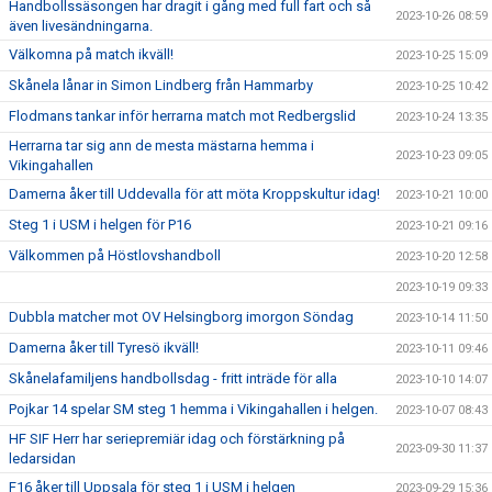
Handbollssäsongen har dragit i gång med full fart och så
2023-10-26 08:59
även livesändningarna.
Välkomna på match ikväll!
2023-10-25 15:09
Skånela lånar in Simon Lindberg från Hammarby
2023-10-25 10:42
Flodmans tankar inför herrarna match mot Redbergslid
2023-10-24 13:35
Herrarna tar sig ann de mesta mästarna hemma i
2023-10-23 09:05
Vikingahallen
Damerna åker till Uddevalla för att möta Kroppskultur idag!
2023-10-21 10:00
Steg 1 i USM i helgen för P16
2023-10-21 09:16
Välkommen på Höstlovshandboll
2023-10-20 12:58
2023-10-19 09:33
Dubbla matcher mot OV Helsingborg imorgon Söndag
2023-10-14 11:50
Damerna åker till Tyresö ikväll!
2023-10-11 09:46
Skånelafamiljens handbollsdag - fritt inträde för alla
2023-10-10 14:07
Pojkar 14 spelar SM steg 1 hemma i Vikingahallen i helgen.
2023-10-07 08:43
HF SIF Herr har seriepremiär idag och förstärkning på
2023-09-30 11:37
ledarsidan
F16 åker till Uppsala för steg 1 i USM i helgen
2023-09-29 15:36