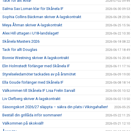
Tack för allt Ania!
2026-07-02 09:44
Salma Sax Loman klar för Skånela IF
2026-06-30 09:53
Sophia Collins Bäckman skriver A-lagskontrakt
2026-06-28 23:06
Meya Åhman skriver A-lagskontrakt
2026-06-25 15:56
Alex Hill uttagen i U18-landslaget!
2026-06-22 10:30
Skånela Masters 2026
2026-06-18 08:22
Tack för allt Douglas
2026-06-17 18:49
Bonnie Westning skriver A-lagskontrakt
2026-06-16 20:40
Elin Holmstedt förlänger med Skånela IF
2026-06-11 17:16
Styrelseledamöter tackades av på årsmötet
2026-06-09 19:00
Ella Goude förlänger med Skånela IF
2026-06-08 18:14
Välkommen till Skånela IF Lisa Frelin Sarvall
2026-06-05 10:52
Liv Clefberg skriver A-lagskontrakt
2026-06-02 13:50
Säsongskort 2026/27 släppta – säkra din plats i Vikingahallen!
2026-05-25
Beställ din grillåda inför sommaren!
2026-05-22 11:25
Välkommen på skokväll!
2026-05-21 12:10