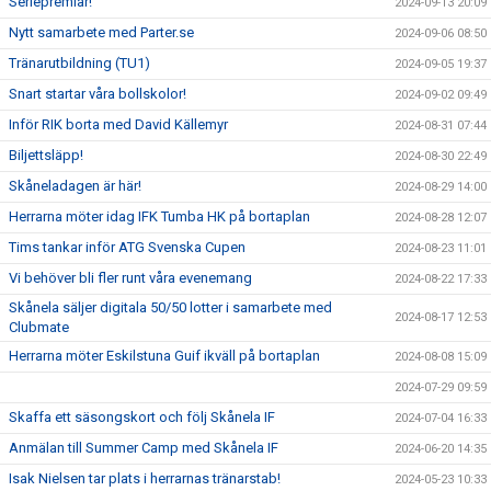
Seriepremiär!
2024-09-13 20:09
Nytt samarbete med Parter.se
2024-09-06 08:50
Tränarutbildning (TU1)
2024-09-05 19:37
Snart startar våra bollskolor!
2024-09-02 09:49
Inför RIK borta med David Källemyr
2024-08-31 07:44
Biljettsläpp!
2024-08-30 22:49
Skåneladagen är här!
2024-08-29 14:00
Herrarna möter idag IFK Tumba HK på bortaplan
2024-08-28 12:07
Tims tankar inför ATG Svenska Cupen
2024-08-23 11:01
Vi behöver bli fler runt våra evenemang
2024-08-22 17:33
Skånela säljer digitala 50/50 lotter i samarbete med
2024-08-17 12:53
Clubmate
Herrarna möter Eskilstuna Guif ikväll på bortaplan
2024-08-08 15:09
2024-07-29 09:59
Skaffa ett säsongskort och följ Skånela IF
2024-07-04 16:33
Anmälan till Summer Camp med Skånela IF
2024-06-20 14:35
Isak Nielsen tar plats i herrarnas tränarstab!
2024-05-23 10:33