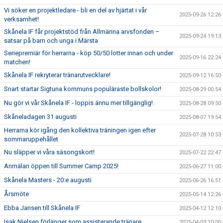
Vi söker en projektledare - bli en del av hjärtat i vår
2025-09-26 12:26
verksamhet!
Skånela IF får projektstöd från Allmänna arvsfonden –
2025-09-24 19:13
satsar på barn och unga i Märsta
Seriepremiär för herrarna - köp 50/50 lotter innan och under
2025-09-16 22:24
matchen!
Skånela IF rekryterar tränarutvecklare!
2025-09-12 16:50
Snart startar Sigtuna kommuns populäraste bollskolor!
2025-08-29 00:54
Nu gör vi vår Skånela IF - loppis ännu mer tillgänglig!
2025-08-28 09:50
Skåneladagen 31 augusti
2025-08-07 19:54
Herrarna kör igång den kollektiva träningen igen efter
2025-07-28 10:53
sommaruppehållet
Nu släpper vi våra säsongskort!
2025-07-22 22:47
Anmälan öppen till Summer Camp 2025!
2025-06-27 11:00
Skånela Masters - 20:e augusti
2025-06-26 16:51
Årsmöte
2025-05-14 12:26
Ebba Jansen till Skånela IF
2025-04-12 12:10
Isak Nielsen förlänger som assisterande tränare
2025-04-03 10:00