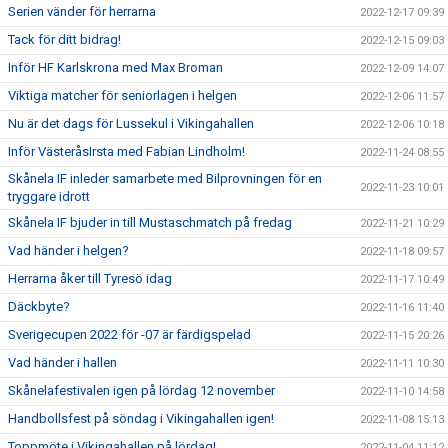
Serien vänder för herrarna
2022-12-17 09:39
Tack för ditt bidrag!
2022-12-15 09:03
Inför HF Karlskrona med Max Broman
2022-12-09 14:07
Viktiga matcher för seniorlagen i helgen
2022-12-06 11:57
Nu är det dags för Lussekul i Vikingahallen
2022-12-06 10:18
Inför VästeråsIrsta med Fabian Lindholm!
2022-11-24 08:55
Skånela IF inleder samarbete med Bilprovningen för en
2022-11-23 10:01
tryggare idrott
Skånela IF bjuder in till Mustaschmatch på fredag
2022-11-21 10:29
Vad händer i helgen?
2022-11-18 09:57
Herrarna åker till Tyresö idag
2022-11-17 10:49
Däckbyte?
2022-11-16 11:40
Sverigecupen 2022 för -07 är färdigspelad
2022-11-15 20:26
Vad händer i hallen
2022-11-11 10:30
Skånelafestivalen igen på lördag 12 november
2022-11-10 14:58
Handbollsfest på söndag i Vikingahallen igen!
2022-11-08 15:13
Toppmöte i Vikingahallen på lördag!
2022-11-04 11:12