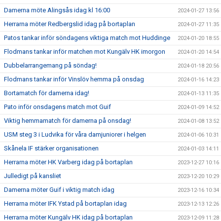
Damerna möte Alingsås idag kl 16:00
2024-01-27 13:56
Herrarna möter Redbergslid idag på bortaplan
2024-01-27 11:35
Patos tankar inför söndagens viktiga match mot Huddinge
2024-01-20 18:55
Flodmans tankar inför matchen mot Kungälv HK imorgon
2024-01-20 14:54
Dubbelarrangemang på söndag!
2024-01-18 20:56
Flodmans tankar inför Vinslöv hemma på onsdag
2024-01-16 14:23
Bortamatch för damerna idag!
2024-01-13 11:35
Pato inför onsdagens match mot Guif
2024-01-09 14:52
Viktig hemmamatch för damerna på onsdag!
2024-01-08 13:52
USM steg 3 i Ludvika för våra damjuniorer i helgen
2024-01-06 10:31
Skånela IF stärker organisationen
2024-01-03 14:11
Herrarna möter HK Varberg idag på bortaplan
2023-12-27 10:16
Julledigt på kansliet
2023-12-20 10:29
Damerna möter Guif i viktig match idag
2023-12-16 10:34
Herrarna möter IFK Ystad på bortaplan idag
2023-12-13 12:26
Herrarna möter Kungälv HK idag på bortaplan
2023-12-09 11:28