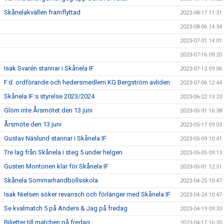
Skånelakvällen framflyttad
2023-08-17 11:31
2023-08-06 14:34
2023-07-31 14:01
2023-07-16 09:20
Isak Svarén stannar i Skånela IF
2023-07-12 09:06
F.d. ordförande och hedersmedlem KG Bergström avliden
2023-07-06 12:44
Skånela IF:s styrelse 2023/2024
2023-06-22 13:23
Glöm inte Årsmötet den 13 juni
2023-05-31 16:38
Årsmöte den 13 juni
2023-05-17 09:03
Gustav Näslund stannar i Skånela IF
2023-05-09 10:41
Tre lag från Skånela i steg 5 under helgen
2023-05-05 09:13
Gusten Montonen klar för Skånela IF
2023-05-01 12:51
Skånela Sommarhandbollsskola
2023-04-25 10:47
Isak Nielsen söker revansch och förlänger med Skånela IF
2023-04-24 10:47
Se kvalmatch 5 på Anders & Jag på fredag
2023-04-19 09:33
Biljetter till matchen på fredag
2023-04-17 16:35