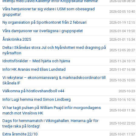
Intervju med David Källemyr inför Kroppskultur hemma!
2026-02-08 08:58
Våra herrjuniorer tar sig vidare i USM som obesegrad
2026-02-05 10:40
gruppetta!
Ny organsiation på Sportkontoret från 2 februari
2026-01-19 12:15
Våra damjuniorer var överlägsna i gruppspelet
2026-01-04 19:50
Årskrönika 2025
2026-01-01 15:34
Delta i Skånelas stora Jul och Nyårslotteri med dragning på
2025-12-05 20:27
nyårsafton
Idrottsförälder – Med hjärta och hjärna
2025-11-24 10:19
Inför HK Aranäs med Elias Lundstad
2025-11-07 16:58
Vi rekryterar – ekonomiansvarig & marknadskoordinator till
2025-10-25 10:05
Skånela IF
Välkomna på höstlovshandboll v44
2025-10-23
Inför Lugi hemma med Simon Lindberg
2025-10-16 10:16
Vi har tagit pulsen på William Psajd inför morgondagens
2025-10-03 11:36
match mot Vinslövs HK
Dags för hemmamatch i Vikingahallen. Herrarna går för
2025-10-02 22:02
tredje raka på lördag!
Extra årsmöte 22/10
2025-10-01 17:57