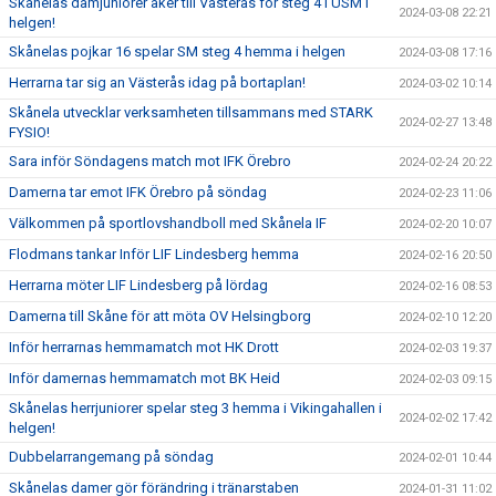
Skånelas damjuniorer åker till Västerås för steg 4 i USM i
2024-03-08 22:21
helgen!
Skånelas pojkar 16 spelar SM steg 4 hemma i helgen
2024-03-08 17:16
Herrarna tar sig an Västerås idag på bortaplan!
2024-03-02 10:14
Skånela utvecklar verksamheten tillsammans med STARK
2024-02-27 13:48
FYSIO!
Sara inför Söndagens match mot IFK Örebro
2024-02-24 20:22
Damerna tar emot IFK Örebro på söndag
2024-02-23 11:06
Välkommen på sportlovshandboll med Skånela IF
2024-02-20 10:07
Flodmans tankar Inför LIF Lindesberg hemma
2024-02-16 20:50
Herrarna möter LIF Lindesberg på lördag
2024-02-16 08:53
Damerna till Skåne för att möta OV Helsingborg
2024-02-10 12:20
Inför herrarnas hemmamatch mot HK Drott
2024-02-03 19:37
Inför damernas hemmamatch mot BK Heid
2024-02-03 09:15
Skånelas herrjuniorer spelar steg 3 hemma i Vikingahallen i
2024-02-02 17:42
helgen!
Dubbelarrangemang på söndag
2024-02-01 10:44
Skånelas damer gör förändring i tränarstaben
2024-01-31 11:02