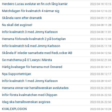
Herdeiro Lucau avslutar en fin och lång karriär
2022-04-18 10:15
Matchdagen för kvalmatch 4 närmar sig
2022-04-12 16:22
Skånela vann efter dramatik
2022-04-09 11:29
Nu skall det avgöras!
2022-04-08 11:28
Inför kvalmatch 3 med Jimmy Karlsson
2022-04-08 11:01
Herrarna förlorade kvalmatch 2 på bortaplan
2022-04-06 12:44
Inför kvalmatch två med Jimmy Karlsson
2022-04-05 11:18
Skånela IF inleder samarbete med RedLocker AB
2022-04-04 12:56
Se matcherna på O´Learys i Märsta
2022-04-02 21:04
Härlig kvalseger för herrarna mot Önnered
2022-03-30 14:11
Nya Supportertröjan
2022-03-30 12:17
Inför kvalmatch 1 med Jimmy Karlsson
2022-03-28 10:47
Herrarna vinner när herrallsvenskan avslutades
2022-03-26 23:02
Inför första kvalmatchen med Chippen
2022-03-26 22:55
Idag ska herrallsvenskan avgöras
2022-03-26 22:50
KVALEXPLOSION
2022-03-24 13:24