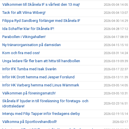
Välkommen till Skånela IF:s vårfest den 13 maj!
2026-05-04 14:05
Tack för allt Vilma Wiberg!
2026-05-04 13:07
Filippa Ryd Sandberg förlänger med Skånela IF
2026-04-30 14:29
Ida Schaffer klar för Skånela IF!
2026-04-28 17:12
Parabollen i Vikingahallen!
2026-04-17 08:59
Ny tränarorganisation på damsidan
2026-04-15 15:10
Kom och fira med oss!
2026-03-31 14:24
Unga ledare får fler barn att hitta till handbollen
2026-03-19 09:39
Inför IFK Tumba med Isak Svarèn
2026-03-17 22:37
Inför HK Drott hemma med Jesper Forslund
2026-03-13 11:39
Inför HK Varberg hemma med Linus Wärnmark
2026-03-05 14:05
Välkommen på föreningsmatch!
2026-03-05 10:31
Skånela IF bjuder in till föreläsning för företags- och
2026-02-23 16:51
idrottsledare!
Intervju med Filip Tapper inför fredagens derby
2026-02-19 15:14
Välkomna på Sportlovshandboll!
2026-02-17