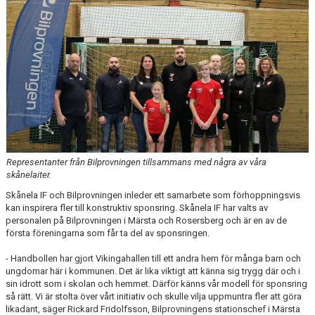
KALENDER
KONTAKT LAG
DOMARE/FUNKTIONÄRER
DOKUMENT
LÄNKAR
Representanter från Bilprovningen tillsammans med några av våra
KORTPLANSSPELEN
skånelaiter.
Skånela IF och Bilprovningen inleder ett samarbete som förhoppningsvis
kan inspirera fler till konstruktiv sponsring. Skånela IF har valts av
personalen på Bilprovningen i Märsta och Rosersberg och är en av de
första föreningarna som får ta del av sponsringen.
- Handbollen har gjort Vikingahallen till ett andra hem för många barn och
ungdomar här i kommunen. Det är lika viktigt att känna sig trygg där och i
sin idrott som i skolan och hemmet. Därför känns vår modell för sponsring
så rätt. Vi är stolta över vårt initiativ och skulle vilja uppmuntra fler att göra
likadant, säger Rickard Fridolfsson, Bilprovningens stationschef i Märsta