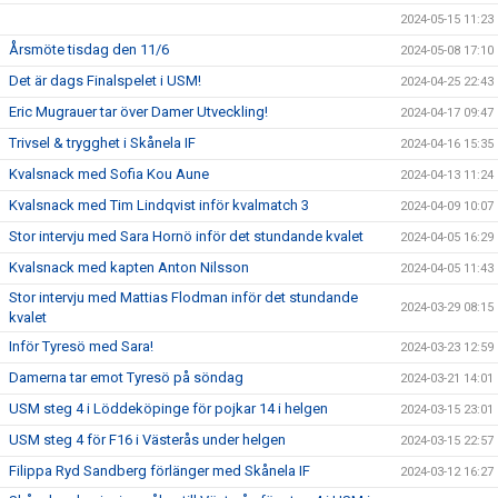
2024-05-15 11:23
Årsmöte tisdag den 11/6
2024-05-08 17:10
Det är dags Finalspelet i USM!
2024-04-25 22:43
Eric Mugrauer tar över Damer Utveckling!
2024-04-17 09:47
Trivsel & trygghet i Skånela IF
2024-04-16 15:35
Kvalsnack med Sofia Kou Aune
2024-04-13 11:24
Kvalsnack med Tim Lindqvist inför kvalmatch 3
2024-04-09 10:07
Stor intervju med Sara Hornö inför det stundande kvalet
2024-04-05 16:29
Kvalsnack med kapten Anton Nilsson
2024-04-05 11:43
Stor intervju med Mattias Flodman inför det stundande
2024-03-29 08:15
kvalet
Inför Tyresö med Sara!
2024-03-23 12:59
Damerna tar emot Tyresö på söndag
2024-03-21 14:01
USM steg 4 i Löddeköpinge för pojkar 14 i helgen
2024-03-15 23:01
USM steg 4 för F16 i Västerås under helgen
2024-03-15 22:57
Filippa Ryd Sandberg förlänger med Skånela IF
2024-03-12 16:27