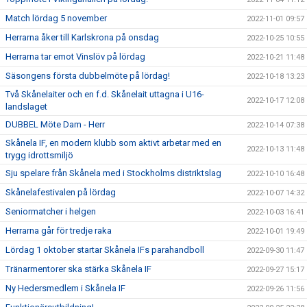
Match lördag 5 november
2022-11-01 09:57
Herrarna åker till Karlskrona på onsdag
2022-10-25 10:55
Herrarna tar emot Vinslöv på lördag
2022-10-21 11:48
Säsongens första dubbelmöte på lördag!
2022-10-18 13:23
Två Skånelaiter och en f.d. Skånelait uttagna i U16-
2022-10-17 12:08
landslaget
DUBBEL Möte Dam - Herr
2022-10-14 07:38
Skånela IF, en modern klubb som aktivt arbetar med en
2022-10-13 11:48
trygg idrottsmiljö
Sju spelare från Skånela med i Stockholms distriktslag
2022-10-10 16:48
Skånelafestivalen på lördag
2022-10-07 14:32
Seniormatcher i helgen
2022-10-03 16:41
Herrarna går för tredje raka
2022-10-01 19:49
Lördag 1 oktober startar Skånela IFs parahandboll
2022-09-30 11:47
Tränarmentorer ska stärka Skånela IF
2022-09-27 15:17
Ny Hedersmedlem i Skånela IF
2022-09-26 11:56