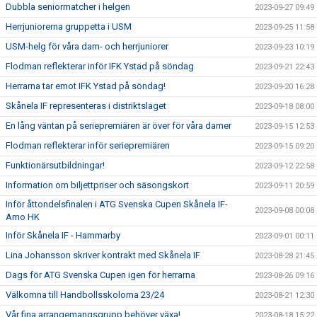
Dubbla seniormatcher i helgen
2023-09-27 09:49
Herrjuniorerna gruppetta i USM
2023-09-25 11:58
USM-helg för våra dam- och herrjuniorer
2023-09-23 10:19
Flodman reflekterar inför IFK Ystad på söndag
2023-09-21 22:43
Herrarna tar emot IFK Ystad på söndag!
2023-09-20 16:28
Skånela IF representeras i distriktslaget
2023-09-18 08:00
En lång väntan på seriepremiären är över för våra damer
2023-09-15 12:53
Flodman reflekterar inför seriepremiären
2023-09-15 09:20
Funktionärsutbildningar!
2023-09-12 22:58
Information om biljettpriser och säsongskort
2023-09-11 20:59
Inför åttondelsfinalen i ATG Svenska Cupen Skånela IF-
2023-09-08 00:08
Amo HK
Inför Skånela IF - Hammarby
2023-09-01 00:11
Lina Johansson skriver kontrakt med Skånela IF
2023-08-28 21:45
Dags för ATG Svenska Cupen igen för herrarna
2023-08-26 09:16
Välkomna till Handbollsskolorna 23/24
2023-08-21 12:30
Vår fina arrangemangsgrupp behöver växa!
2023-08-18 15:22