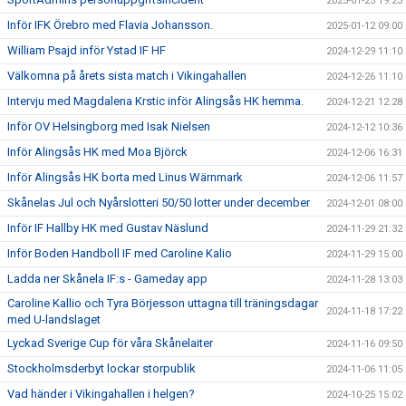
2025-01-25 19:23
Inför IFK Örebro med Flavia Johansson.
2025-01-12 09:00
William Psajd inför Ystad IF HF
2024-12-29 11:10
Välkomna på årets sista match i Vikingahallen
2024-12-26 11:10
Intervju med Magdalena Krstic inför Alingsås HK hemma.
2024-12-21 12:28
Inför OV Helsingborg med Isak Nielsen
2024-12-12 10:36
Inför Alingsås HK med Moa Björck
2024-12-06 16:31
Inför Alingsås HK borta med Linus Wärnmark
2024-12-06 11:57
Skånelas Jul och Nyårslotteri 50/50 lotter under december
2024-12-01 08:00
Inför IF Hallby HK med Gustav Näslund
2024-11-29 21:32
Inför Boden Handboll IF med Caroline Kalio
2024-11-29 15:00
Ladda ner Skånela IF:s - Gameday app
2024-11-28 13:03
Caroline Kallio och Tyra Börjesson uttagna till träningsdagar
2024-11-18 17:22
med U-landslaget
Lyckad Sverige Cup för våra Skånelaiter
2024-11-16 09:50
Stockholmsderbyt lockar storpublik
2024-11-06 11:05
Vad händer i Vikingahallen i helgen?
2024-10-25 15:02