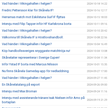
Vad händer i Vikingahallen i helgen?
2024-10-18 14:22
Fredric Pettersson klar för Skånela IF!
2024-10-16 12:17
Herrarnas match mot Eskilstuna Guif IF flyttas
2024-10-15 18:03
Intervju med Filip Tapper inför HF Karlskrona borta
2024-10-11 09:16
Vad händer i Vikingahallen i helgen?
2024-10-10 20:42
Välkomna till Skånela IF:s Höstlovshandboll.
2024-10-08 22:56
Vad händer i Vikingahallen i helgen?
2024-10-04 16:49
Köp handbollssveriges snyggaste matchtröja nu!
2024-10-04 13:08
Skånelaiter representerar i Sverige Cupen!
2024-10-04 11:34
Inför Ystad IF borta med Marcus Nilsson
2024-10-01 15:35
Nu finns Skånela Gameday-app för nedladdning
2024-09-27 17:00
Vad händer i Vikingahallen i helgen?
2024-09-27 11:45
En Skånelatalang på export
2024-09-26 09:00
Intervju med Max Broman
2024-09-24 11:16
Intervju med assisterande tränare Isak Nielsen inför Amo på
2024-09-19 21:29
bortaplan