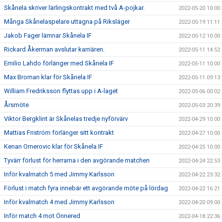
Skånela skriver lärlingskontrakt med två A-pojkar.
2022-05-20 10:00
Många Skånelaspelare uttagna på Riksläger
2022-05-19 11:11
Jakob Fager lämnar Skånela IF
2022-05-12 10:00
Rickard Åkerman avslutar karriären.
2022-05-11 14:52
Emilio Lahdo förlänger med Skånela IF
2022-05-11 10:00
Max Broman klar för Skånela IF
2022-05-11 09:13
William Fredriksson flyttas upp i A-laget
2022-05-06 00:02
Årsmöte
2022-05-03 20:39
Viktor Bergklint är Skånelas tredje nyförvärv
2022-04-29 10:00
Mattias Friström förlänger sitt kontrakt
2022-04-27 10:00
Kenan Omerovic klar för Skånela IF
2022-04-25 10:00
Tyvärr förlust för herrarna i den avgörande matchen
2022-04-24 22:53
Inför kvalmatch 5 med Jimmy Karlsson
2022-04-22 23:32
Förlust i match fyra innebär ett avgörande möte på lördag
2022-04-22 16:21
Inför kvalmatch 4 med Jimmy Karlsson
2022-04-20 09:00
Inför match 4 mot Önnered
2022-04-18 22:36