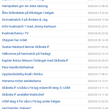
Herrspelare gör sin sista säsong
2023-04-14 08:45
Åtta Skånelaiter på Riksläger i helgen
2023-04-13 22:35
Se kvalmatch 3 på Anders & Jag
2023-04-09 12:30
Inför kvalmatch 1 med Jimmy Karlsson
2023-04-02 23:51
Kvalmatcherna i TV
2023-04-02 22:55
Chippen har ordet
2023-03-30 14:29
Gustav Näslund lämnar Skånela IF
2023-03-27 09:22
Välkomna på herrmatch på fredag!
2023-03-22 15:10
Kapten Anton Nilsson förlänger med Skånela IF
2023-03-20 09:29
Para Handbollsfestival
2023-03-18 13:03
Upplandsderby ikväll i Rimbo
2023-03-17 08:51
Herrarna möter serieledarna
2023-03-14 12:51
Skånela IF:s båda U16-lag vidare till steg 5 i USM
2023-03-14 11:13
Skånela IF anställer klubbchef
2023-03-13 11:00
USM steg 4 för våra U16-lag under helgen
2023-03-10 22:02
Vad händer i helgen?
2023-03-09 15:40