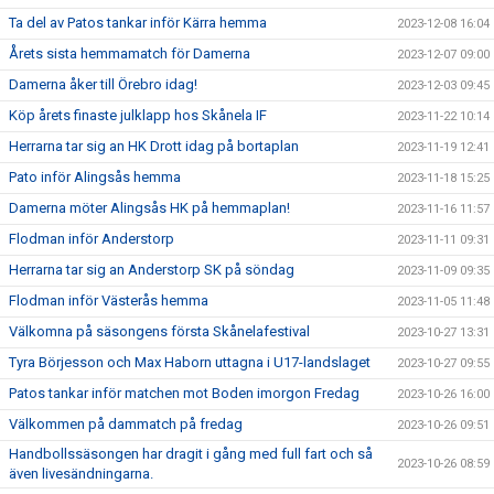
Ta del av Patos tankar inför Kärra hemma
2023-12-08 16:04
Årets sista hemmamatch för Damerna
2023-12-07 09:00
Damerna åker till Örebro idag!
2023-12-03 09:45
Köp årets finaste julklapp hos Skånela IF
2023-11-22 10:14
Herrarna tar sig an HK Drott idag på bortaplan
2023-11-19 12:41
Pato inför Alingsås hemma
2023-11-18 15:25
Damerna möter Alingsås HK på hemmaplan!
2023-11-16 11:57
Flodman inför Anderstorp
2023-11-11 09:31
Herrarna tar sig an Anderstorp SK på söndag
2023-11-09 09:35
Flodman inför Västerås hemma
2023-11-05 11:48
Välkomna på säsongens första Skånelafestival
2023-10-27 13:31
Tyra Börjesson och Max Haborn uttagna i U17-landslaget
2023-10-27 09:55
Patos tankar inför matchen mot Boden imorgon Fredag
2023-10-26 16:00
Välkommen på dammatch på fredag
2023-10-26 09:51
Handbollssäsongen har dragit i gång med full fart och så
2023-10-26 08:59
även livesändningarna.