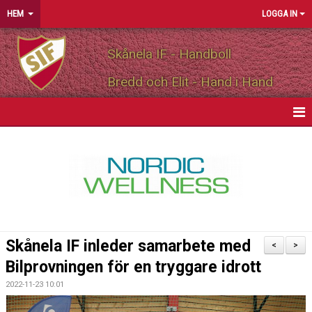
HEM
LOGGA IN
Skånela IF - Handboll
Bredd och Elit - Hand i Hand
HEM
NYHETER
OM FÖRENINGEN
MEDLEMSINFO
Skånela IF inleder samarbete med
<
>
PARTNERS
Bilprovningen för en tryggare idrott
2022-11-23 10:01
MATCHER