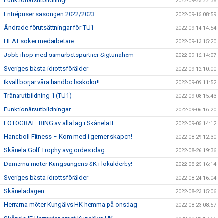
Funktionärsutbildning!
2022-09-25 22:38
Entrépriser säsongen 2022/2023
2022-09-15 08:59
Ändrade förutsättningar för TU1
2022-09-14 14:54
HEAT söker medarbetare
2022-09-13 15:20
Jobb ihop med samarbetspartner Sigtunahem
2022-09-12 14:07
Sveriges bästa idrottsförälder
2022-09-12 10:00
Ikväll börjar våra handbollsskolor!!
2022-09-09 11:52
Tränarutbildning 1 (TU1)
2022-09-08 15:43
Funktionärsutbildningar
2022-09-06 16:20
FOTOGRAFERING av alla lag i Skånela IF
2022-09-05 14:12
Handboll Fitness – Kom med i gemenskapen!
2022-08-29 12:30
Skånela Golf Trophy avgjordes idag
2022-08-26 19:36
Damerna möter Kungsängens SK i lokalderby!
2022-08-25 16:14
Sveriges bästa idrottsförälder
2022-08-24 16:04
Skåneladagen
2022-08-23 15:06
Herrarna möter Kungälvs HK hemma på onsdag
2022-08-23 08:57