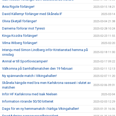
Ania Rigole förlänger!
2025-03-15 18:21
David Källemyr förlänger med Skånela IF
2025-03-14
Olivia Eketjäll förlänger!
2025-03-04 21:38
Damerna förlorar mot Tyresö
2025-02-28 10:24
Kinga Kozdra förlänger!
2025-02-23 11:55
Vilma Wiberg förlänger!
2025-02-20
Intervju med Simon Lindberg inför Kristianstad hemma på
2025-02-18 11:00
onsdag
Anmäl er till Sportlovscampen!
2025-02-17 09:22
Välkomna på Samhällsmatchen den 19 februari
2025-02-11 12:13
Ny spännande match i Vikingahallen!
2025-02-07 11:20
Skånela hängde med bra men Karlskrona vassast i slutet av
2025-02-06 09:31
matchen
Inför HF Karlskrona med Isak Nielsen
2025-02-04
Information rörande 50/50 lotteriet
2025-02-03 12:29
Dags för en ny hemmamatch i härliga Vikingahallen!
2025-01-31 16:06
SportAdmins personuppgiftsincident