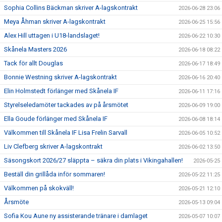
Sophia Collins Bäckman skriver A-lagskontrakt
2026-06-28 23:06
Meya Åhman skriver A-lagskontrakt
2026-06-25 15:56
Alex Hill uttagen i U18-landslaget!
2026-06-22 10:30
Skånela Masters 2026
2026-06-18 08:22
Tack för allt Douglas
2026-06-17 18:49
Bonnie Westning skriver A-lagskontrakt
2026-06-16 20:40
Elin Holmstedt förlänger med Skånela IF
2026-06-11 17:16
Styrelseledamöter tackades av på årsmötet
2026-06-09 19:00
Ella Goude förlänger med Skånela IF
2026-06-08 18:14
Välkommen till Skånela IF Lisa Frelin Sarvall
2026-06-05 10:52
Liv Clefberg skriver A-lagskontrakt
2026-06-02 13:50
Säsongskort 2026/27 släppta – säkra din plats i Vikingahallen!
2026-05-25
Beställ din grillåda inför sommaren!
2026-05-22 11:25
Välkommen på skokväll!
2026-05-21 12:10
Årsmöte
2026-05-13 09:04
Sofia Kou Aune ny assisterande tränare i damlaget
2026-05-07 10:07