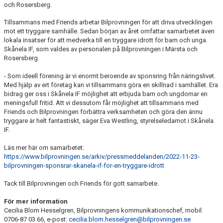
och Rosersberg.
Tillsammans med Friends arbetar Bilprovningen för att driva utvecklingen
mot ett tryggare samhälle. Sedan början av året omfattar samarbetet även
lokala insatser för att medverka till en tryggare idrott för barn och unga.
Skånela IF, som valdes av personalen på Bilprovningen i Märsta och
Rosersberg.
- Som ideell förening är vi enormt beroende av sponsring från näringslivet.
Med hjälp av ert företag kan vi tillsammans göra en skillnad i samhället. Era
bidrag ger oss i Skånela IF möjlighet att erbjuda barn och ungdomar en
meningsfull fritid. Att vi dessutom får möjlighet att tillsammans med
Friends och Bilprovningen förbättra verksamheten och göra den ännu
tryggare är helt fantastiskt, säger Eva Westling, styrelseledamot i Skånela
IF.
Läs mer här om samarbetet:
https://www.bilprovningen.se/arkiv/pressmeddelanden/2022-11-23-
bilprovningen-sponsrar-skanela-if-for-en-tryggare-idrott
Tack till Bilprovningen och Friends för gott samarbete.
För mer information
Cecilia Blom Hesselgren, Bilprovningens kommunikationschef, mobil:
0706-87 03 66, e-post:
cecilia.blom.hesselgren@bilprovningen.se