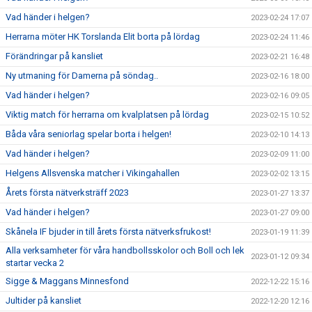
Vad händer i helgen?
2023-02-24 17:07
Herrarna möter HK Torslanda Elit borta på lördag
2023-02-24 11:46
Förändringar på kansliet
2023-02-21 16:48
Ny utmaning för Damerna på söndag..
2023-02-16 18:00
Vad händer i helgen?
2023-02-16 09:05
Viktig match för herrarna om kvalplatsen på lördag
2023-02-15 10:52
Båda våra seniorlag spelar borta i helgen!
2023-02-10 14:13
Vad händer i helgen?
2023-02-09 11:00
Helgens Allsvenska matcher i Vikingahallen
2023-02-02 13:15
Årets första nätverksträff 2023
2023-01-27 13:37
Vad händer i helgen?
2023-01-27 09:00
Skånela IF bjuder in till årets första nätverksfrukost!
2023-01-19 11:39
Alla verksamheter för våra handbollsskolor och Boll och lek
2023-01-12 09:34
startar vecka 2
Sigge & Maggans Minnesfond
2022-12-22 15:16
Jultider på kansliet
2022-12-20 12:16