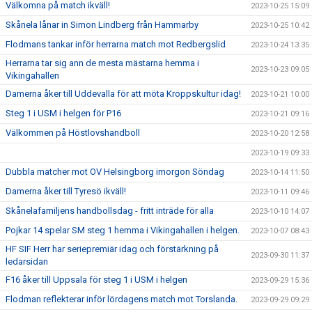
Välkomna på match ikväll!
2023-10-25 15:09
Skånela lånar in Simon Lindberg från Hammarby
2023-10-25 10:42
Flodmans tankar inför herrarna match mot Redbergslid
2023-10-24 13:35
Herrarna tar sig ann de mesta mästarna hemma i
2023-10-23 09:05
Vikingahallen
Damerna åker till Uddevalla för att möta Kroppskultur idag!
2023-10-21 10:00
Steg 1 i USM i helgen för P16
2023-10-21 09:16
Välkommen på Höstlovshandboll
2023-10-20 12:58
2023-10-19 09:33
Dubbla matcher mot OV Helsingborg imorgon Söndag
2023-10-14 11:50
Damerna åker till Tyresö ikväll!
2023-10-11 09:46
Skånelafamiljens handbollsdag - fritt inträde för alla
2023-10-10 14:07
Pojkar 14 spelar SM steg 1 hemma i Vikingahallen i helgen.
2023-10-07 08:43
HF SIF Herr har seriepremiär idag och förstärkning på
2023-09-30 11:37
ledarsidan
F16 åker till Uppsala för steg 1 i USM i helgen
2023-09-29 15:36
Flodman reflekterar inför lördagens match mot Torslanda.
2023-09-29 09:29