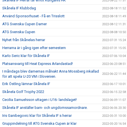
Skånela IF Herrar tar emot Kungälvs HK
2022-08-22 17:51
Skånela IF Klubbdag
2022-08-18 11:52
Använd Sponsorhuset - Få en Trisslott
2022-08-18 11:49
ATG Svenska Cupen Damer
2022-08-12 11:31
ATG Svenska Cupen
2022-08-08 10:50
Nyhet från Skånelas herrar
2022-07-31 15:24
Herrarna är i gång igen efter semestern
2022-07-31 15:05
Karlo Seric klar för Skånela IF
2022-07-06 10:04
Platsansvarig till Heat Express Arlandastad!
2022-06-23 08:51
I måndags blev damernas målvakt Anna Mossberg inkallad
2022-06-22 11:44
för att spela U-20 VM i Slovenien.
Erik Östling lämnar Skånela IF
2022-06-17 10:01
Skånela Golf Trophy 2022
2022-06-15 22:58
Cecilia Samuelsson uttagen i U16- landslaget!
2022-06-09 11:07
Skånela IF anställer barn- och ungdomssamordnare.
2022-06-06 20:30
Iris Ganibegovic klar för Skånela IF:s herrar
2022-05-31 10:00
Gruppindelning till ATG Svenska Cupen är klar
2022-05-20 16:54