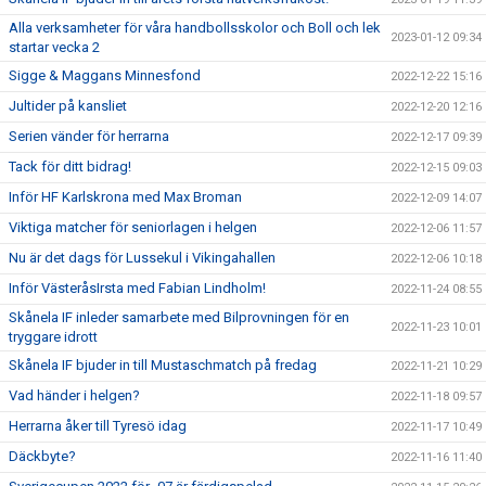
Alla verksamheter för våra handbollsskolor och Boll och lek
2023-01-12 09:34
startar vecka 2
Sigge & Maggans Minnesfond
2022-12-22 15:16
Jultider på kansliet
2022-12-20 12:16
Serien vänder för herrarna
2022-12-17 09:39
Tack för ditt bidrag!
2022-12-15 09:03
Inför HF Karlskrona med Max Broman
2022-12-09 14:07
Viktiga matcher för seniorlagen i helgen
2022-12-06 11:57
Nu är det dags för Lussekul i Vikingahallen
2022-12-06 10:18
Inför VästeråsIrsta med Fabian Lindholm!
2022-11-24 08:55
Skånela IF inleder samarbete med Bilprovningen för en
2022-11-23 10:01
tryggare idrott
Skånela IF bjuder in till Mustaschmatch på fredag
2022-11-21 10:29
Vad händer i helgen?
2022-11-18 09:57
Herrarna åker till Tyresö idag
2022-11-17 10:49
Däckbyte?
2022-11-16 11:40