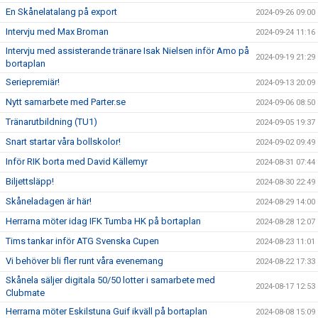
En Skånelatalang på export
2024-09-26 09:00
Intervju med Max Broman
2024-09-24 11:16
Intervju med assisterande tränare Isak Nielsen inför Amo på
2024-09-19 21:29
bortaplan
Seriepremiär!
2024-09-13 20:09
Nytt samarbete med Parter.se
2024-09-06 08:50
Tränarutbildning (TU1)
2024-09-05 19:37
Snart startar våra bollskolor!
2024-09-02 09:49
Inför RIK borta med David Källemyr
2024-08-31 07:44
Biljettsläpp!
2024-08-30 22:49
Skåneladagen är här!
2024-08-29 14:00
Herrarna möter idag IFK Tumba HK på bortaplan
2024-08-28 12:07
Tims tankar inför ATG Svenska Cupen
2024-08-23 11:01
Vi behöver bli fler runt våra evenemang
2024-08-22 17:33
Skånela säljer digitala 50/50 lotter i samarbete med
2024-08-17 12:53
Clubmate
Herrarna möter Eskilstuna Guif ikväll på bortaplan
2024-08-08 15:09