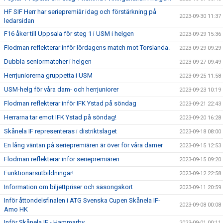
HF SIF Herr har seriepremiär idag och förstärkning på
2023-09-30 11:37
ledarsidan
F16 åker till Uppsala för steg 1 i USM i helgen
2023-09-29 15:36
Flodman reflekterar inför lördagens match mot Torslanda.
2023-09-29 09:29
Dubbla seniormatcher i helgen
2023-09-27 09:49
Herrjuniorerna gruppetta i USM
2023-09-25 11:58
USM-helg för våra dam- och herrjuniorer
2023-09-23 10:19
Flodman reflekterar inför IFK Ystad på söndag
2023-09-21 22:43
Herrarna tar emot IFK Ystad på söndag!
2023-09-20 16:28
Skånela IF representeras i distriktslaget
2023-09-18 08:00
En lång väntan på seriepremiären är över för våra damer
2023-09-15 12:53
Flodman reflekterar inför seriepremiären
2023-09-15 09:20
Funktionärsutbildningar!
2023-09-12 22:58
Information om biljettpriser och säsongskort
2023-09-11 20:59
Inför åttondelsfinalen i ATG Svenska Cupen Skånela IF-
2023-09-08 00:08
Amo HK
Inför Skånela IF - Hammarby
2023-09-01 00:11