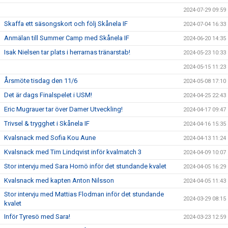
2024-07-29 09:59
Skaffa ett säsongskort och följ Skånela IF
2024-07-04 16:33
Anmälan till Summer Camp med Skånela IF
2024-06-20 14:35
Isak Nielsen tar plats i herrarnas tränarstab!
2024-05-23 10:33
2024-05-15 11:23
Årsmöte tisdag den 11/6
2024-05-08 17:10
Det är dags Finalspelet i USM!
2024-04-25 22:43
Eric Mugrauer tar över Damer Utveckling!
2024-04-17 09:47
Trivsel & trygghet i Skånela IF
2024-04-16 15:35
Kvalsnack med Sofia Kou Aune
2024-04-13 11:24
Kvalsnack med Tim Lindqvist inför kvalmatch 3
2024-04-09 10:07
Stor intervju med Sara Hornö inför det stundande kvalet
2024-04-05 16:29
Kvalsnack med kapten Anton Nilsson
2024-04-05 11:43
Stor intervju med Mattias Flodman inför det stundande
2024-03-29 08:15
kvalet
Inför Tyresö med Sara!
2024-03-23 12:59