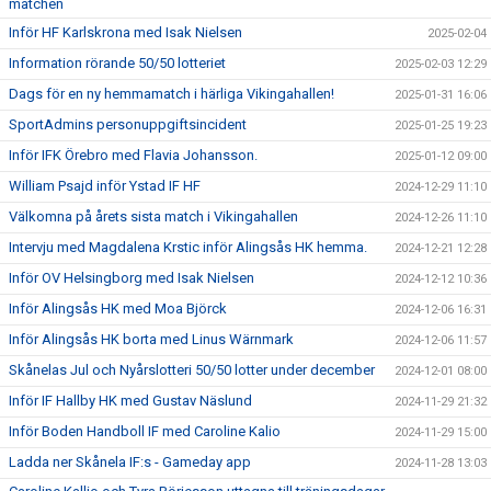
matchen
Inför HF Karlskrona med Isak Nielsen
2025-02-04
Information rörande 50/50 lotteriet
2025-02-03 12:29
Dags för en ny hemmamatch i härliga Vikingahallen!
2025-01-31 16:06
SportAdmins personuppgiftsincident
2025-01-25 19:23
Inför IFK Örebro med Flavia Johansson.
2025-01-12 09:00
William Psajd inför Ystad IF HF
2024-12-29 11:10
Välkomna på årets sista match i Vikingahallen
2024-12-26 11:10
Intervju med Magdalena Krstic inför Alingsås HK hemma.
2024-12-21 12:28
Inför OV Helsingborg med Isak Nielsen
2024-12-12 10:36
Inför Alingsås HK med Moa Björck
2024-12-06 16:31
Inför Alingsås HK borta med Linus Wärnmark
2024-12-06 11:57
Skånelas Jul och Nyårslotteri 50/50 lotter under december
2024-12-01 08:00
Inför IF Hallby HK med Gustav Näslund
2024-11-29 21:32
Inför Boden Handboll IF med Caroline Kalio
2024-11-29 15:00
Ladda ner Skånela IF:s - Gameday app
2024-11-28 13:03