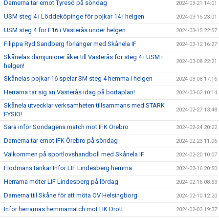
Damerna tar emot Tyresö på söndag
2024-03-21 14:01
USM steg 4 i Löddeköpinge för pojkar 14 i helgen
2024-03-15 23:01
USM steg 4 för F16 i Västerås under helgen
2024-03-15 22:57
Filippa Ryd Sandberg förlänger med Skånela IF
2024-03-12 16:27
Skånelas damjuniorer åker till Västerås för steg 4 i USM i
2024-03-08 22:21
helgen!
Skånelas pojkar 16 spelar SM steg 4 hemma i helgen
2024-03-08 17:16
Herrarna tar sig an Västerås idag på bortaplan!
2024-03-02 10:14
Skånela utvecklar verksamheten tillsammans med STARK
2024-02-27 13:48
FYSIO!
Sara inför Söndagens match mot IFK Örebro
2024-02-24 20:22
Damerna tar emot IFK Örebro på söndag
2024-02-23 11:06
Välkommen på sportlovshandboll med Skånela IF
2024-02-20 10:07
Flodmans tankar Inför LIF Lindesberg hemma
2024-02-16 20:50
Herrarna möter LIF Lindesberg på lördag
2024-02-16 08:53
Damerna till Skåne för att möta OV Helsingborg
2024-02-10 12:20
Inför herrarnas hemmamatch mot HK Drott
2024-02-03 19:37