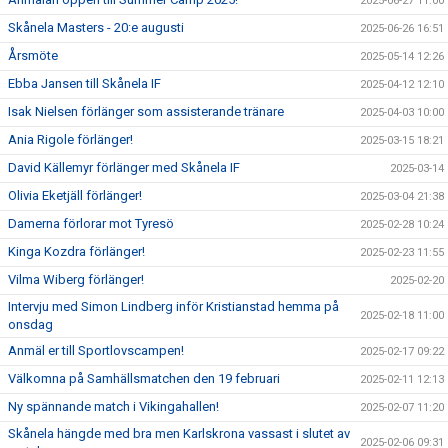
2025-06-27 11:00
Skånela Masters - 20:e augusti
2025-06-26 16:51
Årsmöte
2025-05-14 12:26
Ebba Jansen till Skånela IF
2025-04-12 12:10
Isak Nielsen förlänger som assisterande tränare
2025-04-03 10:00
Ania Rigole förlänger!
2025-03-15 18:21
David Källemyr förlänger med Skånela IF
2025-03-14
Olivia Eketjäll förlänger!
2025-03-04 21:38
Damerna förlorar mot Tyresö
2025-02-28 10:24
Kinga Kozdra förlänger!
2025-02-23 11:55
Vilma Wiberg förlänger!
2025-02-20
Intervju med Simon Lindberg inför Kristianstad hemma på
2025-02-18 11:00
onsdag
Anmäl er till Sportlovscampen!
2025-02-17 09:22
Välkomna på Samhällsmatchen den 19 februari
2025-02-11 12:13
Ny spännande match i Vikingahallen!
2025-02-07 11:20
Skånela hängde med bra men Karlskrona vassast i slutet av
2025-02-06 09:31