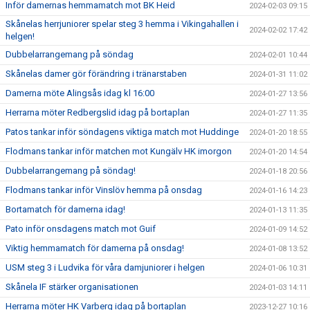
Inför damernas hemmamatch mot BK Heid
2024-02-03 09:15
Skånelas herrjuniorer spelar steg 3 hemma i Vikingahallen i
2024-02-02 17:42
helgen!
Dubbelarrangemang på söndag
2024-02-01 10:44
Skånelas damer gör förändring i tränarstaben
2024-01-31 11:02
Damerna möte Alingsås idag kl 16:00
2024-01-27 13:56
Herrarna möter Redbergslid idag på bortaplan
2024-01-27 11:35
Patos tankar inför söndagens viktiga match mot Huddinge
2024-01-20 18:55
Flodmans tankar inför matchen mot Kungälv HK imorgon
2024-01-20 14:54
Dubbelarrangemang på söndag!
2024-01-18 20:56
Flodmans tankar inför Vinslöv hemma på onsdag
2024-01-16 14:23
Bortamatch för damerna idag!
2024-01-13 11:35
Pato inför onsdagens match mot Guif
2024-01-09 14:52
Viktig hemmamatch för damerna på onsdag!
2024-01-08 13:52
USM steg 3 i Ludvika för våra damjuniorer i helgen
2024-01-06 10:31
Skånela IF stärker organisationen
2024-01-03 14:11
Herrarna möter HK Varberg idag på bortaplan
2023-12-27 10:16