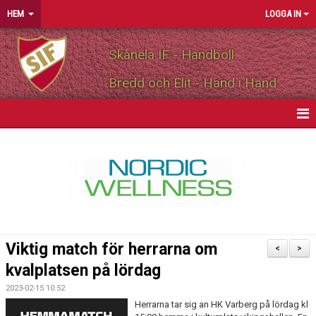
HEM
LOGGA IN
Skånela IF - Handboll
Bredd och Elit - Hand i Hand
HEM
NYHETER
OM FÖRENINGEN
MEDLEMSINFO
Viktig match för herrarna om
<
>
PARTNERS
kvalplatsen på lördag
2023-02-15 10:52
MATCHER
Herrarna tar sig an HK Varberg på lördag kl