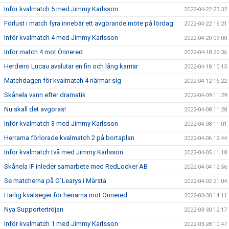
Inför kvalmatch 5 med Jimmy Karlsson
2022-04-22 23:32
Förlust i match fyra innebär ett avgörande möte på lördag
2022-04-22 16:21
Inför kvalmatch 4 med Jimmy Karlsson
2022-04-20 09:00
Inför match 4 mot Önnered
2022-04-18 22:36
Herdeiro Lucau avslutar en fin och lång karriär
2022-04-18 10:15
Matchdagen för kvalmatch 4 närmar sig
2022-04-12 16:22
Skånela vann efter dramatik
2022-04-09 11:29
Nu skall det avgöras!
2022-04-08 11:28
Inför kvalmatch 3 med Jimmy Karlsson
2022-04-08 11:01
Herrarna förlorade kvalmatch 2 på bortaplan
2022-04-06 12:44
Inför kvalmatch två med Jimmy Karlsson
2022-04-05 11:18
Skånela IF inleder samarbete med RedLocker AB
2022-04-04 12:56
Se matcherna på O´Learys i Märsta
2022-04-02 21:04
Härlig kvalseger för herrarna mot Önnered
2022-03-30 14:11
Nya Supportertröjan
2022-03-30 12:17
Inför kvalmatch 1 med Jimmy Karlsson
2022-03-28 10:47