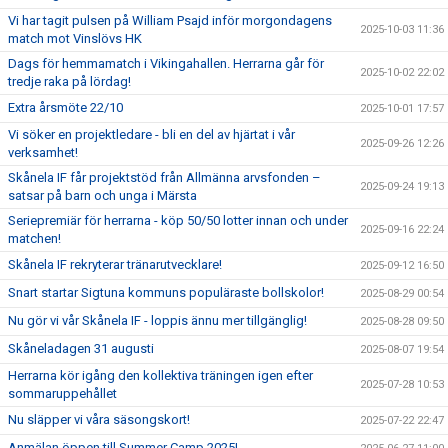
Vi har tagit pulsen på William Psajd inför morgondagens
2025-10-03 11:36
match mot Vinslövs HK
Dags för hemmamatch i Vikingahallen. Herrarna går för
2025-10-02 22:02
tredje raka på lördag!
Extra årsmöte 22/10
2025-10-01 17:57
Vi söker en projektledare - bli en del av hjärtat i vår
2025-09-26 12:26
verksamhet!
Skånela IF får projektstöd från Allmänna arvsfonden –
2025-09-24 19:13
satsar på barn och unga i Märsta
Seriepremiär för herrarna - köp 50/50 lotter innan och under
2025-09-16 22:24
matchen!
Skånela IF rekryterar tränarutvecklare!
2025-09-12 16:50
Snart startar Sigtuna kommuns populäraste bollskolor!
2025-08-29 00:54
Nu gör vi vår Skånela IF - loppis ännu mer tillgänglig!
2025-08-28 09:50
Skåneladagen 31 augusti
2025-08-07 19:54
Herrarna kör igång den kollektiva träningen igen efter
2025-07-28 10:53
sommaruppehållet
Nu släpper vi våra säsongskort!
2025-07-22 22:47
Anmälan öppen till Summer Camp 2025!