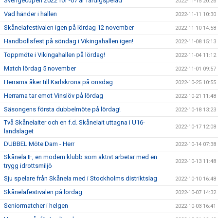
Sverigecupen 2022 för -07 är färdigspelad
2022-11-15 20:26
Vad händer i hallen
2022-11-11 10:30
Skånelafestivalen igen på lördag 12 november
2022-11-10 14:58
Handbollsfest på söndag i Vikingahallen igen!
2022-11-08 15:13
Toppmöte i Vikingahallen på lördag!
2022-11-04 11:12
Match lördag 5 november
2022-11-01 09:57
Herrarna åker till Karlskrona på onsdag
2022-10-25 10:55
Herrarna tar emot Vinslöv på lördag
2022-10-21 11:48
Säsongens första dubbelmöte på lördag!
2022-10-18 13:23
Två Skånelaiter och en f.d. Skånelait uttagna i U16-
2022-10-17 12:08
landslaget
DUBBEL Möte Dam - Herr
2022-10-14 07:38
Skånela IF, en modern klubb som aktivt arbetar med en
2022-10-13 11:48
trygg idrottsmiljö
Sju spelare från Skånela med i Stockholms distriktslag
2022-10-10 16:48
Skånelafestivalen på lördag
2022-10-07 14:32
Seniormatcher i helgen
2022-10-03 16:41