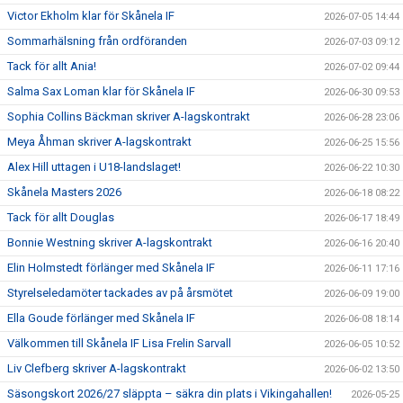
Victor Ekholm klar för Skånela IF
2026-07-05 14:44
Sommarhälsning från ordföranden
2026-07-03 09:12
Tack för allt Ania!
2026-07-02 09:44
Salma Sax Loman klar för Skånela IF
2026-06-30 09:53
Sophia Collins Bäckman skriver A-lagskontrakt
2026-06-28 23:06
Meya Åhman skriver A-lagskontrakt
2026-06-25 15:56
Alex Hill uttagen i U18-landslaget!
2026-06-22 10:30
Skånela Masters 2026
2026-06-18 08:22
Tack för allt Douglas
2026-06-17 18:49
Bonnie Westning skriver A-lagskontrakt
2026-06-16 20:40
Elin Holmstedt förlänger med Skånela IF
2026-06-11 17:16
Styrelseledamöter tackades av på årsmötet
2026-06-09 19:00
Ella Goude förlänger med Skånela IF
2026-06-08 18:14
Välkommen till Skånela IF Lisa Frelin Sarvall
2026-06-05 10:52
Liv Clefberg skriver A-lagskontrakt
2026-06-02 13:50
Säsongskort 2026/27 släppta – säkra din plats i Vikingahallen!
2026-05-25