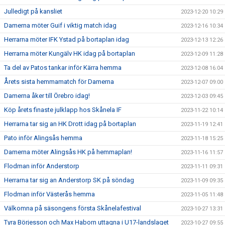
Julledigt på kansliet
2023-12-20 10:29
Damerna möter Guif i viktig match idag
2023-12-16 10:34
Herrarna möter IFK Ystad på bortaplan idag
2023-12-13 12:26
Herrarna möter Kungälv HK idag på bortaplan
2023-12-09 11:28
Ta del av Patos tankar inför Kärra hemma
2023-12-08 16:04
Årets sista hemmamatch för Damerna
2023-12-07 09:00
Damerna åker till Örebro idag!
2023-12-03 09:45
Köp årets finaste julklapp hos Skånela IF
2023-11-22 10:14
Herrarna tar sig an HK Drott idag på bortaplan
2023-11-19 12:41
Pato inför Alingsås hemma
2023-11-18 15:25
Damerna möter Alingsås HK på hemmaplan!
2023-11-16 11:57
Flodman inför Anderstorp
2023-11-11 09:31
Herrarna tar sig an Anderstorp SK på söndag
2023-11-09 09:35
Flodman inför Västerås hemma
2023-11-05 11:48
Välkomna på säsongens första Skånelafestival
2023-10-27 13:31
Tyra Börjesson och Max Haborn uttagna i U17-landslaget
2023-10-27 09:55