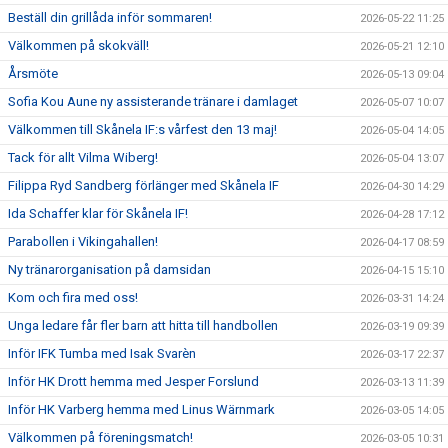
Beställ din grillåda inför sommaren!
2026-05-22 11:25
Välkommen på skokväll!
2026-05-21 12:10
Årsmöte
2026-05-13 09:04
Sofia Kou Aune ny assisterande tränare i damlaget
2026-05-07 10:07
Välkommen till Skånela IF:s vårfest den 13 maj!
2026-05-04 14:05
Tack för allt Vilma Wiberg!
2026-05-04 13:07
Filippa Ryd Sandberg förlänger med Skånela IF
2026-04-30 14:29
Ida Schaffer klar för Skånela IF!
2026-04-28 17:12
Parabollen i Vikingahallen!
2026-04-17 08:59
Ny tränarorganisation på damsidan
2026-04-15 15:10
Kom och fira med oss!
2026-03-31 14:24
Unga ledare får fler barn att hitta till handbollen
2026-03-19 09:39
Inför IFK Tumba med Isak Svarèn
2026-03-17 22:37
Inför HK Drott hemma med Jesper Forslund
2026-03-13 11:39
Inför HK Varberg hemma med Linus Wärnmark
2026-03-05 14:05
Välkommen på föreningsmatch!
2026-03-05 10:31