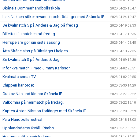
Skånela Sommarhandbollsskola
2023-04-25 10:47
Isak Nielsen söker revansch och förlänger med Skånela IF
2023-04-24 10:47
Se kvalmatch 5 på Anders & Jag på fredag
2023-04-19 09:33
Biljetter till matchen på fredag
2023-04-17 16:35
Herrspelare gör sin sista säsong
2023-04-14 08:45
Åtta Skånelaiter på Riksläger i helgen
2023-04-13 22:35
Se kvalmatch 3 på Anders & Jag
2023-04-09 12:30
Inför kvalmatch 1 med Jimmy Karlsson
2023-04-02 23:51
Kvalmatcherna i TV
2023-04-02 22:55
Chippen har ordet
2023-03-30 14:29
Gustav Näslund lämnar Skånela IF
2023-03-27 09:22
Välkomna på herrmatch på fredag!
2023-03-22 15:10
Kapten Anton Nilsson förlänger med Skånela IF
2023-03-20 09:29
Para Handbollsfestival
2023-03-18 13:03
Upplandsderby ikväll i Rimbo
2023-03-17 08:51
Herrarna möter serieledarna
2023-03-14 12:51