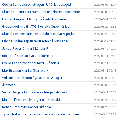
Cecilia Samuelsson uttagen i U16- landslaget!
2022-06-09 11:07
Skånela IF anställer barn- och ungdomssamordnare.
2022-06-06 20:30
Iris Ganibegovic klar för Skånela IF:s herrar
2022-05-31 10:00
Gruppindelning till ATG Svenska Cupen är klar
2022-05-20 16:54
Skånela skriver lärlingskontrakt med två A-pojkar.
2022-05-20 10:00
Många Skånelaspelare uttagna på Riksläger
2022-05-19 11:11
Jakob Fager lämnar Skånela IF
2022-05-12 10:00
Rickard Åkerman avslutar karriären.
2022-05-11 14:52
Emilio Lahdo förlänger med Skånela IF
2022-05-11 10:00
Max Broman klar för Skånela IF
2022-05-11 09:13
William Fredriksson flyttas upp i A-laget
2022-05-06 00:02
Årsmöte
2022-05-03 20:39
Viktor Bergklint är Skånelas tredje nyförvärv
2022-04-29 10:00
Mattias Friström förlänger sitt kontrakt
2022-04-27 10:00
Kenan Omerovic klar för Skånela IF
2022-04-25 10:00
Tyvärr förlust för herrarna i den avgörande matchen
2022-04-24 22:53