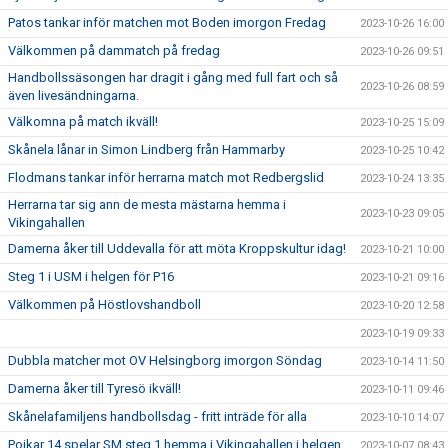
Patos tankar inför matchen mot Boden imorgon Fredag
2023-10-26 16:00
Välkommen på dammatch på fredag
2023-10-26 09:51
Handbollssäsongen har dragit i gång med full fart och så
2023-10-26 08:59
även livesändningarna.
Välkomna på match ikväll!
2023-10-25 15:09
Skånela lånar in Simon Lindberg från Hammarby
2023-10-25 10:42
Flodmans tankar inför herrarna match mot Redbergslid
2023-10-24 13:35
Herrarna tar sig ann de mesta mästarna hemma i
2023-10-23 09:05
Vikingahallen
Damerna åker till Uddevalla för att möta Kroppskultur idag!
2023-10-21 10:00
Steg 1 i USM i helgen för P16
2023-10-21 09:16
Välkommen på Höstlovshandboll
2023-10-20 12:58
2023-10-19 09:33
Dubbla matcher mot OV Helsingborg imorgon Söndag
2023-10-14 11:50
Damerna åker till Tyresö ikväll!
2023-10-11 09:46
Skånelafamiljens handbollsdag - fritt inträde för alla
2023-10-10 14:07
Pojkar 14 spelar SM steg 1 hemma i Vikingahallen i helgen.
2023-10-07 08:43