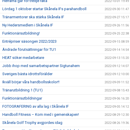
Herrarna går för tredje raka
2022-10-01 19:49
Lördag 1 oktober startar Skånela IFs parahandboll
2022-09-30 11:47
Tränarmentorer ska stärka Skånela IF
2022-09-27 15:17
Ny Hedersmedlem i Skånela IF
2022-09-26 11:56
Funktionärsutbildning!
2022-09-25 22:38
Entrépriser säsongen 2022/2023
2022-09-15 08:59
Ändrade förutsättningar för TU1
2022-09-14 14:54
HEAT söker medarbetare
2022-09-13 15:20
Jobb ihop med samarbetspartner Sigtunahem
2022-09-12 14:07
Sveriges bästa idrottsförälder
2022-09-12 10:00
Ikväll börjar våra handbollsskolor!!
2022-09-09 11:52
Tränarutbildning 1 (TU1)
2022-09-08 15:43
Funktionärsutbildningar
2022-09-06 16:20
FOTOGRAFERING av alla lag i Skånela IF
2022-09-05 14:12
Handboll Fitness – Kom med i gemenskapen!
2022-08-29 12:30
Skånela Golf Trophy avgjordes idag
2022-08-26 19:36