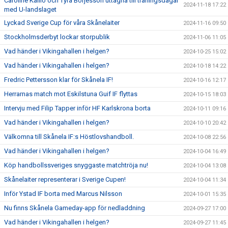
Caroline Kallio och Tyra Börjesson uttagna till träningsdagar
2024-11-18 17:22
med U-landslaget
Lyckad Sverige Cup för våra Skånelaiter
2024-11-16 09:50
Stockholmsderbyt lockar storpublik
2024-11-06 11:05
Vad händer i Vikingahallen i helgen?
2024-10-25 15:02
Vad händer i Vikingahallen i helgen?
2024-10-18 14:22
Fredric Pettersson klar för Skånela IF!
2024-10-16 12:17
Herrarnas match mot Eskilstuna Guif IF flyttas
2024-10-15 18:03
Intervju med Filip Tapper inför HF Karlskrona borta
2024-10-11 09:16
Vad händer i Vikingahallen i helgen?
2024-10-10 20:42
Välkomna till Skånela IF:s Höstlovshandboll.
2024-10-08 22:56
Vad händer i Vikingahallen i helgen?
2024-10-04 16:49
Köp handbollssveriges snyggaste matchtröja nu!
2024-10-04 13:08
Skånelaiter representerar i Sverige Cupen!
2024-10-04 11:34
Inför Ystad IF borta med Marcus Nilsson
2024-10-01 15:35
Nu finns Skånela Gameday-app för nedladdning
2024-09-27 17:00
Vad händer i Vikingahallen i helgen?
2024-09-27 11:45