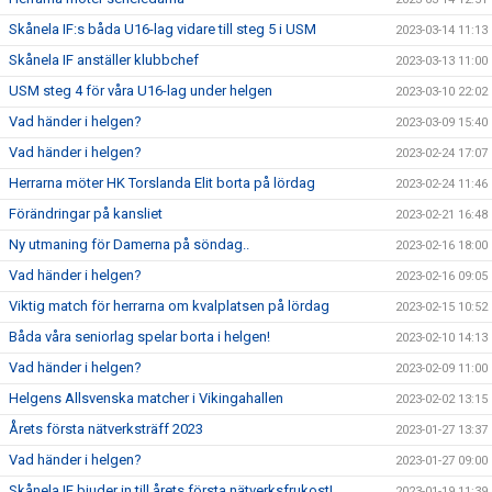
Skånela IF:s båda U16-lag vidare till steg 5 i USM
2023-03-14 11:13
Skånela IF anställer klubbchef
2023-03-13 11:00
USM steg 4 för våra U16-lag under helgen
2023-03-10 22:02
Vad händer i helgen?
2023-03-09 15:40
Vad händer i helgen?
2023-02-24 17:07
Herrarna möter HK Torslanda Elit borta på lördag
2023-02-24 11:46
Förändringar på kansliet
2023-02-21 16:48
Ny utmaning för Damerna på söndag..
2023-02-16 18:00
Vad händer i helgen?
2023-02-16 09:05
Viktig match för herrarna om kvalplatsen på lördag
2023-02-15 10:52
Båda våra seniorlag spelar borta i helgen!
2023-02-10 14:13
Vad händer i helgen?
2023-02-09 11:00
Helgens Allsvenska matcher i Vikingahallen
2023-02-02 13:15
Årets första nätverksträff 2023
2023-01-27 13:37
Vad händer i helgen?
2023-01-27 09:00
Skånela IF bjuder in till årets första nätverksfrukost!
2023-01-19 11:39