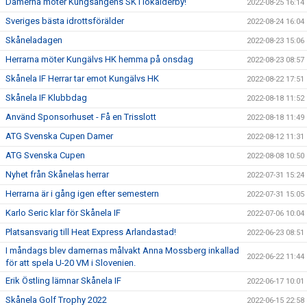
Damerna möter Kungsängens SK i lokalderby!
2022-08-25 16:14
Sveriges bästa idrottsförälder
2022-08-24 16:04
Skåneladagen
2022-08-23 15:06
Herrarna möter Kungälvs HK hemma på onsdag
2022-08-23 08:57
Skånela IF Herrar tar emot Kungälvs HK
2022-08-22 17:51
Skånela IF Klubbdag
2022-08-18 11:52
Använd Sponsorhuset - Få en Trisslott
2022-08-18 11:49
ATG Svenska Cupen Damer
2022-08-12 11:31
ATG Svenska Cupen
2022-08-08 10:50
Nyhet från Skånelas herrar
2022-07-31 15:24
Herrarna är i gång igen efter semestern
2022-07-31 15:05
Karlo Seric klar för Skånela IF
2022-07-06 10:04
Platsansvarig till Heat Express Arlandastad!
2022-06-23 08:51
I måndags blev damernas målvakt Anna Mossberg inkallad
2022-06-22 11:44
för att spela U-20 VM i Slovenien.
Erik Östling lämnar Skånela IF
2022-06-17 10:01
Skånela Golf Trophy 2022
2022-06-15 22:58