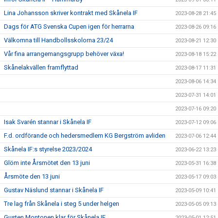
Lina Johansson skriver kontrakt med Skånela IF
2023-08-28 21:45
Dags för ATG Svenska Cupen igen för herrarna
2023-08-26 09:16
Välkomna till Handbollsskolorna 23/24
2023-08-21 12:30
Vår fina arrangemangsgrupp behöver växa!
2023-08-18 15:22
Skånelakvällen framflyttad
2023-08-17 11:31
2023-08-06 14:34
2023-07-31 14:01
2023-07-16 09:20
Isak Svarén stannar i Skånela IF
2023-07-12 09:06
F.d. ordförande och hedersmedlem KG Bergström avliden
2023-07-06 12:44
Skånela IF:s styrelse 2023/2024
2023-06-22 13:23
Glöm inte Årsmötet den 13 juni
2023-05-31 16:38
Årsmöte den 13 juni
2023-05-17 09:03
Gustav Näslund stannar i Skånela IF
2023-05-09 10:41
Tre lag från Skånela i steg 5 under helgen
2023-05-05 09:13
Gusten Montonen klar för Skånela IF
2023-05-01 12:51