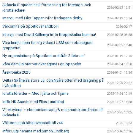
Skånela IF bjuder in till föreläsning för företags- och
2026-02-23 16:51
idrottsledare!
Intervju med Filip Tapper inför fredagens derby
2026-02-19 15:14
Välkomna på Sportlovshandboll!
2026-02-17
Intervju med David Källemyr inför Kroppskultur hemma!
2026-02-08 08:58
Våra herrjuniorer tar sig vidare i USM som obesegrad
2026-02-05 10:40
gruppetta!
Ny organsiation på Sportkontoret från 2 februari
2026-01-19 12:15
Våra damjuniorer var överlägsna i gruppspelet
2026-01-04 19:50
Årskrönika 2025
2026-01-01 15:34
Delta i Skånelas stora Jul och Nyårslotteri med dragning på
2025-12-05 20:27
nyårsafton
Idrottsförälder – Med hjärta och hjärna
2025-11-24 10:19
Inför HK Aranäs med Elias Lundstad
2025-11-07 16:58
Vi rekryterar – ekonomiansvarig & marknadskoordinator till
2025-10-25 10:05
Skånela IF
Välkomna på höstlovshandboll v44
2025-10-23
Inför Lugi hemma med Simon Lindberg
2025-10-16 10:16